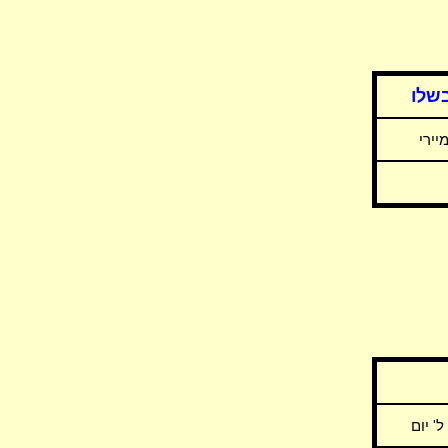
שלו
יירי
' יום