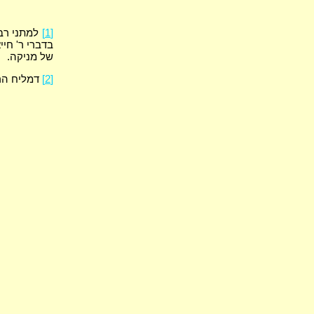
[1]
למתני רב 
בדברי ר' חיי
של מניקה.
[2]
דמליח הרי