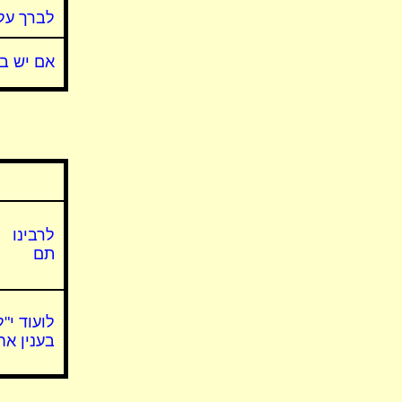
לברך על
אם יש ב
לרבינו
תם
לועוד י"ל
בענין אח