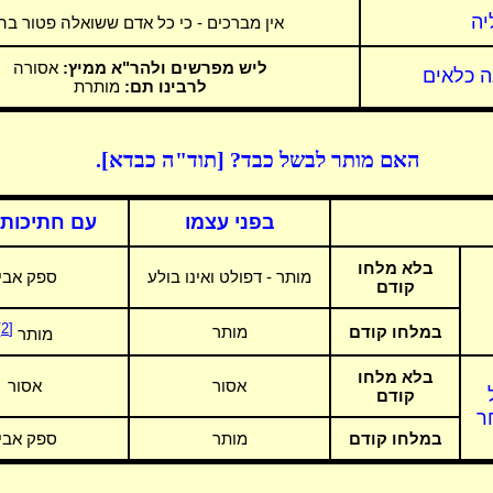
יה
אין מברכים - כי כל אדם ששואלה פטור בה
ליש מפרשים ולהר"א ממיץ:
אסורה
ה כלאים
לרבינו תם:
מותרת
האם מותר לבשל כבד? [תוד"ה כבדא].
בפני עצמו
עם חתיכות
בלא מלחו
מותר - דפולט ואינו בולע
ספק אביי
קודם
[2]
במלחו קודם
מותר
מותר
בלא מלחו
אסור
אסור
קודם
ר
במלחו קודם
מותר
ספק אביי