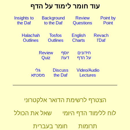
עוד חומר לימוד על הדף
Insights to
Background
Review
Point by
the Daf
to the Daf
Questions
Point
Halachah
Tosfos
English
Revach
Outlines
Outlines
Charts
l'Daf
חידונים
יוסף
Review
על הדף
דעת
Quiz
Video/Audio
Discuss
גלי
Lectures
the Daf
מסכתא
הצטרף לרשימת הדואר אלקטרוני
לוח ללימוד הדף היומי
שאל את הכולל
תרומות
חומר בעברית