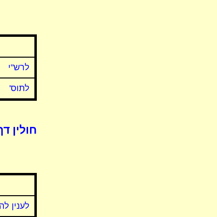
לרש"י
לתוס'
חולין דף
לענין לה