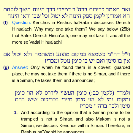
ואם תאמר כריכות ברה"ר דמיירי דרך הינוח היאך לוקחם
הא אמרינן לקמן ספק הינוח לא יטול וכל שכן ודאי הינוח
(f)
Question:
Kerichos in Reshus ha'Rabim discusses Derech
Hinua'ach. Why may one take them? We say below (25b)
that Safek Derech Hinua'ach, one may not take it, and all the
more so Vadai Hinua'ach!
וי"ל דה"מ כשמצא במקום מוצנע ומשתמר דלא יטול אם
אין בו סימן ואם יש בו סימן נוטל ומכריז
(g)
Answer:
Only when he found them in a covert, guarded
place, he may not take them if there is no Siman, and if there
is a Siman, he takes them and announces;
ולמ"ד (לקמן כב:) סימן העשוי לידרס לא הוי סימן
ומקום נמי לא הוי סימן מיירי בכריכות שיש בהם
סימן ולכך ברה"י מכריז
1.
And according to the opinion that a Siman prone to be
trampled is not a Siman, and also Makom is not a
Siman, we discuss Kerichos with a Siman. Therefore, in
Reshus ha'Yachid he announces.