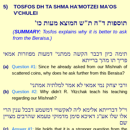
5)
TOSFOS DH TA SHMA HA'MOTZEI MA'OS
V'CHULEI
תוספות ד"ה ת"ש המוצא מעות כו'
(
SUMMARY:
Tosfos explains why it is better to ask
from the Beraisa.)
תימה כיון דכבר הקשה ממתני' דמעות מפוזרות אמאי
פריך תו מהך ברייתא
(a)
Question #1:
Since he already asked from our Mishnah of
scattered coins, why does he ask further from this Beraisa?
ורבי יצחק נמי אמאי לא אמר למלתיה אמתני'
(b)
Question #2:
Why didn't R. Yitzchak teach his teaching
regarding our Mishnah?
וי"ל דברייתא אלימא ליה לאקשויי דמשמע דבכל ענין הרי
אלו שלו אע"ג דאיכא סימן מדמוקי טעמא שהרבים מצויין
שם
(c)
Answer #1:
He holds that it is a stronger question from the