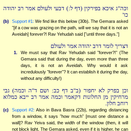
וכה"ג איכא בפירקין (דף ל:) דבעי ולעולם אמר רב יהודה
כו'
(b)
Support #1:
We find like this below (30b). The Gemara asked
"[if a cow was grazing on the path, will we say that it is not an
Aveidah] forever?! Rav Yehudah said ["until three days."]
דצריך לומר דרב יהודה אמר ולעולם
1.
We must say that Rav Yehudah said "forever?!" (The
Gemara said that during the day, even more than three
days, it is not an Aveidah. Why would it ask
incredulously "forever"? It can establish it during the day,
without any difficulty!)
וכן בפרק לא יחפור (ב"ב דף כב: ושם ד"ה וכמה) גבי
מרחיקין מן החלונות דקאמר וכמה אמר רב ייבא כמלוא
רוחב חלון.
(c)
Support #2:
Also in Bava Basra (22b), regarding distancing
from a window, it says "how much" [must one distance a
wall]? Rav Yeiva said, the width of the window (then, it will
not block light. The Gemara asked, even if it is higher, he can