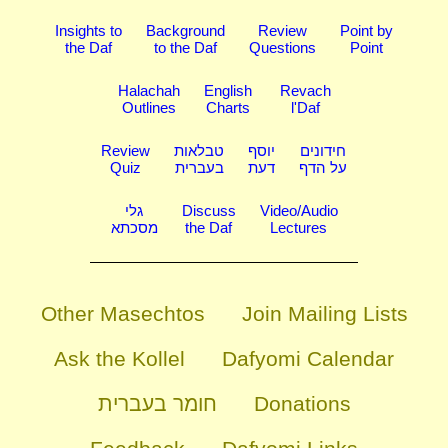
Insights to
Background
Review
Point by
the Daf
to the Daf
Questions
Point
Halachah
English
Revach
Outlines
Charts
l'Daf
Review
טבלאות
יוסף
חידונים
Quiz
בעברית
דעת
על הדף
גלי
Discuss
Video/Audio
מסכתא
the Daf
Lectures
Other Masechtos
Join Mailing Lists
Ask the Kollel
Dafyomi Calendar
חומר בעברית
Donations