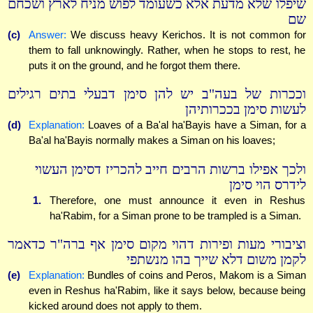
שיפלו שלא מדעת אלא כשעומד לפוש מניח לארץ ושכחם
שם
(c)
Answer:
We discuss heavy Kerichos. It is not common for
them to fall unknowingly. Rather, when he stops to rest, he
puts it on the ground, and he forgot them there.
וככרות של בעה"ב יש להן סימן דבעלי בתים רגילים
לעשות סימן בככרותיהן
(d)
Explanation:
Loaves of a Ba'al ha'Bayis have a Siman, for a
Ba'al ha'Bayis normally makes a Siman on his loaves;
ולכך אפילו ברשות הרבים חייב להכריז דסימן העשוי
לידרס הוי סימן
1.
Therefore, one must announce it even in Reshus
ha'Rabim, for a Siman prone to be trampled is a Siman.
וציבורי מעות ופירות דהוי מקום סימן אף ברה"ר כדאמר
לקמן משום דלא שייך בהו מנשתפי
(e)
Explanation:
Bundles of coins and Peros, Makom is a Siman
even in Reshus ha'Rabim, like it says below, because being
kicked around does not apply to them.