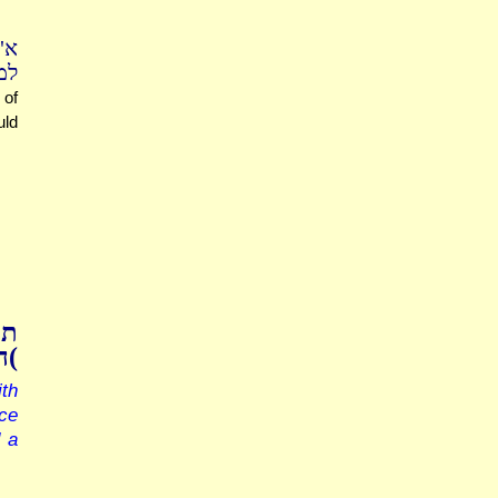
א"
ל.
 of
uld
תו
הא
th
ce
 a