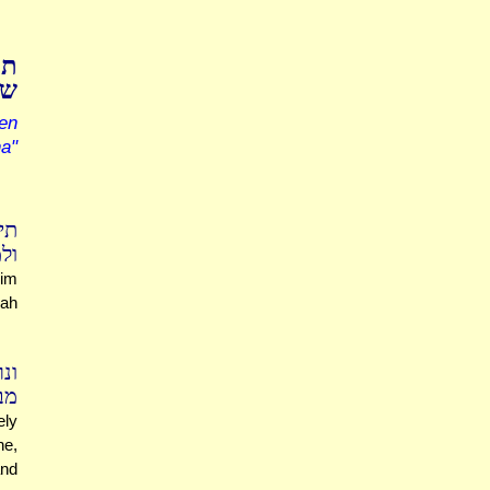
תו
שב
en
a"
ת,
? "
him
rah
ונ
מ.
ely
ne,
and