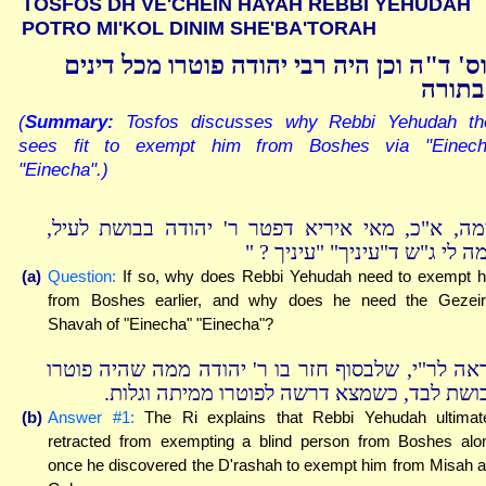
TOSFOS DH VE'CHEIN HAYAH REBBI YEHUDAH
POTRO MI'KOL DINIM SHE'BA'TORAH
ס' ד"ה וכן היה רבי יהודה פוטרו מכל דינים
תורה
(
Summary:
Tosfos discusses why Rebbi Yehudah th
sees fit to exempt him from Boshes via "Einech
"Einecha".)
ימה, א"כ, מאי איריא דפטר ר' יהודה בבושת לעיל
ולמה לי ג"ש ד"עיניך" "עיניך 
(a)
Question:
If so, why does Rebbi Yehudah need to exempt 
from Boshes earlier, and why does he need the Gezei
Shavah of "Einecha" "Einecha"?
ראה לר"י, שלבסוף חזר בו ר' יהודה ממה שהיה פוטרו
בושת לבד, כשמצא דרשה לפוטרו ממיתה וגלות
(b)
Answer #1:
The Ri explains that Rebbi Yehudah ultimat
retracted from exempting a blind person from Boshes alo
once he discovered the D'rashah to exempt him from Misah 