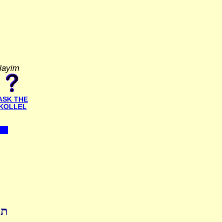
alayim
ASK THE
KOLLEL
תו