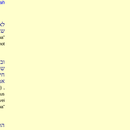
ah
לא
ש.
ha"
not
וב
שו
חי
..
) ,
lus
vei
ha"
?"