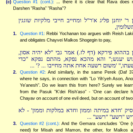
(c)
Question #1 (cont.):
... there it is clear that Rava does 
Darshen "Rasha" "Rasha"?
ן ר' יוחנן פליג א'ר"ל ומחייב חייבי מלקיות שוגגין
תשלומין
1.
Question #1:
Rebbi Yochanan too argues with Reish Lak
and obligates Chayvei Malkos Shogegin to pay,
כן בההוא פירקא (דף לז.) אמר גבי "לא יהיה אסון
וש יענש;" והא מהכא נפקא, מהתם נפקא "כדי
רשעתו," 'משום רשעה אחת אתה מחייבו ... ?' .
2.
Question #2:
And similarly, in the same Perek (Daf 3
where he says, in connection with "Lo Yih'yeh Ason, An
Ye'anesh". Do we learn this from here? Surely we learn
from the Pasuk "K'dei Rish'aso" - 'One can declare 
Chayav on account of one evil deed, but on account of two
סיק 'חדא במיתה וממון וחדא במלקות וממון' - לא
דריש "רשע" "רשע" .
3.
Question #2 (cont.):
And the Gemara concludes 'One 
need) for Misah and Mamon, the other, for Malkos 