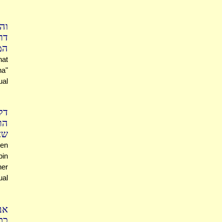
וה
דר
..
hat
ha"
ual
דק
הר
..
ten
bin
her
ual
אב
."