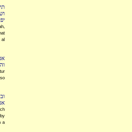
ת.
וש
. '
ah,
hat
 al
א,
ו?
tur
 so
וב
..
ich
 by
n a