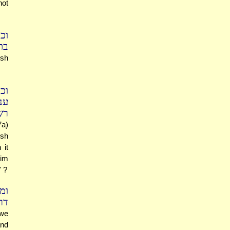
not
וכ
ב,
ish
ו,
ענ
..
7a)
osh
 it
him
' ?
ומ
..
(we
and