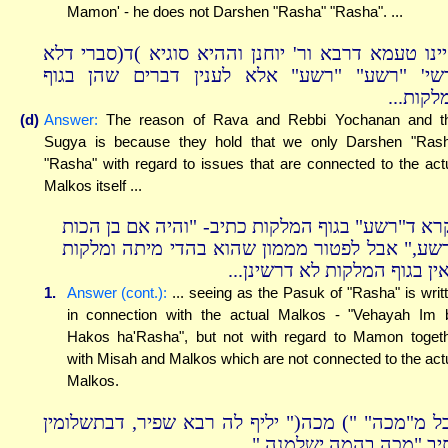
Mamon' - he does not Darshen "Rasha" "Rasha". ...
יינו טעמא דרבא ור' יוחנן וההיא סוגיא )ד(סברי דלא
שי' "רשע" "רשע" אלא לענין דברים שהן בגוף
המלקות.
(d)
Answer:
The reason of Rava and Rebbi Yochanan and t
Sugya is because they hold that we only Darshen "Ras
"Rasha" with regard to issues that are connected to the act
Malkos itself ...
רא ד"רשע" בגוף המלקות כתיב- "והיה אם בן הכות
שע," אבל לפטור מממון שהוא בהדי מיתה ומלקות
שאין בגוף המלקות לא דרשינן.
1.
Answer (cont.):
... seeing as the Pasuk of "Rasha" is writ
in connection with the actual Malkos - "Vehayah Im 
Hakos ha'Rasha", but not with regard to Mamon toget
with Misah and Malkos which are not connected to the act
Malkos.
ל מ"מכה" ") מכה(" יליף לה רבא שפיר, דבתשלומין
כתיב "מכה בהמה ישלמנה