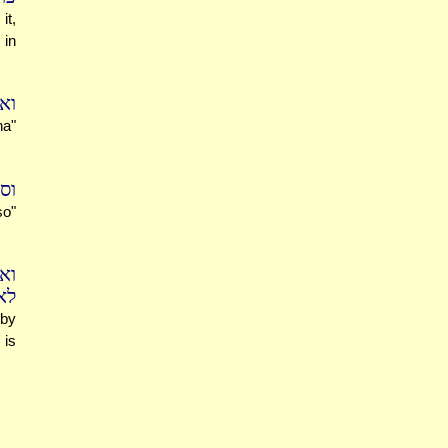
it,
 in
 .
ha"
..
so"
וא
".
 by
 is