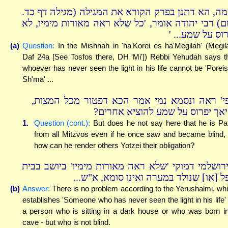
ימה, הא דתנן בפרק הקורא את המגילה (מגילה דף כד
ם) רבי יהודה אומר, 'כל שלא ראה מאורות מימיו, לא
יפרוס על שמע..
(a)
Question:
In the Mishnah in 'ha'Korei es ha'Megilah' (Megil
Daf 24a [See Tosfos there, DH 'Mi']) Rebbi Yehudah says t
whoever has never seen the light in his life cannot be 'Poreis
Sh'ma' ...
פי' ראה ונסמא נמי אמר הכא דפטור מכל המצות
היאך יפרוס על שמע להוציא אחרים
1.
Question (cont.):
But does he not say here that he is Pa
from all Mitzvos even if he once saw and became blind,
how can he render others Yotzei their obligation?
ירושלמי דמוקי 'שלא ראה מאורות מימיו' ביושב בבית
אפל [או] שנולד במערה ואינו סומא, א"ש.
(b)
Answer:
There is no problem according to the Yerushalmi, wh
establishes 'Someone who has never seen the light in his life'
a person who is sitting in a dark house or who was born i
cave - but who is not blind.