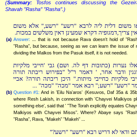
(
Summary:
Tosfos continues discussing the Gezeir
Shavah "Rasha" "Rasha".)
ו משום דלית ליה לרבא "רשע" "רשע," אלא משום
אין צריך,דמגופיה דקרא שמעינן דאין משלשים במכות
(a)
Answer:
... that is not because Rava doesn't hold of "Ras
"Rasha", but because, seeing as we can learn the issue of 
dividing the Malkos from the Pasuk itself, it is not needed.
אלו נערות (כתובות דף לה. ושם) גבי 'חייבי מלקיות
גגין ודבר אחר, ' דאמר ר"ל "בפירוש ריבתה תורה
יבי מלקיות כחייבי מיתות." היכן ריבתה תורה? אביי
אמר "רשע" "רשע;" רבא אמר "מכה" "מכה" .
(b)
Question #1:
And in 'Eilu Na'aros' (Kesuvos, Daf 35a & 35b
where Resh Lakish, in connection with 'Chayvei Malkiyos p
something else', said that ' "The Torah explicitly equates Chay
Malkiyos with Chayvei Misos". Where? Abaye says "Ras
"Rasha", Rava, "Makeh" "Makeh" ...
התם ודאי לא דריש רבא "רשע" "רשע