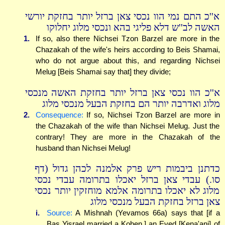
א''כ התם נמי הוו נכסי צאן ברזל יותר בחזקת יורשי
האשה לב''ש דלא פליגי בהא ונכסי מלוג יחלוקו
1.
If so, also there Nichsei Tzon Barzel are more in the
Chazakah of the wife's heirs according to Beis Shamai,
who do not argue about this, and regarding Nichsei
Melug [Beis Shamai say that] they divide;
א''כ הוו נכסי צאן ברזל יותר בחזקת האשה מנכסי
מלוג ואדרבה יותר הם בחזקת הבעל מנכסי מלוג
2.
Consequence:
If so, Nichsei Tzon Barzel are more in
the Chazakah of the wife than Nichsei Melug. Just the
contrary! They are more in the Chazakah of the
husband than Nichsei Melug!
כדתנן ביבמות ריש פרק אלמנה לכהן גדול (דף
סו.) עבדי צאן ברזל יאכלו בתרומה עבדי נכסי
מלוג לא יאכלו בתרומה אלמא מוחזקין יותר נכסי
צאן ברזל בחזקת הבעל מנכסי מלוג
i.
Source:
A Mishnah (Yevamos 66a) says that [if a
Bas Yisrael married a Kohen,] an Eved [Kena'ani] of