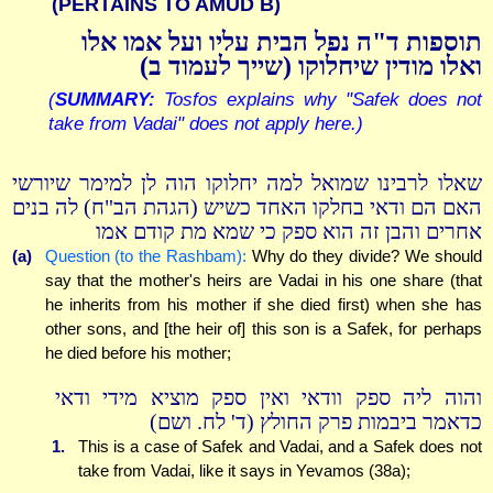
(PERTAINS TO AMUD B)
תוספות ד"ה נפל הבית עליו ועל אמו אלו
ואלו מודין שיחלוקו (שייך לעמוד ב)
(
SUMMARY:
Tosfos explains why "Safek does not
take from Vadai" does not apply here.)
שאלו לרבינו שמואל למה יחלוקו הוה לן למימר שיורשי
האם הם ודאי בחלקו האחד כשיש (הגהת הב"ח) לה בנים
אחרים והבן זה הוא ספק כי שמא מת קודם אמו
(a)
Question (to the Rashbam):
Why do they divide? We should
say that the mother's heirs are Vadai in his one share (that
he inherits from his mother if she died first) when she has
other sons, and [the heir of] this son is a Safek, for perhaps
he died before his mother;
והוה ליה ספק וודאי ואין ספק מוציא מידי ודאי
כדאמר ביבמות פרק החולץ (ד' לח. ושם)
1.
This is a case of Safek and Vadai, and a Safek does not
take from Vadai, like it says in Yevamos (38a);