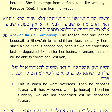
borders. She is exempt from a Shevu'ah, like we say in
Kesuvos (55a). This is from my Rebbi.
ובשם הר''ר שמשון מ''כ שמעתי דלא שייך הכא טעמא
דאין אדם מוריש שבועה לבניו דהא אין טעונה שבועה
אלא משום דחיישינן דלמא מתפיס לה צררי
(g)
Answer #4 (R. Shimshon):
The reason that one cannot
bequeath a Shevu'ah to his children does not apply here,
since a Shevu'ah is needed only because we are concerned
lest he deposited Tzerari for her (coins, to ensure that she
will be able to collect her Kesuvah);
והיינו כגון שהלך למ''ה דאז מתפיס לה צררי אבל נפל
עליו כו' שהוא לפתע פתאום ליכא למיחש להתפסת
צררי
1.
This is when he went overseas. Then he deposits
Tzerari with her. However, when [a house] fell on him
suddenly, we are not concerned lest he deposited
Tzerari.
ואין נראה לר''י כי למה אין לחוש שתפסה מחיים כדאמרי'