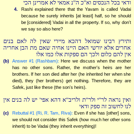
ודאי בכל הנכסים וא''כ ה''נ אמאי לא אמרינן הכי
4.
Rashi explained there that the Yavam is called Vadai
because he surely inherits [at least] half, so he should
be [considered] Vadai in all the property. If so, why don't
we say so also here?
ותירץ רבינו שמואל דהכא מיירי שאין לה לאם בנים
אחרים אלא יורשי האם היינו אחיה שאם מת הבן אחריה
אין להם כלום ולכך הם ספקות אלו כמו אלו
(b)
Answer #1 (Rashbam):
Here we discuss when the mother
has no other sons. Rather, the mother's heirs are her
brothers. If her son died after her (he inherited her when she
died), they (her brothers) get nothing. Therefore, they are
Safek, just like these (the son's heirs).
ואין נראה לר''י ולר''ת ולריב''א דהא אפי' יש לה בנים אין
לנו לחשוב זה ספק ודאי
(c)
Rebuttal #1 (Ri, R. Tam, Riva):
Even if she has [other] sons,
we should not consider this Safek (how much her other sons
inherit) to be Vadai (they inherit everything)!