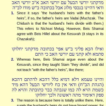
מדקתני יורשי הבעל עם יורשי האב א''כ יורשי האב
ודאי דהיינו בנכסי מלוג אבל בכתובה ב''ש מודו לב''ה
1.
Since it says "the husband's heirs with the father's
heirs", if so, the father's heirs are Vadai (Muchzak. The
Chidush is that the husband's heirs divide with them.)
This refers to Nichsei Melug. However, Beis Shamai
agree with Beis Hillel about the Kesuvah (it stays in its
Chazakah);
ואילו הכא פליגי ב''ש אפי' בכתובה מדקתני יחלוקו
סתמא ולא קתני עם יורשי האב כי התם
2.
Whereas here, Beis Shamai argue even about the
Kesuvah, since they taught Stam "they divide", and did
not teach "with the father's heirs", like there;
והיינו טעמא דלא דמיא כלל דהכא לדהתם דהכא
(הגהת הב"ח) ודאי אין כח ליורשי הבעל דהא מיד
כשמת הויא לה כמו שגבתה כבר כתובתה והויא לה
ספק דאימור מתה ראשונה ולכך יחלוקו
3.
The reason is because here is totally unlike there. Here,
surely the husband's heirs do not have [more] power, for