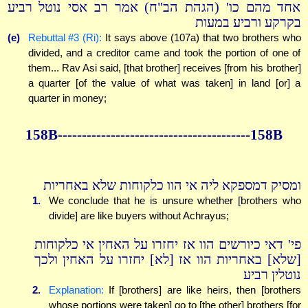
אחד מהם כו' (הגהת הב"ח) אמר רב אסי נוטל רביע
בקרקע ורביע במעות
(e)
Rebuttal #3 (Ri):
It says above (107a) that two brothers who
divided, and a creditor came and took the portion of one of
them... Rav Asi said, [that brother] receives [from his brother]
a quarter [of the value of what was taken] in land [or] a
quarter in money;
158B----------------------------------------158B
ומסיק דמספקא ליה אי הוו כלקוחות שלא באחריות
1.
We conclude that he is unsure whether [brothers who
divide] are like buyers without Achrayus;
פי' דאי כיורשים הוו אז יחזרו על האחין אי כלקוחות
[שלא] באחריות הוו אז [לא] יחזרו על האחין ולכך
נוטלין רביע
2.
Explanation:
If [brothers] are like heirs, then [brothers
whose portions were taken] go to [the other] brothers [for