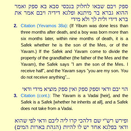
ספק ויבם שבאו לחלוק בנכסי סבא בא ספק ואמר
ההוא גברא בר מיתנא ופלגא דידיה ויבם אמר את
ברא דידי ולית לך ולא מידי
2.
Citation (Yevamos 38a):
(If Yibum was done less than
three months after death, and a boy was born more than
six months later, within nine months of death, it is a
Safek whether he is the son of the Mes, or of the
Yavam.) If the Safek and Yavam come to divide the
property of the grandfather (the father of the Mes and the
Yavam), the Safek says "I am the son of the Mes. I
receive half", and the Yavam says "you are my son. You
do not receive anything"...
הוי יבם ודאי וספק ספק ואין ספק מוציא מידי ודאי
3.
Citation (cont.):
The Yavam is a Vadai [heir], and the
Safek is a Safek [whether he inherits at all], and a Safek
does not take from a Vadai.
ופירש רש''י שם דלהכי קרו ליה ליבם ודאי לפי שהוא
ודאי בפלגא אחד יש לו להיות (הגהת בארות המים)