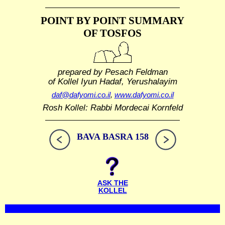
POINT BY POINT SUMMARY
OF TOSFOS
prepared by Pesach Feldman
of Kollel Iyun Hadaf, Yerushalayim
daf@dafyomi.co.il
,
www.dafyomi.co.il
Rosh Kollel: Rabbi Mordecai Kornfeld
BAVA BASRA 158
ASK THE
KOLLEL