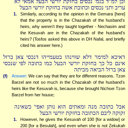
וכן למ''ד בגמ' נכסים בחזקת יורשי הבעל אמאי לא
עריב ותני נכסים וכתובת אשה בחזקת יורשי הבעל
1.
Similarly, according to the opinion in the Gemara [here]
that the property is in the Chazakah of the husband's
heirs, why weren't they taught together - Nechasim and
the Kesuvah are in the Chazakah of the husband's
heirs? (Tosfos asked this above in DH Nafal, and briefly
cited his answer here.)
דאיכא למימר דלא שווינהו בטעמייהו דנכסי צאן ברזל
אינם כל כך בחזקת יורשי הבעל כמו כתובה לפי שנכסי
צאן ברזל הביאה מביתה
(f)
Answer:
We can say that they are for different reasons. Tzon
Barzel are not so much in the Chazakah of the husband's
heirs like the Kesuvah is, because she brought Nichsei Tzon
Barzel from her house;
אבל כתובה מנה ומאתים הוא נותן ואפי' כשאינה
זקוקה ליבם הכתובה בחזקת יורשי הבעל
1.
However, he gives the Kesuvah of 100 [for a widow] or
200 [for a Besulah], and even when she is not Zekukah