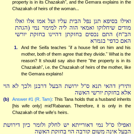
property is in its Chazakah", and the Gemara explains in the
Chazakah of heirs of the woman...
ואילו בסיפא תנן נפל הבית עליו ועל אמו אלו ואלו
מודים שיחלוקו ואמאי הוה ליה למימר נמי (הגהת
הב"ח) התם נכסים בחזקתן דהיינו בחזקת יורשי
האם כדפי' בגמרא
1.
And the Seifa teaches "if a house fell on him and his
mother, both of them agree that they divide." What is the
reason? It should say also there "the property is in its
Chazakah", i.e. the Chazakah of heirs of the mother, like
the Gemara explains!
ותירץ דהאי תנא ס''ל ירושת הבעל דרבנן ולכך לא הוי
אלא בחזקת יורשי האשה
(b)
Answer #1 (R. Tam):
This Tana holds that a husband inherits
[his wife only] mid'Rabanan. Therefore, it is only in the
Chazakah of the wife's heirs.
ואפילו ס''ל נמי דאורייתא יש לחלק ולומר כיון דירושת
הבעל אינה משום קורבה הוי בחזקת האשה