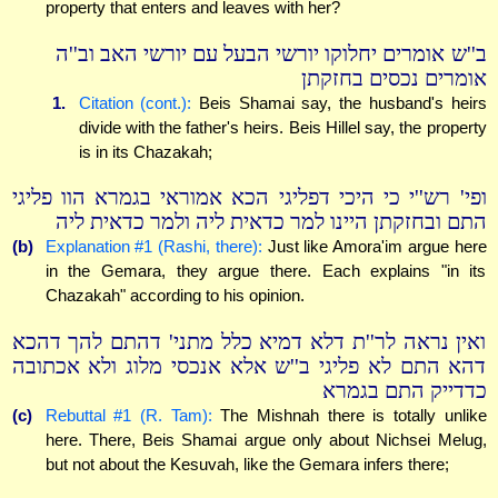
property that enters and leaves with her?
ב''ש אומרים יחלוקו יורשי הבעל עם יורשי האב וב''ה
אומרים נכסים בחזקתן
1.
Citation (cont.):
Beis Shamai say, the husband's heirs
divide with the father's heirs. Beis Hillel say, the property
is in its Chazakah;
ופי' רש''י כי היכי דפליגי הכא אמוראי בגמרא הוו פליגי
התם ובחזקתן היינו למר כדאית ליה ולמר כדאית ליה
(b)
Explanation #1 (Rashi, there):
Just like Amora'im argue here
in the Gemara, they argue there. Each explains "in its
Chazakah" according to his opinion.
ואין נראה לר''ת דלא דמיא כלל מתני' דהתם להך דהכא
דהא התם לא פליגי ב''ש אלא אנכסי מלוג ולא אכתובה
כדדייק התם בגמרא
(c)
Rebuttal #1 (R. Tam):
The Mishnah there is totally unlike
here. There, Beis Shamai argue only about Nichsei Melug,
but not about the Kesuvah, like the Gemara infers there;