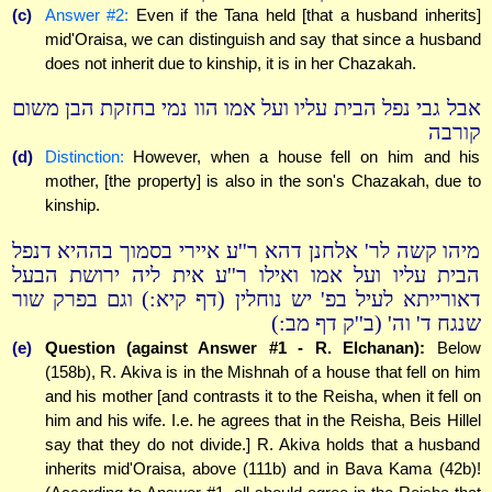
(c)
Answer #2:
Even if the Tana held [that a husband inherits]
mid'Oraisa, we can distinguish and say that since a husband
does not inherit due to kinship, it is in her Chazakah.
אבל גבי נפל הבית עליו ועל אמו הוו נמי בחזקת הבן משום
קורבה
(d)
Distinction:
However, when a house fell on him and his
mother, [the property] is also in the son's Chazakah, due to
kinship.
מיהו קשה לר' אלחנן דהא ר''ע איירי בסמוך בההיא דנפל
הבית עליו ועל אמו ואילו ר''ע אית ליה ירושת הבעל
דאורייתא לעיל בפ' יש נוחלין (דף קיא:) וגם בפרק שור
שנגח ד' וה' (ב''ק דף מב:)
(e)
Question (against Answer #1 - R. Elchanan):
Below
(158b), R. Akiva is in the Mishnah of a house that fell on him
and his mother [and contrasts it to the Reisha, when it fell on
him and his wife. I.e. he agrees that in the Reisha, Beis Hillel
say that they do not divide.] R. Akiva holds that a husband
inherits mid'Oraisa, above (111b) and in Bava Kama (42b)!