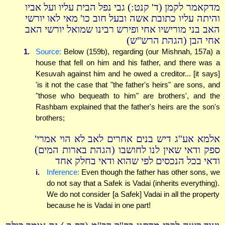
מדקאמר לקמן (ד' קנט:) גבי נפל הבית עליו ועל אביו
והיתה עליו כתובת אשה ובעל חוב כו' מאי לאו יורשי
האב בני מורישיו אחי ופירש רבינו שמואל יורשי האב
אחי הבן (הגהת הרש"ש)
1.
Source:
Below (159b), regarding (our Mishnah, 157a) a
house that fell on him and his father, and there was a
Kesuvah against him and he owed a creditor... [it says]
'is it not the case that "the father's heirs" are sons, and
"those who bequeath to him" are brothers', and the
Rashbam explained that the father's heirs are the son's
brothers;
אלמא אע''ג דיש בנים אחרים לאב לא הוי אמרי'
ספק ודאי שאין לנו לחושבו (הגהת בארות המים)
ודאי בכל הנכסים לפי שהוא ודאי בחלק אחד
i.
Inference:
Even though the father has other sons, we
do not say that a Safek is Vadai (inherits everything).
We do not consider [a Safek] Vadai in all the property
because he is Vadai in one part!