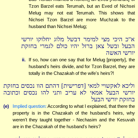
Tzon Barzel eats Terumah, but an Eved of Nichsei
Melug may not eat Terumah. This shows that
Nichsei Tzon Barzel are more Muchzak to the
husband than Nichsei Melug;
א''כ היכי מצי למימר דבשל מלוג יחלוקו יורשי
הבעל ובשל צאן ברזל יהיו כולם לגמרי בחזקת
יורשי האשה
ii.
If so, how can one say that for Melug [property], the
husband's heirs divide, and for Tzon Barzel, they are
totally in the Chazakah of the wife's heirs?!
וליכא לאקשויי למאי [דפרישית] דהתם הוו נכסים בחזקת
יורשי הבעל אמאי לא עריב ותני להו נכסים וכתובה
בחזקת יורשי הבעל
(e)
Implied question:
According to what I explained, that there the
property is in the Chazakah of the husband's heirs, why
weren't they taught together - Nechasim and the Kesuvah
are in the Chazakah of the husband's heirs?