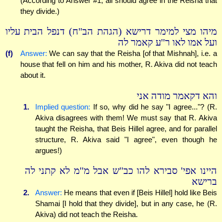
(According to Answer #1, all should agree in the Reisha that
they divide.)
מיהו מצי למימר דרישא (הגהת הב"ח) דנפל הבית עליו
ועל אמו לאו ר''ע קאמר לה
(f)
Answer:
We can say that the Reisha [of that Mishnah], i.e. a
house that fell on him and his mother, R. Akiva did not teach
about it.
והא דקאמר מודה אני
1.
Implied question:
If so, why did he say "I agree..."? (R.
Akiva disagrees with them! We must say that R. Akiva
taught the Reisha, that Beis Hillel agree, and for parallel
structure, R. Akiva said "I agree", even though he
argues!)
היינו אפי' סבירא להו כב''ש אבל מ''מ לא קתני לה
ברישא
2.
Answer:
He means that even if [Beis Hillel] hold like Beis
Shamai [I hold that they divide], but in any case, he (R.
Akiva) did not teach the Reisha.