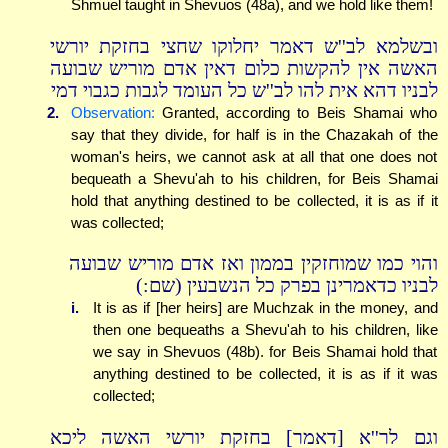
Shmuel taught in Shevuos (48a), and we hold like them!
ובשלמא לב''ש דאמר יחלוקו שחצי בחזקת יורשי
האשה אין להקשות כלום דאין אדם מוריש שבועה
לבניו דהא אית להו לב''ש כל העומד לגבות כגבוי דמי
2.
Observation:
Granted, according to Beis Shamai who
say that they divide, for half is in the Chazakah of the
woman's heirs, we cannot ask at all that one does not
bequeath a Shevu'ah to his children, for Beis Shamai
hold that anything destined to be collected, it is as if it
was collected;
והוי כמו שמוחזקין בממון ואז אדם מוריש שבועה
לבניו כדאמרינן בפרק כל הנשבעין (שם:)
i.
It is as if [her heirs] are Muchzak in the money, and
then one bequeaths a Shevu'ah to his children, like
we say in Shevuos (48b). for Beis Shamai hold that
anything destined to be collected, it is as if it was
collected;
וגם לר''א [דאמר] בחזקת יורשי האשה ליכא