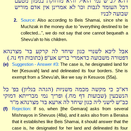
דהא לב''ש נמי הואיל והיא מוחזקת בממון מטעם
דכל העומד לגבות וכו' לא אמרינן אין אדם מוריש
שבועה לבניו
2.
Source:
Also according to Beis Shamai, since she is
Muchzak in the money due to "everything destined to be
collected...", we do not say that one cannot bequeath a
Shevu'ah to his children.
אבל ליכא לשנויי כגון שיחד לה קרקע בד' מצרנהא
דפטורה משבועה כדאמרי' בריש אע''פ (כתובות דף נה.)
(e)
Suggestion - Answer #3:
The case is, he designated land for
her [Kesuvah] land and delineated its four borders. She is
exempt from a Shevu'ah, like we say in Kesuvos (55a).
דא''כ כי מקשה מכמה משניות (הגהה בגליון) בפ' כל
הנשבעין (שבועות דף מח.) ופריך נמי מברייתא דמוקי
כב''ש לישני ליה כגון שיחד לה ארעא בד' מצרנהא מ''ר
(f)
Rejection:
If so, when [the Gemara] asks from several
Mishnayos in Shevuos (48a), and it asks also from a Beraisa
that it establishes like Beis Shamai, it should answer that the
case is, he designated for her land and delineated its four