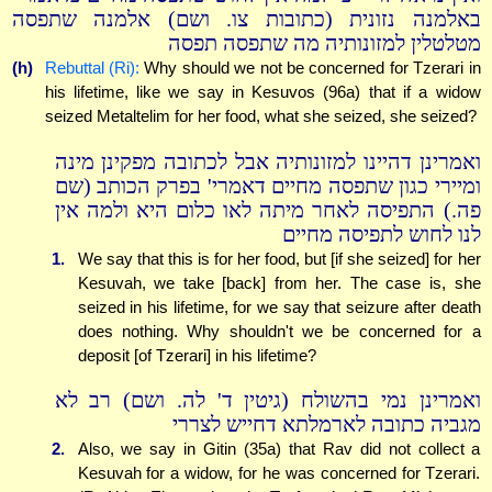
באלמנה נזונית (כתובות צו. ושם) אלמנה שתפסה
מטלטלין למזונותיה מה שתפסה תפסה
(h)
Rebuttal (Ri):
Why should we not be concerned for Tzerari in
his lifetime, like we say in Kesuvos (96a) that if a widow
seized Metaltelim for her food, what she seized, she seized?
ואמרינן דהיינו למזונותיה אבל לכתובה מפקינן מינה
ומיירי כגון שתפסה מחיים דאמרי' בפרק הכותב (שם
פה.) התפיסה לאחר מיתה לאו כלום היא ולמה אין
לנו לחוש לתפיסה מחיים
1.
We say that this is for her food, but [if she seized] for her
Kesuvah, we take [back] from her. The case is, she
seized in his lifetime, for we say that seizure after death
does nothing. Why shouldn't we be concerned for a
deposit [of Tzerari] in his lifetime?
ואמרינן נמי בהשולח (גיטין ד' לה. ושם) רב לא
מגביה כתובה לארמלתא דחייש לצררי
2.
Also, we say in Gitin (35a) that Rav did not collect a
Kesuvah for a widow, for he was concerned for Tzerari.