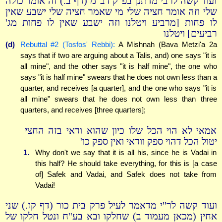
ועוד קשה לרבי מדתנן בפ''ק דב''מ (דף ב.) זה אומר כולה
שלי וזה אומר חציה שלי מי שאמר חציה שלי ישבע שאין
לו פחות [מרביע ויטלנו וזה ישבע שאין לו פחות מג'
רביעים] ויטלנו
(d)
Rebuttal #2 (Tosfos' Rebbi):
A Mishnah (Bava Metzi'a 2a
says that if two are arguing about a Talis, and) one says "it is
all mine", and the other says "it is half mine", the one who
says "it is half mine" swears that he does not own less than a
quarter, and receives [a quarter], and the one who says "it is
all mine" swears that he does not own less than three
quarters, and receives [three quarters];
אמאי לא הוי הכל שלו כיון שהוא ודאי בזה החצי
יטול הכל דהוי ספק וודאי ואין ספק כו'
1.
Why don't we say that it is all his, since he is Vadai in
this half? He should take everything, for this is [a case
of] Safek and Vadai, and Safek does not take from
Vadai!
ועוד קשה לר''י מדאמר לעיל פרק בית כור (דף קז.) שני
אחין (מכאן מעמוד ב) שחלקו ובא בע''ח ונטל חלקו של