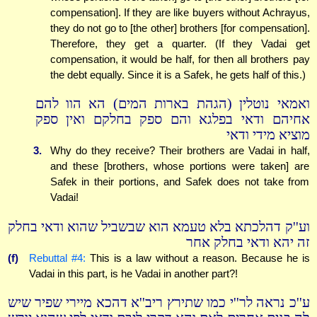
compensation]. If they are like buyers without Achrayus,
they do not go to [the other] brothers [for compensation].
Therefore, they get a quarter. (If they Vadai get
compensation, it would be half, for then all brothers pay
the debt equally. Since it is a Safek, he gets half of this.)
ואמאי נוטלין (הגהת בארות המים) הא הוו להם
אחיהם ודאי בפלגא והם ספק בחלקם ואין ספק
מוציא מידי ודאי
3.
Why do they receive? Their brothers are Vadai in half,
and these [brothers, whose portions were taken] are
Safek in their portions, and Safek does not take from
Vadai!
וע''ק דהלכתא בלא טעמא הוא שבשביל שהוא ודאי בחלק
זה יהא ודאי בחלק אחר
(f)
Rebuttal #4:
This is a law without a reason. Because he is
Vadai in this part, is he Vadai in another part?!
ע''כ נראה לר''י כמו שתירץ ריב''א דהכא מיירי שפיר שיש