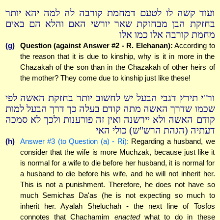
ועוד קשה לו לטעם דמחמת קורבה לה למה יהא יותר
בחזקת הבן מבחזקת שאר יורשי האם והלא הם באים
מחמת קורבה אלו כמו אלו
(g)
Question (against Answer #2 - R. Elchanan):
According to
the reason that it is due to kinship, why is it in more in the
Chazakah of the son than in the Chazakah of other heirs of
the mother? They come due to kinship just like these!
ור''י תירץ דגבי הבעל יש לחשוב יותר בחזקת האשה לפי
שכמו שדרך האשה מתה קודם בעלה כך דרך הבעל למות
קודם האשה ולא יירשנה ואין זה פורענות ולכך לא סמכה
דעתיה (הגהת הרש"ש) כולי האי
(h)
Answer #3 (to Question (a) - Ri):
Regarding a husband, we
consider that the wife is more Muchzak, because just like it
is normal for a wife to die before her husband, it is normal for
a husband to die before his wife, and he will not inherit her.
This is not a punishment. Therefore, he does not have so
much Semichas Da'as (he is not expecting so much to
inherit her. Ayalah Sheluchah - the next line of Tosfos
connotes that Chachamim
enacted
what to do in these