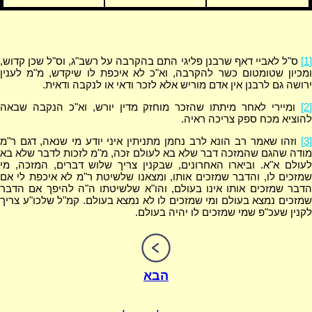
[1]
ס"ל לאביי דאף שרבנן פליגי התם בהקרבה על רשב"ג, וס"ל שכן קדוש,
ומכיון שטומטום כשר להקרבה, וא"כ לא איכפת לו שיקדש, מ"מ לענין
ירושה גם לרבנן אין אדם מוריש אלא לזכר ודאי או לנקבה ודאית.
[2]
ומיירי לאחר מיתתו שהזכר מוחזק מדין יורש, וא"כ הנקבה שבאה
להוציא מכח ספק צריכה ראיה.
[3]
וזהו שאמר רב הונא לרב נחמן מתניתין איני יודע מי שנאה, דגם ר"מ
מודה שהגם שהמזכה דבר שלא בא לעולם זכה, מ"מ לזכות לדבר שלא בא
לעולם א"א. וביארו האחרונים, שבקנין צריך שלוש דברים, המזכה, מי
שמזכים לו, והדבר שמזכים אותו, ומצאנו שלשיטת ר"מ לא איכפת לי אם
הדבר שמזכים אותו אינו בעולם, והו"א שלשיטתו ה"ה להיפך אם הדבר
שמזכים נמצא בעולם ומי שמזכים לו לא נמצא בעולם. קמ"ל שלכו"ע צריך
לקנין שעכ"פ שמי שמזכים לו יהיה בעולם.
הבא