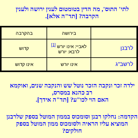
לתי' התוס', מה הדין בטומטום לענין ירושה ולענין
הקרבה? [תד"ה אלא].
בירושה
בהקרבה
[1]
לאביי:
אינו יורש
לרבנן
קדוש
לרבא: יורש
לרשב"ג
אינו יורש
אינו קדוש
ילדה זכר ונקבה הזכר נוטל שש והנקבה שנים, ואוקמא
רב כהנא במסרס,
האם הוי לכו"ע? [תד"ה אידך].
הקדמה: נחלקו רבנן וסומכוס בממון המוטל בספק שלרבנן
המוציא עליו הראיה ולסומכוס ממון המוטל בספק
חולקים?