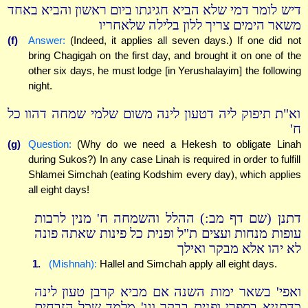
דיש לומר דמי שלא הביא חגיגתו ביום ראשון והביא באחד
משאר הימים צריך ללון בלילה שלאחריו
(f)
Answer:
(Indeed, it applies all seven days.) If one did not
bring Chagigah on the first day, and brought it on one of the
other six days, he must lodge [in Yerushalayim] the following
night.
וא"ת תיפוק ליה דטעון לינה משום שלמי שמחה דהוו כל
ח'
(g)
Question:
(Why do we need a Hekesh to obligate Linah
during Sukos?) In any case Linah is required in order to fulfill
Shlamei Simchah (eating Kodshim every day), which applies
all eight days!
דתנן (שם דף מב:) ההלל והשמחה ח' מנין לרבות
עופות מנחות ועצים ת"ל ופנית כל פינות שאתה פונה
לא יהו אלא מבקר ואילך
1.
(Mishnah):
Hallel and Simchah apply all eight days.
ואפי' בשאר ימות השנה אם מביא קרבן טעון לינה
כדתניא בספרי ופנית בבקר וגו' מלמד שכל הזבחים