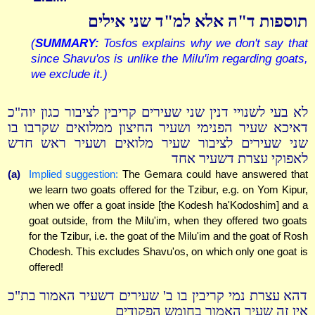
תוספות ד"ה אלא למ"ד שני אילים
(
SUMMARY:
Tosfos explains why we don't say that
since Shavu'os is unlike the Milu'im regarding goats,
we exclude it.)
לא בעי לשנויי דנין שני שעירים קריבין לציבור כגון יוה"כ
דאיכא שעיר הפנימי ושעיר החיצון ממלואים שקרבו בו
שני שעירים לציבור שעיר מלואים ושעיר ראש חדש
לאפוקי עצרת דשעיר אחד
(a)
Implied suggestion:
The Gemara could have answered that
we learn two goats offered for the Tzibur, e.g. on Yom Kipur,
when we offer a goat inside [the Kodesh ha'Kodoshim] and a
goat outside, from the Milu'im, when they offered two goats
for the Tzibur, i.e. the goat of the Milu'im and the goat of Rosh
Chodesh. This excludes Shavu'os, on which only one goat is
offered!
דהא עצרת נמי קריבין בו ב' שעירים דשעיר האמור בת"כ
אין זה שעיר האמור בחומש הפקודים