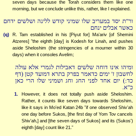
seven days because the Torah considers them like one
morning, but we conclude unlike this, rather, like I explained.
ור"ת יסד במעריב שלו שמיני קודש ללינה ושלשים ידחם
כאשר אבלים ינחם
(q)
R. Tam established in his [Piyut for] Ma'ariv [of Shemini
Atzeres] "the eighth [day] is Kodesh for Linah, and pushes
aside Sheloshim (the stringencies of a mourner within 30
days) when it consoles Avelim;
ומיהו אינו דוחה שלשים דאבילות לגמרי אלא עולה
לחשבון ז' ימים כדאמר בפרק בתרא דמועד קטן (דף
כד:) יום אחד לפני החג וחג ושמיני שלו הרי כאן
כ"א.
1.
However, it does not totally push aside Sheloshim.
Rather, it counts like seven days towards Sheloshim,
like it says in Mo'ed Katan 24b "if one observed Shiv'ah
one day before Sukos, [the first day of Yom Tov cancels
Shiv'ah,] and [the seven days of Sukos] and its (Sukos')
eighth [day] count like 21."