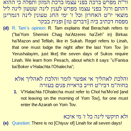
ור"ת מפרש ברכה בפני עצמו ברכת המזון ותפלה כי ההוא
דהתם ורגל בפני עצמו מפרש לענין לינה שטעון לינה ליל
מוצאי יו"ט האחרון וכל ז' ימי החג טעונין לינה דגמרינן
מפסח דכתיב ביה [דברים טז] ופנית בבקר
(d)
R. Tam's opinion:
R. Tam explains that Berachah refers to
("ba'Yom Shemini Chag ha'Atzeres ha'Zeh" in) Birkas
ha'Mazon and Tefilah, like in Sukah. Regel refers to Linah,
that one must lodge the night after the last Yom Tov [in
Yerushalayim, just like] the seven days of Sukos require
Linah. We learn from Pesach, about which it says "u'Fanisa
ba'Boker v'Halachta l'Ohalecha";
והלכת לאהליך אי אפשר לומר והלכת לאהליך אלא
בחוה"מ דביו"ט חייב בראיית פנים בעזרה
1.
V'Halachta l'Ohalecha must refer to Chol ha'Mo'ed [and
not leaving on the morning of Yom Tov], for one must
enter the Azarah on Yom Tov.
ולא תיקשי לינה כל ז' מי איכא
(e)
Question:
There is no [Chiyuv of] Linah for all seven days!