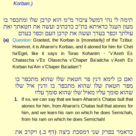
Korban.)
תימה לי נהי דמשל ציבור מ"מ הוא קרבן שלו ומתכפר בו
מעון העגל כדאיתא בת"כ כדכתיב ועשה את חטאתך ואת
עולתך וכפר בעדך ועשה את קרבן העם וכפר בעדם
(a)
Question:
Granted, the Korban is [monetarily] of the Tzibur.
However, it is Aharon's Korban, and it atoned for him for Chet
ha'Egel, like it says in Toras Kohanim - "v'Aseh Es
Chatascha v'Es Olasecha v'Chaper Ba'adcha v'Aseh Es
Korban ha'Am v'Chaper Ba'adam"!
ואם כן לימא דנין פר חטאת שלו שהוא מתכפר בו
מפר חטאת שלו שהוא מתכפר בו ודנין איל שלו
שהוא סומך עליו מאיל שלו שהוא סומך עליו
1.
If so, we can say that we learn Aharon's Chatas bull that
atones for him, from Aharon's Chatas bull that atones for
him, and we learn his ram on which he does Semichah,
from his ram on which he does Semichah!
כדאמר בפרק שני דמסכת ביצה (דף כ.) ויקרב את