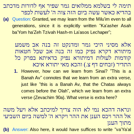
תימה לי בשלמא ממלואים גמר שפיר אף לדורות מדכתב
בהדיא כאשר עשה ביום הזה צוה ה' לעשות לכפר
(a)
Question:
Granted, we may learn from the Milu'im even to all
generations, since it is explicitly written "Ka'asher Asah
ba'Yom ha'Zeh Tzivah Hash-m La'asos Lechaper";
אלא מסיני היכי גמר ומדנקט זה בנה אב משמע
מיתורא דקרא נפיק כמו זה בנה אב שכל חטאות
קודמות לעולות דמיתורא נפיק כדאיתא בפרק כל
התדיר (זבחים דף צ.) והכא מאי יתורא איכא
1.
However, how can we learn from Sinai? "This is a
Banah Av" connotes that we learn from an extra verse,
just like "this is a Banah Av, that the Chatas always
comes before the Olah", which we learn from an extra
verse (Zevachim 90a). What verse is extra here?
ונראה דהכא נמי לא הוה צריך למיכתב אלא ויעל משה
אל ההר ויכס הענן את ההר ויקרא ה' למשה ביום השביעי
מתוך הענן
(b)
Answer:
Also here, it would have suffices to write "va'Ya'al