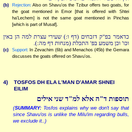
(b)
Rejection:
Also on Shavu'os the Tzibur offers two goats, for
the goat mentioned in Emor [that is offered with Shtei
ha'Lechem] is not the same goat mentioned in Pinchas
[which is part of Musaf].
כדאמר בפ"ק דזבחים (דף ו:) שעירי עצרת למה הן באין
וכו' וכן משמע בפ' התכלת (מנחות דף מה:).
(c)
Support:
In Zevachim (6b) and Menachos (45b) the Gemara
discusses the goats offered on Shavu'os.
4)
TOSFOS DH ELA L'MAN D'AMAR SHNEI
EILIM
תוספות ד"ה אלא למ"ד שני אילים
(
SUMMARY:
Tosfos explains why we don't say that
since Shavu'os is unlike the Milu'im regarding bulls,
we exclude it..)