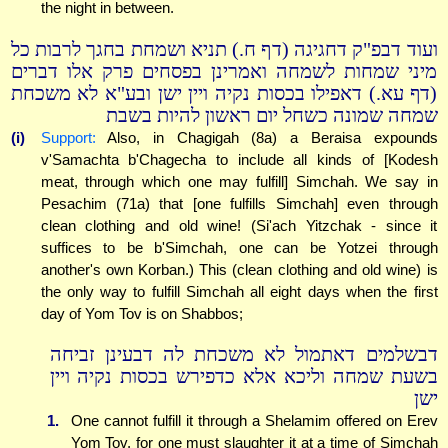
the night in between.
ועוד דבפ"ק דחגיגה (דף ח.) תניא ושמחת בחגך לרבות כל
מיני שמחות לשמחה ואמרינן בפסחים פרק אלו דברים
(דף עא.) דאפילו בכסות נקיה ויין ישן ובע"א לא משכחת
שמחה שמונה כשחל יום ראשון להיות בשבת
(i)
Support:
Also, in Chagigah (8a) a Beraisa expounds
v'Samachta b'Chagecha to include all kinds of [Kodesh
meat, through which one may fulfill] Simchah. We say in
Pesachim (71a) that [one fulfills Simchah] even through
clean clothing and old wine! (Si'ach Yitzchak - since it
suffices to be b'Simchah, one can be Yotzei through
another's own Korban.) This (clean clothing and old wine) is
the only way to fulfill Simchah all eight days when the first
day of Yom Tov is on Shabbos;
דבשלמים דאתמול לא משכחת לה דבעינן זביחה
בשעת שמחה וליכא אלא כדפירש בכסות נקיה ויין
ישן
1.
One cannot fulfill it through a Shelamim offered on Erev
Yom Tov, for one must slaughter it at a time of Simchah