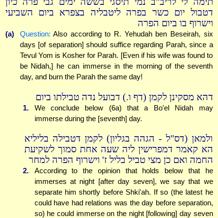
תימה לי לריב"ב נמי תיסגי בששה ימים גבי פרה כיון
דטבול יום כשר בפרה ליטבליה בצפרא ביום השביעי
וישרוף בו ביום הפרה
(a)
Question:
Also according to R. Yehudah ben Beseirah, six
days [of separation] should suffice regarding Parah, since a
Tevul Yom is Kosher for Parah. [Even if his wife was found to
be Nidah,] he can immerse in the morning of the seventh
day, and burn the Parah the same day!
דהא מסקינן לקמן (דף ו.) דבועל נדה טבילתו ביום
1.
We conclude below (6a) that a Bo'el Nidah may
immerse during the [seventh] day.
ולמאן (דס"ל - הגהה בגליון) לקמן דטבילה בליליא
הא קאמר דמפרישין ליה שעה אחת סמוך לשקיעת
החמה ואם כן מצי טביל בליל ז' וישרוף הפרה למחר
2.
According to the opinion that holds below that he
immerses at night [after day seven], we say that we
separate him shortly before Shki'ah. If so (the latest he
could have had relations was the day before separation,
so) he could immerse on the night [following] day seven