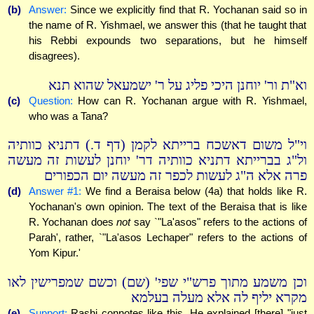
(b)
Answer:
Since we explicitly find that R. Yochanan said so in
the name of R. Yishmael, we answer this (that he taught that
his Rebbi expounds two separations, but he himself
disagrees).
וא"ת ור' יוחנן היכי פליג על ר' ישמעאל שהוא תנא
(c)
Question:
How can R. Yochanan argue with R. Yishmael,
who was a Tana?
וי"ל משום דאשכח ברייתא לקמן (דף ד.) דתניא כוותיה
ול"ג בברייתא דתניא כוותיה דר' יוחנן לעשות זה מעשה
פרה אלא ה"ג לעשות לכפר זה מעשה יום הכפורים
(d)
Answer #1:
We find a Beraisa below (4a) that holds like R.
Yochanan's own opinion. The text of the Beraisa that is like
R. Yochanan does
not
say `"La'asos" refers to the actions of
Parah', rather, `"La'asos Lechaper" refers to the actions of
Yom Kipur.'
וכן משמע מתוך פרש"י שפי' (שם) וכשם שמפרישין לאו
מקרא יליף לה אלא מעלה בעלמא
(e)
Support:
Rashi connotes like this. He explained [there] "just