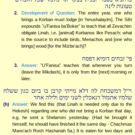
טעונות לינה
2.
Development of Question:
The entire year, one who
brings a Korban must lodge [in Yerushalayim]. The Sifri
expounds "u'Fanisa ba'Boker" to teach that all Zevachim
obligate Linah, i.e. [animal] Korbanos like Pesach; what
is the source to include birds, Menachos and [one who
brings] wood [for the Mizbe'ach]?
פי' זבחים דומיא דפסח
3.
Answer:
"U'Fanisa" teaches that whenever you turn
(leave the Mikdash), it is only from the [next] morning or
later.
וי"ל דמשכחת לה דלא מייתי קרבן בו ביום כגון ששלח
שלמיו אתמול דנאכלין לשני ימים ולילה אחד
(h)
Answer:
We find this (that Linah is needed only due to the
Hekesh) regarding one who did not bring a Korban that day,
e.g. he sent a Shelamim yesterday. (Had he brought it
himself, he should have finished it the same day - Chachmas
Mano'ach Rosh Hashanah 5a.) It is eaten for two days and