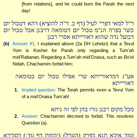
[from relations], and he could burn the Parah the next
day!
וי"ל למאי דפרי' לעיל (דף ב. ד"ה להוציא) דהא דטבול יום
כשר בפרה הנ"מ טבול יום דטומאה דרבנן אבל טבול יום
דבועל נדה שהוא דאורייתא אסרי רבנן
(b)
Answer #1:
I explained above (2a DH Lehotzi) that a Tevul
Yom is Kosher for Parah only regarding a Tum'ah
mid'Rabanan. Regarding a Tum'ah mid'Oraisa, such as Bo'el
Nidah, Chachamim forbid him;
אע"ג דמדאורייתא שרי אפילו טבול יום בטומאה
דאורייתא
1.
Implied question:
The Torah permits even a Tevul Yom
of a mid'Oraisa Tum'ah!
מכל מקום רבנן גזרו בהן לפי זה ניחא
2.
Answer:
Chachamim decreed to forbid. This resolves
Question (a).
ועוד איכא תנא בפרק (הערל) (יבמות דף עד:) דסבירא