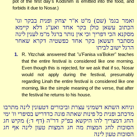
pot of the first day's Kodshim is emitted into the food, and
forbids it due to Nosar.)
ואמר בגמ' (שם) מ"ט א"ר יצחק ופנית בבקר וגו'
הכתוב עשאן כולן בקר אחד ואע"ג דלא קיימא
מסקנא הכי דפריך וכי אין נותר ברגל מ"מ לענין לינה
מסתבר דעשאן בקר אחד כפשטיה דקרא שאחר
הרגל ישוב לביתו
1.
R. Yitzchak answered that "u'Fanisa va'Boker" teaches
that the entire festival is considered like one morning.
Even though this is rejected, for we ask that if so, Nosar
would not apply during the festival, presumably
regarding Linah the entire festival is considered like one
morning, like the simple meaning of the verse, that after
the festival he returns to his house.
וניחא השתא דשמיני עצרת וביכורים דטעונין לינה מתרבו
מדכתב ופנית כל פינות שאתה פונה כדדריש בסיפרי וז' ימי
החג דמצריך להו היקשא בפ"ק דר"ה (דף ד:) מקיש חג
הסוכות לחג המצות מה חג המצות טעון לינה אף חג
הסוכות טעון לינה