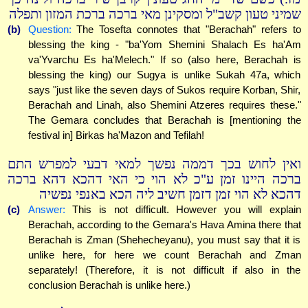
שמיני טעון קשב"ל ומסקינן מאי ברכה ברכת המזון ותפלה
(b)
Question:
The Tosefta connotes that "Berachah" refers to
blessing the king - "ba'Yom Shemini Shalach Es ha'Am
va'Yvarchu Es ha'Melech." If so (also here, Berachah is
blessing the king) our Sugya is unlike Sukah 47a, which
says "just like the seven days of Sukos require Korban, Shir,
Berachah and Linah, also Shemini Atzeres requires these."
The Gemara concludes that Berachah is [mentioning the
festival in] Birkas ha'Mazon and Tefilah!
ואין לחוש בכך דממה נפשך למאי דבעי למפרש התם
ברכה היינו זמן ע"כ לא הוי כי האי דהכא דהא ברכה
דהכא לא הוי זמן דזמן חשיב ליה הכא באנפי נפשיה
(c)
Answer:
This is not difficult. However you will explain
Berachah, according to the Gemara's Hava Amina there that
Berachah is Zman (Shehecheyanu), you must say that it is
unlike here, for here we count Berachah and Zman
separately! (Therefore, it is not difficult if also in the
conclusion Berachah is unlike here.)