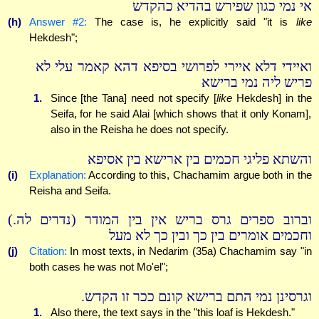
אי נמי כגון שפירש בהדיא כהקדש
(h)
Answer #2:
The case is, he explicitly said "it is
like
Hekdesh";
ואיידי דלא איירי לפרושי בסיפא דהא קאמר עלי לא
פריש ליה נמי ברישא
1.
Since [the Tana] need not specify [
like
Hekdesh] in the
Seifa, for he said Alai [which shows that it only Konam],
also in the Reisha he does not specify.
והשתא פליגי חכמים בין ארישא בין אסיפא
(i)
Explanation:
According to this, Chachamim argue both in the
Reisha and Seifa.
וברוב ספרים גרס בריש אין בין המודר (נדרים לה.)
וחכמים אומרים בין כך ובין כך לא מעל
(j)
Citation:
In most texts, in Nedarim (35a) Chachamim say "in
both cases he was not Mo'el";
וגרסינן נמי התם ברישא קונם ככר זו הקדש.
1.
Also there, the text says in the "this loaf is Hekdesh."