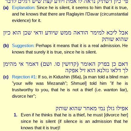
פי' כיון דשתיק נראה לו אמת ויודע קצת שיש רגלים לדבר
(a)
Explanation:
Since he is silent, it seems to him that it is true,
and he knows that there are Raglayim l'Davar (circumstantial
evidence) for it.
אבל ליכא למימר הודאה ממש שיודע ודאי שכן הוא כיון
שהוא שותק
(b)
Suggestion:
Perhaps it means that it is a real admission. He
knows that surely it is true, since he is silent.
דאם כן בפרק האומר (קדושין סו. ושם) דאמר אי מהימן
לך דלאו גזלנא הוא זיל אפקה
(c)
Rejection #1:
If so, in Kidushin (66a), [a man told a blind man
"your wife was Mezanah"; Shmuel] told him "if he is
trustworthy to you, that he is not a thief (i.e. wanton liar),
divorce her";
אפילו גזלן נמי מאחר שהוא שותק
1.
Even if he thinks that he is a thief, he must [divorce her]
since he is silent (if silence is an admission that he
knows that it is true)!