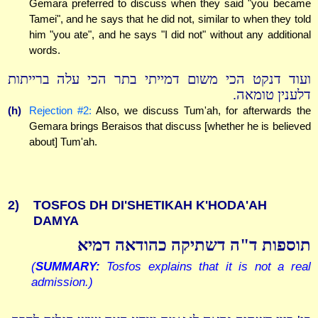
Gemara preferred to discuss when they said "you became
Tamei", and he says that he did not, similar to when they told
him "you ate", and he says "I did not" without any additional
words.
ועוד דנקט הכי משום דמייתי בתר הכי עלה ברייתות
דלענין טומאה.
(h)
Rejection #2:
Also, we discuss Tum'ah, for afterwards the
Gemara brings Beraisos that discuss [whether he is believed
about] Tum'ah.
2)
TOSFOS DH DI'SHETIKAH K'HODA'AH
DAMYA
תוספות ד"ה דשתיקה כהודאה דמיא
(
SUMMARY:
Tosfos explains that it is not a real
admission.)