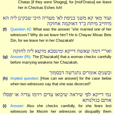
Chatas [if they were Shogeg], for [mid'Oraisa] we leave
her in Chezkas Eshes Ish!
ועוד מאי קא משני בניסת לא' מעדיה היכי שבקינן ליה הא
מיחייב מיתת ב"ד דאוקמה אחזקה
(f)
Question #2:
What was the answer "she married one of her
witnesses? Why do we leave him? He is Chayav Misas Beis
Din, for we leave her in her Chazakah!
ואר"י דמה שאשה דייקא ומינסבא מרעא ליה לחזקה
(g)
Answer (Ri):
The [Chazakah] that a woman checks carefully
before marrying weakens her Chazakah.
ובשנים אומרים נתגרשה דבסמוך
(h)
Implied question:
[How can we answer] for the case below
when two witnesses say that she was divorced?
נמי דייקא לפי שיראה שיבואו עדים ויזימו עדיה או יפסלו
אותם בגזלנותא
(i)
Answer:
Also she checks carefully, for she fears lest
witnesses be Mezim her witnesses or disqualify them