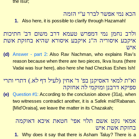
the Isur;
הכא נמי אפשר לברר ע"י הזמה
1.
Also here, it is possible to clarify through Hazamah!
ולרב נחמן נמי דמפרש טעמא דרב משום דב' חתיכות
איקבע איסוריה ה"נ איקבע איסורא שהיא בחזקת אשת
איש
(d)
Answer - part 2:
Also Rav Nachman, who explains Rav's
reason because when there are two pieces, Ikva Isura (there
Vadai was Isur here), also here she had Chezkas Eshes Ish!
וא"ת למאי דאסיקנן בפ' ד' אחין (לעיל דף לא.) דתרי ותרי
ספיקא דרבנן ומוקמי לה אחזקה
(e)
Question #1:
According to the conclusion above (31a), when
two witnesses contradict another, it is a Safek mid'Rabanan.
[Mid'Oraisa], we leave the matter in its Chazakah;
אמאי נקט אשם תלוי אפי' חטאת איכא דאוקמה
בחזקת אשת איש
1.
Why does it say that there is Asham Taluy? There is a