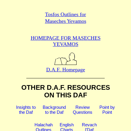
Tosfos Outlines for
Maseches Yevamos
HOMEPAGE FOR MASECHES
YEVAMOS
D.A.F. Homepage
OTHER D.A.F. RESOURCES
ON THIS DAF
Insights to
Background
Review
Point by
the Daf
to the Daf
Questions
Point
Halachah
English
Revach
Outlines
Charts
l'Daf