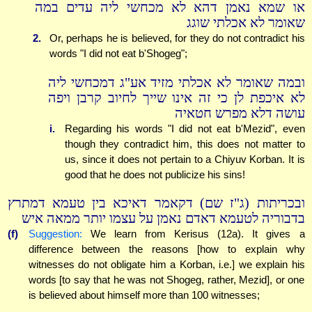
או שמא נאמן דהא לא מכחשי ליה עדים במה
שאומר לא אכלתי שוגג
2.
Or, perhaps he is believed, for they do not contradict his
words "I did not eat b'Shogeg";
ובמה שאומר לא אכלתי מזיד אע"ג דמכחשי ליה
לא איכפת לן כי זה אינו שייך לחיוב קרבן ויפה
עושה דלא מפרש חטאיה
i.
Regarding his words "I did not eat b'Mezid", even
though they contradict him, this does not matter to
us, since it does not pertain to a Chiyuv Korban. It is
good that he does not publicize his sins!
ובכריתות (ג"ז שם) דקאמר דאיכא בין טעמא דמתרץ
בדבוריה לטעמא דאדם נאמן על עצמו יותר ממאה איש
(f)
Suggestion:
We learn from Kerisus (12a). It gives a
difference between the reasons [how to explain why
witnesses do not obligate him a Korban, i.e.] we explain his
words [to say that he was not Shogeg, rather, Mezid], or one
is believed about himself more than 100 witnesses;