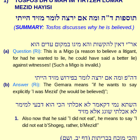
1)
TOSFOS DH U'MAH IM YIRTZEH LOMAR
MEZID HAYISI
תוספות ד"ה ומה אם ירצה לומר מזיד הייתי
(
SUMMARY:
Tosfos discusses why he is believed.)
אר"י דאין להקשות והא מיגו במקום עדים הוא
(a)
Question (Ri):
This is a Migo (a reason to believe a litigant,
for had he wanted to lie, he could have said a better lie)
against witnesses! (Such a Migo is invalid.)
דה"פ ומה אם ירצה לומר בפירוש מזיד הייתי
(b)
Answer (Ri):
The Gemara means "if he wants to say
explicitly 'I was Mezid' (he would be believed)";
השתא נמי דקאמר לא אכלתי הכי הוא דבעי למימר
לא אכלתי שוגג אלא מזיד
1.
Also now that he said "I did not eat", he means to say "I
did not eat b'Shogeg, rather, b'Mezid!"
והכי מוכח בכריתות (דף יב. ושם)