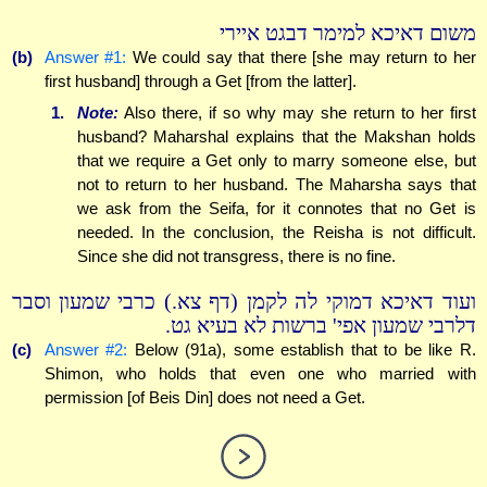
משום דאיכא למימר דבגט איירי
(b)
Answer #1:
We could say that there [she may return to her
first husband] through a Get [from the latter].
1.
Note:
Also there, if so why may she return to her first
husband? Maharshal explains that the Makshan holds
that we require a Get only to marry someone else, but
not to return to her husband. The Maharsha says that
we ask from the Seifa, for it connotes that no Get is
needed. In the conclusion, the Reisha is not difficult.
Since she did not transgress, there is no fine.
ועוד דאיכא דמוקי לה לקמן (דף צא.) כרבי שמעון וסבר
דלרבי שמעון אפי' ברשות לא בעיא גט.
(c)
Answer #2:
Below (91a), some establish that to be like R.
Shimon, who holds that even one who married with
permission [of Beis Din] does not need a Get.