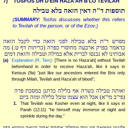
7)
TOSFOS DH D'EIN HAZA'AH B'LO TEVILAH
תוספות ד"ה דאין הזאה בלא טבילה
(
SUMMARY:
Tosfos discusses whether this refers
to Tevilah of the person, or of the Ezov.)
מפרש ר"ת בלא טבילה לפני הזאה כדי לקבל הזאה
כדאמר בפרק ארבעה מחוסרי כפרה (כריתות דף ט.) מה
אבותינו לא נכנסו לברית אלא במילה וטבילה והזאת דמים
(a)
Explanation (R. Tam):
[There is no Haza'ah] without Tevilah
beforehand in order to receive Haza'ah, like it says in
Kerisus (9a) "just like our ancestors entered the Bris only
through Milah, Tevilah and Haza'ah of blood";
ואותה טבילה כשרה אף בלילה כדתנן במסכת פרה
(פי"ב מי"א) אבל הוא עצמו טובל בלילה ומזה ביום
1.
That Tevilah was Kosher even at night, like it says in
Parah (12:11) "he himself may immerse at night and
sprinkle during the day."
ולענין טומאה יש עוד טבילה אחרת אחר הזאה שהיא כדי