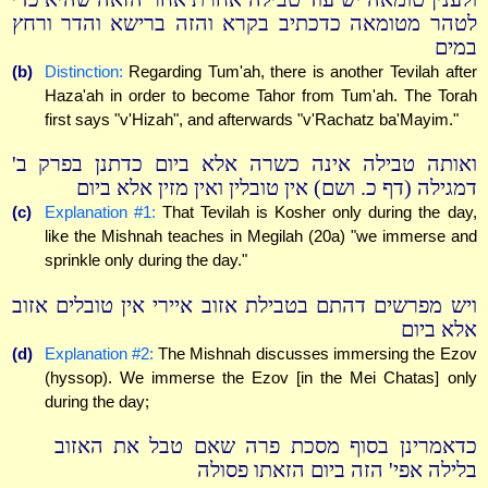
לטהר מטומאה כדכתיב בקרא והזה ברישא והדר ורחץ
במים
(b)
Distinction:
Regarding Tum'ah, there is another Tevilah after
Haza'ah in order to become Tahor from Tum'ah. The Torah
first says "v'Hizah", and afterwards "v'Rachatz ba'Mayim."
ואותה טבילה אינה כשרה אלא ביום כדתנן בפרק ב'
דמגילה (דף כ. ושם) אין טובלין ואין מזין אלא ביום
(c)
Explanation #1:
That Tevilah is Kosher only during the day,
like the Mishnah teaches in Megilah (20a) "we immerse and
sprinkle only during the day."
ויש מפרשים דהתם בטבילת אזוב איירי אין טובלים אזוב
אלא ביום
(d)
Explanation #2:
The Mishnah discusses immersing the Ezov
(hyssop). We immerse the Ezov [in the Mei Chatas] only
during the day;
כדאמרינן בסוף מסכת פרה שאם טבל את האזוב
בלילה אפי' הזה ביום הזאתו פסולה