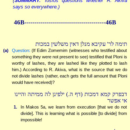
(
SUMMARY:
Tosfos questions whether R. Akiva
says so everywhere.)
46B----------------------------------------46B
תימה לר' עקיבא מנלן דאין משלשין במכות
(a)
Question:
(If Edim Zomemim (witnesses who testified about
something they were not present to see) testified that Ploni is
worthy of lashes, they are lashed like they plotted to lash
him.) According to R. Akiva, what is the source that we do
not divide lashes (rather, each gets the full amount that Ploni
would have received)?
דבפרק קמא דמכות (דף ה.) ילפינן לה ממיתה והיינו
אי אפשר
1.
In Makos 5a, we learn from execution [that we do not
divide]. This is learning what is possible [to divide] from
impossible!