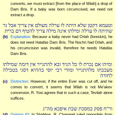
converts, we must extract [from the place of Milah] a drop of
Dam Bris. If a baby was born circumcised, we need not
extract a drop.
וטעמא דקטן שלא היתה לו ערלה מעולם אין צריך אבל גר
שהיתה לו ערלה ומילתו אינה מילה צריך להטיף דם ברית
(b)
Explanation:
Because a baby never had Orlah (foreskin), he
does not need Hatafas Dam Bris. The Nochri had Orlah, and
his circumcision was invalid, therefore he needs Hatafas
Dam Bris.
ומיהו אם נכרת לו כל הגיד ובא להתגייר אין דומה שמילתו
מעכבתו מלהתגייר ומודי רבי יוסי בההיא דסגי בטבילה
לחודה
(c)
Distinction:
However, if the entire Ever was cut off, and he
comes to convert, it seems that Milah is not Me'akev
conversion. R. Yosi agrees that in such a case, Tevilah alone
suffices.
ור"ח פסק במסכת שבת איפכא מה"ג
(d)
Opinion #2:
In Shabbos, R. Chananel ruled oppositely from