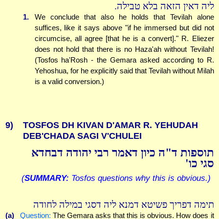
ליה דאין הזאה בלא טבילה.
1.
We conclude that also he holds that Tevilah alone
suffices, like it says above "if he immersed but did not
circumcise, all agree [that he is a convert]." R. Eliezer
does not hold that there is no Haza'ah without Tevilah!
(Tosfos ha'Rosh - the Gemara asked according to R.
Yehoshua, for he explicitly said that Tevilah without Milah
is a valid conversion.)
9)
TOSFOS DH KIVAN D'AMAR R. YEHUDAH
DEB'CHADA SAGI V'CHULEI
תוספות ד"ה כיון דאמר רבי יהודה דבחדא
סגי כו'
(
SUMMARY:
Tosfos questions why this is obvious.)
תימה דפריך פשיטא דמנא ליה דסגי במילה לחודה
(a)
Question:
The Gemara asks that this is obvious. How does it