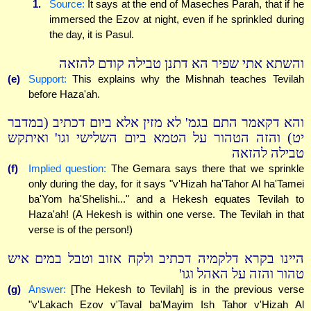
1.
Source:
It says at the end of Maseches Parah, that if he
immersed the Ezov at night, even if he sprinkled during
the day, it is Pasul.
והשתא אתי שפיר הא דתנן טבילה קודם להזאה
(e)
Support:
This explains why the Mishnah teaches Tevilah
before Haza'ah.
והא דקאמר התם בגמ' לא מזין אלא ביום דכתיב (במדבר
יט) והזה הטהור על הטמא ביום השלישי וגו' ואיתקש
טבילה להזאה
(f)
Implied question:
The Gemara says there that we sprinkle
only during the day, for it says "v'Hizah ha'Tahor Al ha'Tamei
ba'Yom ha'Shelishi..." and a Hekesh equates Tevilah to
Haza'ah! (A Hekesh is within one verse. The Tevilah in that
verse is of the person!)
היינו בקרא דלקמיה דכתיב ולקח אזוב וטבל במים איש
טהור והזה על האהל וגו'
(g)
Answer:
[The Hekesh to Tevilah] is in the previous verse
"v'Lakach Ezov v'Taval ba'Mayim Ish Tahor v'Hizah Al