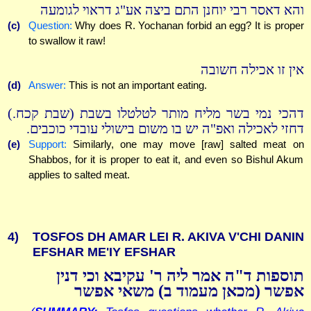
והא דאסר רבי יוחנן התם ביצה אע"ג דראוי לגומעה
(c)
Question:
Why does R. Yochanan forbid an egg? It is proper
to swallow it raw!
אין זו אכילה חשובה
(d)
Answer:
This is not an important eating.
דהכי נמי בשר מליח מותר לטלטלו בשבת (שבת קכח.)
דחזי לאכילה ואפ"ה יש בו משום בישולי עובדי כוכבים.
(e)
Support:
Similarly, one may move [raw] salted meat on
Shabbos, for it is proper to eat it, and even so Bishul Akum
applies to salted meat.
4)
TOSFOS DH AMAR LEI R. AKIVA V'CHI DANIN
EFSHAR ME'IY EFSHAR
תוספות ד"ה אמר ליה ר' עקיבא וכי דנין
אפשר (מכאן מעמוד ב) משאי אפשר