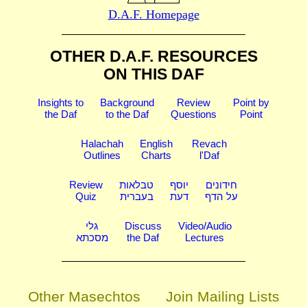
D.A.F. Homepage
OTHER D.A.F. RESOURCES
ON THIS DAF
Insights to
Background
Review
Point by
the Daf
to the Daf
Questions
Point
Halachah
English
Revach
Outlines
Charts
l'Daf
Review
טבלאות
יוסף
חידונים
Quiz
בעברית
דעת
על הדף
גלי
Discuss
Video/Audio
מסכתא
the Daf
Lectures
Other Masechtos
Join Mailing Lists