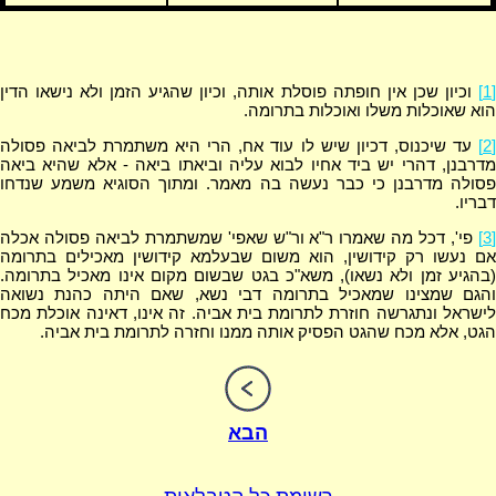
[1]
וכיון שכן אין חופתה פוסלת אותה, וכיון שהגיע הזמן ולא נישאו הדין
הוא שאוכלות משלו ואוכלות בתרומה.
[2]
עד שיכנוס, דכיון שיש לו עוד אח, הרי היא משתמרת לביאה פסולה
מדרבנן, דהרי יש ביד אחיו לבוא עליה וביאתו ביאה - אלא שהיא ביאה
פסולה מדרבנן כי כבר נעשה בה מאמר. ומתוך הסוגיא משמע שנדחו
דבריו.
[3]
פי', דכל מה שאמרו ר"א ור"ש שאפי' שמשתמרת לביאה פסולה אכלה
אם נעשו רק קידושין, הוא משום שבעלמא קידושין מאכילים בתרומה
(בהגיע זמן ולא נשאו), משא"כ בגט שבשום מקום אינו מאכיל בתרומה.
והגם שמצינו שמאכיל בתרומה דבי נשא, שאם היתה כהנת נשואה
לישראל ונתגרשה חוזרת לתרומת בית אביה. זה אינו, דאינה אוכלת מכח
הגט, אלא מכח שהגט הפסיק אותה ממנו וחזרה לתרומת בית אביה.
הבא