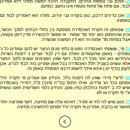
[2]
אולם גבי טומאת אהלים, התקבלה הלכה למשה מסיני דלא אמרינן
לבוד, וגם פתח של פחות מטפח אינו נחשב כסתום.
[3]
אכן בדינים דרבנן, כגון בקורה גבי עירוב, מודה הוא דאמרינן לבוד גם
באמצע.
[4]
שבאופן זה תקרת האכסדרה מפסקת בין כתלי הבתים לסכך הכשר,
וכיון שההפסק הוא יותר מד' אמות - אי אפשר להכשירה מדין דופן עקומה,
אבל בפחות מד' אמות זה הוא דין המשנה שכשרה.
[5]
פי', ששפתי האכסדרה הפונים כלפי פנים החצר יש להם עמודים כל ג'
טפחים - באופן שהעמודים האלה עם דין לבוד יוצרים ג' דפנות כשרות.
והחידוש כאן יותר מכל דין לבוד, דאף שאין הפצימים עשוים לתוך החצר
אלא עשוים בשביל חלל האכסדרה בכל אופן אמרינן בזה לבוד לכו"ע. אכן
לקמן (בדף יט.) איכא אידך לישנא דרבא הפוסלת באופן זה.
[6]
לרש"י מיירי שאין לה דפנות כלל, והנידון אם אמרינן פי תקרה יורד
וסותם בכל הג' צדדים. ואילו התוס' (בד"ה סיכך) ס"ל, דמיירי באכסדרה
שיש לה ב' דפנות כהלכתן כמין גאם, והנידון כלפי השלישית האם נעשית
ע"י פי תקרה או לא.
[7]
וכגון שיש לה לחי או פס ד', דאיכא עלה שֵם מחיצה, דאף שפרוצה יותר
מעשר או ברובה, אמרינן פי תקרה יורד וסותם להחשיבה מחיצה.