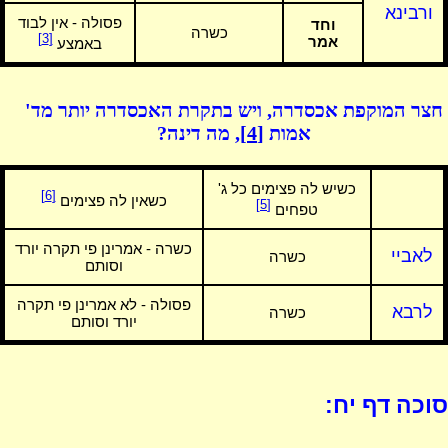
ורבינא
פסולה - אין לבוד
וחד
כשרה
[3]
אמר
באמצע
חצר המוקפת אכסדרה, ויש בתקרת האכסדרה יותר מד'
אמות
[4]
, מה דינה?
כשיש לה פצימים כל ג'
[6]
כשאין לה פצימים
[5]
טפחים
כשרה - אמרינן פי תקרה יורד
לאביי
כשרה
וסותם
פסולה - לא אמרינן פי תקרה
לרבא
כשרה
יורד וסותם
סוכה דף יח: