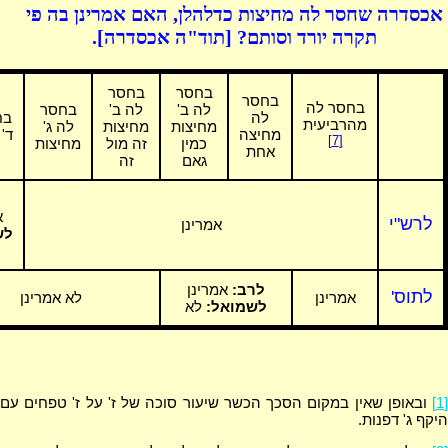
אכסדרה שחסר לה מחיצות כדלהלן, האם אמרינן בה פי
תקרה יורד וסותם? [תוד"ה אכסדרה].
בחסר
בחסר
בחסר
בחסר לה
לה ב'
לה ב'
בחסר
לה
בח
מהרביעית
מחיצות
מחיצות
לה ג'
מחיצה
ד'
[7]
כמין
זה מול
מחיצות
אחת
גאם
זה
א
לרש"י
אמרינן
לש
לרב:
אמרינן
לתוס'
אמרינן
לא אמרינן
לשמואל:
לא
[1]
ובאופן שאין במקום הסכך הכשר שיעור סוכה של ז' על ז' טפחים עם
היקף ג' דפנות.