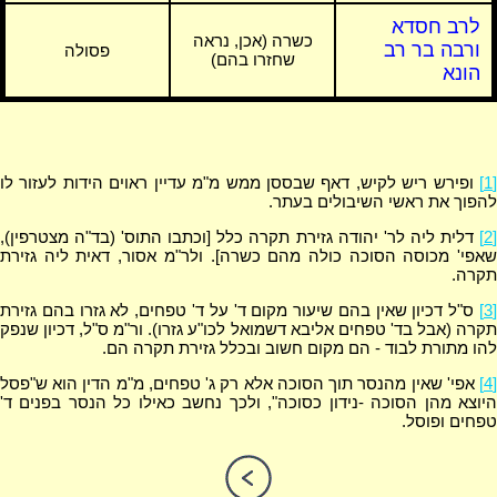
לרב חסדא
כשרה (אכן, נראה
ורבה בר רב
פסולה
שחזרו בהם)
הונא
[1]
ופירש ריש לקיש, דאף שבססן ממש מ"מ עדיין ראוים הידות לעזור לו
להפוך את ראשי השיבולים בעתר.
[2]
דלית ליה לר' יהודה גזירת תקרה כלל [וכתבו התוס' (בד"ה מצטרפין),
שאפי' מכוסה הסוכה כולה מהם כשרה]. ולר"מ אסור, דאית ליה גזירת
תקרה.
[3]
ס"ל דכיון שאין בהם שיעור מקום ד' על ד' טפחים, לא גזרו בהם גזירת
תקרה (אבל בד' טפחים אליבא דשמואל לכו"ע גזרו). ור"מ ס"ל, דכיון שנפק
להו מתורת לבוד - הם מקום חשוב ובכלל גזירת תקרה הם.
[4]
אפי' שאין מהנסר תוך הסוכה אלא רק ג' טפחים, מ"מ הדין הוא ש"פסל
היוצא מהן הסוכה -נידון כסוכה", ולכך נחשב כאילו כל הנסר בפנים ד'
טפחים ופוסל.