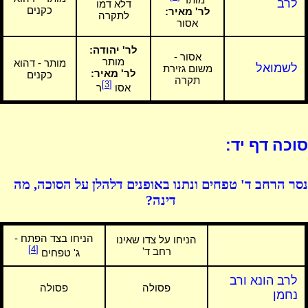
לרב
דלא דמו
כקנים
לר' מאיר:
לתקרה
אסור
לר' יהודה:
אסור -
מותר
מותר - דהוא
לשמואל
משום גזירת
לר' מאיר:
כקנים
תקרה
[3]
אסו
ר
סוכה דף יד:
נסר הרחב ד' טפחים ונתנו באופנים דלהלן על הסוכה, מה
דינה?
הניחו בצד הפתח -
הניחו על צדו שאינו
[4]
רחב ד'
ג' טפחים
לרב הונא ורב
פסולה
פסולה
נחמן