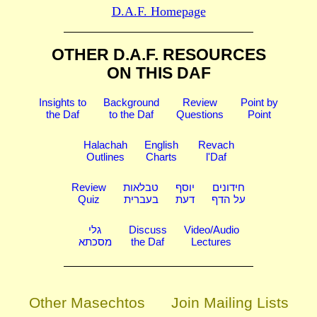
D.A.F. Homepage
OTHER D.A.F. RESOURCES
ON THIS DAF
Insights to
Background
Review
Point by
the Daf
to the Daf
Questions
Point
Halachah
English
Revach
Outlines
Charts
l'Daf
Review
טבלאות
יוסף
חידונים
Quiz
בעברית
דעת
על הדף
גלי
Discuss
Video/Audio
מסכתא
the Daf
Lectures
Other Masechtos
Join Mailing Lists