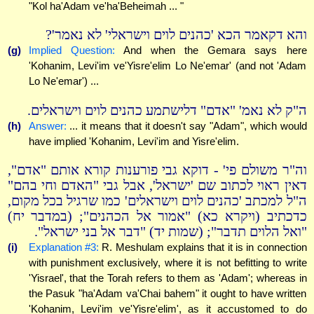
"Kol ha'Adam ve'ha'Beheimah ... "
והא דקאמר הכא 'כהנים לוים וישראלי' לא נאמר'?
(g)
Implied Question:
And when the Gemara says here
'Kohanim, Levi'im ve'Yisre'elim Lo Ne'emar' (and not 'Adam
Lo Ne'emar') ...
ה"ק לא נאמ' "אדם" דלישתמע כהנים לוים וישראלים.
(h)
Answer:
... it means that it doesn't say "Adam", which would
have implied 'Kohanim, Levi'im and Yisre'elim.
וה"ר משולם פי' - דוקא גבי פורענות קורא אותם "אדם",
דאין ראוי לכתוב שם 'ישראל', אבל גבי "האדם וחי בהם"
ה"ל למכתב 'כהנים לוים וישראלים' כמו שרגיל בכל מקום,
כדכתיב (ויקרא כא) "אמור אל הכהנים"; (במדבר יח)
"ואל הלוים תדבר"; (שמות יד) "דבר אל בני ישראל".
(i)
Explanation #3:
R. Meshulam explains that it is in connection
with punishment exclusively, where it is not befitting to write
'Yisrael', that the Torah refers to them as 'Adam'; whereas in
the Pasuk "ha'Adam va'Chai bahem" it ought to have written
'Kohanim, Levi'im ve'Yisre'elim', as it accustomed to do