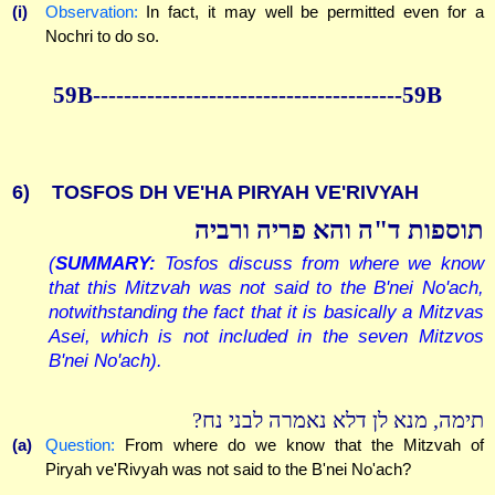
(i)
Observation:
In fact, it may well be permitted even for a
Nochri to do so.
59B----------------------------------------59B
6)
TOSFOS DH VE'HA PIRYAH VE'RIVYAH
תוספות ד"ה והא פריה ורביה
(
SUMMARY:
Tosfos discuss from where we know
that this Mitzvah was not said to the B'nei No'ach,
notwithstanding the fact that it is basically a Mitzvas
Asei, which is not included in the seven Mitzvos
B'nei No'ach).
תימה, מנא לן דלא נאמרה לבני נח?
(a)
Question:
From where do we know that the Mitzvah of
Piryah ve'Rivyah was not said to the B'nei No'ach?