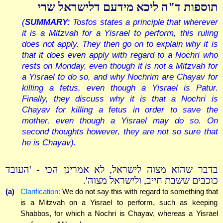
תוספות ד"ה ליכא מידעם דלישראל שרי
(
SUMMARY:
Tosfos states a principle that wherever
it is a Mitzvah for a Yisrael to perform, this ruling
does not apply. They then go on to explain why it is
that it does even apply with regard to a Nochri who
rests on Monday, even though it is not a Mitzvah for
a Yisrael to do so, and why Nochrim are Chayav for
killing a fetus, even though a Yisrael is Patur.
Finally, they discuss why it is that a Nochri is
Chayav for killing a fetus in order to save the
mother, even though a Yisrael may do so. On
second thoughts however, they are not so sure that
he is Chayav).
בדבר שהוא מצוה לישראל, לא אמרינן הכי - 'העובד
כוכבים ששבת חייב, ולישראל מצוה'.
(a)
Clarification:
We do not say this with regard to something that
is a Mitzvah on a Yisrael to perform, such as keeping
Shabbos, for which a Nochri is Chayav, whereas a Yisrael