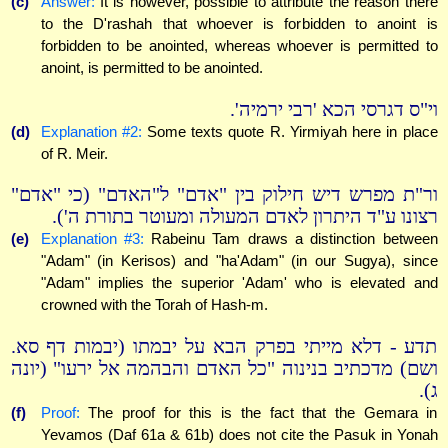
(c)
Answer:
It is however, possible to attribute the reason there
to the D'rashah that whoever is forbidden to anoint is
forbidden to be anointed, whereas whoever is permitted to
anoint, is permitted to be anointed.
וי"ס דגרסי הכא 'רבי ירמיה'.
(d)
Explanation #2:
Some texts quote R. Yirmiyah here in place
of R. Meir.
ור"ת מפרש דיש חילוק בין "אדם" ל"האדם" (כי "אדם"
רצונו ע"ד היתרון לאדם המעולה ומעוטר בתורת ה').
(e)
Explanation #3:
Rabeinu Tam draws a distinction between
"Adam" (in Kerisos) and "ha'Adam" (in our Sugya), since
"Adam" implies the superior 'Adam' who is elevated and
crowned with the Torah of Hash-m.
תדע - דלא מייתי בפרק הבא על יבמתו (יבמות דף סא.
ושם) מדכתיב בנינוה "כל האדם והבהמה אל ירעו" (יונה
ג).
(f)
Proof:
The proof for this is the fact that the Gemara in
Yevamos (Daf 61a & 61b) does not cite the Pasuk in Yonah