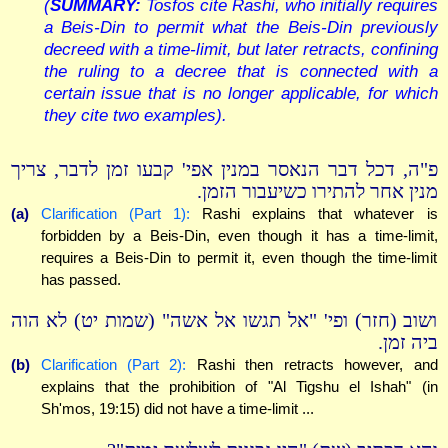
(
SUMMARY:
Tosfos cite Rashi, who initially requires
a Beis-Din to permit what the Beis-Din previously
decreed with a time-limit, but later retracts, confining
the ruling to a decree that is connected with a
certain issue that is no longer applicable, for which
they cite two examples).
פ"ה, דכל דבר הנאסר במנין אפי' קבעו זמן לדבר, צריך
מנין אחר להתירו כשיעבור הזמן.
(a)
Clarification (Part 1):
Rashi explains that whatever is
forbidden by a Beis-Din, even though it has a time-limit,
requires a Beis-Din to permit it, even though the time-limit
has passed.
ושוב (חזר) ופי' "אל תגשו אל אשה" (שמות יט) לא הוה
ביה זמן.
(b)
Clarification (Part 2):
Rashi then retracts however, and
explains that the prohibition of "Al Tigshu el Ishah" (in
Sh'mos, 19:15) did not have a time-limit ...