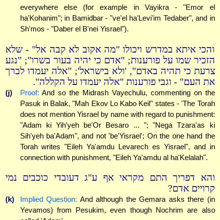
everywhere else (for example in Vayikra - "Emor el
ha'Kohanim"; in Bamidbar - "ve'el ha'Levi'im Tedaber", and in
Sh'mos - "Daber el B'nei Yisrael").
והכי איתא במדרש ויכולו "מה אקוב לא קבה אל" - שלא
הזכיר שמו על פורענות; "אדם כי יהיה בעור בשרו"; "נגע
צרעת כי תהיה באדם", 'ולא בישראל'; "אלה יעמדו לברך
את העם" - וגבי פורענות "אלה יעמדו על הקללה".
(j)
Proof:
And so the Midrash Vayechulu, commenting on the
Pasuk in Balak, "Mah Ekov Lo Kabo Keil" states - 'The Torah
does not mention Yisrael by name with regard to punishment:
"Adam ki Yih'yeh be'Or Besaro ... "; "Nega Tzara'as ki
Sih'yeh ba'Adam", and not 'be'Yisrael'; On the one hand the
Torah writes "Eileh Ya'amdu Levarech es Yisrael", and in
connection with punishment, "Eileh Ya'amdu al ha'Kelalah".
והא דפריך התם מקראי אף ע"ג דעובדי כוכבים נמי
קרויים אדם?
(k)
Implied Question:
And although the Gemara asks there (in
Yevamos) from Pesukim, even though Nochrim are also