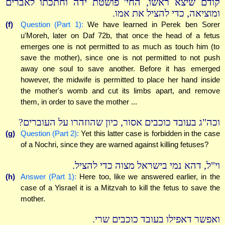
קודם שיצא ראשו, החי' פושטת ידה וחתכתו לאברים
ומוציאה, כדי להציל את אמו.
(f)
Question (Part 1):
We have learned in Perek ben Sorer
u'Moreh, later on Daf 72b, that once the head of a fetus
emerges one is not permitted to as much as touch him (to
save the mother), since one is not permitted to not push
away one soul to save another. Before it has emerged
however, the midwife is permitted to place her hand inside
the mother's womb and cut its limbs apart, and remove
them, in order to save the mother ...
וכה"ג בעובד כוכבים אסור, כיון שהוזהרו על העוברים?
(g)
Question (Part 2):
Yet this latter case is forbidden in the case
of a Nochri, since they are warned against killing fetuses?
וי"ל, דהא נמי בישראל מצוה כדי להציל.
(h)
Answer (Part 1):
Here too, like we answered earlier, in the
case of a Yisrael it is a Mitzvah to kill the fetus to save the
mother.
ואפשר דאפילו בעובד כוכבים שרי.