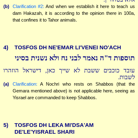
(b)
Clarification #2:
And when we establish it here to teach us
dam Hakazah, it is according to the opinion there in 100a,
that confines it to Tahor animals.
4)
TOSFOS DH NE'EMAR LI'VENEI NO'ACH
תוספות ד"ה נאמר לבני נח ולא נשנית בסיני
עובד כוכבים ששבת לא שייך כאן, דישראל הוזהרו
לשבות.
(a)
Clarification:
A Nochri who rests on Shabbos (that the
Gemara mentioned above) is not applicable here, seeing as
Yisrael are commanded to keep Shabbos.
5)
TOSFOS DH LEKA MI'DSA'AM
DE'LE'YISRAEL SHARI