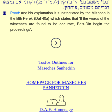
וכפי' משמע בפ' היו בודקין (לקמן ד' מ.) דקתני 'אם נמצאו
דבריהם מכוונים, פותחין'.
(j)
Proof:
And his explanation is substantiated by the Mishnah in
the fifth Perek (Daf 40a) which states that 'If the words of the
witnesses are found to be accurate, Beis-Din begin the
proceedings'.
Tosfos Outlines for
Maseches Sanhedrin
HOMEPAGE FOR MASECHES
SANHEDRIN
D.A.F. Homepage