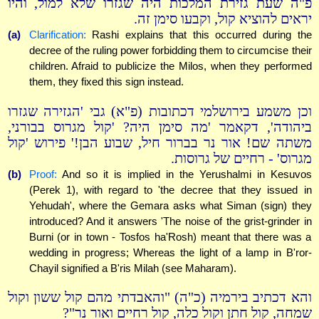
פ"ה שעת גזירת המלכות היה שגזרו שלא למול, והיו
יראים להוציא קול, וקבעו סימן זה.
(a)
Clarification:
Rashi explains that this occurred during the
decree of the ruling power forbidding them to circumcise their
children. Afraid to publicize the Milos, when they performed
them, they fixed this sign instead.
וכן משמע בירושלמי דכתובות (פ"א) גבי 'הגזירה שגזרו
ביהודה', דקאמר 'מה סימן היה? 'קול מגרוס בבורני,
משתה שם! אור נר בברור חיל, שבוע הבן!' פירוש 'קול
מגרוס' - רחיים של גרוסות.
(b)
Proof:
And so it is implied in the Yerushalmi in Kesuvos
(Perek 1), with regard to 'the decree that they issued in
Yehudah', where the Gemara asks what Siman (sign) they
introduced? And it answers 'The noise of the grist-grinder in
Burni (or in town - Tosfos ha'Rosh) meant that there was a
wedding in progress; Whereas the light of a lamp in B'ror-
Chayil signified a B'ris Milah (see Maharam).
והא דכתיב בירמיה (כ"ה) "והאבדתי מהם קול ששון וקול
שמחה, קול חתן וקול כלה, קול רחיים ואור נר"?