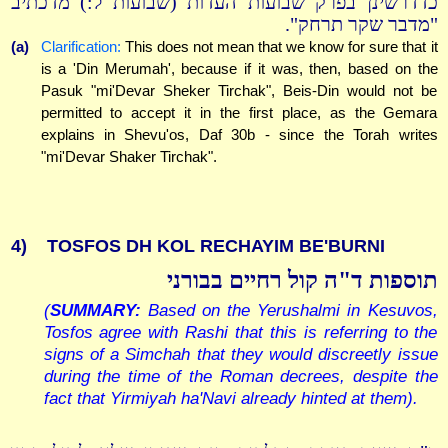
כדדרשינן בפרק שבועות העדות (שבועות ל:) מדכתיב
"מדבר שקר תרחק".
(a)
Clarification:
This does not mean that we know for sure that it
is a 'Din Merumah', because if it was, then, based on the
Pasuk "mi'Devar Sheker Tirchak", Beis-Din would not be
permitted to accept it in the first place, as the Gemara
explains in Shevu'os, Daf 30b - since the Torah writes
"mi'Devar Shaker Tirchak".
4)
TOSFOS DH KOL RECHAYIM BE'BURNI
תוספות ד"ה קול רחיים בבורני
(
SUMMARY:
Based on the Yerushalmi in Kesuvos,
Tosfos agree with Rashi that this is referring to the
signs of a Simchah that they would discreetly issue
during the time of the Roman decrees, despite the
fact that Yirmiyah ha'Navi already hinted at them).