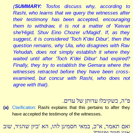
(
SUMMARY:
Tosfos discuss why, according to
Rashi, who learns that we query the witnesses after
their testimony has been accepted, encouraging
them to withdraw, it is not a matter of 'Keivan
she'Higid, Shuv Eino Chozer u'Magid'. If, as they
suggest, it is considered 'Toch K'dei Dibur', then the
question remains, why Ula, who disagrees with Rav
Yehudah, does not simply establish it where they
waited until after 'Toch K'dei Dibur' had expired?
Finally, they try to establish the Gemara where the
witnesses retracted before they have been cross-
examined, but concur with Rashi, who does not
agree with that).
פ"ה, כשקיבלו עדותן של עדים.
(a)
Clarification:
Rashi explains that this pertains to after they
have accepted the testimony of the witnesses.
ואם תאמר, א"כ, במאי חסמינן להו, הא 'כיון שהגיד, שוב
אינו חוזר ומגיד'?