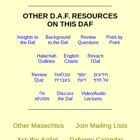
OTHER D.A.F. RESOURCES
ON THIS DAF
Insights to
Background
Review
Point by
the Daf
to the Daf
Questions
Point
Halachah
English
Revach
Outlines
Charts
l'Daf
Review
טבלאות
יוסף
חידונים
Quiz
בעברית
דעת
על הדף
גלי
Discuss
Video/Audio
מסכתא
the Daf
Lectures
Other Masechtos
Join Mailing Lists
Ask the Kollel
Dafyomi Calendar