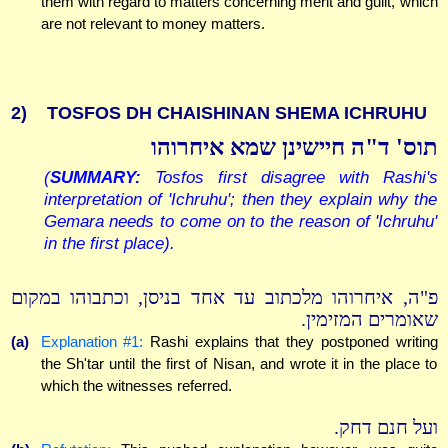
them with regard to matters concerning merit and guilt, which
are not relevant to money matters.
2)
TOSFOS DH CHAISHINAN SHEMA ICHRUHU
תוס' ד"ה חיישינן שמא איחרוהו
(
SUMMARY:
Tosfos first disagree with Rashi's
interpretation of 'Ichruhu'; then they explain why the
Gemara needs to come on to the reason of 'Ichruhu'
in the first place).
פ"ה, איחרוהו מלכתוב עד אחד בניסן, וכתבוהו במקום
שאומרים המזימין.
(a)
Explanation #1:
Rashi explains that they postponed writing
the Sh'tar until the first of Nisan, and wrote it in the place to
which the witnesses referred.
ועל חנם דחק.