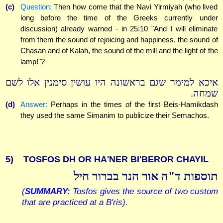
(c)
Question:
Then how come that the Navi Yirmiyah (who lived
long before the time of the Greeks currently under
discussion) already warned - in 25:10 "And I will eliminate
from them the sound of rejoicing and happiness, the sound of
Chasan and of Kalah, the sound of the mill and the light of the
lamp!"?
איכא למימר שגם בראשונה היו עושין סימנין אלו לשם
שמחה.
(d)
Answer:
Perhaps in the times of the first Beis-Hamikdash
they used the same Simanim to publicize their Semachos.
5)
TOSFOS DH OR HA'NER BI'BEROR CHAYIL
תוספות ד"ה אור הנר בברור חיל
(
SUMMARY:
Tosfos gives the source of two custom
that are practiced at a B'ris).