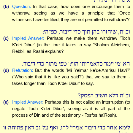
(b)
Question:
In that case; how does one encourage them to
withdraw, seeing as we have a principle that 'Once
witnesses have testified, they are not permitted to withdraw'?
וכ"ת, שיחזרו בהן תוך כדי דיבור, כפ"ה?
(c)
Implied Answer:
Perhaps we make them withdraw 'Toch
K'dei Dibur' (in the time it takes to say 'Shalom Aleichem,
Rebbi', as Rashi explains?
הא 'מי יימר כדאמריתו הוי?' טפי מתוך כדי דיבור.
(d)
Refutation:
But the words 'Mi Yeimar ke'de'Amrisu Havi?'
('Who said that it is like you said?') that we say to them -
takes longer than 'Toch K'dei Dibur' to say.
וכ"ת דלא חשיב הפסק?
(e)
Implied Answer:
Perhaps this is not called an interruption (to
negate 'Toch K'dei Dibur', seeing as it is all part of the
process of Din and of the testimony - Tosfos ha'Rosh).
לימא אחר כדי דיבור אמרי' להו, ואף על גב דאין פתיחה זו