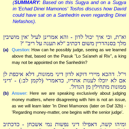
(
SUMMARY:
Based on this Sugya and on a Sugya
in 'Echad Dinei Mamonos' Tosfos discuss how David
could have sat on a Sanhedrin even regarding Dinei
Nefashos).
וא"ת, וכי איך יכול לדון - והא אמרינן לעיל 'אין מושיבין
מלך בסנהדרין משום דכתיב "לא תענה על ריב" '?
(a)
Question:
How can he possibly judge, seeing as we learned
above that, based on the Pasuk "Lo Sa'aneh al Riv", a king
may not be appointed on the Sanhedrin?
וי"ל. דהכא מיירי דוקא לדון דיני ממונות, דלא איכפת לן
אם לא יוכלו לענות אחריו, כדאמרי' (לקמן לב:) - 'דיני
ממונות מתחילין מן הגדול'.
(b)
Answer:
Here we are speaking exclusively about judging
money matters, where disagreeing with him is not an issue,
as we will learn later 'In Dinei Mamonos (later on Daf 32b) -
'Regarding money-matter, one begins with the senior judge'.
ומיהו קשה, דאפילו דיני נפשות נמי אשכחן - כדכתיב