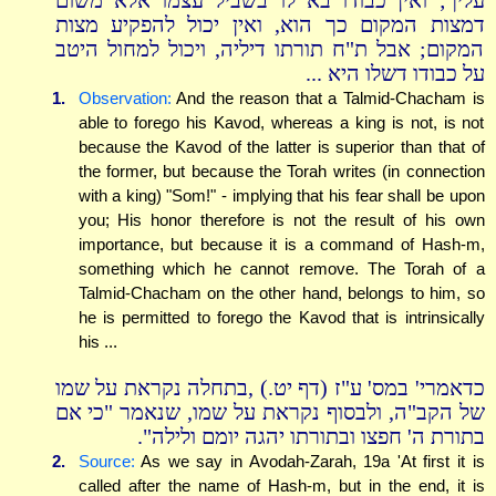
עליך; ואין כבודו בא לו בשביל עצמו אלא משום
דמצות המקום כך הוא, ואין יכול להפקיע מצות
המקום; אבל ת"ח תורתו דיליה, ויכול למחול היטב
על כבודו דשלו היא ...
1.
Observation:
And the reason that a Talmid-Chacham is
able to forego his Kavod, whereas a king is not, is not
because the Kavod of the latter is superior than that of
the former, but because the Torah writes (in connection
with a king) "Som!" - implying that his fear shall be upon
you; His honor therefore is not the result of his own
importance, but because it is a command of Hash-m,
something which he cannot remove. The Torah of a
Talmid-Chacham on the other hand, belongs to him, so
he is permitted to forego the Kavod that is intrinsically
his ...
כדאמרי' במס' ע"ז (דף יט.) ,בתחלה נקראת על שמו
של הקב"ה, ולבסוף נקראת על שמו, שנאמר "כי אם
בתורת ה' חפצו ובתורתו יהגה יומם ולילה".
2.
Source:
As we say in Avodah-Zarah, 19a 'At first it is
called after the name of Hash-m, but in the end, it is