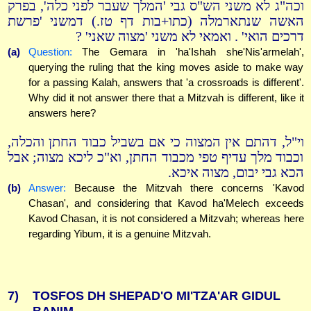
וכה"ג לא משני הש"ס גבי 'המלך שעבר לפני כלה', בפרק
האשה שנתארמלה (כתו+בות דף טז.) דמשני 'פרשת
דרכים הואי' . ואמאי לא משני 'מצוה שאני' ?
(a)
Question:
The Gemara in 'ha'Ishah she'Nis'armelah',
querying the ruling that the king moves aside to make way
for a passing Kalah, answers that 'a crossroads is different'.
Why did it not answer there that a Mitzvah is different, like it
answers here?
וי"ל, דהתם אין המצוה כי אם בשביל כבוד החתן והכלה,
וכבוד מלך עדיף טפי מכבוד החתן, וא"כ ליכא מצוה; אבל
הכא גבי יבום, מצוה איכא.
(b)
Answer:
Because the Mitzvah there concerns 'Kavod
Chasan', and considering that Kavod ha'Melech exceeds
Kavod Chasan, it is not considered a Mitzvah; whereas here
regarding Yibum, it is a genuine Mitzvah.
7)
TOSFOS DH SHEPAD'O MI'TZA'AR GIDUL
BANIM