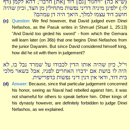
(ש"א כה) "ויחגור [גם] דוד [את] חרבו"; דהא לקמן (דף
לו:) ילפינן מיניה דדיני נפשות מתחילין מן הצד, וכיון שהיה
חושב דוד עצמו למלך, היאך היה דן עמהם?
(c)
Question:
We find however, that David judged even Dinei
Nefashos, as the Pasuk writes in Shmuel (Shuel 1, 25:13)
"And David too girded his sword" - from which the Gemara
will learn later (on 36b) that one begins Dinei Nefashos from
the junior Dayanim. But since David considered himself king,
how did he sit with them in judgement?
וי"ל, כיון שהיה אותו הדין לכבודו על שמרד נבל בו, לא
היה לו בושת אם ידברו האחרים לפניו, אבל בשאר מלכי
בית דוד, ודאי אין דנין דיני נפשות כדפרישית.
(d)
Answer:
Because, since that particular judgement concerned
his honor, seeing as Naval had rebelled against him, it was
not shameful for others to speak before him. Other kings of
his dynasty however, are definitely forbidden to judge Dinei
Nefashos, as we explained.