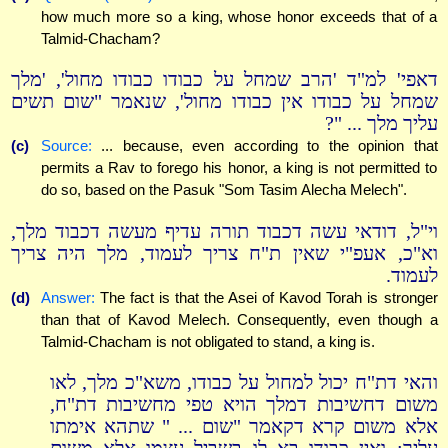
how much more so a king, whose honor exceeds that of a
Talmid-Chacham?
דאפי' למ"ד 'הרב שמחל על כבודו כבודו מחול', 'מלך
שמחל על כבודו אין כבודו מחול', שנאמר "שום תשים
עליך מלך ... "?
(c)
Source:
... because, even according to the opinion that
permits a Rav to forego his honor, a king is not permitted to
do so, based on the Pasuk "Som Tasim Alecha Melech".
וי"ל, דודאי עשה דכבוד תורה עדיף מעשה דכבוד מלך,
וא"כ, אעפ"י שאין ת"ח צריך לעמוד, מלך היה צריך
לעמוד.
(d)
Answer:
The fact is that the Asei of Kavod Torah is stronger
than that of Kavod Melech. Consequently, even though a
Talmid-Chacham is not obligated to stand, a king is.
והאי דת"ח יכול למחול על כבודו, משא"כ מלך, לאו
משום דחשיבות דמלך הויא טפי מחשיבות דת"ח,
אלא משום קרא דקאמר "שום ... " שתהא אימתו