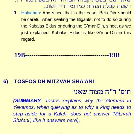
דשעת קבלת העדות כמו גמר דין חשוב.
1.
Halachah:
And since that is the case, Beis-Din should
be careful when seating the litigants, not to do so during
the Kabalas Eidus or during the G'mar-Din, since, as we
just explained, Kabalas Eidus is like G'mar-Din in this
regard.
19B----------------------------------------19B
6)
TOSFOS DH MITZVAH SHA'ANI
תוס' ד"ה מצוה שאני
(
SUMMARY:
Tosfos explains why the Gemara in
Yevamos, when querying as to why a king needs to
step aside for a Kalah, does not answer 'Mitzvah
Sha'ani', like it answers here).