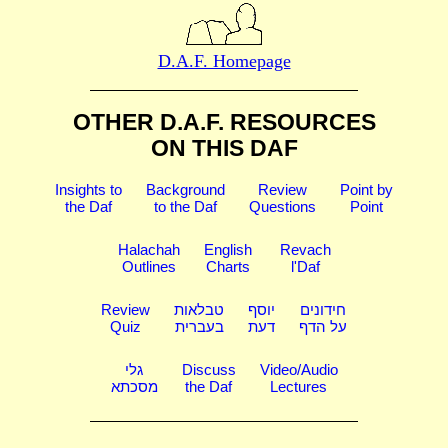
D.A.F. Homepage
OTHER D.A.F. RESOURCES
ON THIS DAF
Insights to
Background
Review
Point by
the Daf
to the Daf
Questions
Point
Halachah
English
Revach
Outlines
Charts
l'Daf
Review
טבלאות
יוסף
חידונים
Quiz
בעברית
דעת
על הדף
גלי
Discuss
Video/Audio
מסכתא
the Daf
Lectures