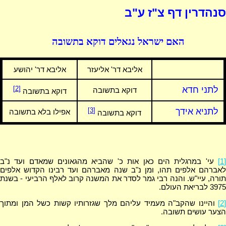
סנהדרין דף צ"ז ע"ב
האם ישראל נגאלים דוקא בתשובה
אליבא דר' אליעזר
אליבא דר' יהושע
לתני חדא
[2]
דוקא בתשובה
דוקא בתשובה
לתניא אידך
[3]
אפילו בלא בתשובה
דוקא בתשובה
[1]
עי' במרגלית הים כאן אות כ' שהביא מהגאונים שמאדם ועד נ"ב
לאברהם אלפים תהו, ומן נ"ב שנה מאברהם ועד רבינו הקדוש אלפים
תורה, עיי"ש. והנה רבי גמר לסדר את המשנה קרוב לאלף הרביעי - בשנת
3975 לבריאת העולם.
[2]
והיינו שהקב"ה מעמיד עליהם מלך שגזרותיו קשות כשל המן ומתוך
הצער עושים תשובה.