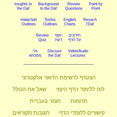
Insights to
Background
Review
Point by
the Daf
to the Daf
Questions
Point
Halachah
Tosfos
English
Revach
Outlines
Outlines
Charts
l'Daf
חידונים
יוסף
Review
על הדף
דעת
Quiz
Video/Audio
Discuss
גלי
Lectures
the Daf
מסכתא
הצטרף לרשימת הדואר אלקטרוני
לוח ללימוד הדף היומי
שאל את הכולל
תרומות
חומר בעברית
קישורים ללומדי הדף
תגובות מקוראים