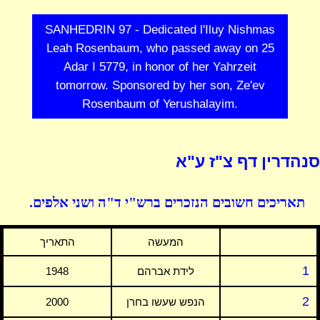
SANHEDRIN 97 - Dedicated l'Iluy Nishmas
Leah Rosenbaum, who passed away on 25
Adar I 5779, in honor of her Yahrzeit
tomorrow. Sponsored by her son, Ze'ev
Rosenbaum of Yerushalayim.
סנהדרין דף צ"ז ע"א
תאריכים חשובים הנזכרים ברש"י ד"ה ושני אלפים.
המעשה
התאריך
1
לידת אברהם
1948
2
הנפש שעשו בחרן
2000