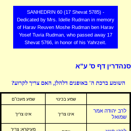
SANHEDRIN 60 (17 Shevat 5785) -
Dedicated by Mrs. Idelle Rudman in memory
of Harav Reuven Moshe Rudman ben Harav
Yosef Tuvia Rudman, who passed away 17
Shevat 5766, in honor of his Yahrzeit.
סנהדרין דף ס' ע"א
השומע ברכת ה' באופנים דלהלן, האם צריך לקרוע?
שמע בכינוי
שמע מעכו"ם
לרב יהודה אמר
אינו צריך
אינו צריך
שמואל
מעיקרא:
צריך