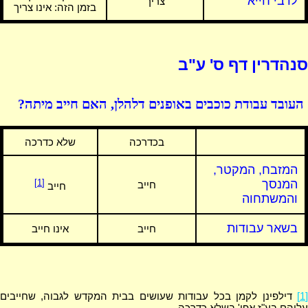
לרבי חייא
צריך
בזמן הזה: אינו צריך
סנהדרין דף ס' ע"ב
העובד עבודת כוכבים באופנים דלהלן, האם חייב מיתה?
בכדרכה
שלא כדרכה
המזבח, המקטר,
המנסך
[1]
חייב
חייב
והמשתחוה
בשאר עבודות
חייב
אינו חייב
[1]
דילפינן לקמן בכל עבודות שעושים בבית המקדש לגבוה, שחייבים
עליהם בע"ז אפי' בשלא כדרכה.