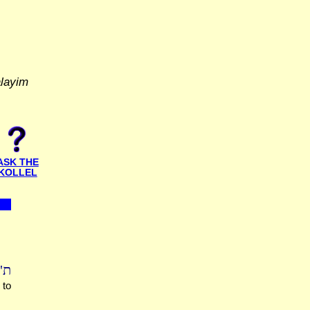
alayim
ASK THE
KOLLEL
ת"
 to