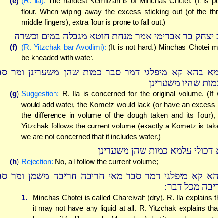
(e)
(R. Ila):
The hardest Kemitzah is of Minchas Chotei. (It is p
flour. When wiping away the excess sticking out (of the th
middle fingers), extra flour is prone to fall out.)
 יצחק בר אבדימי אמר מנחת חוטא מגבלה במים וכשרה
(f)
(R. Yitzchak bar Avodimi):
(It is not hard.) Minchas Chotei 
be kneaded with water.
מא בהא קא מיפלגי דמר סבר כמות שהן משערינן ומר סב
מות שהיו משערינן
(g)
Suggestion:
R. Ila is concerned for the original volume. (If
would add water, the Kometz would lack (or have an excess 
the difference in volume of the dough taken and its flour),
Yitzchak follows the current volume (exactly a Kometz is tak
we are not concerned that it includes water.)
 דכולי עלמא כמות שהן משערינן
(h)
Rejection:
No, all follow the current volume;
הא קא מיפלגי דמר סבר מאי חריבה חריבה משמן ומר סב
ריבה מכל דבר
1.
Minchas Chotei is called Chareivah (dry). R. Ila explains t
it may not have any liquid at all. R. Yitzchak explains that