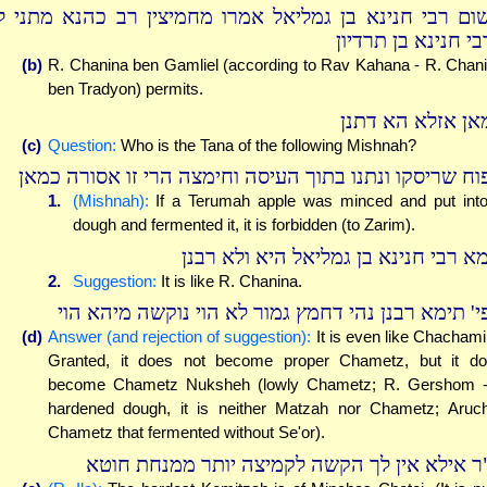
ום רבי חנינא בן גמליאל אמרו מחמיצין רב כהנא מתני ל
י חנינא בן תרדיון
(b)
R. Chanina ben Gamliel (according to Rav Kahana - R. Chan
ben Tradyon) permits.
אן אזלא הא דתנן
(c)
Question:
Who is the Tana of the following Mishnah?
וח שריסקו ונתנו בתוך העיסה וחימצה הרי זו אסורה כמאן
1.
(Mishnah):
If a Terumah apple was minced and put int
dough and fermented it, it is forbidden (to Zarim).
מא רבי חנינא בן גמליאל היא ולא רבנן
2.
Suggestion:
It is like R. Chanina.
י' תימא רבנן נהי דחמץ גמור לא הוי נוקשה מיהא הוי
(d)
Answer (and rejection of suggestion):
It is even like Chacham
Granted, it does not become proper Chametz, but it d
become Chametz Nuksheh (lowly Chametz; R. Gershom 
hardened dough, it is neither Matzah nor Chametz; Aruc
Chametz that fermented without Se'or).
ר אילא אין לך הקשה לקמיצה יותר ממנחת חוטא