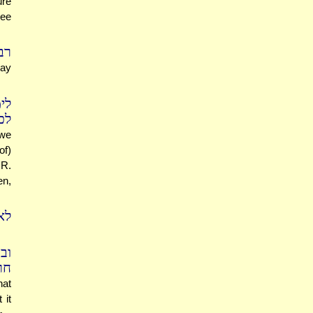
ure
ree
רב
may
לי
לכ
 we
of)
 R.
en,
לא
וב
ח:
hat
 it