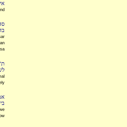
אי
and
סד
בד
sar
nan
isa
ת"
לש
mal
ely
אמ
בי
 we
now