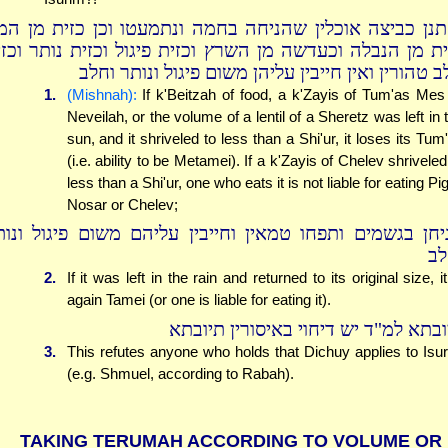
תנן כביצה אוכלין שהניחה בחמה ונתמעטו וכן כזית מן המ
ית מן הנבלה וכעדשה מן השרץ וכזית פיגול וכזית נותר וכזי
 טהורין ואין חייבין עליהן משום פיגול ונותר וחלב
1.
(Mishnah):
If k'Beitzah of food, a k'Zayis of Tum'as Mes
Neveilah, or the volume of a lentil of a Sheretz was left in 
sun, and it shriveled to less than a Shi'ur, it loses its Tum
(i.e. ability to be Metamei). If a k'Zayis of Chelev shriveled
less than a Shi'ur, one who eats it is not liable for eating Pig
Nosar or Chelev;
יחן בגשמים ותפחו טמאין וחייבין עליהם משום פיגול ונות
לב
2.
If it was left in the rain and returned to its original size, it
again Tamei (or one is liable for eating it).
ובתא למ"ד יש דיחוי באיסורין תיובתא
3.
This refutes anyone who holds that Dichuy applies to Isu
(e.g. Shmuel, according to Rabah).
TAKING TERUMAH ACCORDING TO VOLUME OR