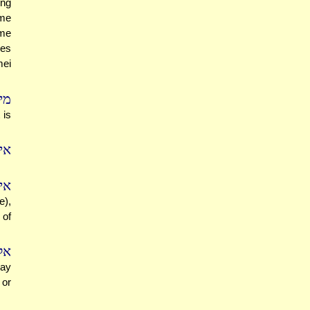
ing
ome
ome
mes
mei
מי
 is
אי 
אי
e),
 of
אל
say
 or