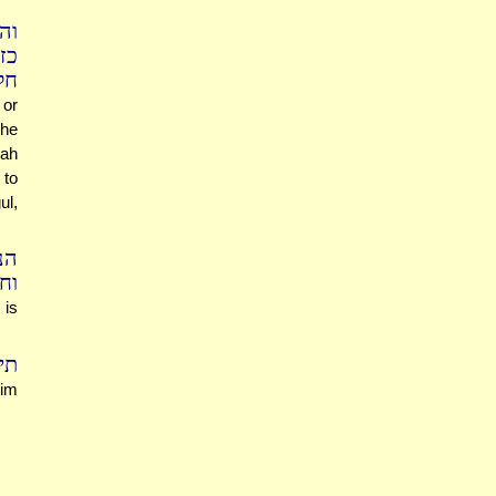
וה
כז
חלב
 or
the
'ah
 to
ul,
הנ
וח
 is
תי
rim