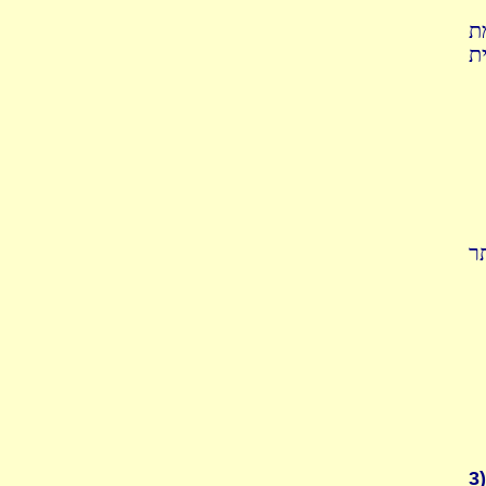
ת
ת
ר
3)