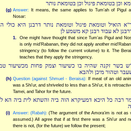
מא וכן בטומאת פיגול וכן בטומאת נותר
(g)
Answer:
It means, the same applies to Tum'ah of Pigul 
Nosar:
"א הואיל וטומאת פיגול וטומאת נותר דרבנן היא כולי הא
רבנן לא עבוד רבנן קא משמע לן
1.
One might have thought that since Tum'as Pigul and No
is only mid'Rabanan, they did not apply another mid'Raba
stringency (to follow the current volume) to it. The Bera
teaches that they apply the stringency.
ש בשר זקנה שהיה בו כשיעור וצמק פחות מכשיעור טמ
עבר וטהור מיכן ולהבא
(h)
Question (against Shmuel - Beraisa):
If meat of an old ani
was a Shi'ur, and shriveled to less than a Shi'ur, it is retroactiv
Tamei, and Tahor for the future.
ר רבה כל היכא דמעיקרא הוה ביה והשתא לית ביה הא לי
ה
(i)
Answer: (Rabah):
(The argument of the Amora'im is not as
assumed.) All agree that if at first there was a Shi'ur and 
there is not, (for the future) we follow the present;