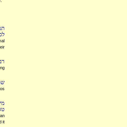
.
תנ
לכ
mal
eir
רב
ing
שמ
os
מי
טה
han
 it