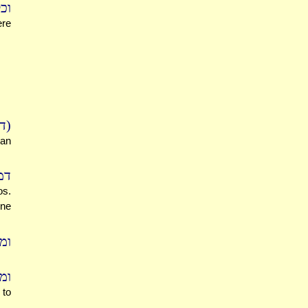
וכ
ere
דף 
han
דמ
os.
one
ומ
ומי
 to