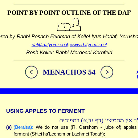
POINT BY POINT OUTLINE
OF THE DAF
ared by Rabbi Pesach Feldman
of Kollel Iyun Hadaf, Yerush
daf@dafyomi.co.il
,
www.dafyomi.co.il
Rosh Kollel: Rabbi Mordecai Kornfeld
MENACHOS 54
USING APPLES TO FERMENT
ר אין מחמיצין (דף נד,א) בתפוחים
(a)
(Beraisa):
We do not use (R. Gershom - juice of) apples
ferment (Shtei ha'Lechem or Lachmei Todah);