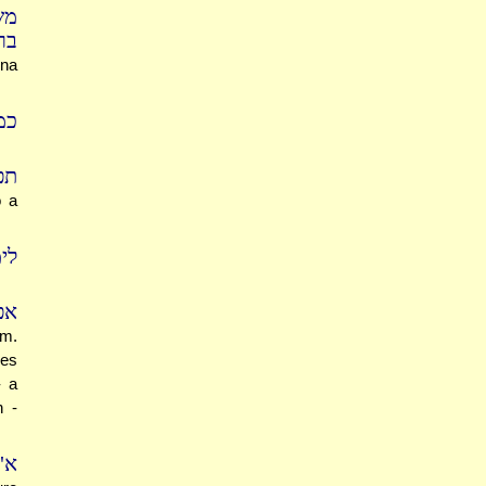
מש
ברב
ina
כמ
תפ
o a
לי
אפ
im.
oes
- a
h -
א"