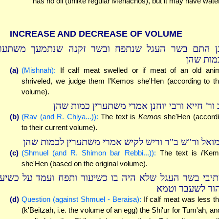
has no oil (unlike regular Menachos), but it may have water
INCREASE AND DECREASE OF VOLUME
ן התם בשר העגל שנתפח ובשר זקנה שנתמעך משתערי
מות שהן
(a)
(Mishnah):
If calf meat swelled or if meat of an old ani
shriveled, we judge them l'Kemos she'Hen (according to th
volume).
 ור' חייא ורבי יוחנן אמרי משתערין כמות שהן
(b)
(Rav (and R. Chiya...)):
The text is
Kemos
she'Hen (accord
to their current volume).
ואל ור"ש ב"ר וריש לקיש אמרי משתערין לכמות שהן
(c)
(Shmuel (and R. Shimon bar Rebbi...)):
The text is
l
'Kem
she'Hen (based on the original volume).
תיבי בשר העגל שלא היה בו כשיעור ותפח ועמד על כשיעו
ור לשעבר וטמא
(d)
Question (against Shmuel - Beraisa):
If calf meat was less t
(k'Beitzah, i.e. the volume of an egg) the Shi'ur for Tum'ah, and