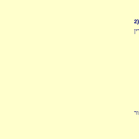
2)
ן
ר