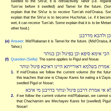
swelled to the Shi'ur, it is retroactively Tahor (i.e. regard
Tum'os before it swelled) and Tamei for the future. (S
explain that the Shi'ur is to receive Tum'ah mid'Oraisa. S
explain that the Shi'ur is to become Huchshar, i.e. if it beco
wet, it can receive Tum'ah. Some explain that it is to be Meta
other food.)
כן ולהבא מדרבנן
(e)
Answer:
Mid'Rabanan it is Tamei for the future. (Mid'Oraisa, it
Tahor.)
הכי אימא סיפא וכן בפיגול וכן בנותר
(f)
Question (Seifa):
The same applies to Pigul and Nosar.
 אמרת בשלמא דאורייתא היינו דאיכא פיגול ונותר
1.
If mid'Oraisa we follow the current volume (for the futur
this teaches that one is Chayav Kares for eating a k'Zayis
swelled Pigul or Nosar;
א אי אמרת דרבנן פיגול ונותר בדרבנן מי איכא
2.
if we follow the current volume mid'Rabanan, we cannot 
that Chachamim are Mechayev Kares for (swelled) Pigul
Nosar!