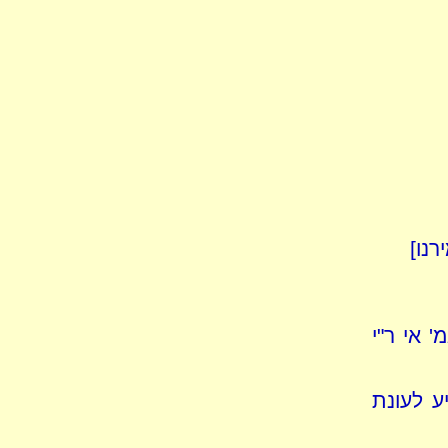
רנו]
' אי ר"י
ע לעונת