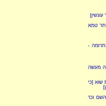
עונשין]
נותר טמא
תרומה -
שה מעשה
 שוא [כי
]
שם וכו'