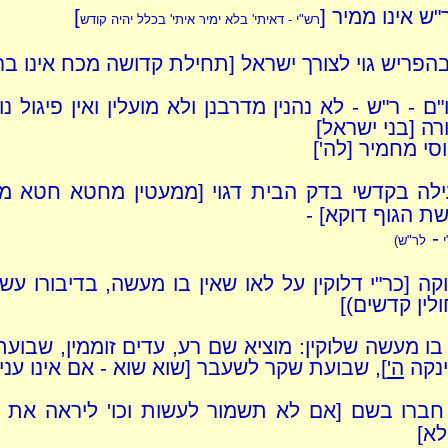
ר"ש אינו ממיר [
]
רש"י - דאיתי' בלא ימיר איתי' בכלל יהיה קודש
הפריש גוי לצורך ישראל [תחילת קדושה מכח אינו בר 
ם - ר"ש - לא נהנין מדרבנן ולא מועלין ואין פיגול 
ה [בני ישראל]
יוסי מחמיר [לה']
ילה בקדשי בדק הבית דגוי [ממעטין מחטא חטא מ
ת הגוף דוקא] -
-
י
לר"ש)
קה [כר"י דלוקין על לאו שאין בו מעשה, בדיבורו ע
לין קדשים)]
בו מעשה שלוקין: מוציא שם רע, עדים זוממין, שבועת
ינקה
ה'
], שבועת שקר לשעבר [שוא שוא - אם אינו ענין
ברו בשם [אם לא תשמור לעשות וכו' ליראה את ה
לא]