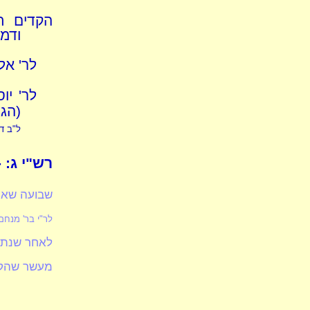
הקדים תר
ודמע
לר' אל
לר' יו
(הגם
ל"ב דר
רש"י ג: -
שבועה שאוכ
לר"י בר' מנח
לאחר שנתמ
מעשר שהקדי