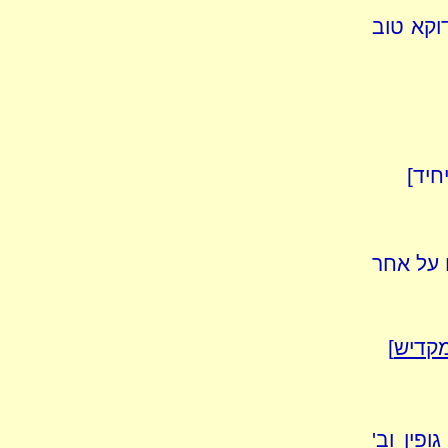
וקא טוב
חיד]
ו על אחר
קדיש
]
גופין וב'