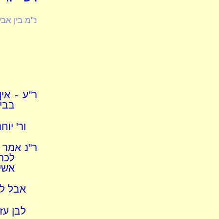
נ"מ בין אבי
ר"ע - אי
בבי
ור' יוח
ר"נ אמר 
לכהן
אשי 
אבל לא
לבן עז