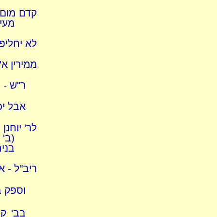
קדם מום 
מעיק
לא יחליפ
ממירין א'
ר"ש - ד
אבל יכ
לר' יוחנן
(ב' ג
בנית
ריב"ל - א
וספק ב
בב' קד