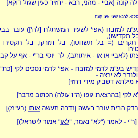
ילה קונה [אביי - מהני, רבא - יחזיר כעין שגזל דוקא]
נא לרבא שינוי אינו קונה
"מ למזבח (אפי' לשעיר המשתלח [לה']) עובר בבל
ל תקדישו),
תקריבו (= בל תשחטו), בל תזרקו, בל תקטירו כ
ירו
ו (לאביי או או - איתותב), לר' יוסי בר"י - אף על ק
דיש בע"מ לדמי למזבח - אפי' לדמי נסכים לקי [כת"ק
 ולנדר לא ירצה -
 מילתא דשביק מידי דחזי]
א לקי [בהרצאת גופו (ה"ז עולה) הכתוב מדבר]
בדק הבית עובר בעשה [נדבה תעשה
אותו
(בע"מ)]
[ר"י - לאמר ("לא" נאמר, "
לאו
" אמור לישראל)]