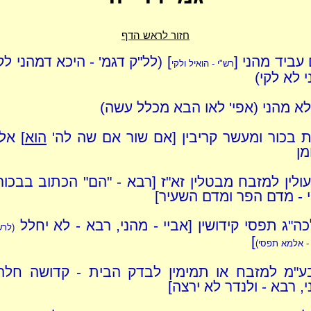
חזור לראש הדף
עביד מהני [
] (לל"ק דגמ' - היכא דמהני לקי
רש"י - הואיל ולקי
 לא לקי)
א מהני (אפי' לאו הבא מכלל עשה)
ת בכור ומעשר קריבין [אם שור אם שה לה'
הוא
] אל
מן
עולין למזבח מבטלין זא"ז [רבא - "הם" הכתוב בבכור
 - מדם הפר ומדם השעיר]
ה"ג תפסי קידושין [אביי - מהני, רבא - לא יחלל
(לרש
]
- אלמא תפסי)
"מ למזבח או תמימין לבדק הבית - קדושה חלה 
, רבא - ולנדר לא ירצה]