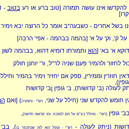
להקדשו אינו עושה תמורה [טוב ברע או רע
בטוב
- ד
רו]
נו בשל אחרים - כשבעה"ב אומר כל הרוצה יבא וימיר
 על ק', וק' על א' [בהמה בבהמה - אפי' הרבה]
וקא א' בא' [
הוא
ותמורתו דומיא דהוא, בבהמה לשון י
ול לחזור ולהמיר פעם שניה לר"ל, ור' יוחנן חולק
 דאין חוזרין וממירין, ספק אם יחזיר וימיר בהמיר וחילל
ופין),
ק לעולה (ב' קדושות), ב' גופין
ו
ב' קדושות
ין חומש להקדש שני (חילל על שני,
) [ואם
המ
רש"י - ותמורה
ב' גופין
,
(רש"י - מחלל בע"מ על תם למזבח, והוי קדושה חדשה)
ושות (ניתק לעולה -
), בב' 
רש"י - וטפל הוא לזה שנתכפר בו