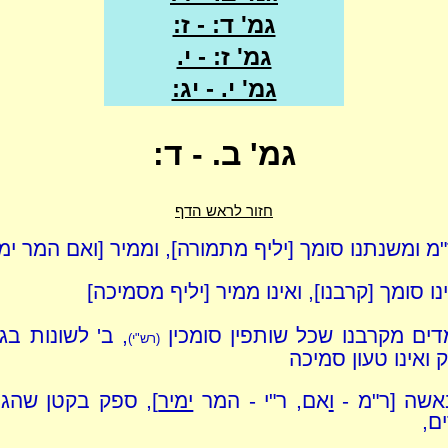
גמ' ד: - ז:
גמ' ז: - י.
גמ' י. - יג:
גמ' ב. - ד:
חזור לראש הדף
"מ ומשנתנו סומך [יליף מתמורה], וממיר [ואם המר ימי
נו סומך [קרבנו], ואינו ממיר [יליף מסמיכה]
דים מקרבנו שכל שותפין סומכין
, ב' לשונות בגמ
(רש"י)
 ואינו טעון סמיכה
אשה [ר"מ -
ו
אם, ר"י - המר
ימיר
], ספק בקטן שהגי
ם,