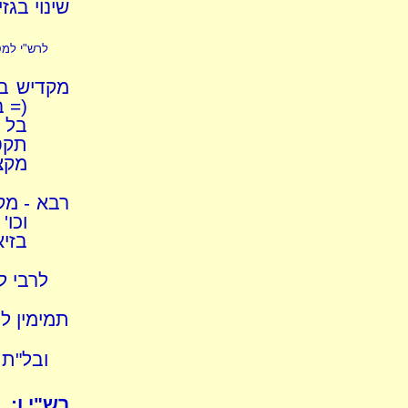
שינוי בגז
לרש"י למסק
מקדיש בע
(= ב
בל 
תקט
מקצת
רבא - מק
וכו'
בזיא
לרבי ל
תמימין ל
ובל"ת 
רש"י ו: