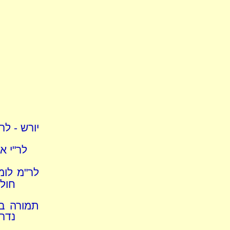
יורש - לר
לר"י אי
לר"מ לומ
חולק
תמורה ב
נדרי