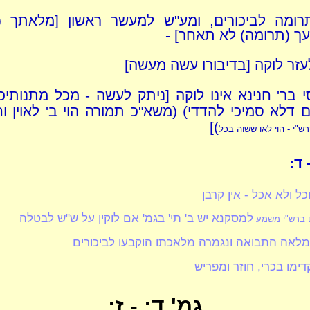
ומה לביכורים, ומע"ש למעשר ראשון [מלאתך (ב
ך (תרומה) לא תאחר] -
עזר לוקה [בדיבורו עשה מעשה]
סי בר' חנינא אינו לוקה [ניתק לעשה - מכל מתנותיכ
 דלא סמיכי להדדי) (משא"כ תמורה הוי ב' לאוין ו
)]
ש"י - הוי לאו ששוה בכל
 ד:
ל ולא אכל - אין קרבן
למסקנא יש ב' תי' בגמ' אם לוקין על ש"ש לבטלה
ם ברש"י משמע
לאה התבואה ונגמרה מלאכתו הוקבעו לביכורים
מו בכרי, חוזר ומפריש
גמ' ד: - ז: