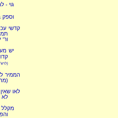
גוי - ל
וספק ב
קדשי עכו"
תמור
ור' 
יש מע
קדוש
(לרש"
הממיר לו
(מחו
לאו שאין 
לא 
מקלל ח
והפ