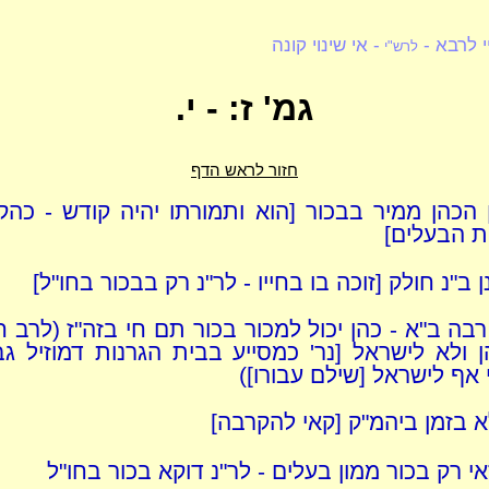
י לרבא -
- אי שינוי קונה
לרש"י
גמ' ז: - י.
חזור לראש הדף
ן הכהן ממיר בבכור [הוא ותמורתו יהיה קודש - כה
ת הבעלים]
נן ב"נ חולק [זוכה בו בחייו - לר"נ רק בבכור בחו"ל]
רבה ב"א - כהן יכול למכור בכור תם חי בזה"ז (לרב 
 ולא לישראל [נר' כמסייע בבית הגרנות דמוזיל גב
אף לישראל [שילם עבורו])
 בזמן ביהמ"ק [קאי להקרבה]
אי רק בכור ממון בעלים - לר"נ דוקא בכור בחו"ל