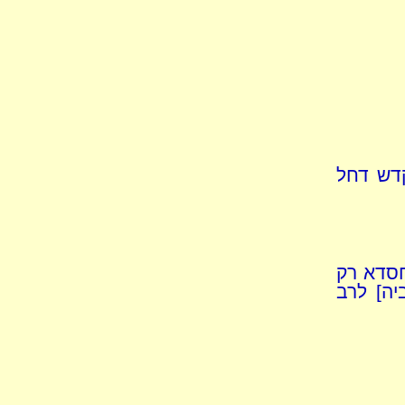
קדש דחל
חסדא רק
יה] לרב