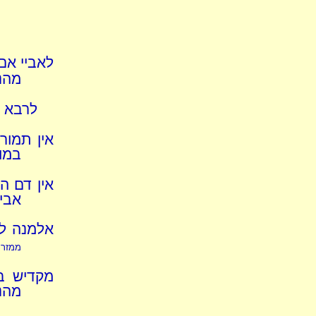
לאביי אם 
מהני
לרבא ל
אין תמור
במו
אין דם ה
אביי
אלמנה לכ
ממזר 
מקדיש בע
מהני