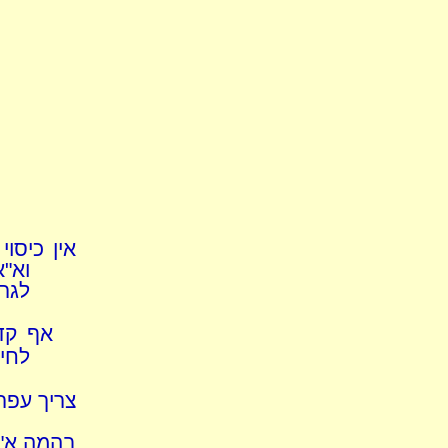
אין כיסו
וא"
לגרר
אף קדש
לחיה
צריך עפר
בהמה א"צ