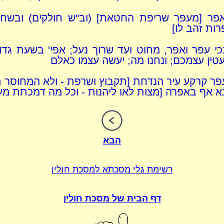
אפר [מעפר שריפת החטאת] (וב"ש חולקים) ובשחי
רות זהב לו]
י עפר ואפר, מחוט ועד שרוך נעל; אפי' בשעת גד
ין עצמכם; ונחנו מה; יעשה עצמו כאלם
פר קרקע עיר הנדחת [תקבוץ ושרפת - ולא המחוסר ת
 אף באפרה [מצות לאו ליהנות - וכל מה דמכתת מעל
הבא
רשימת גלי מסכתא
למסכת חולין
דף הבית של
מסכת חולין