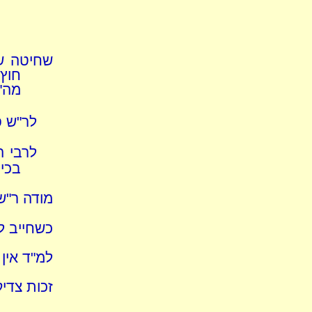
שחיטה שא
חוץ
מה"
לר"ש פ
לרבי ה
בכיס
מודה ר"ש
כשחייב 
למ"ד אין 
זכות צדי