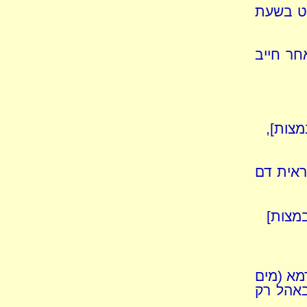
וט בשעת
חר חייב
מצות],
ראית דם
במצות]
מא (מים
באהל רק