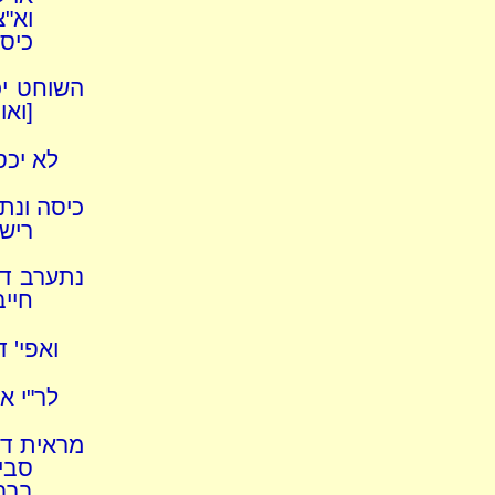
וא"
כיסו
השוחט יכ
[ואו
לא יכס
כיסה ונת
רישו
נתערב דם
חייב
ואפי' 
לר"י א
מראית דם
סבי
ברבי