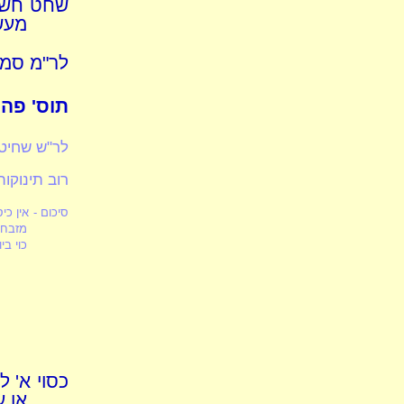
שחט חש"ו 
מעשי
לר"מ סמו
תוס' פה: 
לר"ש שחיט
רוב תינוקו
סיכום - אין כ
מזבח,
כוי בי
כסוי א' ל
או ע