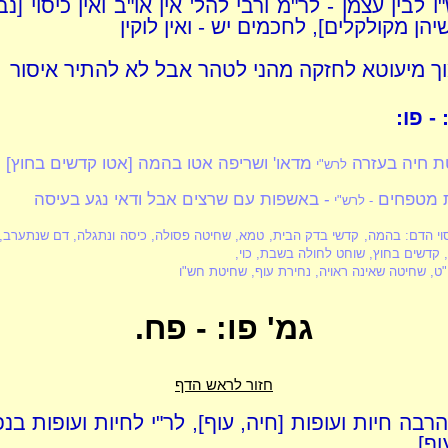
לבין עצמן - לר"מ ורבי להל' אין או"ב ואין כיסוי [נ
הן מקולקלים], לחכמים יש - ואין לוקין
ך מיעוטא לחזקה מהני לטהר אבל לא להתיר איסור
- פו:
ת חיה בעזרה
מדאו' ושריפה אטו בהמה [אטו קדשים בחוץ]
לרש"י
ת מטפחים
- באשפות עם שרצים אבל ודאי נגע בעיסה
- לרש"י
יסוי הדם: בהמה, קדשי בדק הבית, טמא, שחיטה פסולה, כיסה ונתגלה, דם שנתערב, 
 קדשים בחוץ, שוחט לחולה בשבת, כוי,
ו"ט, שחיטה שאינה ראויה, נחירת עוף, שחיטת חש"ו
גמ' פו: - פח.
חזור לראש הדף
הרבה חיות ועופות [חיה, עוף], לר"י לחיות ועופות בנ
וף]