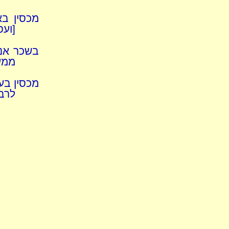
מכסין ב
[ועפ
בשכר אנכ
ממעט
מכסין בע
לרבא