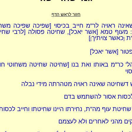
חזור לראש הדף
ינה ראויה לר"מ חייב בכיסוי [שפיכה שפיכה משחו
: מעוף טמא [אשר יאכל], שחיטה פסולה [לרבי שחי
ת
כאשר צויתיך
]
]
[
טור [אשר יאכל]
ל' כר"מ באותו ואת בנו [שחיטה שחיטה משחוטי חוץ
וי
 דשחיטה שאינה ראויה מטהרתה מידי נבלה
לכסות אסור להשתמש בדם
שחיטת עוף מה"ת, נחירתו היינו שחיטתו וחייב לכסות
קים מהני לאחרים ולא לעצמם