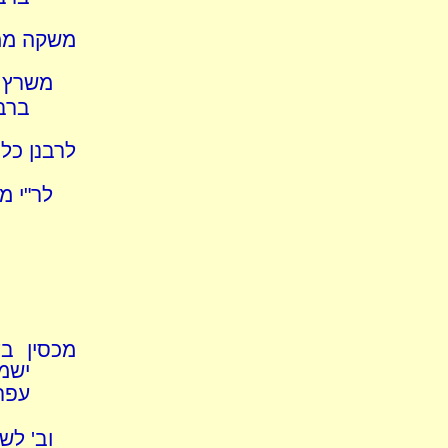
משקה ממת
משרץ ו
ברב
לרבנן כל 
לר"י מ
מכסין ב
ישמ
עפר
וב' לש