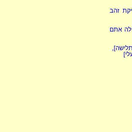
קת זהב
ולה אתם
לישה],
י]