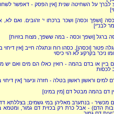
צ לברך על השחיטה שנית [אין הפסק - דאפשר לשח
י]
סה [ושפך וכסה] ושכר ברכתו י' זהובים. ואם לא, א
מר לבנ"י]
ה ברגל [ושפך וכסה - במה ששפך, מצות בזויות]
גלה פטור [וכסה
ו
], כסהו רוח ונתגלה חייב [אין דיחוי ב
מו ניכר בקרקע לא הוי כיסוי
 ביין או בדם בהמה - רואין כאלו הם מים ואם יש מ
 לכסות
דם למים וראשון ראשון בטלה - חזרה וניעור [אין דיחוי 
ין דם בהמה מבטל דם [מין במינו]
 מכשיר - בנתערב מאליהן במי גשמים; בצללתא דד
בות הדם) - אבל כרת רק בכזית דם גמור, ומטמא 
עית דם גמור