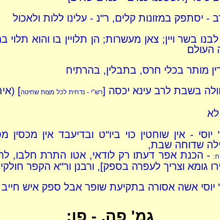
 - יסתפק במזונות קלים, ר"נ - עלינו ללות ולאכול
בנו בשר ויין; צאן מעשרות; הן תלויין בו והוא תלוי 
 העולם
ין מותר בכלי חרס, בתבלין, בהרתיח
לה בשבת לרב עינא יכסה [
] (אי
רש"י - נדחית לכל מצות שחיטה
לא
יוסי - אין שוחטין כוי ביו"ט ובדיעבד אין מכסין מ
לה שדוחה שבת,
- הכנת אפר דעתו רק לודאי, אטו התרת חלבו, להו
ח:
ו גומא וצריך לעפרה בספק], ורבנן ור"א הקפר חולקי
' יוסי אשה אסורה בתקיעת שופר אבל ספק איש חייב
גמ' פה. - פו: