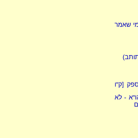
במי שאמר
תותב)
ספק [ק"ו
"א - לא
ם