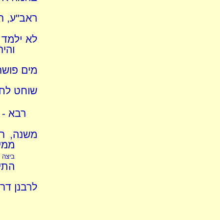
ראב"ע, רב
לא ילמד ל
והיה
מים פושר
שוחט לחו
רבא - 
משנה, ר' 
ממי
ביצה 
התיר
לרבנן דר