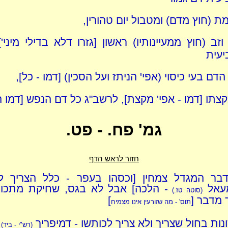
 (חוץ מדם) ומטבול יום טהורין,
זב (חוץ ממעיינותיו) ראשון [גזרו דלא בדילי מיני'
יעית
הדם בעי כיסוי (אפי' הניתז ועל הסכין) [דמו - כל],
קצתו [דמו - אפי' מקצת], לרשב"ג כל דם הנפש [דמו ה
גמ' פח. - פט.
חזור לראש הדף
דבר המגדל צמחין [וכסהו בעפר - כלל הצריך לפ
עאל
- הלכה] אבל לא בגס, שחיקת מתכות
(סוטה טז.)
 מדבר [
]
תוס' - מה שזורעין אינו מצמיח
ונות בחול שצריך ולא צריך לכותשו - דמיפריך
(רש"י - ביד)