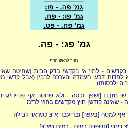
גמ' פה. - פו:
גמ' פו: - פח.
גמ' פח. - פט.
גמ' פג: - פה.
חזור לראש הדף
י בקדשים - לתי' א' בקדשי בדק הבית [שחיטה שאינ
א לפדות דבעי העמדה והערכה לרבי] (אבל קדשי מז
יה ולכסותו);
י מזבח [ושפך וכסה - ולא שחסר אף פדייה/גריר
 - שאינה קודש] חוץ מקדשים בחוץ לר"מ
 אף למטה [בעפר] ובדיעבד א"צ כשראוי לבילה
 כיסוי [תשפכנו כמים - כמים שא"צ]