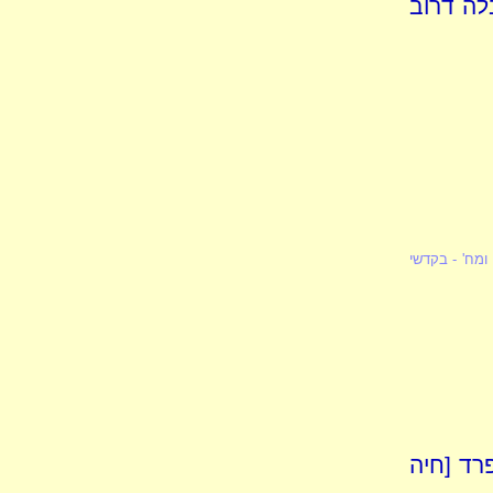
בלה דרוב
ומח' - בקדשי
פרד [חיה