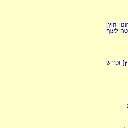
טי חוץ]
טה לעוף
] וכר"ש