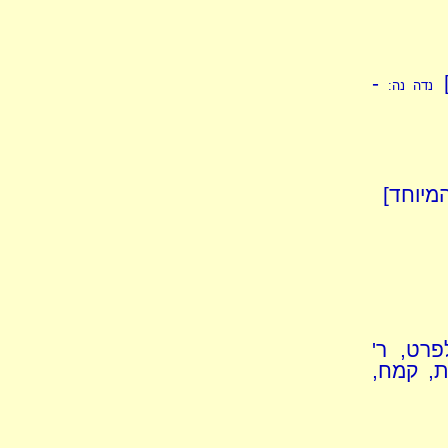
]
-
נדה נה:
מיוחד]
רט, ר'
, קמח,