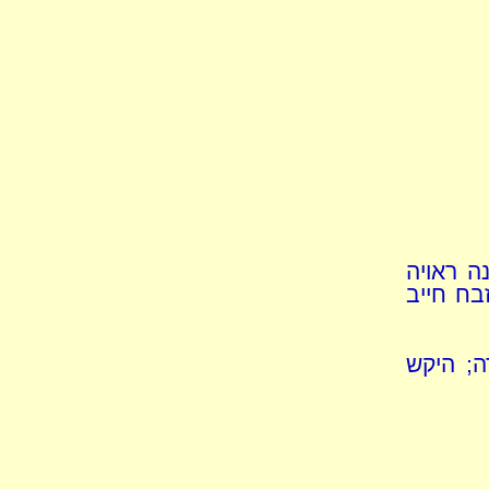
ה ראויה
בח חייב
ה; היקש