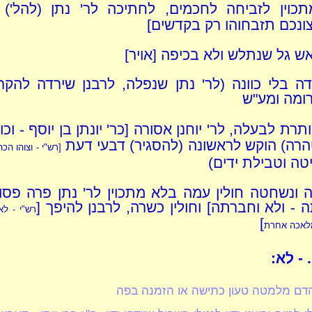
תכוין לזביחה לחכמים, לחתיכה לר' נתן (להל')
ונכם תזבחוהו רק בקדשים]
ש גל שנתלש ולא בכיפה [אויר]
ה בלי כוונה (לר' נתן שנפלה, לרבנן שירדה להקר
ומה ומע"ש
תרת לבעלה, לר' יוחנן אסורה [כר' יונתן בן יוסף - וכ
הרה) הוקש לראשונה (להסגיר) דבעי דעת
[
רש"י - וצוהו הכה
ה וטבילת ידים)
ונשחטה חולין עמה בלא מתכוין לר' נתן פרה פסו
 - ולא וחברתה] וחולין כשרה, לרבנן להיפך [
רש"י - ל
]
מלאכה אחרת
 - לא:
הדם מלמטה טעון כתישה או הזמנה בפה