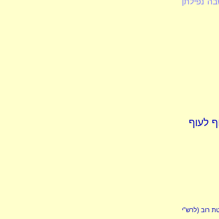
שבה נפילתן
ף לעוף
טת רוב
(
לרש"י