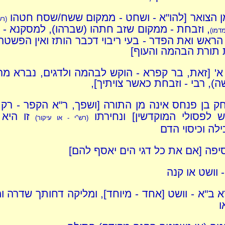
 הצואר [להו"א - ושחט - ממקום ששח/שסח חטהו
(רש
, וזבחת - ממקום שזב חתהו (שברהו), למסקנא - 
מדמו)
ראש ואת הפדר - בעי ריבוי דכבר הותז ואין הפשטה,
 תורת הבהמה והעוף]
 א' [זאת, בר קפרא - הוקש לבהמה ולדגים, נברא מר
ה), רבי - וזבחת כאשר צויתיך],
חק בן פנחס אינה מן התורה [ושפך, ר"א הקפר - רק צ
ש לפסולי המוקדשין] ונחירתו
זו היא
(רש"י - או עיקור)
לה וכיסוי הדם
יפה [אם את כל דגי הים יאסף להם]
- וושט או קנה
 ב"א - וושט [אחד - מיוחד], ומליקה דחותך שדרה ו
ו