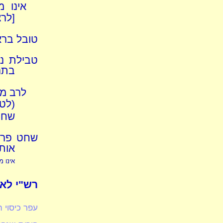
אינו מ
[לרצ
טובל ברא
טבילת נד
בתר
לרב מו
(לט
שחיט
שחט פרה 
אותה
אינו 
רש"י לא.
עפר כיסוי 