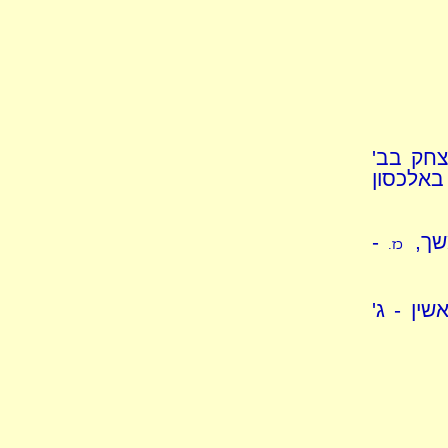
צחק בב'
באלכסון
שך,
-
כז.
שין - ג'