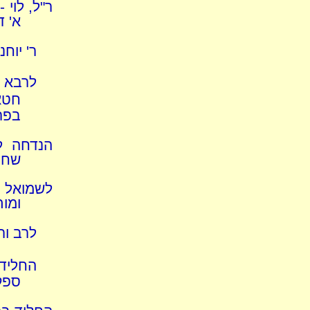
ר"ל, לוי 
א' 
ר' יוח
לרבא 
חטא
בפר
הנדחה ל
שחיט
לשמואל ו
ומות
לרב ור
החליד 
ספק