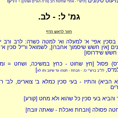
יעוט סימנים
- תיקו
(לרש"י - אחרי שחיטת רוב
(
וה"ה הגרים ושהה
)
)
גמ' ל: - לב.
חזור לראש הדף
ן בסכין אפי' א' למעלה וא' למטה כשרה: לרב ורב י
ים [אין חשש שיסמוך אחברו], לשמואל ור"ל סכין א' 
 חשש שידרוסו]
רס) פסול [חץ שחוט - כחץ במשיכה, ושחט = ומ
מ"ס,
]
לל"ב ברש"י כז. - וזבחת - חטהו עד שיזוב ותו לא
א הביא) והתיז - בעי סכין כמלא ב' צוארים, לב' רא
ים
 והביא בעי סכין כל שהוא ולא מחט [קורע]
טה פסולה [וזבחת ואכלת - שאתה זובח]