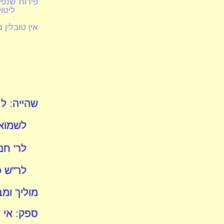
פירות שנפלו
ליטול
אין טובלין
שהייה: ל
לשמואל
לר' חנ
לר"ש כ
מוליך ומ
ספק: אי 