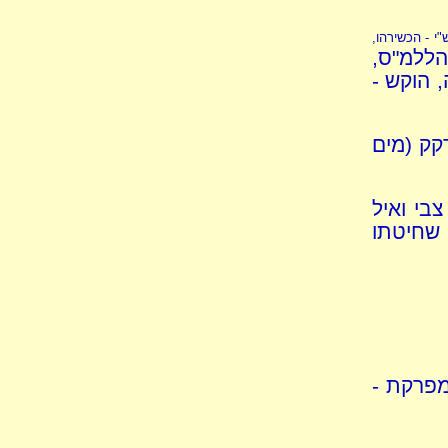
"י - הכשירהו,
הללמ"ס,
 הוקש -
קק (מים
בי ואיל
 שחיטתו
מפרקת -