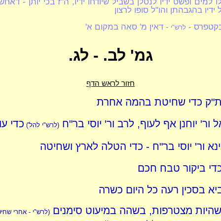
 למים ופשט ידיו לנטלן בשביל שיודחו ידיו, ה"ז בכי יותן - דאח
 ידיו בהגבהתן והו"ל סופו לרצון
 בקטפרס -
- דאין מ' סאה במקום א'
לרש"י
גמ' לב. - לג.
חזור לראש הדף
ת"ק כדי שחיטת בהמה אחרת
 ור' יוחנן אף לעוף, לרב ור' יוסי בר"ח
כדי עו
(לרש"י להל')
ינא ור' יוסי בר"ח - כדי הטלה לארץ ושחיטה
די ביקור טבח חכם
ביא בסכין רעה כל היום כשרה
שהיות מצטרפות, בשהה במיעוט סימנים
(לרש"י - אחרי שחי