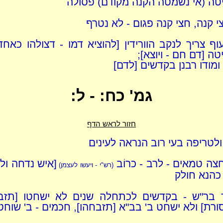
ה (אי נשמטה הקנה מקודם) פסולה
 קנה, חצי קנה פגום - לא נטרף
עוף צריך לנקב הוורידין [להוציא דמו - דצולהו כאח
ה [דם חם - ויוצא];
 ומודו רבנן בקדשים [לדם]
גמ' כח: - ל:
חזור לראש הדף
לטריפה בעי רוב הנראה לעינים
ה טמאים - לרב - כרוֹב
[איש נדחה ולא
(רש"י - ויעשו לעצמן)
כהנא חולק
ר בר"ש - בקדשים לכתחלה שנים לא ישחטו [תזב
רת] ולא ישחט ב' בב"א [תזבחהו], חכמים - ב' שוחט