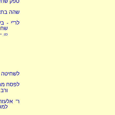
ספק שחיט
שהה בחצי
לר"י - ב
שחיט
-
כט.
לשחיטה ו
לפסח מחצ
ורב 
ר' אלעז
למסו