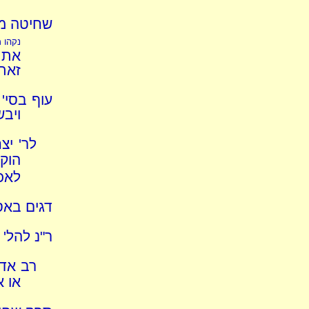
שחיטה מן
נקהו 
את ה
זאת
עוף בסי'
ויבש
לר' יצ
הוק
לאכי
דגים באס
ר"נ להל' 
רב אדא
או א