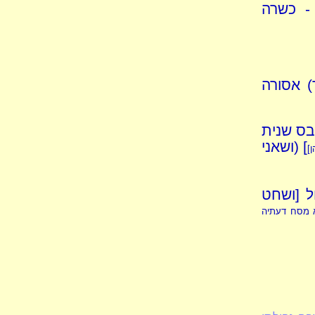
 - כשרה
) אסורה
ובס שנית
] (ושאני
ן
]
ל [ושחט
א מסח דעתיה