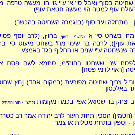
- שחיטה בסוף (אבל סי' א' ע"י גוי הוי מעשה טרפה, מ
דעולת עוף למטה הוי מעשה חטאת עוף)
נן - מתחלה ועד סוף (בנגמרה השחיטה בהכשר)
מח' בשחט סי' א'
בחוץ, (לרב יוסף פסו
(לרש"י - דעוף)
ת עוף]), לרבה בר שימי מח' בשחט מיעוט סי' בחו
ה שנשחטה ע"י שנים או החליף בגד באמצע
פסח שני ששחטו בחוה"מ, סתמא לשם פסח א
ה [ראוי לדמי פסח]
ר"ל צריך שחיטה מפורעת (במקום אחד) [חץ שחוט
ר באלכסון
ב יצחק בר שמואל אפי' בכמה מקומות
(לרש"י - חזר והתחיל 
(הטמין) הסכין תחת העור לרב יהודה אמר רב כשרה,
 - וספק בתחת מטלית או צמר