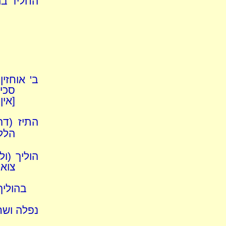
החליד במ
ב' אוחזי
סכינ
[אין
התיז (ד
הלל
הוליך (ול
צואר
בהוליך
נפלה ושח