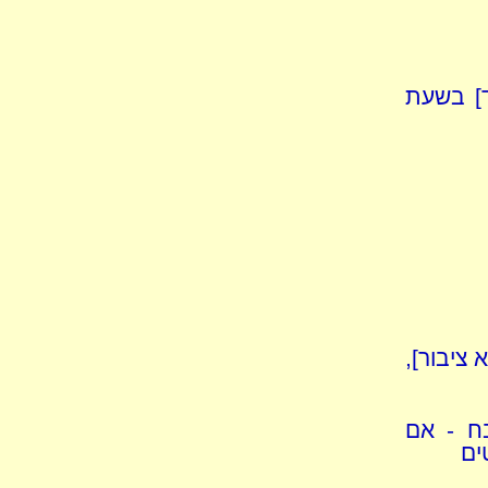
ד] בשעת
 ציבור],
ח - אם
ים