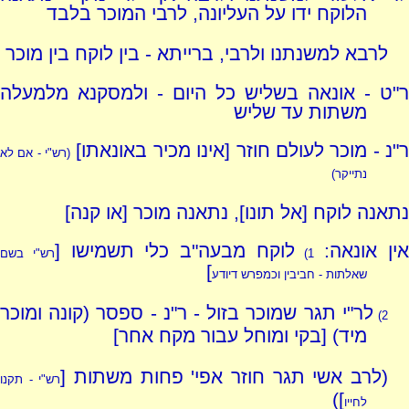
הלוקח ידו על העליונה, לרבי המוכר בלבד
לרבא למשנתנו ולרבי, ברייתא - בין לוקח בין מוכר
ר"ט - אונאה בשליש כל היום - ולמסקנא מלמעלה
משתות עד שליש
"נ - מוכר לעולם חוזר [אינו מכיר באונאתו]
(רש"י - אם לא
נתייקר)
נתאנה לוקח [אל תונו], נתאנה מוכר [או קנה]
אין אונאה:
לוקח מבעה"ב כלי תשמישו [
1)
רש"י בשם
]
שאלתות - חביבין וכמפרש דיודע
לר"י תגר שמוכר בזול - ר"נ - ספסר (קונה ומוכר
2)
מיד) [בקי ומוחל עבור מקח אחר]
(לרב אשי תגר חוזר אפי' פחות משתות [
רש"י - תקנו
])
לחייו