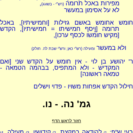
מפירות באכל תרומה
,
(רש"י - בשוגג)
לא על אסימון במעשר
חומש אחומש באשם גזילות [וחמישיתיו], באכל
תרומה [
ו
יסף חמישיתו = חמישיתיו], הקדש
[מקיש חומשו לכסף ערכו],
ולא במעשר
ומעילה (רש''י כאן; ורש''י שבת לה. חולק)
ר' יהושע בן לוי - אין חומש על הקדש שני [ואם
המקדיש - ולא המתפיס, בבהמה הטמאה -
טמאה ראשונה]
חילול הקדש אפחות משויו - פדוי וישלים
גמ' נה. - נו.
חזור לראש הדף
עי ש"פ:
להודאה במקצת,
קידושין,
מעילה,
4)
3)
2)
1)