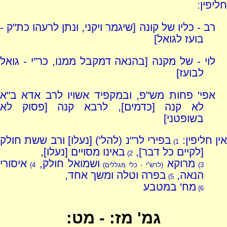
חליפין:
רב - כליו של קונה [שיגמר ויקני, ונתן לרעהו כת"ק -
בועז לגואל]
לוי - של מקנה [בהנאה דמקבל ממנו, כר"י - גואל
לבועז]
אפי' פחות מש"פ, ובמקפיד אשויו לרב אדא ב"א
לא קנה [כדמים], לרבא קנה [פסוק לא
בשופטני]
ין חליפין:
בפירי לר"נ (להל') [נעלו] ורב ששת חולק
1)
[לקיים כל דבר],
באינו מסויים [נעלו],
2)
מרוקא
ושמואל חולק,
איסורי
3)
(לרש"י - כלי מגללים)
4)
הנאה,
בפרה וטלה ומשך אחד,
5)
מח' במטבע
6)
גמ' מז: - מט: