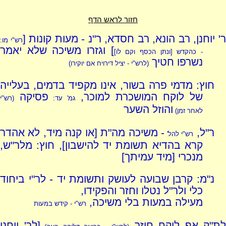
חזור לראש הדף
' יוחנן, רב הונא, רב חסדא, ר"נ - מעות קונות [
רש"י מו:
] וגזרו משיכה שלא יאמר
- כהקדש
[
ונתן הכסף וקם לו
]
נשרפו חטיך
(לרש"י - יציל דירויח אם יוקירו)
חוץ: מדמי פרה בשור, אינו מקפיד בדמים, בעלייה
של לוקח המושכרת למוכר,
פסיקה
גמ' עד:
(רש"י
והוזל השער
לאחר זמן)
ר"ל,
- משיכה מה"ת [או קנה מיד, לא אהדר
רש"י להל'
קרא בהדיא תשומת יד להישבון], חוץ: מלר"ש,
מנכרי [מיד עמיתך]
נ"מ: קרבן שבועה לעושק ותשומת יד - לר"י ביחוד
כלי ולר"ל נטלו וחזר והפקידו,
מעילה במעות בלי משיכה,
רש"י - קידש במעות
לת"ק אף לוקח חוזר
[לר' יוחנן