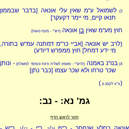
לשמואל ע"מ שאין עלי אונאה [בדבר שבממון
3)
תנאו קיים, מי יימר דקעקר]
חוץ מע"מ שאין
בו
אונאה
(רש"י - מקח טעות)
(לרב יש אונאה [אביי כר"מ דמתנה עמ"ש בתורה,
מי ידע דמחל] חוץ ממפרש דיודע)
בנו"נ באמנה
- ונותן
4)
(לרש"י - מאמין לשליח ורווח והפסד למשלח)
שכר טרחו ולא שכר עצמו [כבר נתן]
)
(
ע"ע לקמן נו.
גמ' נא: - נב:
חזור לראש הדף
ונאה בסלע שנחסר - ר"מ
/
, ר"י -
/
, ר"ש -
1
12
1
24