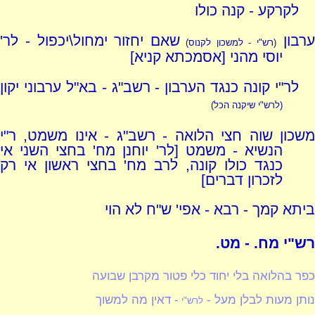
לקרקע - קנה כולו
רבון
שאם יחזור ימחול\יכפול - לר'
(רש"י - למשכון לקנוס)
יוסי מהני [אסמכתא קניא]
לר"י קונה כנגד הערבון - רשב"ג - בא"ל ערבוני יקון
(לרש"י שיקנה הכל)
משכון שוה חצי הלואה - רשב"ג - אינו משמט, ר"י
הנשיא - משמט [לר' יוחנן מח' בחצי השני אי
כנגד כולו קונה, לרב מח' בחצי ראשון אי רק
לזכרון דברים]
ביתא קמך - רבא - אפי' ש"ח לא הוי
רש"י מח. - מט.
כפר בהלואה בלי יחוד כלי פטור מקרבן שבועה
נותן מעות לבלן מעל -
- דאין מה למשוך
לרש"י