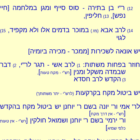
ר"י בן בתירה - סוס סייף ומגן במלחמה [חיי
12)
נפש],
חליפין,
13)
לרב אבא
במוכר בדמים אלו ולא מקפיד,
14)
(מז.)
15)
לגוי
יש אונאה לשכירות [ממכר - מכירה ביומיה]
וזר בפחות משתות:
לרב אשי - תגר לר"י,
דבר
2)
1)
שבמדה משקל ומנין [
]
רש"י - מקח טעות
,
הקדש לרב חסדא
3)
יש ביטול מקח בקרקעות
(לרש"י - יתר משתותך)
לר' אמי ור' יונה בשם ר' יוחנן יש ביטול מקח בהקדש
]
[
רש"י - אין דרך מקח
ור' ירמי' בשם ר' יוחנן ושמואל חולקין [
רש"י - אין טעות
]
כלפי שמיא