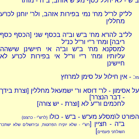
ב"ש - לא יחלל כסף מע"ש אזהב, ב"ה - מותר
לל"ק לר"ל מח' נמי בפירות אזהב, ולר' יוחנן לכו"ע
מחללין
לל"ב להו"א מח' ב"ש וב"ה בכסף שני [הכסף כסף
ריבה] ומח' ר''י ור"ל כנ"ל
למסקנא מח' ב"ש וב"ה אי חיישינן שישהה
עליותיו ומח' ר"י ור"ל אי בפירות לכו"ע לא
חיישינן
: - אין חילול על סימן למרחץ
מז
על אסימון - לר' דוסא ור' ישמעאל מחללין [וצרת בידך
- דבר הנצרר]
לחכמים ור"ע לא [וצרת - יש צורה]
הפורט ל\מסלע מע"ש - ב"ש - כולו
(לרש"י - כרצונו)
ב"ה - חציין [
רש"י - שלא יוקירו הפרוטות, ובירושלים שלא ישתכר
]
השולחני פעמיים