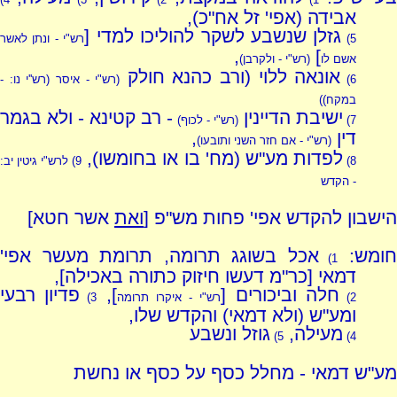
אבידה (אפי' זל אח"כ),
גזלן שנשבע לשקר להוליכו למדי [
5)
רש"י - ונתן לאשר
,
]
אשם לו
(רש"י - ולקרבן)
אונאה ללוי (ורב כהנא חולק
6)
(רש"י - איסר
(
רש''י נו: -
במקח
)
)
ישיבת הדיינין
- רב קטינא - ולא בגמר
7)
(רש"י - לכוף)
דין
,
(רש"י - אם חזר השני ותובעו)
לפדות מע"ש (מח' בו או בחומשו),
8)
9)
לרש"י גיטין יב:
- הקדש
הישבון להקדש אפי' פחות מש"פ [
ואת
אשר חטא]
ומש:
אכל בשוגג תרומה, תרומת מעשר אפי'
1)
דמאי [כר"מ דעשו חיזוק כתורה באכילה],
חלה וביכורים [
],
פדיון רבעי
2)
רש"י - איקרו תרומה
3)
ומע"ש (ולא דמאי) והקדש שלו,
מעילה,
גוזל ונשבע
5)
4)
מע"ש דמאי - מחלל כסף על כסף או נחשת