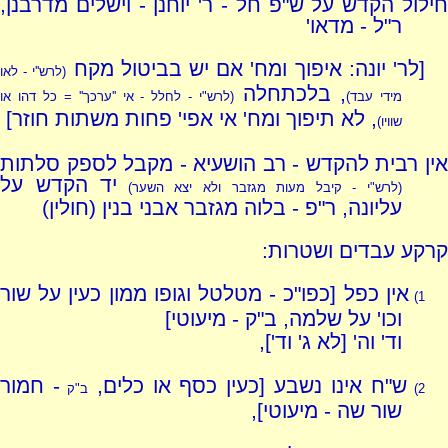
חילול הקדש על ש"פ חל - ר' יוחנן - וישלים מדרבנן,
ר"ל - מדאו'
[לר' יונה: איפוך ומח' אם יש בביטול מקח
(לרש''י - לאו
, בלכתחלה
מידי עבד)
(לרש"י - לחלל - אי ''ערכך'' = כל דהו או
, לא תיפוך ומח' אי אפי' פחות משתות חוזר]
שוויו)
אין רבית להקדש - רב הושעיא - מקבל לספק סלתות
יד הקדש על
(לרש"י - קיבל מעות מגזבר ולא יצא השער)
עליונה, ר"פ - בלוה מגזבר אבני בנין (חולין)
קרקע עבדים ושטרות:
אין כפל [כפו"כ - מטלטל וגופו ממון כעין על שור
1)
וכו' על שלמה, ב"ק - מיעוטי]
וד' וה' [לא ג' וד'],
ש"ח אינו נשבע [כעין כסף או כלים,
- חמור
2)
ב"ק
שור שה - מיעוטי],