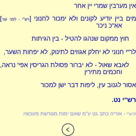
אין מערבין שמרי יין אחר
ים ביין יודיע לקונים ולא ימכור לחנוני [
]
רש"י - לפני עור
אא"כ ניכר
חוץ ממקום שנהגו להטיל - בין הגיתות
לר"י חנוני לא יחלק אגוזים לתינוק, לא יפחות השער,
לאבא שאול - לא יברור פסולת הגריסין אפי' נראה,
וחכמים מתירין
אסור לגנוב עין, ליפות דבר ישן למכור
רש"י נט.
- אוריה כתב גט ע"מ שאם ימות מגורשת מעכשיו
לרש"י