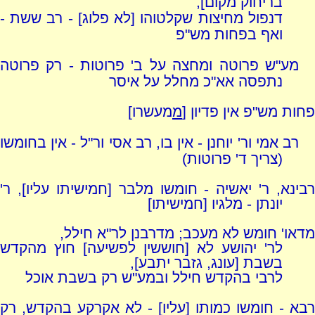
בריחוק מקום],
דנפול מחיצות שקלטוהו [לא פלוג] - רב ששת -
ואף בפחות מש"פ
מע"ש פרוטה ומחצה על ב' פרוטות - רק פרוטה
נתפסה אא"כ מחלל על איסר
פחות מש"פ אין פדיון [
מ
מעשרו]
רב אמי ור' יוחנן - אין בו, רב אסי ור"ל - אין בחומשו
(צריך ד' פרוטות)
רבינא, ר' יאשיה - חומשו מלבר [חמישיתו עליו], ר'
יונתן - מלגיו [חמישיתו]
מדאו' חומש לא מעכב; מדרבנן לר"א חילל,
לר' יהושע לא [חוששין לפשיעה] חוץ מהקדש
בשבת [עונג, גזבר יתבע],
לרבי בהקדש חילל ובמע"ש רק בשבת אוכל
רבא - חומשו כמותו [עליו] - לא אקרקע בהקדש, רק