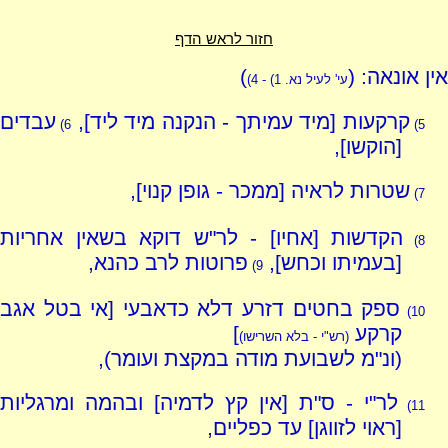
חזור לראש הדף
אין אונאה: (
)
עי' לעיל נא.
1) - 4)
קרקעות [מיד עמיתך - הנקנה מיד ליד],
עבדים
6)
5)
[הוקשו],
שטרות לראיה [ממכר - גופן קנוי],
7)
הקדשות [אחיו] - לר"ש דוקא בשאין אחריות
8)
[בעמיתו וכחש],
פרוטות לרב כהנא,
9)
ספק בחטים דזרע דלא כדאבעי [אי בטל אגב
10)
קרקע
]
(רש"י - בלא השרישו)
(ונ"מ לשבועת מודה במקצת ועומר),
לר"י - ס"ת [אין קץ לדמיה] ובהמה ומרגליות
11)
[ראוי לזווגן] עד כפליים,