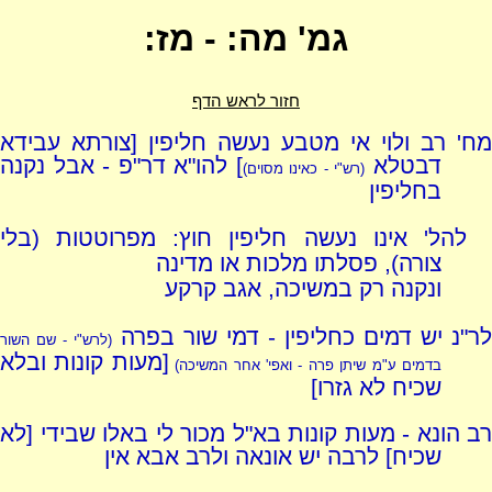
גמ' מה: - מז:
חזור לראש הדף
מח' רב ולוי אי מטבע נעשה חליפין [צורתא עבידא
דבטלא
] להו"א דר"פ - אבל נקנה
(רש"י - כאינו מסוים)
בחליפין
להל' אינו נעשה חליפין חוץ: מפרוטטות (בלי
צורה), פסלתו מלכות או מדינה
ונקנה רק במשיכה, אגב קרקע
לר"נ יש דמים כחליפין - דמי שור בפרה
(לרש"י - שם השור
[מעות קונות ובלא
בדמים ע"מ שיתן פרה - ואפי' אחר המשיכה)
שכיח לא גזרו]
רב הונא - מעות קונות בא"ל מכור לי באלו שבידי [לא
שכיח] לרבה יש אונאה ולרב אבא אין