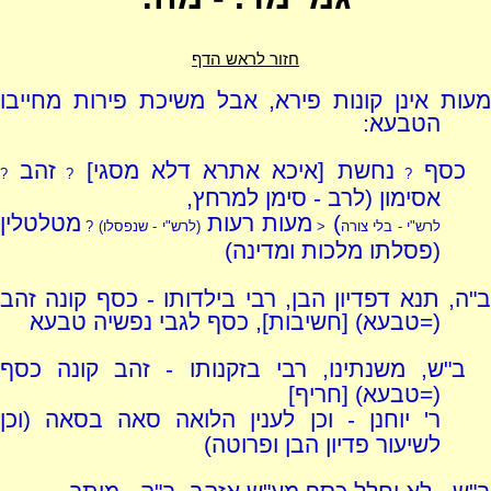
חזור לראש הדף
מעות אינן קונות פירא, אבל משיכת פירות מחייבו
הטבעא:
כסף
נחשת [איכא אתרא דלא מסגי]
זהב
?
?
?
אסימון (לרב - סימן למרחץ,
)
מעות רעות
מטלטלין
לרש"י - בלי צורה
<
(לרש"י - שנפסלו) ?
(פסלתו מלכות ומדינה)
ב"ה, תנא דפדיון הבן, רבי בילדותו - כסף קונה זהב
(=טבעא) [חשיבות], כסף לגבי נפשיה טבעא
ב"ש, משנתינו, רבי בזקנותו - זהב קונה כסף
(=טבעא) [חריף]
ר' יוחנן - וכן לענין הלואה סאה בסאה (וכן
לשיעור פדיון הבן ופרוטה)