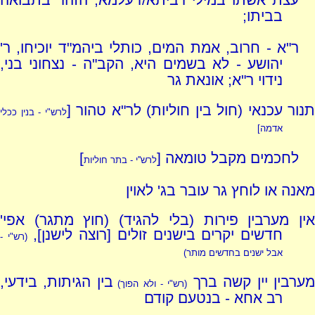
עצת אשתו במילי דביתא/דעלמא; הזהר בתבואה
בביתו;
ר"א - חרוב, אמת המים, כותלי ביהמ"ד יוכיחו, ר'
יהושע - לא בשמים היא, הקב"ה - נצחוני בני,
נידוי ר"א; אונאת גר
תנור עכנאי (חול בין חוליות) לר"א טהור [
לרש"י - בנין ככלי
אדמה]
לחכמים מקבל טומאה [
]
לרש''י - בתר חוליות
מאנה או לוחץ גר עובר בג' לאוין
אין מערבין פירות (בלי להגיד) (חוץ מתגר) אפי'
חדשים יקרים בישנים זולים [רוצה לישנן],
(רש"י -
אבל ישנים בחדשים מותר)
ערבין יין קשה ברך
בין הגיתות, בידעי,
(רש"י - ולא הפוך)
רב אחא - בנטעם קודם