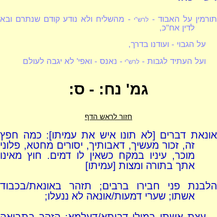
ורמין על האבוד -
- מהשליח ולא נודע קודם שנתרם ובא
לרש"י
לדין אח"כ,
על הגבוי - ועודנו בדרך,
ועל העתיד לגבות -
- נאנס - ואפי' לא יגבה לעולם
לרש"י
גמ' נח: - ס:
חזור לראש הדף
אונאת דברים [לא תונו איש את עמיתו]: כמה חפץ
זה, זכור מעשיך, דאבותיך, יסורים מחטא, פלוני
מוכר, עיניו במקח כשאין לו דמים. חוץ מאינו
אתך בתורה ומצות [עמיתו]
הלבנת פני חבירו ברבים; תזהר באונאת/בכבוד
אשתו; שערי דמעות/אונאה לא ננעלו;