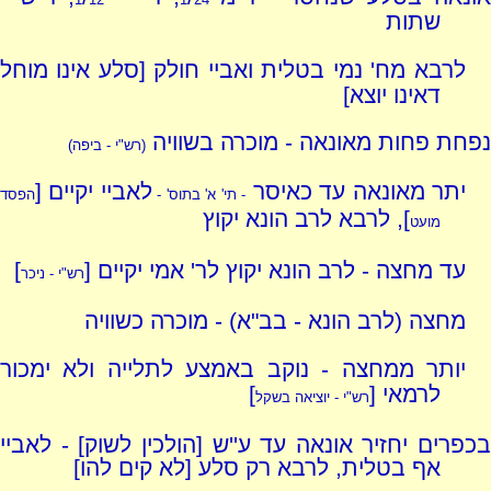
שתות
לרבא מח' נמי בטלית ואביי חולק [סלע אינו מוחל
דאינו יוצא]
נפחת פחות מאונאה - מוכרה בשוויה
(רש"י - ביפה)
יתר מאונאה עד כאיסר
לאביי יקיים [
- תי' א' בתוס' -
הפסד
], לרבא לרב הונא יקוץ
מועט
עד מחצה - לרב הונא יקוץ לר' אמי יקיים [
]
רש"י - ניכר
מחצה (לרב הונא - בב"א) - מוכרה כשוויה
יותר ממחצה - נוקב באמצע לתלייה ולא ימכור
לרמאי [
]
רש"י - יוציאה בשקל
בכפרים יחזיר אונאה עד ע''ש [הולכין לשוק] - לאביי
אף בטלית, לרבא רק סלע [לא קים להו]