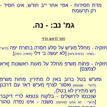
מדת חסידות - אפי' אחר י"ב חודש, אינו חסיד -
רק תרעומת
גמ' נב: - נה.
חזור לראש הדף
חזקיה - מחלל מע"ש על סלע חסרה בתורת יפה
(לרש"י
[לא יעשה ב' זילי
]
- בשויה - בדמים ודאין)
(חסרה, כיפה)
חזקיה - פחות מש"פ מחלל על מעות ראשונות [א"א
לצמצם]
ומע"ש בטל ברוב באין לו מתירין: פחות מש"פ
ואסור לצרף מע"ש דאו' עם דרבנן
(לרש"י - שנטמא)
(יש מתירין לא בטל),
שנכנסו לירושלים - בלקוח ונטמא לר"י דיקבר
[
משנה - אינו נפדה טהור
לרש"י - לא אלים למיתפס,