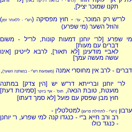
(לרש"י - ברואה דליקה באה)
תקנו שמוכר יציל],
לר"ש רק המוכר,
- חוץ מפסיקה (
)
עד:
רש"י - ללאחר זמן
והוזל השער (מי שפרע)
מי שפרע [לר' יוחנן דמעות קונות, לר"ל - משום
דברים עם מעות]
לאביי מודעינן [לא תאור], לרבא לייטינן [אינו
עושה מעשה עמך]
דברים - לרב אין מחוסרי אמנה
,
(משמעות רש"י - בנשתנה השער)
לר' יוחנן וברייתא דר"ש יש [הין צדק] במתנה
מועטת, טובת הנאה,
[סמיכות דעת]
תוס' - אף ביוקר
חוץ מבן שפסק עם פועל [לא סמך דעתו]
ערבון
למטלטלין -
(רש"י - לתחילת פרעון)
רב ורב חייא ב"י - כנגדו קנה למי שפרע, ר' יוחנן
- כנגד כולו