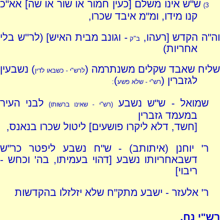
ש"ש אינו משלם [כעין חמור או שור או שה] אא"כ
3)
קנו מידו, ומ"מ איבד שכרו,
ה"ה הקדש [רעהו,
- וגונב מבית האיש] (לר''ש בלי
ב"ק
אחריות)
שליח שאבד שקלים משנתרמה (
) נשבעין
לרש"י - כשבאו לדין
לגזברין (
)
רש"י - שלא פשע
:
שמואל - ש"ש נשבע
לבני העיר
(רש"י - שאינו ברשותו)
במעמד גזברין
[חשד, דלא ליקרו פושעים] ליטול שכרו בנאנס,
ר' יוחנן (איתותב) - ש"ח נשבע ליפטר כר"ש
דשבאחריותו נשבע [דהוי בעמיתו, בה' וכחש -
ריבוי]
ר' אלעזר - ישבע מתק"ח שלא יזלזלו בהקדשות
רש"י נח.