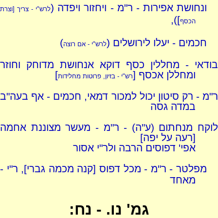
ונחושת אפירות - ר"מ - ויחזור ויפדה (
לרש"י - צריך [וצרת
]),
הכסף
חכמים - יעלו לירושלים (
)
לרש"י - אם רוצה
בודאי - מחללין כסף דוקא אנחושת מדוחק וחוזר
ומחללן אכסף [
]
רש"י - בזיון, פרוטות מחלידות
ר"מ - רק סיטון יכול למכור דמאי, חכמים - אף בעה"ב
במדה גסה
לוקח מנחתום (ע"ה) - ר"מ - מעשר מצוננת אחמה
[רעה על יפה]
אפי' דפוסים הרבה ולר"י אסור
מפלטר - ר"מ - מכל דפוס [קנה מכמה גברי], ר"י -
מאחד
גמ' נו. - נח: