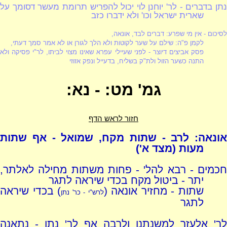
נתן בדברים - לר' יוחנן לוי יכול להפריש תרומת מעשר דסומך על
שארית ישראל וכו' ולא ידברו כזב
לסיכום - אין מי שפרע: דברים לבד, אונאה,
לקמן פ"ה
:
שילם על שער לקוטות ולא הלך לגורן או לא אמר סמך דעתי,
פסק אביצים דיוצר - לפני שעיילי עפרא שאינו מצוי לביתו, לר"י פסיקה ולא
התנה כשער הזול ולת"ק בשליח, בדעייל ונפק אזוזי
גמ' מט: - נא:
חזור לראש הדף
אונאה: לרב - שתות מקח, שמואל - אף שתות
מעות (מצד א')
חכמים - רבא להל' - פחות משתות מחילה לאלתר,
יתר - ביטול מקח בכדי שיראה לתגר
שתות - מחזיר אונאה (
) בכדי שיראה
לרש"י - כר' נתן
לתגר
לר' אלעזר למשנתנו ולרבה אף לר' נתן - נתאנה