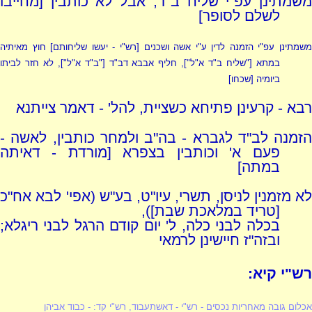
משמתינן עפ"י שליח ב"ד, אבל לא כותבין [מחייבו
לשלם לסופר]
שמתינן עפ"י הזמנה לדין ע"י אשה ושכנים [
רש"י - יעשו שליחותם
] חוץ מאיתיה
במתא ["שליח ב"ד א"ל"], חליף אבבא דב"ד ["ב"ד א"ל"], לא חזר לביתו
ביומיה [שכחו]
רבא - קרעינן פתיחא כשציית, להל' - דאמר צייתנא
הזמנה לב"ד לגברא - בה"ב ולמחר כותבין, לאשה -
פעם א' וכותבין בצפרא [מורדת - דאיתה
במתה]
לא מזמנין לניסן, תשרי, עיו"ט, בע"ש (אפי' לבא אח"כ
[טריד במלאכת שבת]),
בכלה לבני כלה, ל' יום קודם הרגל לבני ריגלא;
ובזה"ז חיישינן לרמאי
רש"י קיא:
אכלום גובה מאחריות נכסים -
רש"י
- דאשתעבוד,
רש"י קד:
- כבוד אביהן