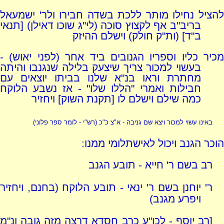
להציל נחילו מותר ללכת בשדה חבירו ולר' ישמעאל
בריב"ב אף לקצוץ סוכה (לי"ג שוכו דאילן) [תנאי
ב"ד] (ות"ק חולק) וישלם ההיזק
מכיר כליו וספריו הגנובים ביד אחר (לפני יאוש) -
בעשוי למכור צריך שיצעק בלילה שנגנבו והיתה
מחתרת וראו בנ"א שלנו בביתו יוצאים עם
חבילות ואמרי "הללו שלו" - אז נשבע הלוקח
כמה שילם וישלם לו [תקנת השוק] ויחזיר
באינו עשוי למכור ויצא שם גניבה - א"צ כ"כ
(רש"י - לומר ספר פלוני)
הוכר הגנב ויכול לאישתלומי ממנו:
רב בשם ר' חייא - תובע הגנב
ר' יוחנן בשם ר' ינאי - תובע הלוקח (בחנם, ויחזיר
ויפרע מגנב)
[רב יוסף - לכו"ע כרב חסדא דרצה מזה גובה ונ"מ