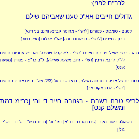
לרב"ח לפני):
גדולים חייבים אא"כ טענו שאביהם שילם
קטנים - סומכוס - פטורים [
לרש"י - מחוסר גוביינא ואינם בני דינא
]
רבנן - חייבים [
לרש"י - ברשותו דמרה
] אא"כ אכלום [מזיק פטור]
בא - יורשי שואל פטורים מאונס [
רש"י - לא קבלו שמירה
] ואם יש אחריות נכסים
לל"ק לרבא חייבין [
רש"י - חיוב משעת שאילה
], ל"ב כר"פ - פטורין [
משעת
אונס
]
סבורים של אביהם וטבחוה משלמין דמי בשר בזול (
3
/
2
) אא"כ הניח אחריות נכסים
[
רש"י - הם במקום אב
]
לר"פ טבח בשבת - בגנובה חייב ד' וה' [כר"מ דמת
ומשלם קנס]
בשאולה פטור מקרן [שבת וגניבה בב"א] ומד' וה' [
רבינו דרש"י - ג' וד', רש"י -
גזלן
]