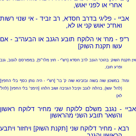
אחרי או לפני יאוש,
אביי - פליגי בדרב חסדא, רב זביד - אי שנוי רשות
ואח"כ יאוש קני או לא,
ר"פ - מח' אי הלוקח תובע הגנב או הבעה"ב - אם
עשו תקנת השוק]
ין תקנת השוק: בהוכר הגנב לרב חסדא
(רש"י - חוץ מלר"פ)
, במפורסם לגנוב, גנב
ופרע חובו,
ומח': במשכון שוה בשוה ובזבינא שוה ק' בר' [
רש"י - היה נותן כסף בלי החפץ
]
(להל' עשו), בהלוה לגנב וקיבל הגניבה ושוב הלוהו [הימני' בלי החפץ] (להל'
לא)
אביי - נגנב משלם ללוקח שני מחיר דלוקח ראשון
והשאר תובע השני מהראשון
רבא - מחיר דלוקח שני [תקנת השוק] ויחזור ויתבע
הראשון והגנב