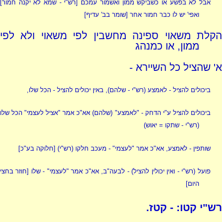
אבל לא בפשע או כשביקש ממון ואשמור עמכם [
רש"י - שמא לא יקנה חמור
]
ואפי' יש לו כבר חמור אחר [שומר בב' עדיף]
הקלת משאוי ספינה מחשבין לפי משאוי ולא לפי
ממון, או כמנהג
א' שהציל כל השיירא -
ביכולים להציל - לאמצע
(רש"י - שלהם)
, באין יכולים להציל - הכל שלו,
ביכולים להציל ע"י הדחק - "לאמצע" (שלהם) אא"כ אמר "אציל לעצמי" הכל שלו
(רש"י - שתקו = יאוש)
שותפין - לאמצע, אא"כ אמר "לעצמי" - מעכב חלקו
(רש"י)
[חלוקה בע"כ]
פועל
(רש"י - ואין יכולין להציל)
- לבעה"ב, אא"כ אמר "לעצמי" - שלו [חוזר בחצי
היום]
רש"י קטו: - קטז.