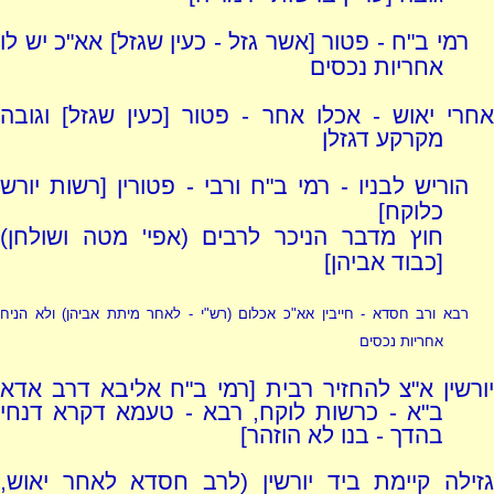
רמי ב"ח - פטור [אשר גזל - כעין שגזל] אא"כ יש לו
אחריות נכסים
אחרי יאוש - אכלו אחר - פטור [כעין שגזל] וגובה
מקרקע דגזלן
הוריש לבניו - רמי ב"ח ורבי - פטורין [רשות יורש
כלוקח]
חוץ מדבר הניכר לרבים (אפי' מטה ושולחן)
[כבוד אביהן]
רבא ורב חסדא - חייבין אא"כ אכלום
(רש"י - לאחר מיתת אביהן)
ולא הניח
אחריות נכסים
יורשין א"צ להחזיר רבית [רמי ב"ח אליבא דרב אדא
ב"א - כרשות לוקח, רבא - טעמא דקרא דנחי
בהדך - בנו לא הוזהר]
גזילה קיימת ביד יורשין (לרב חסדא לאחר יאוש,