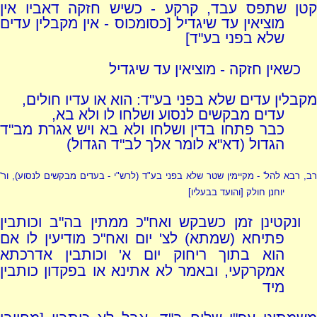
קטן שתפס עבד, קרקע - כשיש חזקה דאביו אין
מוציאין עד שיגדיל [כסומכוס - אין מקבלין עדים
שלא בפני בע"ד]
כשאין חזקה - מוציאין עד שיגדיל
מקבלין עדים שלא בפני בע"ד: הוא או עדיו חולים,
עדים מבקשים לנסוע ושלחו לו ולא בא,
כבר פתחו בדין ושלחו ולא בא ויש אגרת מב"ד
הגדול (דא"א לומר אלך לב"ד הגדול)
ב, רבא להל' - מקיימין שטר שלא בפני בע"ד
(לרש"י - בעדים מבקשים לנסוע)
, ור'
יוחנן חולק [והועד בבעליו]
ונקטינן זמן כשבקש ואח"כ ממתין בה"ב וכותבין
פתיחא (שמתא) לצ' יום ואח"כ מודיעין לו אם
הוא בתוך ריחוק יום א' וכותבין אדרכתא
אמקרקעי, ובאמר לא אתינא או בפקדון כותבין
מיד