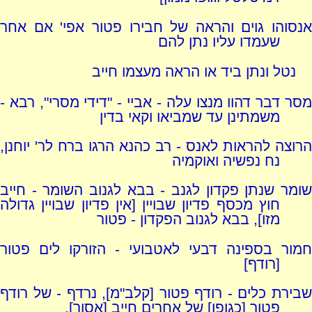
אנסוהו גוים והראה של חבירו פטור אפי' אם אחר
שעמדו עליו נתן להם
נטל ונתן ביד או הראה מעצמו חייב
מסר דבר דהוו מנצו עלה - אביי - "דידי מסרי", רבא -
משמתינן עד שמביאו וקאי בדין
הרוצה להראות לאנס - רב כהנא הרגו ברח לר' יוחנן,
נח נפשיה ואוקמיה
שומר שנתן פקדון לגנב - בבא לגנוב השומר - חייב
חוץ מכסף פדיון שבויין [אין פדיון שבויין גדולה
מזו], בבא לגנוב הפקדון - פטור
חמור בספינה דבעי לאטבועי - הזורקו לים פטור
[רודף]
שבירת כלים - רודף פטור [קלב"מ], נרדף - של רודף
פטור [כגופו] של אחרים חייב [אסור],