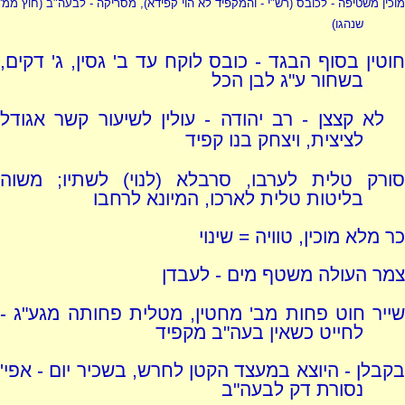
מוכין משטיפה - לכובס
(רש"י - והמקפיד לא הוי קפידא)
, מסריקה - לבעה"ב (חוץ ממ'
שנהגו)
חוטין בסוף הבגד - כובס לוקח עד ב' גסין, ג' דקים,
בשחור ע"ג לבן הכל
לא קצצן - רב יהודה - עולין לשיעור קשר אגודל
לציצית, ויצחק בנו קפיד
סורק טלית לערבו, סרבלא (לנוי) לשתיו; משוה
בליטות טלית לארכו, המיונא לרחבו
כר מלא מוכין, טוויה = שינוי
צמר העולה משטף מים - לעבדן
שייר חוט פחות מב' מחטין, מטלית פחותה מגע"ג -
לחייט כשאין בעה"ב מקפיד
בקבלן - היוצא במעצד הקטן לחרש, בשכיר יום - אפי'
נסורת דק לבעה"ב