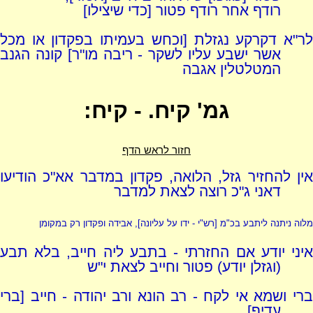
רודף אחר רודף פטור [כדי שיצילו]
לר"א דקרקע נגזלת [וכחש בעמיתו בפקדון או מכל
אשר ישבע עליו לשקר - ריבה מו"ר] קונה הגנב
המטלטלין אגבה
גמ' קיח. - קיח:
חזור לראש הדף
אין להחזיר גזל, הלואה, פקדון במדבר אא"כ הודיעו
דאני ג"כ רוצה לצאת למדבר
מלוה ניתנה ליתבע בכ"מ [
רש"י - ידו על עליונה
], אבידה ופקדון רק במקומן
איני יודע אם החזרתי - בתבע ליה חייב, בלא תבע
(וגזלן יודע) פטור וחייב לצאת י"ש
ברי ושמא אי לקח - רב הונא ורב יהודה - חייב [ברי
עדיף]