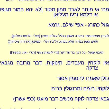
מח' אי מותר לאבד ממון מסור [לא יהא חמור מגופו
או דלמא זרעו מעליא]
גוזל כהורג - אפי' שילם, גרמא
לוקחין מנשים צמר ביהודה פשתן בגליל עגלים בשרון [
רש"י - לדעת בעליהן
],
זיתים ושמן במידה (ולא במועט
(ל"ב דרש"י - ממעטן [אין דרך מכירה])
)
לאבא שאול - כל דבר בד' וה' דינר [כדי לעשות צעיף
[
רש"י - אינו מקפיד
]
]
אין לוקחין מעבדים, תינוקות, דבר מרובה מגבאי
צדקה
כולן שאמרו להטמין אסור
לוקחין ביצים ותרנגולין בכ"מ
גבאי צדקה לוקח מנשים דבר מועט (כפי עשרן)