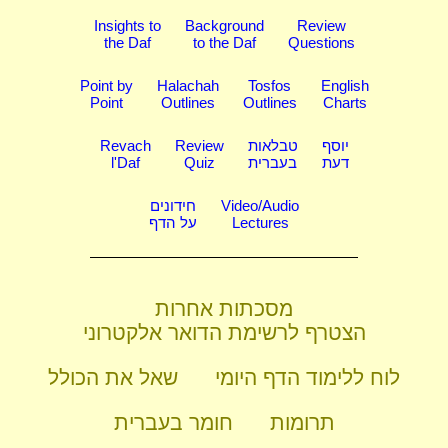
Insights to
Background
Review
the Daf
to the Daf
Questions
Point by
Halachah
Tosfos
English
Point
Outlines
Outlines
Charts
יוסף
טבלאות
Review
Revach
דעת
בעברית
Quiz
l'Daf
Video/Audio
חידונים
Lectures
על הדף
מסכתות אחרות
הצטרף לרשימת הדואר אלקטרוני
לוח ללימוד הדף היומי
שאל את הכולל
תרומות
חומר בעברית