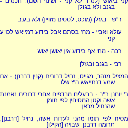
קני ביאוש (למ"ד לא קני - ושינוי השם): חכמים -
בגנב ולא בגזלן
ר"ש - בגזלן (מוכס, לסטים מזויין) ולא בגנב
עולא ואביי - מח' בסתם אבל בידוע דמייאש לכו"ע
קני
רבה - מח' אף בידוע אין יאושן יאוש
רבי - בגנב ובגזלן
המציל מנהר, מגייס, נחיל דבורים (קנין דרבנן) - אם
שמע דנתייאש ה"ז שלו
ר' יוחנן ב"ב - בבעלים מרדפים אחרי דבורים נאמנת
אשה וקטן המסיחין לפי תומן
שהנחיל מכאן
מסיח לפי תומו מהני לעדות אשה, נחיל [דרבנן],
תרומה דרבנן, שבויה [הקילו]