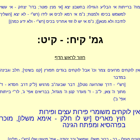
מח' ברייתות אי הבליע הגזילה בחשבון יצא [אי מנין פוטר; בדר' יצחק - אי עשוי
למשמש בכיסו ולמנות; נ"מ אי רמא לכיס או לידו
(רש"י - לא יצא [השליך
לתיבה ולא מנאן])
; נ"מ אי יש לו זוזי אחריני בכיס
(רש"י - ולא ידע כמה)
]
גמ' קיח: - קיט:
חזור לראש הדף
אין לוקחים מרועים צמר וכו' אבל לוקחים בגדים תפורין [קנו בשינוי], חלב וגבינה
במדבר
[
רש"י - דרך שהרועה נוטלן
], דבר שבעה"ב מרגיש (ל"ק דרב חסדא - ד'
מתוך ה' צאן, ל"ב - ד' מעדר קטן ה' מגדול, בבריאים אפי' ג', לר"י בייתות
אפי' ב')
אין לוקחים משומרי פירות עצים ופירות
חוץ מאריס [יש לו חלק - אימא משלו], מוכר
בפרהסיא ומפתח הגינה
קונים מגזלן - רב - ברוב משלו, שמואל ורב יהודה - אפי' מיעוט שלו [
רש"י - תלינן
]