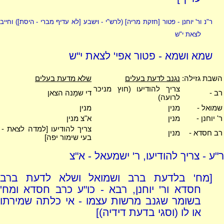
ר"נ ור' יוחנן - פטור [חזקת מריה]
(לרש"י - וישבע [לא עדיף מברי - היסת])
וחייב
לצאת י"ש
שמא ושמא - פטור אפי' לצאת י"ש
השבת גזילה:
נגנב לדעת בעלים
שלא מדעת בעלים
צריך להודיעו (חוץ מניכר
רב -
די שמָנה הצאן
לרועה)
שמואל -
מנין
מנין
ר' יוחנן -
מנין
א"צ מנין
צריך להודיעו [למדה לצאת -
רב חסדא -
מנין
בעי שימור יפה]
ר"ע - צריך להודיעו, ר' ישמעאל - א"צ
[מח' בלדעת ברב ושמואל ושלא לדעת ברב
חסדא ור' יוחנן, רבא - כו"ע כרב חסדא ומח'
בשומר שגנב מרשות עצמו - אי כלתה שמירתו
או לו (וסגי בדעת דידיה)]