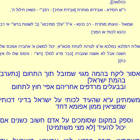
כהלואה]),
ר"ש חסידא - ואבידתו מותרת [אבידת אחיך] - רפב"י - כשאין חילול ה',
שמואל - טעותו מותרת - רב כהנא - א"ל "עלך סמיכנא"
(ב' לשונות ברש"י אי רב
כהנא לכותי או הפוך)
שליח דמלכא כמלכא וא"צ לטרוח לקחת מכאו"א; יכול למשכן א' אחבירו אמכס של
השנה אבל לא אשנה שעברה [כבר פרע למלך
(רש"י - והמס שלו ולו אין
כח)
]
אסור ליקח בהמה מגוי שמזבל תוך התחום [נתערב
בהמת ישראל]
ובבעלים מרדפים אחריהם אפי' חוץ לתחום
משמתינן ע"א שהעיד לכותי על ישראל בדיני דכותי
שמוציאין ממון אפומא דחד
וספק במקום שסומכים על אדם חשוב כשנים אם
יכול להעיד [לא מצי משתמיט]