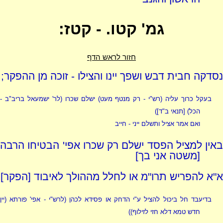
גמ' קטו. - קטז:
חזור לראש הדף
נסדקה חבית דבש ושפך יינו והצילו - זוכה מן ההפקר;
בעקל כרוך עליה
(רש"י - רק מנטף מעט)
ישלם שכרו (לר' ישמעאל בריב"ב -
הכל
)
[תנאי ב"ד])
ואם אמר אציל ותשלם ייני - חייב
באין למציל הפסד ישלם רק שכרו אפי' הבטיחו הרבה
[משטה אני בך]
א"א להפריש תרו"מ או לחלל מההולך לאיבוד [הפקר]
בדיעבד חל ביכול להציל ע"י הדחק או פסידא לכהן
(לרש"י - אפי' פורתא
(
יין
חדש טמא דלא חזי לזילוף
)
)