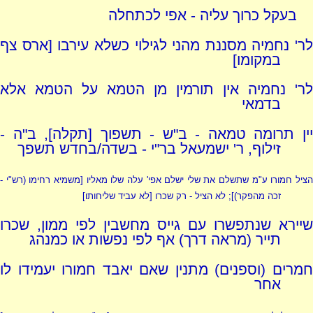
בעקל כרוך עליה - אפי לכתחלה
לר' נחמיה מסננת מהני לגילוי כשלא עירבו [ארס צף
במקומו]
לר' נחמיה אין תורמין מן הטמא על הטמא אלא
בדמאי
יין תרומה טמאה - ב"ש - תשפוך [תקלה], ב"ה -
זילוף, ר' ישמעאל בר"י - בשדה/בחדש תשפך
ציל חמורו ע"מ שתשלם את שלי ישלם אפי' עלה שלו מאליו [משמיא רחימו
(רש"י -
זכה מהפקר)
]; לא הציל - רק שכרו [לא עביד שליחותו]
שיירא שנתפשרו עם גייס מחשבין לפי ממון, שכרו
תייר (מראה דרך) אף לפי נפשות או כמנהג
חמרים (וספנים) מתנין שאם יאבד חמורו יעמידו לו
אחר