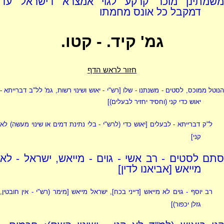
משמתינן מוכר קרקע לגוי אמצרא דישראל עד
דמקבל כל אונס מחמתו
גמ' קיד. - קטו.
חזור לראש הדף
נוטל ממוכס, לסטים - משנתנו - שלו [
רש"י - יאוש ושינוי רשות
, גמ' לל"ב דברייתא -
יאוש כדי קני (וחסיד יחזיר לבעלים)]
ל"ק דברייתא - לבעלים [יאוש כדי
(לרש"י - בלי נתינת דמים או שינוי מעשה)
לא
קני]
סתם לסטים - רב אשי - גוים - מייאש, ישראל - לא
מייאש [אביאנו לדין]
רב יוסף - גוים לא מייאש [דייני בכח], ישראל מייאש [מימר
(רש"י - אין חובטין,
גזלן יכפור)
]