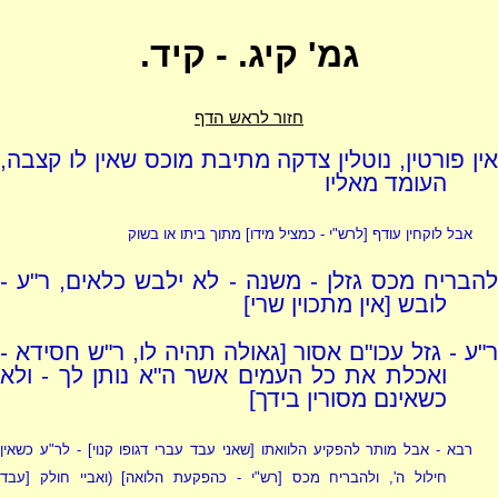
גמ' קיג. - קיד.
חזור לראש הדף
אין פורטין, נוטלין צדקה מתיבת מוכס שאין לו קצבה,
העומד מאליו
אבל לוקחין עודף [
לרש"י - כמציל מידו
] מתוך ביתו או בשוק
להבריח מכס גזלן - משנה - לא ילבש כלאים, ר"ע -
לובש [אין מתכוין שרי]
ר"ע - גזל עכו"ם אסור [גאולה תהיה לו, ר"ש חסידא -
ואכלת את כל העמים אשר ה"א נותן לך - ולא
כשאינם מסורין בידך]
רבא - אבל מותר להפקיע הלוואתו [שאני עבד עברי דגופו קנוי] - לר"ע כשאין
חילול ה', ולהבריח מכס [
רש"י - כהפקעת הלואה
] (ואביי חולק [עבד