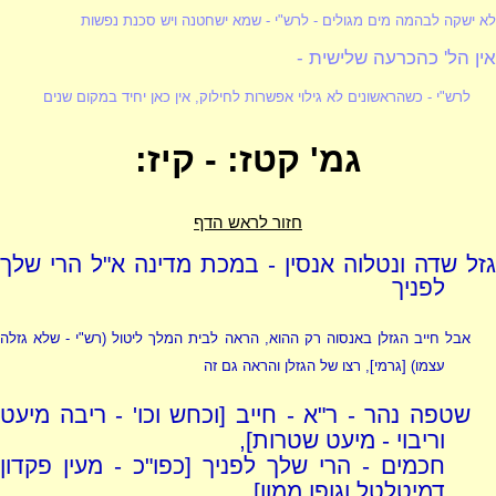
לא ישקה לבהמה מים מגולים -
לרש"י
- שמא ישחטנה ויש סכנת נפשות
אין הל' כהכרעה שלישית -
לרש"י
- כשהראשונים לא גילוי אפשרות לחילוק, אין כאן יחיד במקום שנים
גמ' קטז: - קיז:
חזור לראש הדף
גזל שדה ונטלוה אנסין - במכת מדינה א"ל הרי שלך
לפניך
אבל חייב הגזלן באנסוה רק ההוא, הראה לבית המלך ליטול
(רש"י - שלא גזלה
עצמו)
[גרמי], רצו של הגזלן והראה גם זה
שטפה נהר - ר"א - חייב [וכחש וכו' - ריבה מיעט
וריבוי - מיעט שטרות],
חכמים - הרי שלך לפניך [כפו"כ - מעין פקדון
דמיטלטל וגופו ממון]