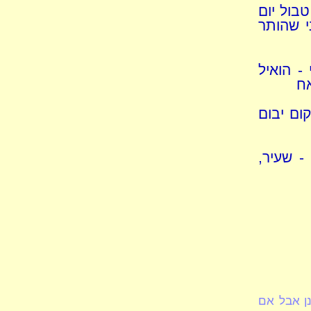
טבול יום
ני שהותר
- הואיל
אח
ום יבום
- שעיר,
ן אבל אם