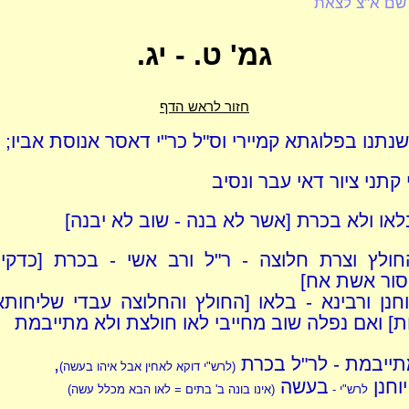
שם א"צ לצאת
גמ' ט. - יג.
חזור לראש הדף
נתנו בפלוגתא קמיירי וס"ל כר"י דאסר אנוסת אביו;
 קתני ציור דאי עבר ונסיב
לאו ולא בכרת [אשר לא בנה - שוב לא יבנה]
ולץ וצרת חלוצה - ר"ל ורב אשי - בכרת [כדקיימ
סור אשת אח]
וחנן ורבינא - בלאו [החולץ והחלוצה עבדי שליחות
ת] ואם נפלה שוב מחייבי לאו חולצת ולא מתייבמת
ייבמת - לר"ל בכרת
,
(לרש"י דוקא לאחין אבל איהו בעשה)
יוחנן
בעשה
לרש"י -
(אינו בונה ב' בתים = לאו הבא מכלל עשה)