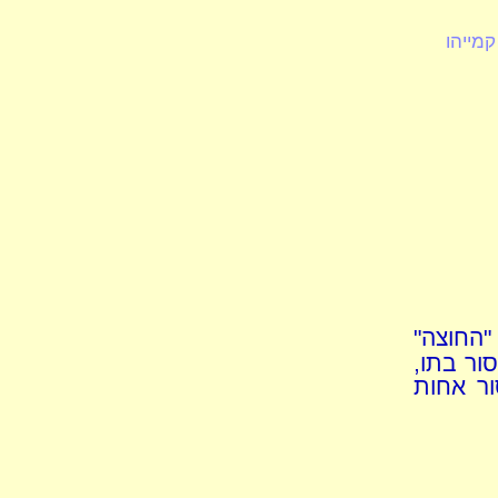
קמייהו
"החוצה"
ור בתו,
ור אחות