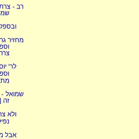
רב - צרת
שמת
ובספק 
מחזיר גר
וספ
צרה
לר' יו
וספ
מתי
שמואל - 
זה [
ולא צר
נפיל
אבל מ