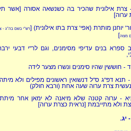
 צרת אילונית שהכיר בה כשנשאה אסורה [אשר תלד
ערוה]
ר' יוחנן מותרת (אפי' צרת בתו אילונית) [
רש"י בשם בה"ג - צ
]
 מצוה
 ספרא בנים עדיפי מסימנים, וגם לר"י דבעי ירב
,
ד - חוששין שהיו סימנים ונשרו מצער לידה
 - תנא דפ"ג ס"ל דנשואין ראשונים מפילים ולא מיתה
עשית צרת ערוה שעה אחת (ורבא חולק)
א - ערוה קטנה שלא מיאנה לא ימאן אחר מיתתו
ת ולא מתייבמת [נראית כצרת ערוה]
 יג.