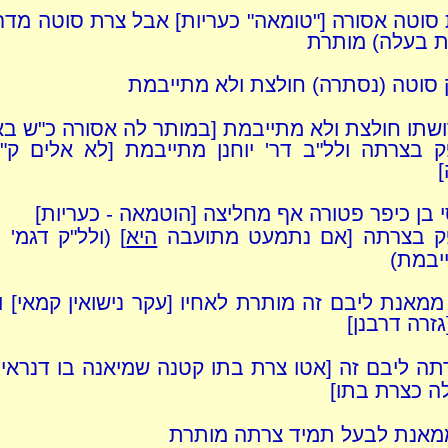
 סוטה אסורה ["טומאה" כעריות] אבל צרת סוטה מדרב
 בעלה) מותרת
סוטה (נסתרה) חולצת ולא מתייבמת
ושתו חולצת ולא מתייבמת [במותר לה אסורה כ"ש בא
ק בצרתה ולל"ב דר' יוחנן מתייבמת [לא אלים ק"ו
]
סי בן כיפר פטורה אף מחליצה [הוטמאה - כעריות]
ק בצרתה [אם נתמעט מתועבה
היא
] (ולל"ק דגמ' ו
יבמת)
ממאנת ליבם זה מותרת לאחיו [עקר נישואין קמאי] ו
גזרה דרבנן]
תה ליבם זה [אטו צרת בתו קטנה שמיאנה בו דנרא
ה כצרת בתו]
מאנת לבעל תמיד צרתה מותרת