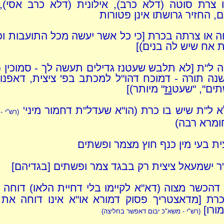
 צרת סוטה (דלא כרב), אילונית (דלא כרב אסי)
, החזיר גרושתו אינן פטורות
ה או צרתה בכרת [כי כל אשר יעשה מכל התועבות וכו'
 אח שיש לה בנים)]
 ל"ת [לא תלבש שעטנז גדילים תעשה לך - סמוכין (ו
ה תורה - דמוכח דהו"ל למכתב בפ' ציצית, דאפנויי
תים", "שעט
נז
" מיותר)]
 ל"ת שיש בו כרת (הו"א שעדל"ת דחמור מיני'
(רש"י -
ומרא רבה)
ית בעי מין כנף חוץ מצמר ופשתים
 ישמעאל ציצית רק בבגד צמר ופשתים [בגדיהם]
דהכשר מצוה (דא"א לקיימו בלי דחיית הלאו) דוחה 
כרת [מדאצטריך פסוק דמורא או"א אינו דוחה את
ורו]
(רש"י - משא"כ יבום דאפשר בחליצה)