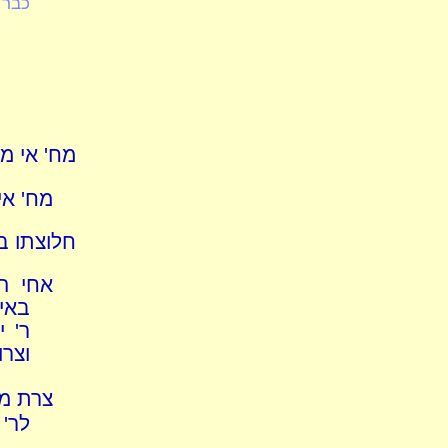
כבר 
מח' אי מש
מח' אי
חלוצתו ב
אחי הח
באי
ר' י
וצרו
צרת מת
לר' 