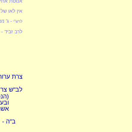
אנוסת אחיו
אין לאו של
- ג' נ
לרש"י
לרב זביד -
צרת ערוה
לב"ש צרת
(הנכ
ובע
אשה
ב"ה - 