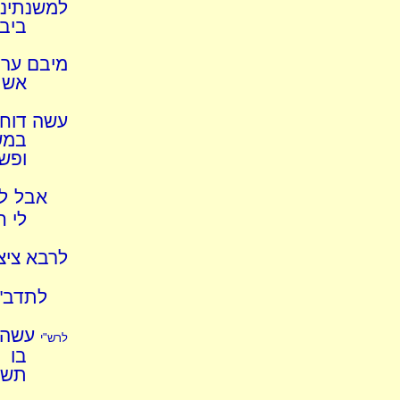
למשנתינו
ביבם
מיבם ערו
אשת
עשה דוחה
במשנ
ופש
אבל לא
לי ח
לרבא ציצ
לתדב"ר
עשה 
לרש"י
בו 
תשמ