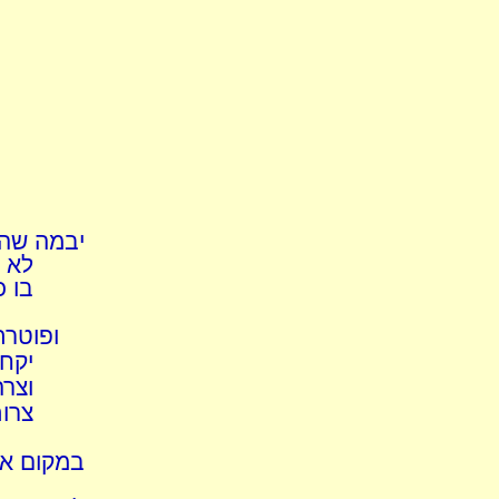
יבמה שהי
לא 
בו כ
ופוטרת
יקח 
וצר
צרות
במקום אי