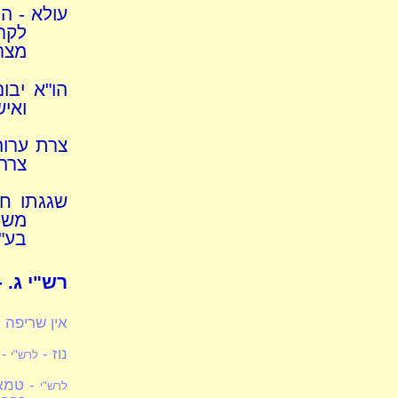
עולא - הו
לקרי
מצר
הו"א יבו
ואיש
צרת ערוה
צרה 
שגגתו חט
משיח
בע"ז
רש"י ג. - 
אין שריפה 
נוז -
- 
לרש"י
- טמא
לרש"י