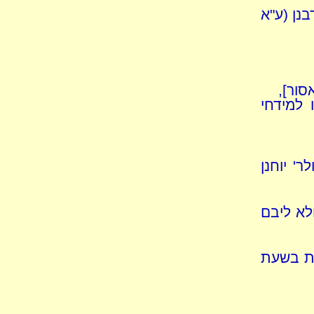
נן (ע"א
סור],
 למידחי
לר' יוחנן
לא ליבם
ית בשעת