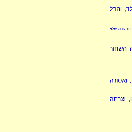
, והו"ל
רת ערוה שלא
ה השחור
, ואסורה
, וצרתה