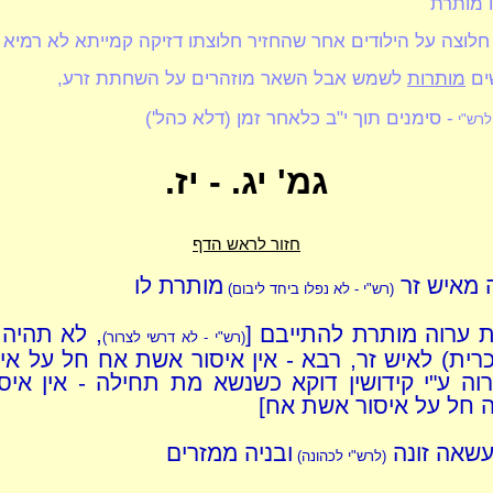
 מותרת
 חלוצה על הילודים אחר שהחזיר חלוצתו דזיקה קמייתא לא רמיא 
שים
מותרות
לשמש אבל השאר מוזהרים על השחתת זרע,
- סימנים תוך י"ב כלאחר זמן (דלא כהל')
לרש"י
גמ' יג. - יז.
חזור לראש הדף
 מאיש זר
מותרת לו
(רש"י - לא נפלו ביחד ליבום)
 ערוה מותרת להתייבם [
, לא תהיה 
(רש"י - לא דרשי לצרור)
רית) לאיש זר, רבא - אין איסור אשת אח חל על איס
רוה ע"י קידושין דוקא כשנשא מת תחילה - אין איס
 חל על איסור אשת אח]
עשאה זונה
ובניה ממזרים
(לרש"י לכהונה)