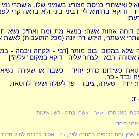
איל ואישתרי כניסת מצורע בשמיני שלו, אישתרי נמי 
ו - ודוקא בדחזיא לי' דביני ביני ולא בראה קרי לפ
עתו
ם דוחה אחות אשה: בנשא מת ומת ואח"כ נשא חי 
תרי אישתרי, היקש דר' יונה (מכל התועבות) לאשת 
 שלא במקום יבום מותר [רבי - ולקח
ה
ויבמ
ה
- במק
אסורה, רבא - לצרור עליה - דוקא במקום "עליה"]
את כשזדונו כרת: יחיד - כשבה או שעירה, נשיא 
 וב"ד - פר;
: יחיד - שעירה, ציבור - פר לעולה ושעיר לחטאת
ז:
לבתו מאנוסתו -
-
אשה
ובתה - לשון אישות
לרש"י
ארוג ביחד
 שרץ ומת נכנסים במחנה לויה,
- אסור להכנס לחיל מדרבנ
ר"י