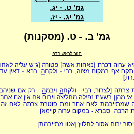
גמ' ט. - יג.
גמ' יג. - יז.
גמ' ב. - ט. (מסקנות)
חזור לראש הדף
א ערוה דכרת [כאחות אשה] פטורה [ג"ש עליה לאחו
תקח אף במקום מצוה, רבי - ולקח
ה
, רבא - דאין עד
רת]
 צרתה [לצרור, רבי - ולקח
ה
ויבמ
ה
- רק אם שניהם
א' מהן] בשעת נפילה מחליצה ויבום אם אין אח אחר
ה שמתייבמת לאח אחר ומת פוטרת צרתה לאח זה [
 הרבה, סברא - במקום ערוה קיימא]
סור יבום אסור לחלוץ [אטו מתייבמת]