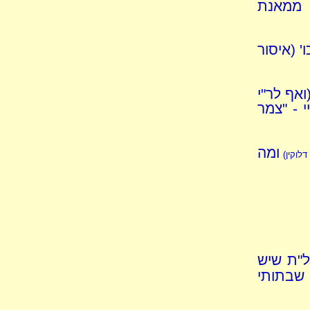
, ממאנת
 (איסור
אף לר"י
 - "צמר
ומה
 דלוקין)
ל"ת שיש
 שבתותי