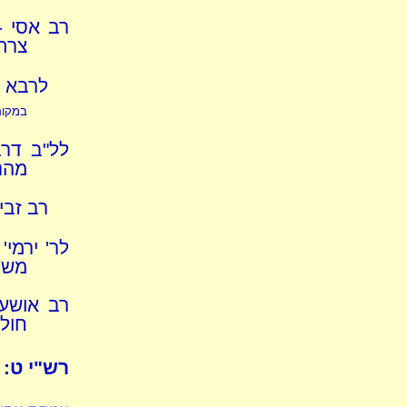
רב אסי -
צרת 
לרבא ו
במקום
לל"ב דרב
מהני
רב זבי
לר' ירמי'
משנ
רב אושעי
חולצ
רש"י ט: -