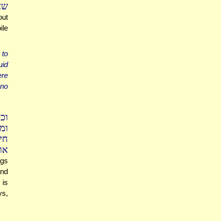
שא
out
ile
 to
uid
ere
 no
וכ
ומ
חי
או
ngs
and
 is
ys,