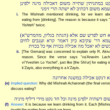
קט במתניתין שתייה משום דאכילה מינה ילפינן
עמא משום דכתיב לא ישתה תרי זימני
i.
The Mishnah mentioned drinking, for we learn ab
eating from [drinking]. The reason is because it says 
Yishteh" twice;
לא חש לפרש שם אלא (הגהה בגליון, מהמרש"א
מא דר' עקיבא כיון דאמר קרא וענבים לחים
בשים לא יאכל מה אכילה בכזית אף כל בכזית
ii.
[The Gemara] was concerned to explain only R. Akiv
reason. Since the verse says "va'Anavim Lach
vi'Yveshim Lo Yochel", just like [the Shi'ur] for eating i
k'Zayis, also everything is a k'Zayis.
א דנקט אכילה במשנה אחרונה
(e)
Implied question:
Why did Mishnah Acharonah (the final versi
discuss eating?
ום דשתיה ילפינן מינה וכל חד נקט מידי דיליף מיניה
(f)
Answer:
It is because we learn drinking from it. Each [Mishn
taught the matter from which we learn.