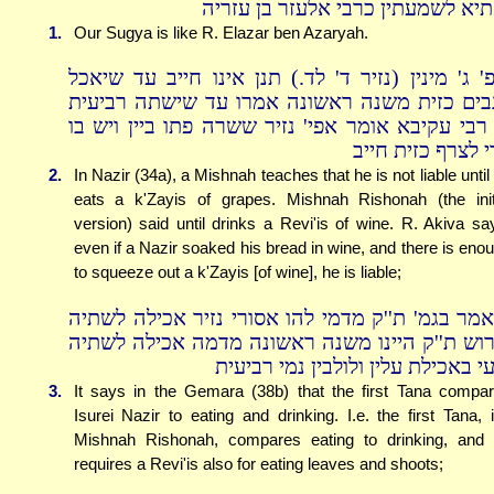
תיא לשמעתין כרבי אלעזר בן עזריה
1.
Our Sugya is like R. Elazar ben Azaryah.
פ' ג' מינין (נזיר ד' לד.) תנן אינו חייב עד שיאכל
בים כזית משנה ראשונה אמרו עד שישתה רביעית
ן רבי עקיבא אומר אפי' נזיר ששרה פתו ביין ויש בו
י לצרף כזית חייב
2.
In Nazir (34a), a Mishnah teaches that he is not liable until
eats a k'Zayis of grapes. Mishnah Rishonah (the init
version) said until drinks a Revi'is of wine. R. Akiva sa
even if a Nazir soaked his bread in wine, and there is eno
to squeeze out a k'Zayis [of wine], he is liable;
אמר בגמ' ת''ק מדמי להו אסורי נזיר אכילה לשתיה
רוש ת''ק היינו משנה ראשונה מדמה אכילה לשתיה
י באכילת עלין ולולבין נמי רביעית
3.
It says in the Gemara (38b) that the first Tana compa
Isurei Nazir to eating and drinking. I.e. the first Tana, i
Mishnah Rishonah, compares eating to drinking, and
requires a Revi'is also for eating leaves and shoots;