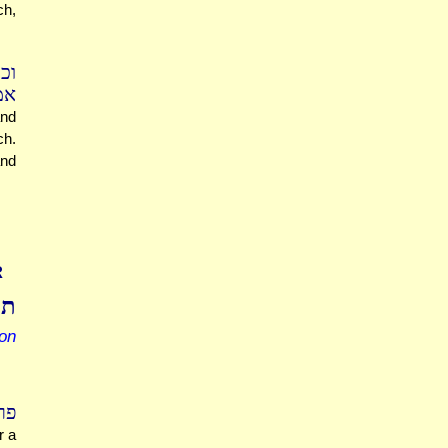
ch,
וכ
אמ
and
ch.
and
R
תו
on
פר
r a