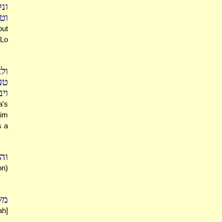
ונ
וט
out
"Lo
ו)
טע
וי
a's
im
s a
וה
on)
מש
ah]