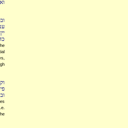
וא
וב
ענ
יי
כד
 he
ial
ys,
ugh
וק
פי
ובע
res
.e.
 he