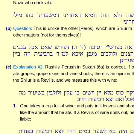
Nazir who drinks it).
שה דלא הוה דומיא דאחריני דמשערינן בהו מילי
ריני
(b)
Question:
This is unlike the other [Peros], which are Shi'urim 
other matters (not for themselves)!
ראה כפרש''י דסוכה (ד' ו.) דפירש שאם אכל ענבים
רצנים ולולבים מגפן איכא למ''ד ברביעית וזה ביין
ערינן
(c)
Explanation #2:
Rashi's Perush in Sukah (6a) is correct. If 
ate grapes, grape skins and vine shoots, there is an opinion t
the Shi'ur is a Revi'is, and we measure this with wine;
קח כוס מלא יין וישים בו עלין ולולבין כשיעור מה
כל ואם יצא רביעית חייב
1.
One takes a cup full of wine, and puts in it leaves and sho
like the amount that he ate. If a Revi'is of wine spills out, he
liable;
ם היה בא לשער במים היה יוצא רביעית בפחות