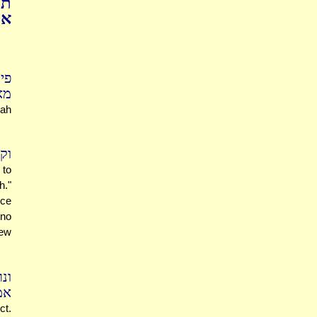
תו
אמ
פי
מא
mah
וק
 to
h."
nce
 no
new
ונ
א'
ct.