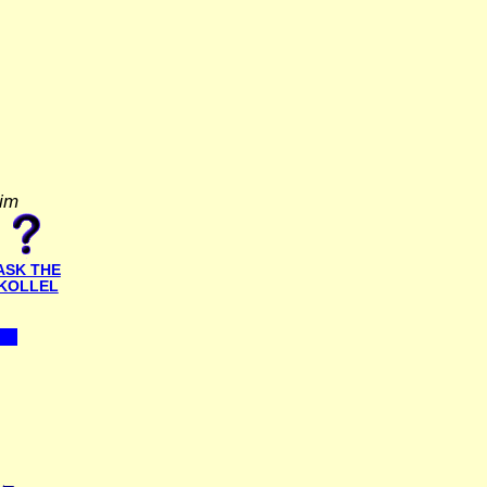
yim
ASK THE
KOLLEL