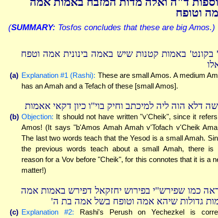
ספות ד"ה ואלה מדות המזבח באמות אמה
ה וטופח
(
SUMMARY:
Tosfos concludes that these are big Amos.)
' בקונט' באמות קטנות שיש באמה בינונית אמה וטפח
לו
(a)
Explanation #1 (Rashi):
These are small Amos. A medium A
has an Amah and a Tefach of these [small Amos].
שה דלא הוה ליה למיכתב וחיק בוי''ו כיון דקאי אאמות
(b)
Objection:
It should not have written "v'Cheik", since it refers
Amos! (It says "b'Amos Amah Amah v'Tofach v'Cheik Ama
The last two words teach that the Yesod is a small Amah. Si
the previous words teach about a small Amah, there is
reason for a Vov before "Cheik", for this connotes that it is a 
matter!)
ראה כמו שפירש''י בפירוש יחזקאל דפירש באמות אמה
מות גדולות שיהא אמה וטופח בשל אמה בת ה
(c)
Explanation #2:
Rashi's Perush on Yechezkel is corre