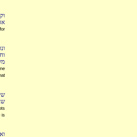
וק
אח
for
ונ
וח
מש
one
hat
שי
שא
ots
 is
וא