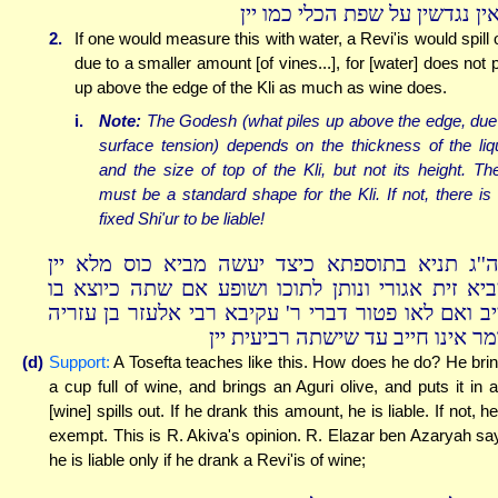
ין נגדשין על שפת הכלי כמו יין
2.
If one would measure this with water, a Revi'is would spill 
due to a smaller amount [of vines...], for [water] does not p
up above the edge of the Kli as much as wine does.
i.
Note:
The Godesh (what piles up above the edge, due
surface tension) depends on the thickness of the liq
and the size of top of the Kli, but not its height. Th
must be a standard shape for the Kli. If not, there is
fixed Shi'ur to be liable!
ה''ג תניא בתוספתא כיצד יעשה מביא כוס מלא יין
ביא זית אגורי ונותן לתוכו ושופע אם שתה כיוצא בו
יב ואם לאו פטור דברי ר' עקיבא רבי אלעזר בן עזריה
מר אינו חייב עד שישתה רביעית יין
(d)
Support:
A Tosefta teaches like this. How does he do? He bri
a cup full of wine, and brings an Aguri olive, and puts it in 
[wine] spills out. If he drank this amount, he is liable. If not, he
exempt. This is R. Akiva's opinion. R. Elazar ben Azaryah sa
he is liable only if he drank a Revi'is of wine;