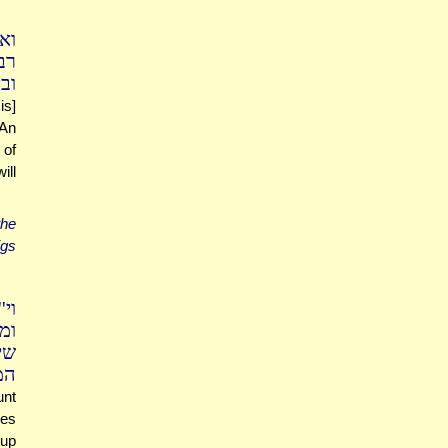
וא
רב
ובי
is]
[An
 of
ill
the
igs
וי
ומ
שי
המי
unt
oes
cup