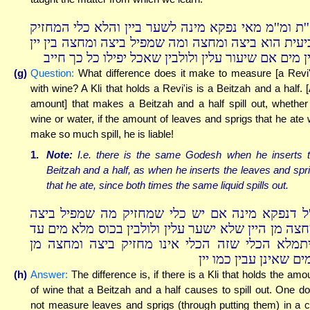
''ת ומ''מ מאי נפקא מינה לשער ביין והלא כלי המחזיק
יעית הוא ביצה ומחצה ומה שמפיל ביצה ומחצה בין יין
ן מים אם שיעור עלין ולולבין שאכל יפילו כל כך חייב
(g)
Question:
What difference does it make to measure [a Revi'
with wine? A Kli that holds a Revi'is is a Beitzah and a half. 
amount] that makes a Beitzah and a half spill out, whether
wine or water, if the amount of leaves and sprigs that he ate w
make so much spill, he is liable!
1.
Note:
I.e. there is the same Godesh when he inserts 
Beitzah and a half, as when he inserts the leaves and spr
that he ate, since both times the same liquid spills out.
''ל דנפקא מינה אם יש כלי שמחזיק מה שמפיל ביצה
חצה מן היין שלא ישער עלין ולולבין בכוס מלא מים עד
תמלא הכלי שזה הכלי אינו מחזיק ביצה ומחצה מן
ם שאינן עבין כמו יין
(h)
Answer:
The difference is, if there is a Kli that holds the amo
of wine that a Beitzah and a half causes to spill out. One d
not measure leaves and sprigs (through putting them) in a 