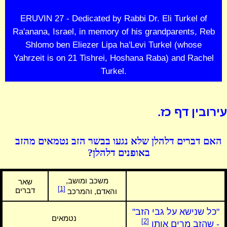
ERUVIN 27 - Dedicated by Rabbi Dr. Eli Turkel of
Ra'anana, Israel, in memory of his grandparents, Reb
Shlomo ben Eliezer Lipa ha'Levi Turkel (whose
Yahrzeit is on 21 Tishrei, Hoshana Raba) and Rachel
Turkel.
עירובין דף כז.
האם דברים דלהלן שלא נגעו בבשר הזב נטמאים מהזב
באופנים דלהלן?
משכב ומושב,
שאר
[1]
דברים
והאדם, והמרכב
"כל שנישא על גבי הזב"
נטמאים
[2]
- שהזב מרים אותו