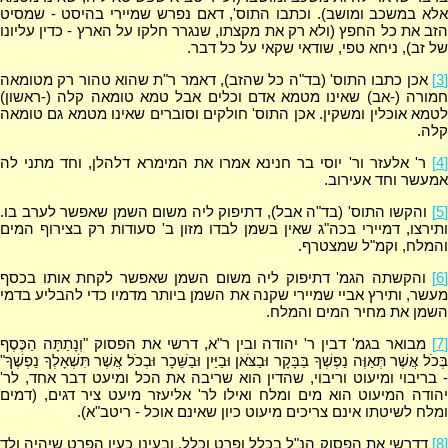
אלא במשכב ומושב). וכתבו התוס', דאם נפרש שמיירי בהיסט - שמסיט
הזב את כל החפץ (ולא רק את מקצתו, שנגרר חלקו על הארץ - כדין עליונו
של זב), ניחא טפי, שודאי שקאי על כל דבר.
[3]
אכן כתבו התוס' (בד"ה כל שהזב), דאמר ר"ת שהוא טהור רק מטומאה
חמורה (-אב) שאינו מטמא אדם וכלים אבל טמא טומאה קלה (-ראשון)
לטמא אוכלין ומשקין. אכן התוס' חולקים וסוברים שאינו מטמא גם טומאה
קלה.
[4]
ר' אלעזר ור' יוסי בר חנינא אמרו את המימרא דלהלן, וחד מתני לה
אמעשר וחד אעירוב.
[5]
והקשו התוס' (בד"ה אבל), דתיפוק ליה משום השמן שאפשר לערב בו.
ותירצו, דמיירי בכה"ג שאין בשמן לבדו מזון ב' סעודות רק בצירוף המים
והמלח, וקמ"ל שמצטרף.
[6]
והקשתה הגמ' דתיפוק ליה משום השמן שאפשר לקחת אותו בכסף
מעשר, ותירץ אביי שמיירי שקנה את השמן ביותר מדמיו כדי להבליע בדמי
השמן את מחיר המים והמלח.
[7]
מבואר בגמ' דבין ר' יהודה ובין ר"א, דרשי את הפסוק "וְנָתַתָּה הַכֶּסֶף
בְּכֹל אֲשֶׁר תְּאַוֶּה נַפְשְׁךָ בַּבָּקָר וּבַצֹּאן וּבַיַּיִן וּבַשֵּׁכָר וּבְכֹל אֲשֶׁר תִּשְׁאָלְךָ נַפְשֶׁךָ"
- בריבוי ומיעוט וריבוי, שהדין הוא שריבה את הכל ומיעט דבר אחד, לר'
יהודה המיעוט הוא מים ומלח ואילו לר' אליעזר מיעט ציר דגים, (דמים
ומלח לשיטתו אינם צריכים מיעוט כיון שאינם אוכל - ריטב"א).
[8]
דדרשי את הפסוק הנ"ל בכלל ופרט וכלל, ובעינן כעין הפרט שיהיה ולד