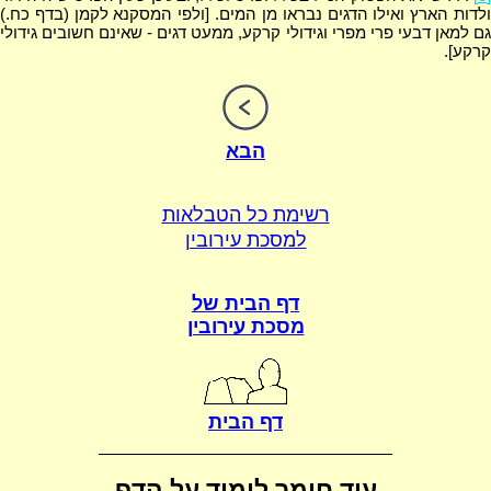
ולדות הארץ ואילו הדגים נבראו מן המים. [ולפי המסקנא לקמן (בדף כח.)
גם למאן דבעי פרי מפרי וגידולי קרקע, ממעט דגים - שאינם חשובים גידולי
קרקע].
הבא
רשימת כל הטבלאות
למסכת עירובין
דף הבית של
מסכת עירובין
דף הבית
עוד חומר לימוד על הדף