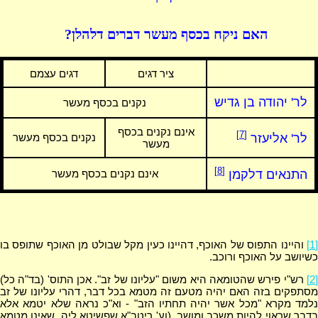
האם ניקח בכסף מעשר דברים דלהלן?
ציר דגים
דגים עצמם
לר' יהודה בן גדיש
נקנים בכסף מעשר
אינם נקנים בכסף
[7]
לר' אליעזר
נקנים בכסף מעשר
מעשר
[8]
התנאים דלקמן
אינם נקנים בכסף מעשר
[1]
והיינו התפוס של האוכף, דהיינו כעין מקל שבולט מן האוכף שתופס בו
כשיושב על האוכף ורוכב.
[2]
רש"י פירש שהטומאה היא משום "עליונו של זב". אכן התוס' (בד"ה כל)
מסתפקים בזה האם יהיה מטעם זה מטמא בכל דבר, דהרי עליונו של זב
נלמד מקרא "מכל אשר יהיה תחתיו הזב" - וא"כ נראה שלא יטמא אלא
בדבר שראוי להיות משכב ומושב. (וע' ריטב"א שפשיטא ליה, שאינו מטמא