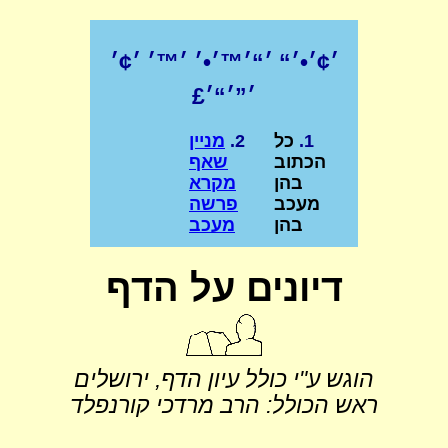
׳¢׳•׳“ ׳“׳™׳•׳ ׳™׳ ׳¢׳
׳”׳“׳£
1.
כל
2.
מניין
הכתוב
שאף
בהן
מקרא
מעכב
‏פרשה
בהן
מעכב
דיונים על הדף
הוגש ע"י כולל עיון הדף, ירושלים
ראש הכולל: הרב מרדכי קורנפלד