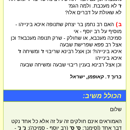
ז'
לא מעכבת. ולמה הגמ'
לא שאולת על דברים אלו?
ב)
האם רב נחמן בר יצחק שתנופה איכא בינייהו -
מוסיף על רב יוסף - אי
סמיכה מעכבא, או שחולק - שרק תנופה מעכבא? וכן
אצל רב פפא שפרישת שבעה
איכא בינייהו? וכן אצל רבינא שריבוי
ז'
ומשיחה
ז'
איכא בינייהו
וכן אצל רבינא בענין ריבוי שבעה ומשיחה שבעה
ברוך ד. קאופמן, ישראל
הכולל משיב:
שלום
האמוראים אינם חולקים זה על זה אלא כל אחד נקט
דבר אחד ([סימנך:
ס' ס'
(רב יוסף - סמיכה);
נ' נ'
-