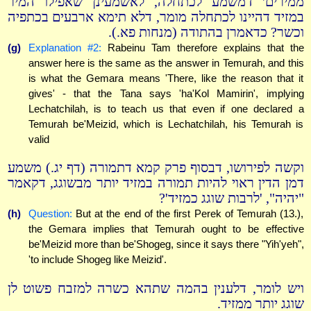
ממירים' דמשמע לכתחלה, לאשמעינן שאפילו המיר
במזיד דהיינו לכתחלה מומר, דלא תימא ארבעים בכתפיה
וכשר? כדאמרן בהתודה (מנחות פא.).
(g)
Explanation #2:
Rabeinu Tam therefore explains that the
answer here is the same as the answer in Temurah, and this
is what the Gemara means 'There, like the reason that it
gives' - that the Tana says 'ha'Kol Mamirin', implying
Lechatchilah, is to teach us that even if one declared a
Temurah be'Meizid, which is Lechatchilah, his Temurah is
valid
וקשה לפירושו, דבסוף פרק קמא דתמורה (דף יג.) משמע
דמן הדין ראוי להיות תמורה במזיד יותר מבשוגג, דקאמר
"יהיה", 'לרבות שוגג כמזיד'?
(h)
Question:
But at the end of the first Perek of Temurah (13.),
the Gemara implies that Temurah ought to be effective
be'Meizid more than be'Shogeg, since it says there "Yih'yeh",
'to include Shogeg like Meizid'.
ויש לומר, דלענין בהמה שתהא כשרה למזבח פשוט לן
שוגג יותר ממזיד.