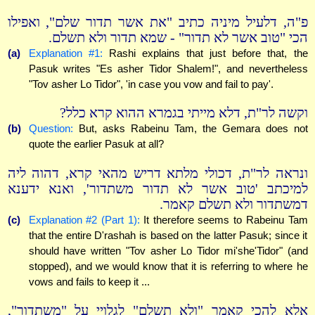
פ"ה, דלעיל מיניה כתיב "את אשר תדור שלם", ואפילו
הכי "טוב אשר לא תדור" - שמא תדור ולא תשלם.
(a)
Explanation #1:
Rashi explains that just before that, the
Pasuk writes "Es asher Tidor Shalem!", and nevertheless
"Tov asher Lo Tidor", 'in case you vow and fail to pay'.
וקשה לר"ת, דלא מייתי בגמרא ההוא קרא כלל?
(b)
Question:
But, asks Rabeinu Tam, the Gemara does not
quote the earlier Pasuk at all?
ונראה לר"ת, דכולי מלתא דריש מהאי קרא, דהוה ליה
למיכתב 'טוב אשר לא תדור משתדור', ואנא ידענא
דמשתדור ולא תשלם קאמר.
(c)
Explanation #2 (Part 1):
It therefore seems to Rabeinu Tam
that the entire D'rashah is based on the latter Pasuk; since it
should have written "Tov asher Lo Tidor mi'she'Tidor" (and
stopped), and we would know that it is referring to where he
vows and fails to keep it ...
אלא להכי קאמר "ולא תשלם" לגלויי על "משתדור",