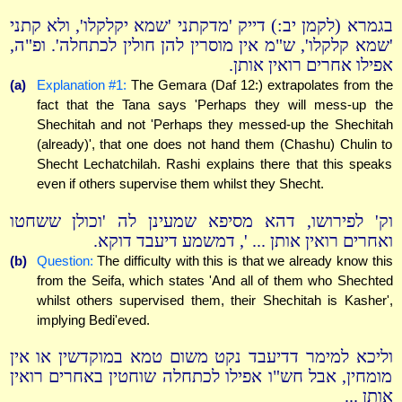
בגמרא (לקמן יב:) דייק 'מדקתני 'שמא יקלקלו', ולא קתני
'שמא קלקלו', ש"מ אין מוסרין להן חולין לכתחלה'. ופ"ה,
אפילו אחרים רואין אותן.
(a)
Explanation #1:
The Gemara (Daf 12:) extrapolates from the
fact that the Tana says 'Perhaps they will mess-up the
Shechitah and not 'Perhaps they messed-up the Shechitah
(already)', that one does not hand them (Chashu) Chulin to
Shecht Lechatchilah. Rashi explains there that this speaks
even if others supervise them whilst they Shecht.
וק' לפירושו, דהא מסיפא שמעינן לה 'וכולן ששחטו
ואחרים רואין אותן ... ', דמשמע דיעבד דוקא.
(b)
Question:
The difficulty with this is that we already know this
from the Seifa, which states 'And all of them who Shechted
whilst others supervised them, their Shechitah is Kasher',
implying Bedi'eved.
וליכא למימר דדיעבד נקט משום טמא במוקדשין או אין
מומחין, אבל חש"ו אפילו לכתחלה שוחטין באחרים רואין
אותן ...