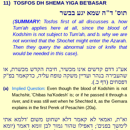
11)
TOSFOS DH SHEMA YIGA BE'BASAR
תוס' ד"ה שמא יגע בבשר
(
SUMMARY:
Tosfos first of all discusses a. how
Tum'ah applies here at all, since the blood of
Kodshim is not subject to Tum'ah, and b. why we are
not worried that the Shochet might enter the Azarah.
Then they query the abnormal size of knife that
would be needed in this case).
אע"ג דדם קדשים אינו מכשיר, חיבת הקדש מכשרת, או
שהעבירה בנהר ועדיין משקה טופח עליה, כדקאמר בפ"ק
דפסחים (דף כ.).
(a)
Implied Question:
Even though the blood of Kodshim is not
Machshir, 'Chibas ha'Kodesh' is; or if he passed it through a
river, and it was still wet when he Shechted it, as the Gemara
explains in the first Perek of Pesachim (20a).
וא"ת, ואמאי לא קאמר דלא ישחוט משום 'דלמא אתי
לימשך בפנים'; דאפילו טהור גמור לבן זומא דאמר (יומא