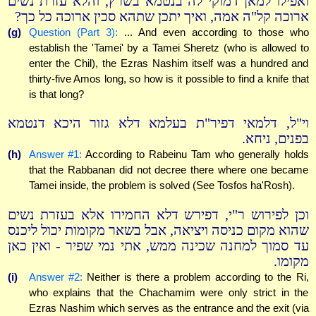
ואפילו למאן דמוקי לה בנטמא בשרץ, והלא עזרת נשים
ארוכה קל"ה אמה, ואיך יתכן שתהא סכין ארוכה כל כך?
(g)
Question (Part 3):
... And even according to those who
establish the 'Tamei' by a Tamei Sheretz (who is allowed to
enter the Chil), the Ezras Nashim itself was a hundred and
thirty-five Amos long, so how is it possible to find a knife that
is that long?
וי"ל, דלמאי דפיר"ת בעלמא דלא גזור היכא דנטמא
בפנים, ניחא.
(h)
Answer #1:
According to Rabeinu Tam who generally holds
that the Rabbanan did not decree there where one became
Tamei inside, the problem is solved (See Tosfos ha'Rosh).
וכן לפירוש ר"י, דפירש דלא החמירו אלא בעזרת נשים
שהוא מקום כניסה ויציאה, אבל בשאר מקומות יכול ליכנס
עד סמוך למחנה שכינה ממש, אתי נמי שפיר - ואין כאן
מקומו.
(i)
Answer #2:
Neither is there a problem according to the Ri,
who explains that the Chachamim were only strict in the
Ezras Nashim which serves as the entrance and the exit (via