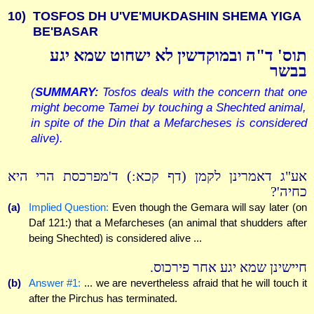
10)
TOSFOS DH U'VE'MUKDASHIN SHEMA YIGA
BE'BASAR
תוס' ד"ה ובמוקדשין לא ישחוט שמא יגע
בבשר
(
SUMMARY:
Tosfos deals with the concern that one
might become Tamei by touching a Shechted animal,
in spite of the Din that a Mefarcheses is considered
alive).
אע"ג דאמרינן לקמן (דף קכא:) ד'מפרכסת הרי היא
כחיה'?
(a)
Implied Question:
Even though the Gemara will say later (on
Daf 121:) that a Mefarcheses (an animal that shudders after
being Shechted) is considered alive ...
חיישינן שמא יגע אחר פירכוס.
(b)
Answer #1:
... we are nevertheless afraid that he will touch it
after the Pirchus has terminated.