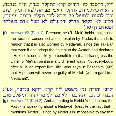
וי"ל, דקסבר כיון דחייש קרא לתקלה בנדר, ה"ה בנדבה,
דהא איכא למיחש לתקלה דאפי' מביאה לעזרה ומקדישה,
יכול להנות ולמעול בה ולבא לידי תקלה בכמה עניינים,
דכ"ע לא בקיאי כהלל 'דמעולם לא מעל אדם בעולתו'
(פסחים דף סו:)
(f)
Answer #2 (Part 1):
Because he (R. Meir) holds that, since
the Torah is concerned about Takalah by Neder, it stands to
reason that it is also worried by Nedavah, since the Takalah
that even if one brings the animal to the Azarah and declares
it Hekdesh, one is likely to benefit from it and transgress the
Dinim of Me'ilah on it in many different ways. Not everybody,
after all is an expert like Hillel who says in Pesachim (66:)
that 'A person will never be guilty of Me'ilah (with regard to a
Nedavah)'.
ולרבי יהודה נמי משמע ליה קרא דוקא בנדבה, אע"ג
דבנדר כתיב, דהא בנדר לא מצי למימר דנודר ומשלם טוב.
(g)
Answer #1 (Part 2):
And according to Rebbi Yehudah too, the
Pasuk is speaking about a Nedavah (despite the fact that it
mentions 'Neder'), since by Neder it is impossible to say that