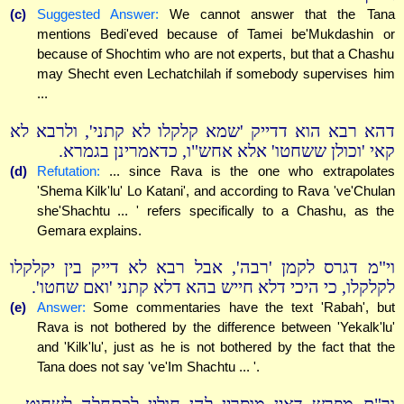
(c)
Suggested Answer:
We cannot answer that the Tana
mentions Bedi'eved because of Tamei be'Mukdashin or
because of Shochtim who are not experts, but that a Chashu
may Shecht even Lechatchilah if somebody supervises him
...
דהא רבא הוא דדייק 'שמא קלקלו לא קתני', ולרבא לא
קאי 'וכולן ששחטו' אלא אחש"ו, כדאמרינן בגמרא.
(d)
Refutation:
... since Rava is the one who extrapolates
'Shema Kilk'lu' Lo Katani', and according to Rava 've'Chulan
she'Shachtu ... ' refers specifically to a Chashu, as the
Gemara explains.
וי"מ דגרס לקמן 'רבה', אבל רבא לא דייק בין יקלקלו
לקלקלו, כי היכי דלא חייש בהא דלא קתני 'ואם שחטו'.
(e)
Answer:
Some commentaries have the text 'Rabah', but
Rava is not bothered by the difference between 'Yekalk'lu'
and 'Kilk'lu', just as he is not bothered by the fact that the
Tana does not say 've'Im Shachtu ... '.