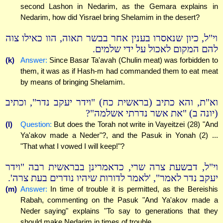
second Lashon in Nedarim, as the Gemara explains in
Nedarim, how did Yisrael bring Shelamim in the desert?
וי"ל, כיון שנאסרו בענין אחר בבשר תאוה, הוו כאילו צוה
להם המקום לאכול על ידי שלמים.
(k)
Answer:
Since Basar Ta'avah (Chulin meat) was forbidden to
them, it was as if Hash-m had commanded them to eat meat
by means of bringing Shelamim.
וא"ת, והא כתיב (בראשית כח) "וידר יעקב נדר", וכתיב
(יונה ב) "את אשר נדרתי אשלמה"?
(l)
Question:
But does the Torah not write in Vayeitzei (28) "And
Ya'akov made a Neder"?, and the Pasuk in Yonah (2) ...
"That what I vowed I will keep!"?
וי"ל, דבשעת צרה שרי, כדאמרינן בבראשית רבה "וידר
יעקב נדר לאמר", 'לאמר לדורות שיהיו נודרים בעת צרה'.
(m)
Answer:
In time of trouble it is permitted, as the Bereishis
Rabah, commenting on the Pasuk "And Ya'akov made a
Neder saying" explains "To say to generations that they
should make Nedarim in times of trouble.