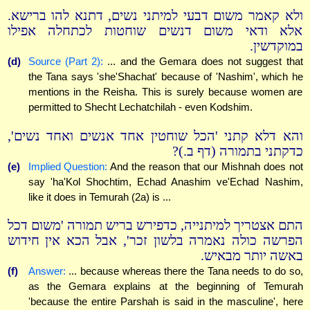
ולא קאמר משום דבעי למיתני נשים, דתנא להו ברישא.
אלא ודאי משום דנשים שוחטות לכתחלה אפילו
במוקדשין.
(d)
Source (Part 2):
... and the Gemara does not suggest that
the Tana says 'she'Shachat' because of 'Nashim', which he
mentions in the Reisha. This is surely because women are
permitted to Shecht Lechatchilah - even Kodshim.
והא דלא קתני 'הכל שוחטין אחד אנשים ואחד נשים',
כדקתני בתמורה (דף ב.)?
(e)
Implied Question:
And the reason that our Mishnah does not
say 'ha'Kol Shochtim, Echad Anashim ve'Echad Nashim,
like it does in Temurah (2a) is ...
התם אצטריך למיתנייה, כדפירש בריש תמורה 'משום דכל
הפרשה כולה נאמרה בלשון זכר', אבל הכא אין חידוש
באשה יותר מבאיש.
(f)
Answer:
... because whereas there the Tana needs to do so,
as the Gemara explains at the beginning of Temurah
'because the entire Parshah is said in the masculine', here