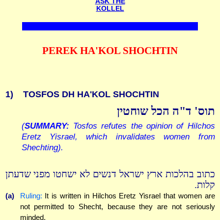
ASK THE
KOLLEL
PEREK HA'KOL SHOCHTIN
1)
TOSFOS DH HA'KOL SHOCHTIN
תוס' ד"ה הכל שוחטין
(
SUMMARY
:
Tosfos refutes the opinion of Hilchos
Eretz Yisrael, which invalidates women from
Shechting).
כתוב בהלכות ארץ ישראל דנשים לא ישחטו מפני שדעתן
קלות.
(a)
Ruling:
It is written in Hilchos Eretz Yisrael that women are
not permitted to Shecht, because they are not seriously
minded.