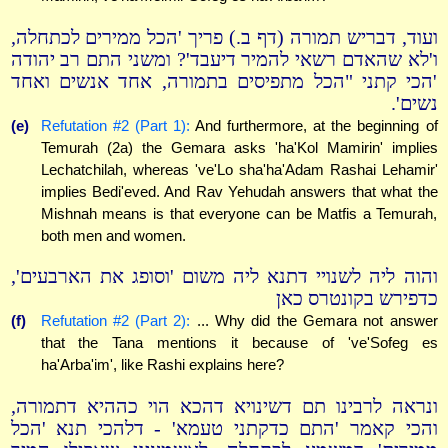
ועוד, דבריש תמורה (דף ב.) פריך 'הכל ממירים לכתחלה,
ו'לא שהאדם רשאי להמיר דיעבד'? ומשני התם רב יהודה
'הכי קתני "הכל מתפיסים בתמורה, אחד אנשים ואחד
נשים'.
(e)
Refutation #2 (Part 1):
And furthermore, at the beginning of
Temurah (2a) the Gemara asks 'ha'Kol Mamirin' implies
Lechatchilah, whereas 've'Lo sha'ha'Adam Rashai Lehamir'
implies Bedi'eved. And Rav Yehudah answers that what the
Mishnah means is that everyone can be Matfis a Temurah,
both men and women.
והוה ליה לשנויי דתנא ליה משום 'וסופג את הארבעים',
כדפירש בקונטרס כאן
(f)
Refutation #2 (Part 2):
... Why did the Gemara not answer
that the Tana mentions it because of 've'Sofeg es
ha'Arba'im', like Rashi explains here?
ונראה לרבינו תם דשינויא דהכא הוי כההיא דתמורה,
והכי קאמר 'התם כדקתני טעמא' - דלהכי תנא 'הכל