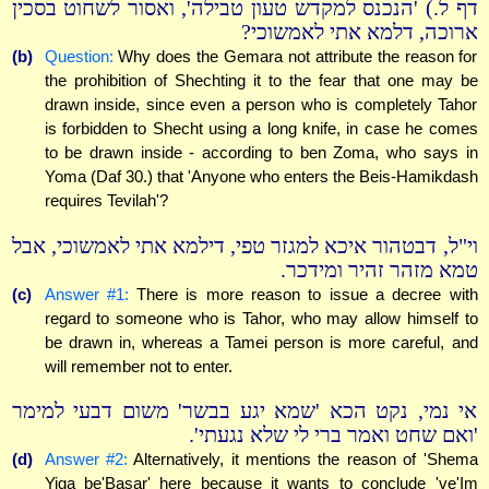
דף ל.) 'הנכנס למקדש טעון טבילה', ואסור לשחוט בסכין
ארוכה, דלמא אתי לאמשוכי?
(b)
Question:
Why does the Gemara not attribute the reason for
the prohibition of Shechting it to the fear that one may be
drawn inside, since even a person who is completely Tahor
is forbidden to Shecht using a long knife, in case he comes
to be drawn inside - according to ben Zoma, who says in
Yoma (Daf 30.) that 'Anyone who enters the Beis-Hamikdash
requires Tevilah'?
וי"ל, דבטהור איכא למגזר טפי, דילמא אתי לאמשוכי, אבל
טמא מזהר זהיר ומידכר.
(c)
Answer #1:
There is more reason to issue a decree with
regard to someone who is Tahor, who may allow himself to
be drawn in, whereas a Tamei person is more careful, and
will remember not to enter.
אי נמי, נקט הכא 'שמא יגע בבשר' משום דבעי למימר
'ואם שחט ואמר ברי לי שלא נגעתי'.
(d)
Answer #2:
Alternatively, it mentions the reason of 'Shema
Yiga be'Basar' here because it wants to conclude 've'Im