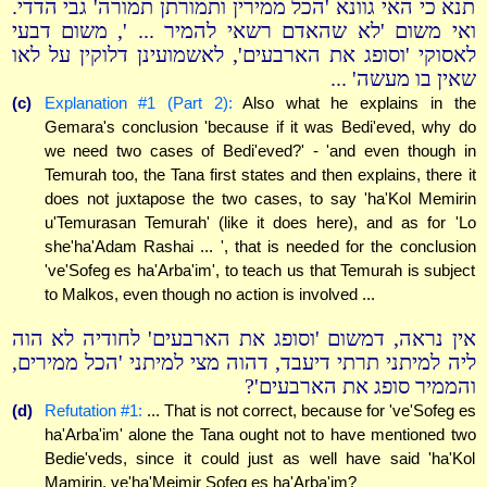
תנא כי האי גוונא 'הכל ממירין ותמורתן תמורה' גבי הדדי.
ואי משום 'לא שהאדם רשאי להמיר ... ', משום דבעי
לאסוקי 'וסופג את הארבעים', לאשמועינן דלוקין על לאו
שאין בו מעשה' ...
(c)
Explanation #1 (Part 2):
Also what he explains in the
Gemara's conclusion 'because if it was Bedi'eved, why do
we need two cases of Bedi'eved?' - 'and even though in
Temurah too, the Tana first states and then explains, there it
does not juxtapose the two cases, to say 'ha'Kol Memirin
u'Temurasan Temurah' (like it does here), and as for 'Lo
she'ha'Adam Rashai ... ', that is needed for the conclusion
've'Sofeg es ha'Arba'im', to teach us that Temurah is subject
to Malkos, even though no action is involved ...
אין נראה, דמשום 'וסופג את הארבעים' לחודיה לא הוה
ליה למיתני תרתי דיעבד, דהוה מצי למיתני 'הכל ממירים,
והממיר סופג את הארבעים'?
(d)
Refutation #1:
... That is not correct, because for 've'Sofeg es
ha'Arba'im' alone the Tana ought not to have mentioned two
Bedie'veds, since it could just as well have said 'ha'Kol
Mamirin, ve'ha'Meimir Sofeg es ha'Arba'im?