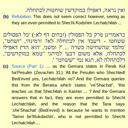
ואין נראה, דאפילו במוקדשין שוחטות לכתחלה.
(b)
Refutation:
This does not seem correct however, seeing as
they are even permitted to Shecht Kodshim Lechatchilah ...
כדאמרינן פרק כל הפסולין (זבחים דף לא:) 'כל הפסולים
ששחטו - דיעבד אין לכתחלה לא? ורמינהי, "ושחט",
'מלמד שהשחיטה כשרה ... '? ומשני, 'הוא הדין דאפילו
לכתחלה, אלא משום דבעי למיתני "טמא במוקדשים",
דלכתחלה לא, תנא נמי "ששחט" '.
(c)
Source (Part 1):
... as the Gemara states in Perek Kol
ha'Pesulim (Zevachim 31:) 'All the Pesulim who Shechted!
Bedi'eved yes, Lechatchilah no? And the Gemara queries
this from the Beraisa which states "ve'Shachat", 'this
teaches us that Shechitah is Kasher ... ? And the Gemara
answers that in fact, they are even permitted to Shecht
Lechatchilah, and the reason that the Tana says
'she'Shachat' (Bedi'eved) is because he wants to mention
'Tamei be'Mukdashin', who is not permitted to Shecht
Lechatchilah ...