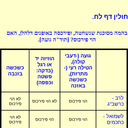
חולין דף לח.
בהמה מסוכנת שנשחטה, ופירכסה באופנים דלהלן, האם
הוי פירכוס? [תוד"ה גועה].
גועה (-דעבי
הוזיזה יד
קולה),
או רגל
הטילה רעי (-
כשכשה
(בדקה:
מתרזת),
בזנבה
פשטה
כשכשה
וכפפה)
באזנה
לרב -
לא הוי
הוי פירכוס
לא הוי פירכוס
כרשב"ג
פירכוס
לשמואל -
לא הוי
הוי פירכוס
הוי פירכוס
כחכמים
פירכוס