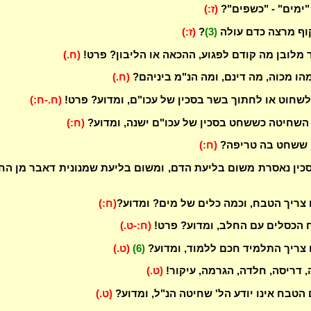
"ימים" - "כשפים"?
(ז:)
קוף מרצה כדם עולה
(3)
?
(ז:)
מלובן מה קודם לפגוע, ההכאה או הליבון? פרט!
(ח.)
מהו מכוה, מה דינם, ומה הנ"מ ביניהם?
(ח.)
שחוט או לחתוך בשר בסכין של עכו"ם, ומדוע? פרט!
(ח.-ח:)
 השחיטה כששחט בסכין של עכו"ם ישנה, ומדוע?
(ח:)
ן ששחט בה טריפה?
(ח:)
סכין נאסרת משום בליעת הדם, ומשום בליעת שמנונית דאבר מן הח
 צריך הטבח, וכמה כלים של מים? ומדוע?
(ח:)
יח הכסלים עם החלב, ומדוע? פרט!
(ח:-ט.)
 צריך התלמיד חכם ללמוד, ומדוע?
(6)
(ט.)
, דריסה, חלדה, הגרמה, עיקור!
(ט.)
 הטבח אינו יודע הל' שחיטה הנ"ל, ומדוע?
(ט.)