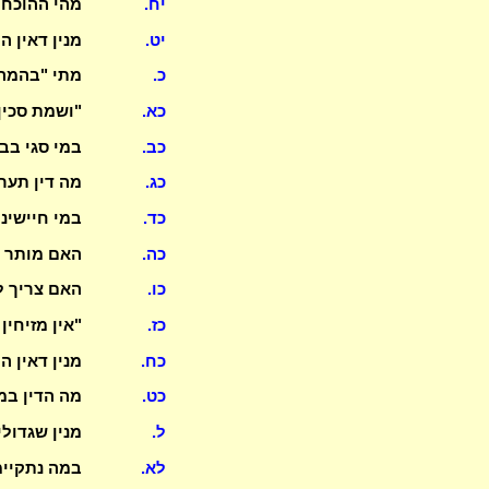
יח.
מהי ההוכחה
יט.
מנין דאין 
כ.
מתי "בהמה"
כא.
"ושמת סכין
כב.
במי סגי בב
כג.
מה דין תער
כד.
במי חיישינ
כה.
האם מותר ל
כו.
האם צריך ל
כז.
"אין מזיחין
כח.
מנין דאין 
כט.
מה הדין ב
ל.
מנין שגדול
לא.
במה נתקיימ