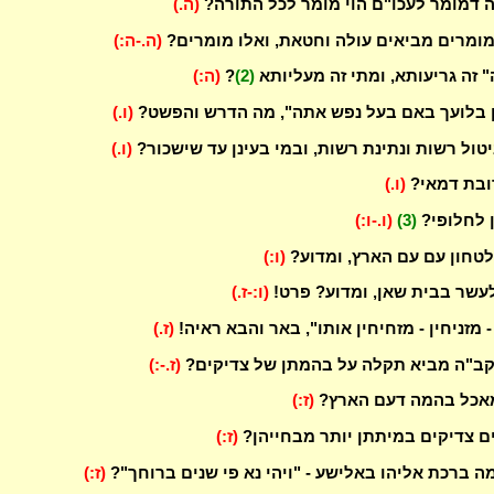
 דמומר לעכו"ם הוי מומר לכל התורה?
(ה.)
המומרים מביאים עולה וחטאת, ואלו מומרים?
(ה.-ה:)
 זה גריעותא, ומתי זה מעליותא
(2)
?
(ה:)
 בלועך באם בעל נפש אתה", מה הדרש והפשט?
(ו.)
יטול רשות ונתינת רשות, ובמי בעינן עד שישכור?
(ו.)
ובת דמאי?
(ו.)
ן לחלופי?
(3)
(ו.-ו:)
טחון עם עם הארץ, ומדוע?
(ו:)
עשר בבית שאן, ומדוע? פרט!
(ו:-ז.)
 - מזניחין - מזחיחין אותו", באר והבא ראיה!
(ז.)
הקב"ה מביא תקלה על בהמתן של צדיקים?
(ז.-:)
מאכל בהמה דעם הארץ?
(ז:)
ים צדיקים במיתתן יותר מבחייהן?
(ז:)
ה ברכת אליהו באלישע - "ויהי נא פי שנים ברוחך"?
(ז:)