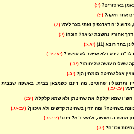
נאמן באיסורים?
(י:)
ים אחר חזקה?
(י:)
, מדוע ל"ח דאדנפיק ואתי בצר ליה?
(י:)
דרך אחוריו נחשבת יציאה? הוכח!
(י:)
נן בתר רובא (11)
(יא.-:)
דלר"מ היכא דלא אפשר לא אפשר?
(יא:-יב.)
קה ששליח עושה שליחותו?
(יב.)
ויין אצל שחיטה מומחין הן?
(יב.)
יו ותרנגוליו שחוטים, מה דינם כשמצאן בבית, באשפה שבבית 
וע?
(יב.-יב:)
י חש"ו שמא יקלקלו את שחיטתן ולא שמא קלקלו?
(יב:)
וונה בשחיטה? ומה הדין בשחיטת קדשים ולא איכוון?
(יב:-יג.)
ן מחשבה ומעשה, ולמאי נ"מ? פרט!
(יב:-יג.)
שחיטת עכו"ם?
(יג.)