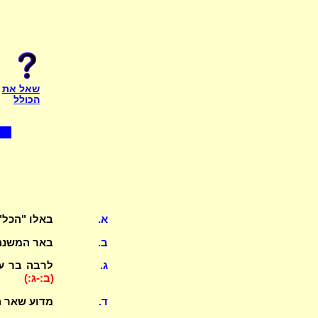
שאל את
הכולל
א.
באלו "הכל"
ב.
באר המשנה
ג.
לרבה בר עו
(ב:-ג:)
ד.
מדוע שאר ה