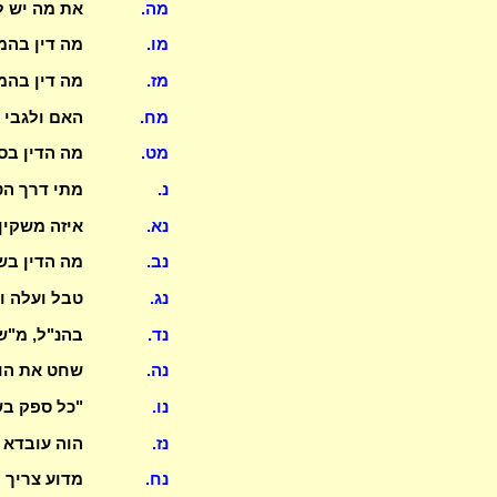
מה.
את מה יש ל
מו.
מה דין בהמ
מז.
מה דין בהמ
מח.
האם ולגבי 
מט.
מה הדין בס
נ.
מתי דרך הט
נא.
איזה משקין 
נב.
מה הדין בש
נג.
טבל ועלה ו
נד.
בהנ"ל, מ"ש
נה.
שחט את הוש
נו.
"כל ספק בש
נז.
הוה עובדא 
נח.
מדוע צריך 