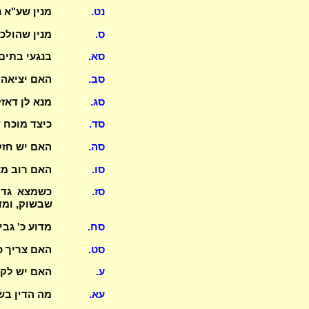
נט.
מנין שע"א 
ס.
מנין שהולכ
סא.
בנגעי בתים
סב.
האם יציאה 
סג.
מנא לן דאזלי
סד.
כיצד מוכח 
סה.
האם יש חז
סו.
האם רוב מצ
סז.
כשמצא גדי
שבשוק, ומד
סח.
מדוע כ' גב
סט.
האם צריך כ
ע.
האם יש לקט
עא.
מה הדין ב