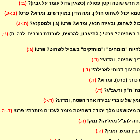
 חרש שוטה וקטן פסולה (כשאין גדול עומד על גביו)?
(ב:)
טמא יכול לשחוט חולין, ומה הדין במוקדשים, ומדוע? פרט!
(ב:-ג.)
ול לשחוט, ובאיזה תנאי, ומדוע? פרט! (ג.) ולמסקנא?
(ה:-ו.)
ר בשחיטה? פרט! (-לתיאבון, להכעיס, לעבודת כוכבים, לכה"ת)
(ג:, 
היות "מומחים" ו"מוחזקים" בשביל לשחוט? פרט!
(ג:)
יך שחיטה, ומדוע?
(ד.)
טת עוף דכותי לאכילה?
(ד.)
כותי (פרט), ומדוע?
(ד.)
נח' ת"ק ורשב"ג?
(ד.)
מץ של עוברי עבירה אחר הפסח, ומדוע?
(ד.-:)
 מיהושפט מלך יהודה דשחיטת מומר לעכו"ם מותרת? פרט!
(ד:-ה.)
חה להנ"ל מאליהו? נמק!
(ה.)
בין ממש, ומנין?
(ה.)