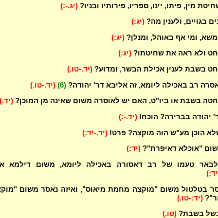
יטת מין, פיתו, יינו, ספריו, פירותיו ובניו?
(יג.-:)
ם בגויים, ולענין מה?
(יג:)
שא, ומי אף באוהל, ומנלן?
(יג:)
חט ולא ראה את שחיטתו?
(יג:)
חט בשבת לענין אכילת הבשר, ומדוע?
(יד.-טו.)
סרה רב באכילה ליומא, זה אליבא דר' יהודה?
(6)
(יד.-טו.)
ה בשבת או ביו"ט, האם יש לאוסרה משום שאינה מן המוכן?
(יד.)
' יהודה בברירה? הוכח!
(יד.-:)
א הוכן מע"ש הוה מוקצה? פרט!
(יד.-יד:)
שום "אוכלא דאיפרת"?
(יד:)
לבאר טעמו של רב דאסורה באכילה ליומא, משום דילמא את
יד:)
סר בטלטול משום "מוקצה מחמת מיאוס", ואיזה נאסר משום "מוק
ר"?
(יד:-טו.)
בשל בשבת?
(טו.)