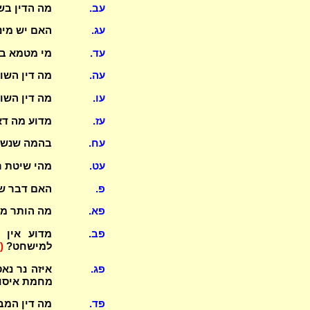
עב.
מה הדין בשח
עג.
האם יש מיני
עד.
מי מטמא במ
עה.
מה דין השו
עו.
מה דין השו
עז.
מדוע מה דא
עח.
בהמה שנשחט
עט.
מהי שיטת ר
פ.
האם דבר של
פא.
מה הותר מ
פב.
מדוע אין 
למישחט?
(
פג.
איזה נר נא
מחמת איסו
פד.
מה דין המ