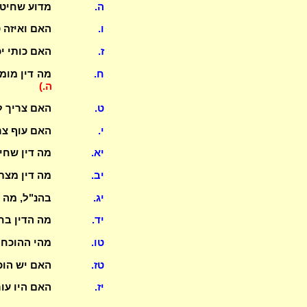
ה.
מדוע שחיטת
ו.
האם ואיזה 
ז.
האם כותי יכ
ח.
מה דין מומ
ה.)
ט.
האם צריך ל
י.
האם עוף צר
יא.
מה דין שחי
יב.
מה דין מצת 
יג.
בהנ"ל, מה 
יד.
מה הדין בח
טו.
מהי ההוכחה
טז.
האם יש הוכ
יז.
האם היו עור