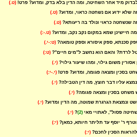
בדוק מיד אחר השחיטה, ומה הדין בלא בדק, ומדוע? פרט!
(ט.)
ה שלא ידוע אם נשחטה כראוי, ומדוע?
(ט.)
ה שנשחטה כראוי ונולד בה ריעותא?
(ט.)
מה חיישינן שמא במקום נקב נקב, ומדוע?
(ט.-:)
פק סכנתא, ספק איסורא וספק טומאה?
(ט:-י.)
ל לרדת? והאם הוא נחשב ל"מים חיים"?
(ט:)
אסורין משום גילוי, ומהו שיעור גילוי?
(י.)
חט בסכין ומצאה פגומה, ומדוע? פרט!
(י.-י:)
נמצא עליו דבר חוצץ, מה דין הטבילה?
(י.)
 משחט בסכין ומצאה פגומה?
(י.)
ט ונמצאת הגרגרת שמוטה, מה הדין ומדוע?
(י.)
חיטה פסול", לאתויי מאי
(2)
?
(י.)
וטרף ר' יוסף עד תליתר חיותא, כמאן?
(י:)
להראות הסכין לחכם?
(י:)