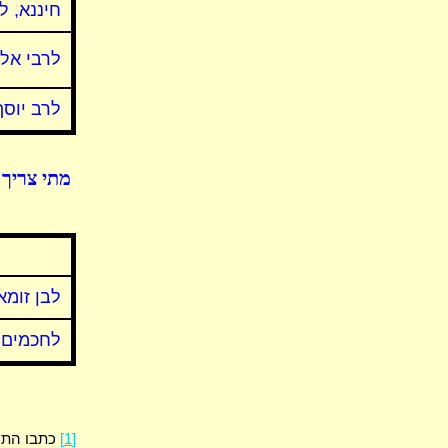
חיננא, ל
לרבי אלע
לרב יוסף
מתי צריך ל
לבן זומא
לחכמים
[1]
כתבו התוס