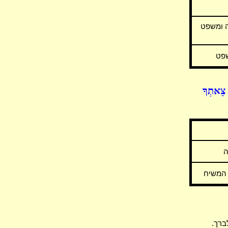
ה ומשפט
שפט
ֵאתְךָ
ה
 המשיח
ברך.