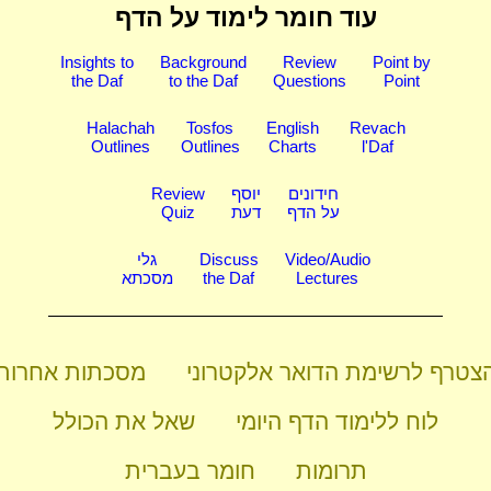
עוד חומר לימוד על הדף
Insights to
Background
Review
Point by
the Daf
to the Daf
Questions
Point
Halachah
Tosfos
English
Revach
Outlines
Outlines
Charts
l'Daf
חידונים
יוסף
Review
על הדף
דעת
Quiz
Video/Audio
Discuss
גלי
Lectures
the Daf
מסכתא
צטרף לרשימת הדואר אלקטרוני
מסכתות אחרות
לוח ללימוד הדף היומי
שאל את הכולל
תרומות
חומר בעברית