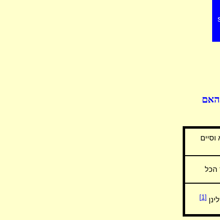
 האם
וסיים
 הכל
[1]
ינן