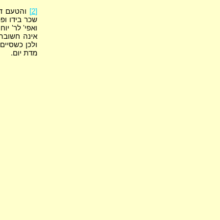
[2]
והטעם ד"ה
שכר בידו ופת
ואפי' לר' יו
אינה חשובה 
ולכן כשסיים 
מדת יום.