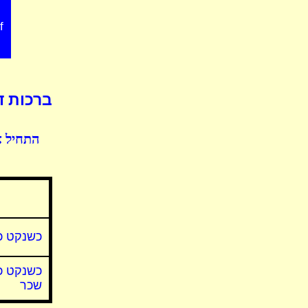
f
ברכות ד
התחיל א
כשנקט כו
כשנקט כ
שכר