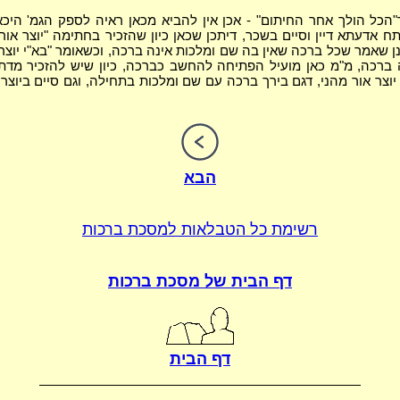
כל הולך אחר החיתום" - אכן אין להביא מכאן ראיה לספק הגמ' היכ
ח אדעתא דיין וסיים בשכר, דיתכן שכאן כיון שהזכיר בחתימה "יוצר אור"
חנן שאמר שכל ברכה שאין בה שם ומלכות אינה ברכה, וכשאומר "בא"י יוצר
ברכה, מ"מ כאן מועיל הפתיחה להחשב כברכה, כיון שיש להזכיר מדת 
יוצר אור מהני, דגם בירך ברכה עם שם ומלכות בתחילה, וגם סיים ביוצר
הבא
רשימת כל הטבלאות
למסכת ברכות
דף הבית של
מסכת ברכות
דף הבית