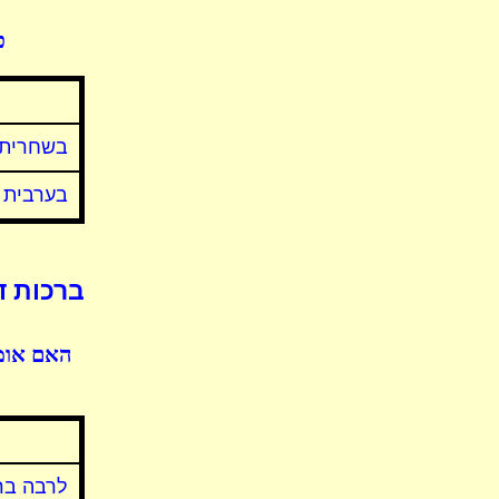
פ
בשחרית
בערבית
ברכות ד
האם אומ
לרבה בר