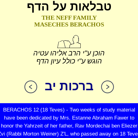
טבלאות על הדף
THE NEFF FAMILY
MASECHES BERACHOS
הוכן ע"י הרב אליהו עטיה
הוגש ע"י כולל עיון הדף
ברכות יב
BERACHOS 12 (18 Teves) - Two weeks of study material
have been dedicated by Mrs. Estanne Abraham Fawer to
honor the Yahrzeit of her father, Rav Mordechai ben Eliezer
Zvi (Rabbi Morton Weiner) Z'L, who passed away on 18 Teve