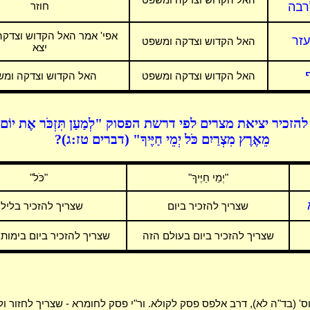
רבה
חוזר
אפי' אמר האל הקדוש וצדק
זר
האל הקדוש וצדקה ומשפט
יצא
האל הקדוש וצדקה ומשפט
האל הקדוש וצדקה ומ
הזכיר יציאת מצרים לפי דרשת הפסוק "לְמַעַן תִּזְכֹּר אֶת יוֹם צ
מֵאֶרֶץ מִצְרַיִם כֹּל יְמֵי חַיֶּיךָ" (דברים טז:ג)?
"יְמֵי חַיֶּיךָ"
"כֹּל"
שצריך להזכיר ביום
שצריך להזכיר בליל
שצריך להזכיר ביום בעולם הזה
שצריך להזכיר ביום בימות
' (בד"ה לא), דרב אלפס פסק לקולא. ור"י פסק לחומרא - שצריך לחזור ול