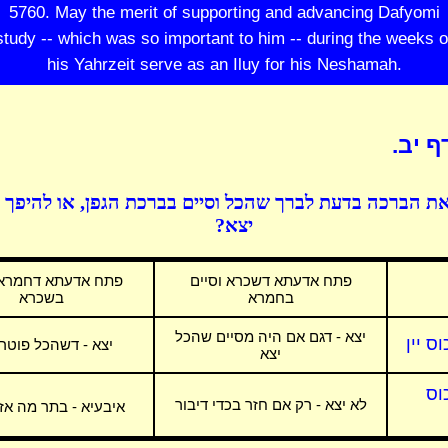
5760. May the merit of supporting and advancing Dafyomi
study -- which was so important to him -- during the weeks o
his Yahrzeit serve as an Iluy for his Neshamah.
ף יב.
ת הברכה בדעת לברך שהכל וסיים בברכת הגפן, או להיפך
יצא?
פתח אדעתא דשכרא וסיים
פתח אדעתא דחמרא 
בחמרא
בשכרא
יצא - דגם אם היה מסיים שהכל
ס יין
יצא - דשהכל פוטר
יצא
וס
לא יצא - רק אם חזר בכדי דיבור
איבעיא - בתר מה אזל