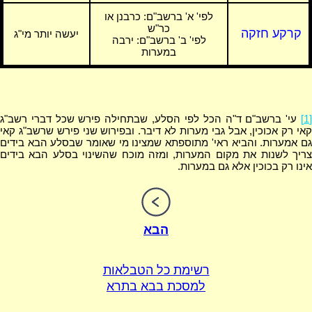
לפי' א' ברשב"ם:
כרבנן או
כר"ש
קרקע חזקה
יעשה יותר מי"ג
לפי' ב' ברשב"ם: ירבה
במערות
[1]
עי' ברשב"ם ד"ה הכל לפי הסלע, שבתחילה פירש שכל דברי רשב"ג
קאי רק אכוכין, אבל גבי מערות לא דיבר. ובפירוש שני פירש שרשב"ג קאי
גם אמערות. והביא ראי' מתוספתא שמצינו מי שאומר שבסלע הבא בידים
צריך לשנות את מקום המערות, ומזה מוכח שהשינוי בסלע הבא בידים
אינו רק בכוכין אלא גם במערות.
הבא
רשימת כל הטבלאות
למסכת בבא בתרא