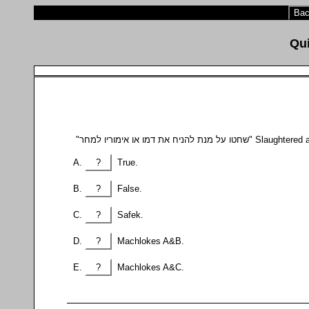
Bac
?
True.
?
False.
?
Safek.
?
Machlokes A&B.
?
Machlokes A&C.