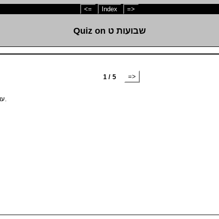
<=
Index
=>
Quiz on שבועות ט
=>
1 / 5
אין בה ידיעה בתחלה ויש בה ידיעה בסוף brings an עולה ויורד.