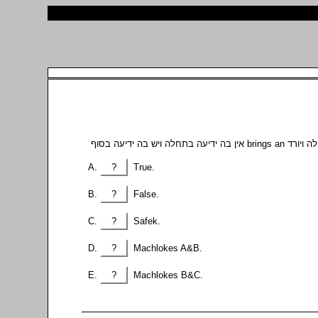
?
True.
?
False.
?
Safek.
?
Machlokes A&B.
?
Machlokes B&C.