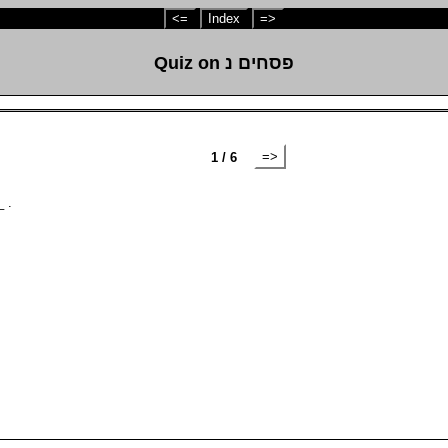
<=
Index
=>
Quiz on פסחים נ
=>
1 / 6
____ .