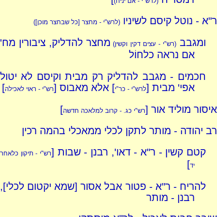
(לרש"י - אם יניח)
ר"א - נוטל קיסם לשיניו
(לרש"י - מחצר [כל שבחצר מוכן])
ומגבב
מחצר להדליק, ציבורין מח'
(רש"י - עצים דקין וקשין)
אם נראה כלחוֹל
חכמים - מגבב להדליק רק מבית וקיסם לא יטול
אפי' מבית [
] אלא מאבוס [
]
לרש"י - כר"י
רש"י - ראוי לאכילה
איסור מוליד אור [
]
רש"י כג. - קרוב למלאכה חדשה
רב יהודה - מותר לתקן לכלי ממאכלי בהמה רכין
קטם קשין - ר"א - דאו', רבנן - שבות [
רש"י - תיקון כלאחר
]
יד
להריח - ר"א - פטור אבל אסור [שמא יקטום לכלי],
רבנן - מותר