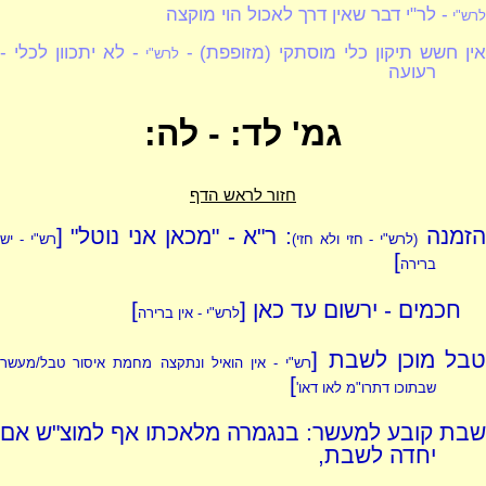
- לר"י דבר שאין דרך לאכול הוי מוקצה
לרש"י
ין חשש תיקון כלי מוסתקי (מזופפת) -
- לא יתכוון לכלי -
לרש"י
רעועה
גמ' לד: - לה:
חזור לראש הדף
זמנה
: ר"א - "מכאן אני נוטל" [
(לרש"י - חזי ולא חזי)
רש"י - יש
]
ברירה
חכמים - ירשום עד כאן [
]
לרש"י - אין ברירה
בל מוכן לשבת [
רש"י - אין הואיל ונתקצה מחמת איסור טבל/מעשר
]
שבתוכו דתרו"מ לאו דאו'
שבת קובע למעשר: בנגמרה מלאכתו אף למוצ"ש אם
יחדה לשבת,