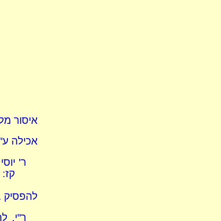
איסור מלאכה - ע"ש 
אכילה ע"ש ועיו
קז: 
להפסיק 
ר"י, ל