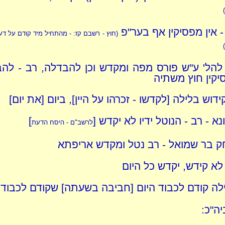
י - אין מפסיקין אף בער"פ
(חוץ - רשבם קז: - מהתחיל מיד קודם על דע
להל' ע"ש פורס מפה ומקדש וכן להבדלה, רב - להב
יקין חוץ משתיה
קידוש בלילה [לקדשו - זכרהו על היין], ביום [את יום]
א - רב - הנוטל ידיו לא יקדש [
]
לרשב"ם - היסח הדעת
ק בר שמואל - רב נטל ומקדש אריפתא
לא קידש, יקדש כל היום
ילה קודם לכבוד היום [חביבה בשעתה] שקודם לכבוד 
ה"כ: