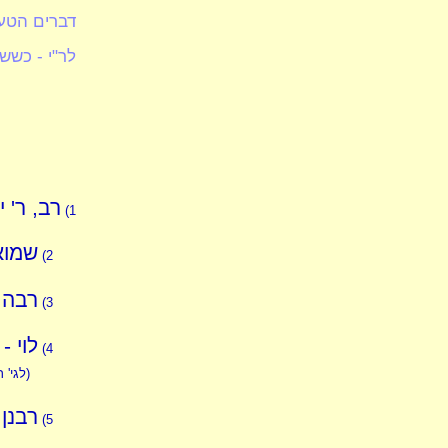
דברים הטעו
לר"י - כשש
רב, ר' י
1)
שמואל
2)
רבה -
3)
לוי - 
4)
(לגי' 
רבנן 
5)