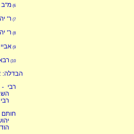
מ"ב ד
6)
ר' יה
7)
ר' יה
8)
אביי 
9)
רבא,
10)
הבדלה: א
רבי - 
השבי
רבי,
חותם -
יהוש
הודא