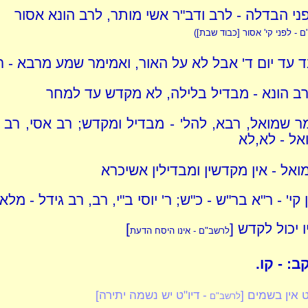
ני הבדלה - לרב ודב"ר אשי מותר, לרב הונא אסור
 - לפני קי' אסור [כבוד שבת])
 עד יום ד' אבל לא על האור, ואמימר שמע מרבא - רק
 רב הונא - מבדיל בלילה, לא מקדש עד למחר
ר שמואל, רבא, להל' - מבדיל ומקדש; רב אסי, רב י
אל - לא,לא
ואל - אין מקדשין ומבדילין אשיכרא
 קי' - ר"א בר"ש - כ"ש; ר' יוסי ב"י, רב, רב גידל - מלא
ו יכול לקדש [
]
לרשב"ם - אינו היסח הדעת
: - קו.
 אין בשמים [
- דיו"ט יש נשמה יתירה]
לרשב"ם