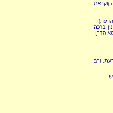
ה
וקראת
[
 הדעת]
ין ברכה
א הדר]
עת; ורב
ש