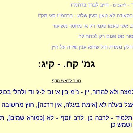
 -
- חייב לברך ברהמ"ז
לרשב"ם
ן בסעודה לא טעון מעין שלש - ברהמ"ז סגי מק"ו
ב אשי טעמו פגמו רק אי מחסר משיעור
סור כוס פגום רק לכתחילה
לחלק ממדת חול שהוא ענין שירה על היין
גמ' קח. - קיג:
חזור לראש הדף
ה ולא למרור, יין - נ"מ בין א' וב' ל-ג' וד' ולהל' בכולן
ל בעלה לא [אימת בעלה, אין דרכה], חוץ מחשובה
 תלמיד - לרבה כן, לרב יוסף - לא [כמורא שמים], ת
ושמש כן