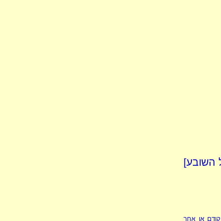
לתיאבון, לא על השובע]
 קודם או אחר