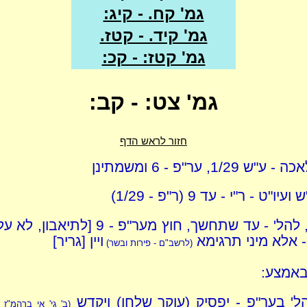
גמ' קח. - קיג:
גמ' קיד. - קטז.
גמ' קטז: - קכ:
גמ' צט: - קב:
חזור לראש הדף
1/29, ער"פ - 6 ומשמתינן
"ט - ר"י - עד 9 (ר"פ - 1/29)
ר' יוסי, להל' - עד שתחשך, חוץ מער"פ - 9 [
- אלא מיני תרגימא
ויין [גריר]
(לרשב"ם - פירות ובשר)
באמצע:
הל' בער"פ - יפסיק (עוקר שלחן) ויקדש
(ב' גי' אי ברהמ"ז