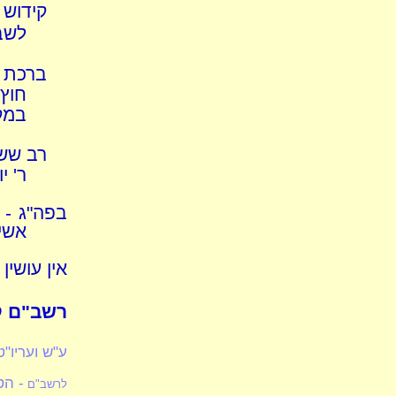
קידוש 
לשב
ברכת ה
חוץ
במק
רב ששת
ר' י
בפה"ג - 
אשי
אין עושין
רשב"ם ק.
ע"ש ועריו"ט
- הט
לרשב"ם