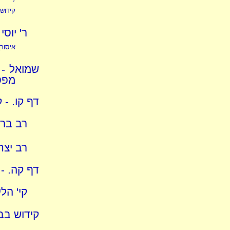
קידוש)
ר' יוס
איסור)
שמואל - 
מפס
דף קו. - 
רב ברונ
רב יצח
דף קה. - 
קי' הל
קידוש בבי