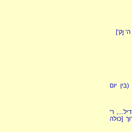
 ה'
ו
ק']
בין יום
..., ר'
ך [כולה