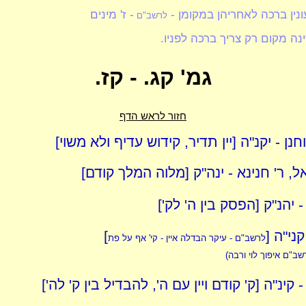
נין ברכה לאחריהן במקומן -
- ז' מינים
לרשב"ם
ינה מקום רק צריך ברכה לפניו.
גמ' קג. - קז.
חזור לראש הדף
וחנן - יקנ"ה [יין תדיר, קידוש עדיף ולא משוי]
, ר' חנינא - ינה"ק [מלוה המלך קודם]
 יהנ"ק [הפסק בין ה' לק']
קני"ה [
]
לרשב"ם - עיקר הבדלה איין - קי' אף על פת
רשב"ם איפוך לוי ורבה)
- קינ"ה [ק' קודם ויין עם ה', להבדיל בין ק' לה']