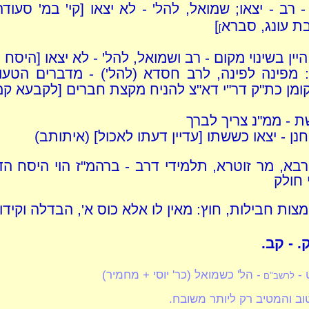
- רב - יצאו; שמואל, להל' - לא יצאו [קי' במ' סעוד
ת עונג, סברא
]
]
יין בשינוי מקום - רב ושמואל, להל' - לא יצאו [היסח
: מפינה לפינה, לרב חסדא (להל') - מדברים הטעונ
ומן כת"ק דר"י דא"צ להניח מקצת חברים [לקבעא קמ
 - ממ"נ צריך לברך
וחנן - יצאו כששתו [עדיין דעתו לאכול] (איתותב)
רבא, מר זוטרא, תלמידי דרב - ברהמ"ז הוי היסח הד
 חולק
 מצות חבילות, חוץ: מאין לו אלא כוס א', הבדלה וקידו
 - קב.
 -
- הל' כשמואל (כר' יוסי + מחמיר)
לרשב"ם
וב והמטיב רק ליותר משובח.