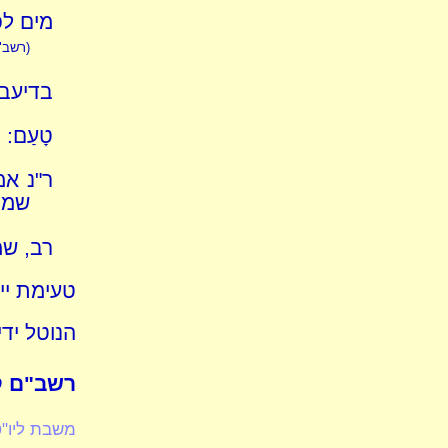
מים לפ
(רשב"ם
בדיעבד
טָעַם:
ר"נ אמ
שמו
רב, שמ
טעימת יין
הנוטל ידי
רשב"ם קב
משבת ליו"ט