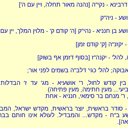
רבינא - נקי"ה [נהנה מאור תחלה, ויין עם ה']
ושע - ניה"ק
ושע בן חנניא - נהי"ק [ה' קודם ק' - מלוין המלך, יין עם
- יקזנ"ה [ק' קודם זמן]
 להל' - יקנה"ז [בסוף דזמן אף בשוק]
בוקה; להל' כגי' דלב"ה בשמים לפני אור;
בין קודש לחול, ר' אושעיא - מג' עד ז' הבדלות (
עי... מעין חתימה, מעין פתיחה)
 ר' מנחם בר סימאי, חנניא - אחת
 סודר בראשית, יוצר בראשית, מקדש ישראל, המבדיל
ע ב"ח - מקדש... והמבדיל. לעולא אינו חותם בברו
ה].