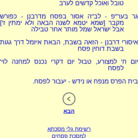
טובל ואוכל קדשים לערב
גר בער"פ - לב"ה אסור בפסח מדרבנן - כפורש
מקבר [שמא יטמא לשנה הבאה ולא ימתין ז']
אבל ישראל שמל מותר אחר טבילה
איסורי דרבנן - הזאה בשבת, הבאת איזמל דרך גגות
בשבת דוחין פסח
יום ח' למצורע, טבול יום דקרי נכנס למחנה לוי'
לפסח
בית הפרס מנפח או נידש - יעבור לפסח.
הבא
רשימת גלי מסכתא
למסכת פסחים