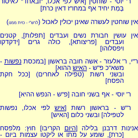
ר' יוסי - שוחטין [איש לפי אכלו, "ובאחד" לאיסור
בָּמַת יחיד אף במחו"ז דאין כרת]
אין שוחטין לעשרה שאינן יכולין לאכול (
)
לרש"י - כזית ממנו
אין עושין חבורת נשים ועבדים [תפלות], קטנים
ועבדים [פריצותא], כולה גרים [ידקדקו
ויפסלוהו]
"י, ר' אלעזר - אשה חובה בראשון [במכסת
נפשות
-
משא"כ פ"ש -
האיש
ההוא]
ובשני רשות (טפילה לאחרים) [ככל חקת
הפסח]
ר' יוסי - אף בשני חובה [פ"ש - הנפש ההיא]
ר"ש - בראשון רשות [
איש
לפי אכלו, נפשות
לטפילה] ובשני כלום [האיש]
אנינות דרבנן בלילה [
היום
הקריבו] חוץ: מלפסח
[כרת], שומע על מתו או ליקטו עצמות ביום -