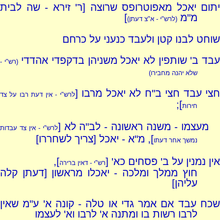
יתום יאכל מאפוטרופס שרוצה [ר' זירא - שה לבית
מ"מ
]
(לרש"י - א"צ דעתן)
שוחט לבנו קטן ולעבד כנעני על כרחם
בד ב' שותפין לא יאכל משניהן בדקפדי אהדדי
(רש"י -
שלא יהנה מחבירו)
צי עבד חצי ב"ח לא יאכל מרבו [
לרש"י - אין דעת רבו על צד
];
חירות
מעצמו - משנה ראשונה - לב"ה לא [
לרש"י - אין צד עבדות
], מ"א - יאכל [צריך לשחררו]
נמשך אחר דעתו
אין נמנין על ב' פסחים כא' [
],
רש"י - דאין ברירה
חוץ ממלך ומלכה - יאכלו מראשון [דעתן קלה
עליהן]
שכח עבד אם אמר גדי או טלה - קונה א' ע"מ שאין
לרבו רשות בו ומתנה א' לרבו וא' לעצמו