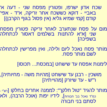
שכח אדון ישרפו, ופטורין מפסח שני - דעה א'
באביי - דוקא כששכח אחר זריקה, א"ד - אפי'
קודם [קמי שמיא גליא (אין פסול בגוף הקרבן)]
מום על פסח שנתערב לאחר זריקה פטורין מפסח
שני [א"א להתנות בשלמים דאסור לכתחלה
בשפיכה]
מוֹתר פסח נאכל ליום ולילה, ואין מפרישין לכתחלה
לשם מותר פסח.
לימנות אפסח עד שישחט [במכסת... תכוסו]
מושכין - רבנן עד שישחט [מהיות משה - מחיותיה],
ר"ש - עד שיזרק [מהוייתיה]
מותר להגיד "טול חלקך": לממנה אחרים בחלקו [
רש"י -
], לידיו יפות (אוכל הרבה), ולא
כמ"ד נאכל בב' חבורות
לסתם בני חבורה