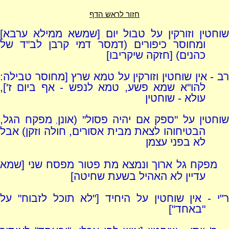
חזור לראש הדף
שוחטין וזורקין על טבול יום [שמשא ממילא ערבא]
ומחוסר כיפורים (דמסר דמי קרבן לב"ד של
כהנים) [חזקה שיקריבו]
רב - אין שוחטין וזורקין על טמא שרץ [מחוסר טבילה:
להו"א שמא פשע, טמא לנפש - אף ביום ז'],
עולא - שוחטין
שוחטין על "ספק אם יהיה פסול" (אונן
מפקח הגל,
,
הבטיחוהו לצאת מבית אסורים, חולה וזקן) אבל
לא בפני עצמן
מפקח גל ארוך ונמצא מת פטור מפסח שני [שמא
עדיין לא האהיל בשעת שחיטה]
ר"י - אין שוחטין על היחיד ["לא תוכל לזבוח" על
"באחד"]