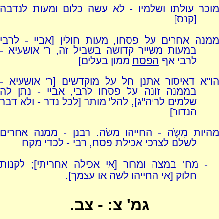
מוכר עולתו ושלמיו - לא עשה כלום ומעות לנדבה
[קנס]
ממנה אחרים על פסחו, מעות חולין [אביי - לרבי
במעות משייר קדושה בשביל זה, ר' אושעיא -
לרבי אף
הפסח
ממון בעלים]
הו"א דאיסור אתנן חל על מוקדשים [ר' אושעיא -
בממנה זונה על פסחו לרבי, אביי - נתן לה
שלמים לריה"ג], להל' מותר [לכל נדר - ולא דבר
הנדור]
מהיות מִשֶֹה - החייהו משׂה: רבנן - ממנה אחרים
לשלם לצרכי אכילת פסח, רבי - לכדי מקח
- מח' במצה ומרור [אי אכילה אחריתי]; לקנות
חלוק [אי החייהו לשה או עצמך].
גמ' צ: - צב.