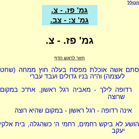
הכולל
גמ' פז. - צ.
גמ' צ: - צב.
גמ' פז. - צ.
חזור לראש הדף
סתם אשה אוכלת מפסח בעלה חוץ ממחה (שחט
לעצמה) וה"ה בניו גדולים ועבד עברי
רדופה לילך - מאביה רגל ראשון, אח"כ במקום
שרוצה
אינה רדופה - רגל ראשון - במקום שהיא רוצה
הושע לא ביקש רחמים, רחמי ה' כשהגלה, בית אלקי
יעקב