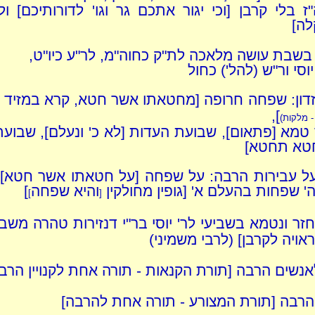
ז בלי קרבן [וכי יגור אתכם גר וגו' לדורותיכם] ול
לה]
בשבת עושה מלאכה לת"ק כחוה"מ, לר"ע כיו"ט,
יוסי ור"ש (להל') כחול
זדון: שפחה חרופה [מחטאתו אשר חטא, קרא במזיד
],
- מלקות)
 טמא [פתאום], שבועת העדות [לא כ' ונעלם], שבועת
טא תחטא]
על עבירות הרבה: על שפחה [על חטאתו אשר חטא]
' שפחות בהעלם א' [גופין מחולקין
והיא שפחה
]
]
[
חזר ונטמא בשביעי לר' יוסי בר"י דנזירות טהרה משביע
אויה לקרבן] (לרבי משמיני)
אנשים הרבה [תורת הקנאות - תורה אחת לקנויין הרב
הרבה [תורת המצורע - תורה אחת להרבה]