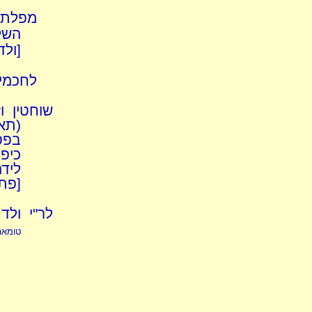
מפלת ב
השלי
[ולד
לחכמים
שוחטין ו
(תאו
בפס
כיפו
ליד
[פת
לר"י ולד
טומאה