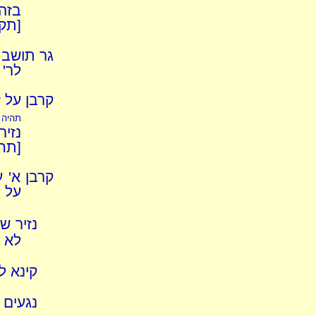
בזה"
[תק
גר תושב 
לר' 
קרבן על 
תהיה 
נזיר
[תח
קרבן א' 
על ה
נזיר ש
לא ר
קינא ל
נגעים 