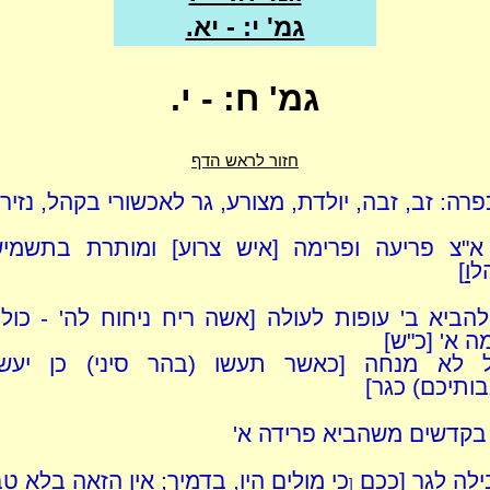
גמ' י: - יא.
גמ' ח: - י.
חזור לראש הדף
רה: זב, זבה, יולדת, מצורע, גר לאכשורי בקהל, נזיר ל
א"צ פריעה ופרימה [איש צרוע] ומותרת בתשמיש
ל
ו
]
להביא ב' עופות לעולה [אשה ריח ניחוח לה' - כולו 
 א' [כ"ש]
 לא מנחה [כאשר תעשו (בהר סיני) כן יעש
ותיכם) כגר]
בקדשים משהביא פרידה א'
ילה לגר [ככם
כי מולים היו, בדמיך; אין הזאה בלא ט
[