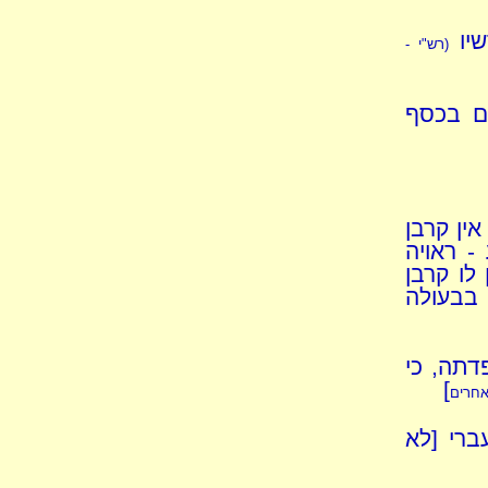
שיו
(רש"י -
ם בכסף
אין קרבן
- ראויה
לו קרבן
 בבעולה
דתה, כי
]
אחרים
ברי [לא