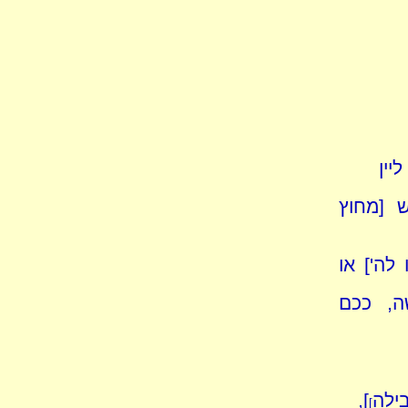
יין
 [מחוץ
לה'] או
ה, ככם
בילה
],
]