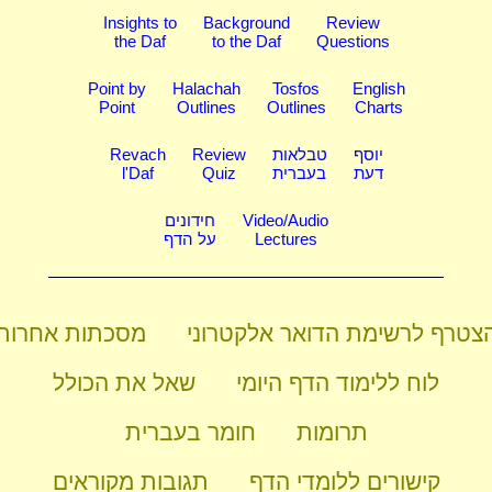
Insights to
Background
Review
the Daf
to the Daf
Questions
Point by
Halachah
Tosfos
English
Point
Outlines
Outlines
Charts
יוסף
טבלאות
Review
Revach
דעת
בעברית
Quiz
l'Daf
Video/Audio
חידונים
Lectures
על הדף
צטרף לרשימת הדואר אלקטרוני
מסכתות אחרות
לוח ללימוד הדף היומי
שאל את הכולל
תרומות
חומר בעברית
קישורים ללומדי הדף
תגובות מקוראים