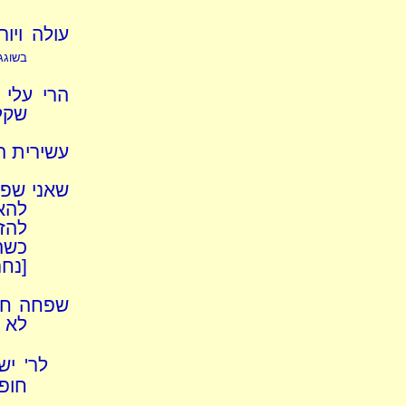
עולה ויו
בשוגג
הרי עלי
שקלי
עשירית ה
שאני שפח
להא
להזר
כשה
[נח
שפחה חרו
לא 
לר' י
חופ