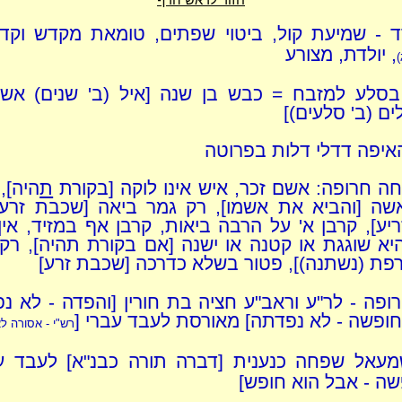
רד - שמיעת קול, ביטוי שפתים, טומאת מקדש וקד
, יולדת, מצורע
)
 בסלע למזבח = כבש בן שנה [איל (ב' שנים) אש
ם (ב' סלעים)]
איפה דדלי דלות בפרוטה
ה חרופה: אשם זכר, איש אינו לוקה [בקורת
ת
היה], 
שה [והביא את אשמו], רק גמר ביאה [שכבת זרע 
יע], קרבן א' על הרבה ביאות, קרבן אף במזיד, אין 
יא שוגגת או קטנה או ישנה [אם בקורת תהיה], רק
רפת (נשתנה)], פטור בשלא כדרכה [שכבת זרע]
פה - לר"ע וראב"ע חציה בת חורין [והפדה - לא נפ
חופשה - לא נפדתה] מאורסת לעבד עברי [
רש"י - אסורה ל
שמעאל שפחה כנענית [דברה תורה כבנ"א] לעבד ע
שה - אבל הוא חופש]