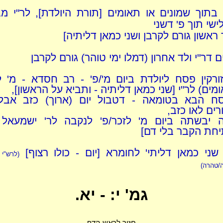
תוך שמונים או תאומים [תורת היולדת], לר"י מ
שי תוך פ' דשני
 ראשון גורם לקרבן ושני כמאן דליתיה]
 דר"י ולד אחרון (דמלו ימי טוהר) גורם לקרבן
זורקין פסח ליולדת ביום מ'/פ' - רב חסדא - מ' ל
מים) לר"י [שני כמאן דליתיה - ותביא על הראשון],
ח הבא בטומאה - דטבול יום (ארוך) כזב אבל
רים לאו כזב,
ה יבשתה ביום מ' לזכר/פ' לנקבה לר' ישמעאל
יחת הקבר בלי דם]
 שני כמאן דליתי' לחומרא [יום - כולו רצוף]
(לרש"י 
/טהרה)
גמ' י: - יא.
חזור לראש הדף