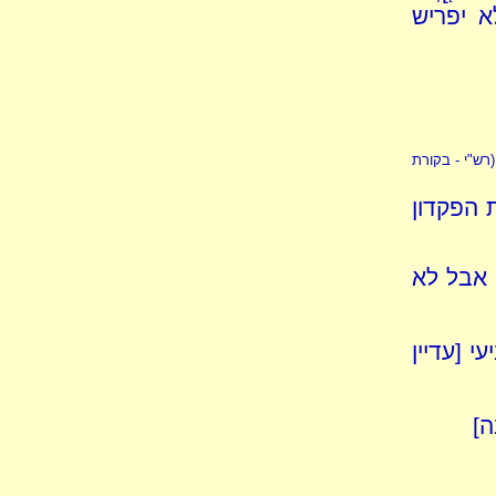
א יפריש
(רש"י - בקורת
 הפקדון
 אבל לא
י [עדיין
ה]