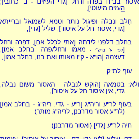
איסור בב"ח בפרה ורחל [גדי העיזים - ב' כתובין;
ה
עזים מיעוטי],
חֵלב ונבלה ופיגול נותר וטמא לשמואל וברייתא
[גדי, איסור חל על איסור], שליל [גדי],
בחלב דלפני לידתה [אתי לכלל אם], דפרה ורחל
[
מאמו ורחל/פרה, בחלב אמו],
לפי' א' ברש"י -
דעצמה [הו"א - ק"ו מאותו ואת בנו, בחלב אמו],
עוף לת"ק
ולא: בטמאה [הוקש לנבלה - האסור משום נבלה,
גדי, אין איסור חל על איסור],
בעוף לר"ע וריה"ג [ר"ע - גדי, ריה"ג - בחלב אמו]
(לר"ע אסור מדרבנן, לריה"ג מותר)
חיה לר"ע [גדי] (ואסור מדרבנן)