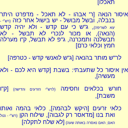
תאכלו]
איסור הנאה [ר' אבהו - לא תאכל - מדפרט היתר
בנבלה, ובשל מבושל - יש בישול אחר כזה
(רש"י -
, ג"ש כי עם קדש - ולא יהיה קדש
יצא לשריפה)
(הנאה), או מכור לנכרי לא תבשל - לא
תבשלנה ותמכרנה, ג"פ לא תבשל, ק"ו מערלה
חמץ וכלאי כרם]
לר"ש מותר בהנאה [ג"ש לואנשי קדש - כטרפה]
אין איסור כל שתעבתי: בשבת [קדש היא לכם - ולא
מעשיה],
חורש בכלאים וחסימה
[ק"ו
(לרש"י הזרעים והדישה)
משבת],
כלאי זרעים [היקש לבהמה], כלאי בהמה ואותו
ואת בנו [מדאסר רק לגבוה], שילוח הקן
(רש"י - נטל
[לא שלח לתקלה]
האם; האם נאסרה באותה שעה)