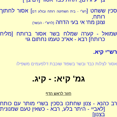
סכין ששחט [
] אסור לחתוך
רש"י - בית השחיטה רותח ובולע דם
רותח,
וצונן מח' אי בעי הדחה
(לרש"י - הבשר)
שמואל - קערה שמלח בשר אסור ברותח [מליח
כרותח] רבא - אא"כ טעמו נחתום גוי
רש"י קיא.
אסור לצלות כבד ובשר בשפוד שוכבת דלפעמים משפילו
גמ' קיא: - קיג.
חזור לראש הדף
רב כהנא - צנון שחתכו בסכין בשרי מותר עם כותח
[לאביי - היתר בלע, רבא - כשאין טעם שמנונית
בצנון]