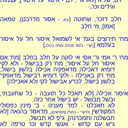
דם, שליא [לאו גדי, דם - איסור על איסור], עצמות
וגידים וכו',
חלב דזכר, שחוטה (
- אסור מדרבנן), טמאה
קיא.
[אמו], מי חלב
מח' תירוצים בגמ' אי לשמואל איסור חל על איסור
בעלמא [
]
רש"י - נלמד מחֵלב ומתה בחָלב
מח' ר' אמי ור' אסי אי לוקה על חֵלב בחָלב [מח' אם
איסור חל על איסור; מח' רק בבישול - ולא לקי
דומיא דאכילה מדאפקיה אכילה בלשון בישול;
מח' רק באכילה - ולקי דומיא דבישול מדאפקי'
בלשון בישול; לכו"ע אבישול לקי ולא אאכילה]
איסור אכילה [לא תאכל כל תועבה - כל שתעבתי,
ובשל מבושל - יש בישול אחר כזה,
לא תאכלנו - למד מענינו - ב' מינין כפסולי
המקודשין
, מדאסר בהנאה [לא
(לרש"י - כחולין ומקדשים)
תבשלנה ותמכרנה], ג"פ לא תבשל,
ג"ש עם קדוש - ואנשי קדש וכו' טרפה לא