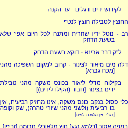
לקידוש ידים ורגלים - עד הקנה
החוצץ לטבילה חוצץ לנט"י
רב - נוטל ידיו שחרית ומתנה לכל היום אפי' שלא
בשעת הדחק
ל"ק דרב אבינא - דוקא בשעת הדחק
דלה מים מיאור לצינור - קרוב למקום השפיכה מהני
[מכח גברא]
בקילוח מדלי ליאור בכונס משקה מהני טבילת
ידים בצינור [חבור (הקילו לידים)]
כלי פסול בנקב כונס משקה, אינו מחזיק רביעית, אין
בו רביעית (ולשני מהני שיורי טהרה), שק וקופה
]
[
רש"י - אין מלאכתן למים
במפה אסור [דלמא נגע] חוץ מלאוכלי תרומה [זריזין]