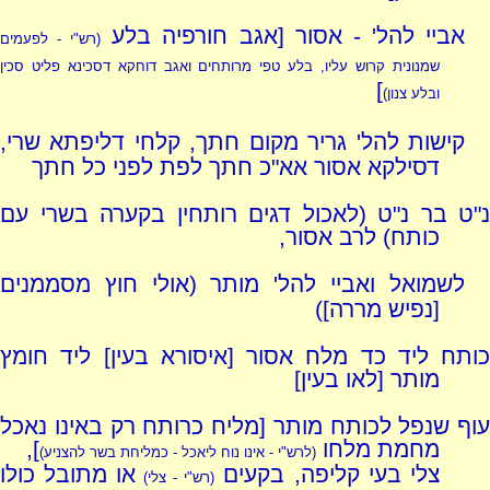
אביי להל' - אסור [אגב חורפיה בלע
(רש"י - לפעמים
שמנונית קרוש עליו, בלע טפי מרותחים ואגב דוחקא דסכינא פליט סכין
]
ובלע צנון)
קישות להל' גריר מקום חתך, קלחי דליפתא שרי,
דסילקא אסור אא"כ חתך לפת לפני כל חתך
נ"ט בר נ"ט (לאכול דגים רותחין בקערה בשרי עם
כותח) לרב אסור,
לשמואל ואביי להל' מותר (אולי חוץ מסממנים
[נפיש מררה])
כותח ליד כד מלח אסור [איסורא בעין] ליד חומץ
מותר [לאו בעין]
עוף שנפל לכותח מותר [מליח כרותח רק באינו נאכל
מחמת מלחו
],
(לרש"י - אינו נוח ליאכל - כמליחת בשר להצניע)
צלי בעי קליפה, בקעים
או מתובל כולו
(רש"י - צלי)