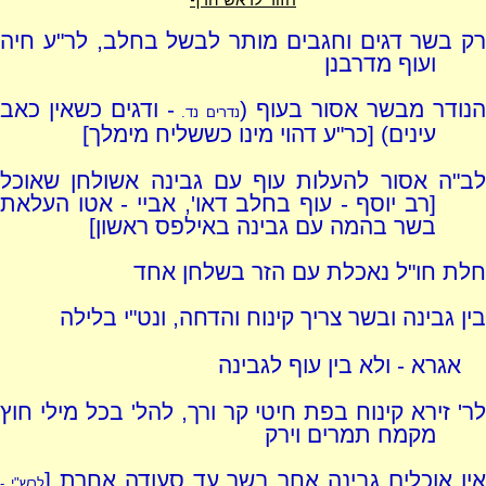
רק בשר דגים וחגבים מותר לבשל בחלב, לר"ע חיה
ועוף מדרבנן
נודר מבשר אסור בעוף (
- ודגים כשאין כאב
נדרים נד.
עינים) [כר"ע דהוי מינו כששליח מימלך]
לב"ה אסור להעלות עוף עם גבינה אשולחן שאוכל
[רב יוסף - עוף בחלב דאו', אביי - אטו העלאת
בשר בהמה עם גבינה באילפס ראשון]
חלת חו"ל נאכלת עם הזר בשלחן אחד
בין גבינה ובשר צריך קינוח והדחה, ונט"י בלילה
אגרא - ולא בין עוף לגבינה
לר' זירא קינוח בפת חיטי קר ורך, להל' בכל מילי חוץ
מקמח תמרים וירק
ין אוכלים גבינה אחר בשר עד סעודה אחרת [
לרש"י -