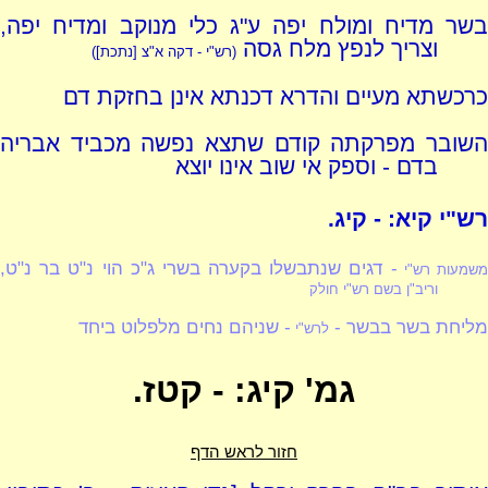
בשר מדיח ומולח יפה ע"ג כלי מנוקב ומדיח יפה,
וצריך לנפץ מלח גסה
(רש"י - דקה א"צ [נתכת])
כרכשתא מעיים והדרא דכנתא אינן בחזקת דם
השובר מפרקתה קודם שתצא נפשה מכביד אבריה
בדם - וספק אי שוב אינו יוצא
רש"י קיא: - קיג.
- דגים שנתבשלו בקערה בשרי ג"כ הוי נ"ט בר נ"ט,
שמעות רש"י
וריב"ן בשם רש"י חולק
מליחת בשר בבשר -
- שניהם נחים מלפלוט ביחד
לרש"י
גמ' קיג: - קטז.
חזור לראש הדף