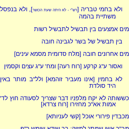
ולא בחמי טבריה [
], ולא בנפסל
רש"י - לא היתה שעת הכושר
משתיית בהמה
מים אמצעים בין תבשיל לתבשיל רשות
בין תבשיל של בשר לגבינה חובה
מים אחרונים חובה [מלח סדומית מסמא עינים]
ואסור ע"ג קרקע [רוח רעה] ומח' ע"ג עצים וקסמין
לא בחמין [אינו מעביר זוהמא] ולל"ב מותר באין
היד סולדת
כששותה לא יקח מלפניו דבר שצריך לסעודה חוץ לד'
אמות אא"כ מחזירו [רוח צרדא]
מכבדין פירורי אוכל [קשי לעניותא]
מב"ר אשי שמתי' למזיק; בר שידא שימש ר"פ