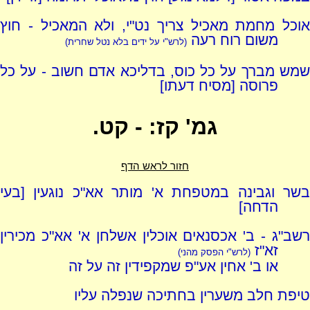
אוכל מחמת מאכיל צריך נט"י, ולא המאכיל - חוץ
משום רוח רעה
(לרש"י על ידים בלא נטל שחרית)
שמש מברך על כל כוס, בדליכא אדם חשוב - על כל
פרוסה [מסיח דעתו]
גמ' קז: - קט.
חזור לראש הדף
בשר וגבינה במטפחת א' מותר אא"כ נוגעין [בעי
הדחה]
רשב"ג - ב' אכסנאים אוכלין אשלחן א' אא"כ מכירין
זא"ז
(לרש"י הפסק מהני)
או ב' אחין אע"פ שמקפידין זה על זה
טיפת חלב משערין בחתיכה שנפלה עליו