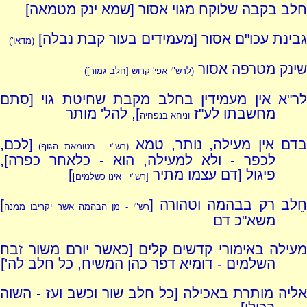
חלב בקבה שלוקח מגוי אסור [שמא ינק מטמאה]
גבינת עכו"ם אסור [מעמידים בעור קבת נבלה]
(מדאו')
שינק מטרפה אסור
(לרש"י אפי' קרוש [חלב גמור])
לר"א אין מעמידין בחלב מקבת שחיטת גוי [סתם
מחשבתו לע"ז
], להל' מותר
וניחא בנפחיה
דם אין מעילה, נותר, טמא
[לכם,
(רש"י - בטומאת הגוף)
לכפר - ולא למעילה, הוא - כלאחר כפרה],
פיגול [דם עצמו מתיר
]
[
רש"י - אינו כשלמים
]
ֵלב רק בבהמה וטהורה [
]
רש"י - מן הבהמה אשר יקריבו ממנה
משא"כ דם
מעילה באימורי קדשים קלים [כאשר יורם משור זבח
השלמים - דומיא דפר כהן המשיח, כל חלב לה']
אליה מותרת באכילה [כל חלב שור וכשב ועז - השוה