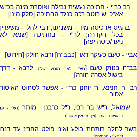
רב כר"י - חתיכה נעשית נבילה ואוסרת מינה בכ"ש
אא"כ יש רוטב רכה כנגד החתיכה [סלק מינו]
בהגיס או כיסה מיד - משנתנו, רבי להל' - משערין
בכל הקדרה; לר"י - בחתיכה [שמא לא
ניער/כיסה יפה]
אביי - טעם כעיקר דאו' [כבב"ח] ורבא חולק [חידוש]
ב"ח בנותן טעם [
, לרבא - דרך
רש"י - לאביי מזרוע בשלה
בישול אסרה תורה]
רב, ר' חנינא, ר' יוחנן כר"י - אפשר לסחוט האיסור
אסור
שמואל, ר"ש בר רבי, ר"ל כרבנן - מותר
(רש"י - גם
בראשון בדיעבד [אין מבטלין איסור])
בשר לחלב רותחת בולע ואינו פולט החנ"נ עד דנח
(לרש"י - מרתיחה)