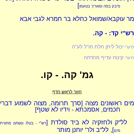
]
נדבק בפה ומאריך בטעמו
מר עוקבא/שמואל כחלא בר חמרא לגבי אבא
רש"י קד: - קה.
יכול ליתן חלת חו"ל לע"ה
לרש"י
קינוח עדיף מהדחה
לרש"י
גמ' קה. - קו.
חזור לראש הדף
מים ראשונים מצוה [סרך תרומה, מצוה לשמוע דברי
חכמים, אסמכתא - וידיו לא שטף]
לל"ק ולחזקיה לא ביד סולדת [
רש"י - בטלו ונשתנו מתורת
], לל"ב ולר' יוחנן מותר
מים