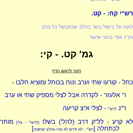
רש"י קח: - קט.
לוקה על בישול בשר בחלב שנתבשל כל צרכו
חנ"נ אפי' בחצי שיעור
גמ' קט. - קי:
חזור לראש הדף
כחל - קורעו שתי וערב וטח בכותל ומוציא חלבו -
ר' אלעזר - לקדרה אבל לצלי מספיק שתי או ערב
ר"נ
- לצלי א"צ קריעה
לרש"י
לא קרע - לל"ק דרב (להל') בשלו
מותר
(לרש"י - צלי)
לכתחלה [
]
רש"י - לא פירש לא גזרו אחלב שחוטה