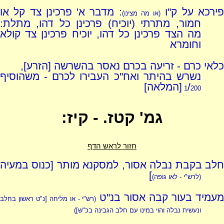
ירכא על ק"ו
: מדבר א' פרכינן צד קל או
(או מה מצינו)
חמור, מתרתי (יוכיח) פרכינן כל דהו, מתלת:
מה הצד פרכינן כל דהו, יוכיח פרכינן צד קולא
וחומרא
כלאי כרם - זריעה בכרם נאסר בהשרשה [הזרע],
נשרש בהיתר ואח"כ העבירו לכרם - משהוסיף
/
[המלאה]
1
200
גמ' קטז. - קיז:
חזור לראש הדף
חלב בקבת נבלה אסור, למסקנא מותר [כנוס במעיה
]
(לרש"י - לאו גופה)
עמיד בעור קבה אסור בנ"ט
(רש"י - או מליחה [נ"ט ראשון בחלב
ונעשית נבלה והוי במינו עם חלב הגבינה בכ"ש])