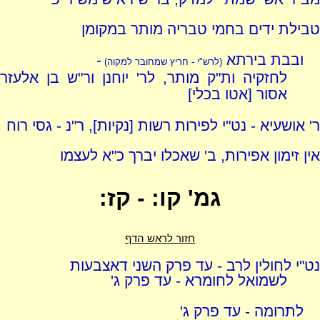
טבילת ידים בחמי טבריה מותר במקומן
ובבת בירתא
-
(לרש"י - חריץ שמחובר למקוה)
לחזקיה ות"ק מותר, לר' יוחנן ור"ש בן אלעזר
אסור [אטו בכלי]
ר' אושעיא - נט"י לפירות רשות [נקיות], ר"נ - גסי רוח
אין זימון אפירות, ב' שאכלו יברך כ"א לעצמו
גמ' קו: - קז:
חזור לראש הדף
נט"י לחולין לרב - עד פרק השני דאצבעות
לשמואל לחומרא - עד פרק ג'
לתרומה - עד פרק ג'