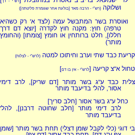
רש"י - רך
ושלוקה
(רש"י - הרבה מאד [בולעת אחר שגומרת פליטתה])
ואוסרת בשר המתבשל עמה (לצד א' רק כשהיא
טרפה) חוץ: מקנה חוץ לקדרה [יוצא דם דרך
חללו], חלט ברותחין או חומץ [צומתו] (והחומץ
מותר)
קריעת כבד שתי וערב וחיתוכו למטה
(לרש"י - לצלות)
טחול א"צ קריעה [
]
לרש"י - אין בו דם
צלית כבד ע"ג בשר מותר [דם שריק], לרב דימי
אסור, להל' בדיעבד מותר
כחל ע"ג בשר אסור [חלב סריך]
לרב דימי מותר [חלב שחוטה דרבנן], להל'
בדיעבד מותר
בי דוגי (כלי לקבל שומן דצלי) תחת בשר מותר [שומן
צף ע"ג דם], תחת כבד אסור [דם צף]