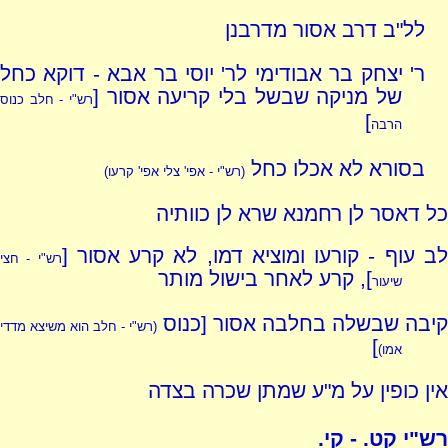
לל"ב דרב אסור מדרבנן
ר' יצחק בר אבודימי לר' יוסי בר אבא - דוקא כחל
של מניקה שבשל בלי קריעה אסור [
רש"י - חלב כנוס
]
הרבה
בסורא לא אכלו כחל
(רש"י - אפי' צלי אפי' קרעו)
כל דאסר לן רחמנא שרא לן כוותיה
ב עוף - קורעו ומוציא דמו, לא קרע אסור [
רש"י - חצי
], קרע לאחר בישול מותר
שיעור
קיבה שבשלה בחלבה אסור [כנוס
(רש"י - חלב הוא משיצא מדדי
]
אמו)
אין כופין על מ"ע שמתן שכרה בצדה
רש"י קט. - קי.