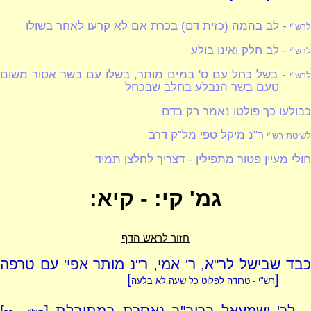
- לב בהמה (כזית דם) בכרת אם לא קרעו לאחר בשולו
לרש"י
- לב חלק ואינו בולע
לרש"י
- בשל כחל עם ס' במים מותר, בשלו עם בשר אסור משום
רש"י
טעם בשר הנבלע בחלב שבכחל
כבולעו כך פולטו נאמר רק בדם
ר"נ מיקל טפי מל"ק דרב
לשיטת רש"י
חולי מעיין פטור מתפילין - דצריך לחלצן תמיד
גמ' קי: - קיא:
חזור לראש הדף
כבד שבישל לר"א, ר' אמי, ר"נ מותר אפי' עם טרפה
]
[
רש"י - טרודה לפלוט כל שעה לא בלעה
לר' ישמעאל בריב"ב נאסרת במתובלת [
]