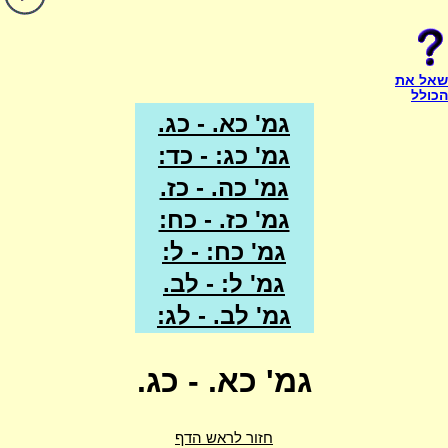
שאל את
הכולל
גמ' כא. - כג.
גמ' כג: - כד:
גמ' כה. - כז.
גמ' כז. - כח:
גמ' כח: - ל:
גמ' ל: - לב.
גמ' לב. - לג:
גמ' כא. - כג.
חזור לראש הדף