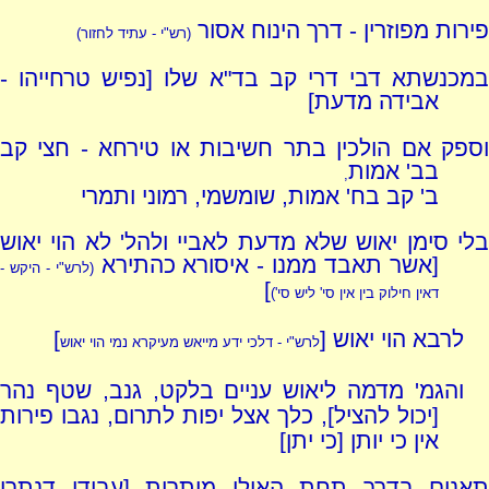
פירות מפוזרין - דרך הינוח אסור
(רש"י - עתיד לחזור)
במכנשתא דבי דרי קב בד"א שלו [נפיש טרחייהו -
אבידה מדעת]
וספק אם הולכין בתר חשיבות או טירחא - חצי קב
בב' אמות
,
ב' קב בח' אמות, שומשמי, רמוני ותמרי
בלי סימן יאוש שלא מדעת לאביי ולהל' לא הוי יאוש
[אשר תאבד ממנו - איסורא כהתירא
(לרש"י - היקש -
]
דאין חילוק בין אין סי' ליש סי')
לרבא הוי יאוש [
]
לרש"י - דלכי ידע מייאש מעיקרא נמי הוי יאוש
והגמ' מדמה ליאוש עניים בלקט, גנב, שטף נהר
[יכול להציל], כלך אצל יפות לתרום, נגבו פירות
אין כי יותן [כי יתן]
תאנים בדרך תחת האילן מותרות [עבידי דנתרי