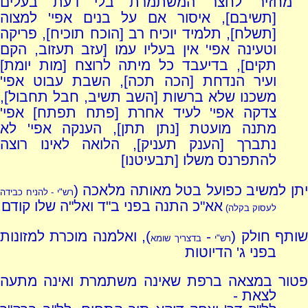
מחזיר לחצר המשתמרת בלי דעת בעלים
[תשיבם], איסור אם על בנים אפי' למצוה
[תשלח], תלמיד יוכיח רב [הוכח תוכיח], פריקה
וטעינה אפי' אין בעליו עמו [עזב תעזוב, הקם
תקים], בדיעבד כל מיתה לרוצח [מות יומת]
ועיר הנדחת [הכה תכה], השבת עבוט אפי'
משכנו שלא ברשות [השב תשיב, חבל תחבול],
צדקה אפי' לעיד אחרת [פתח תפתח] אפי'
מתנה מועטת [נתן תתן], הענקה אפי' לא
נתברך [הענק תעניק], הלואה לאינו רוצה
להתפרנס משלו [תבעיטנו]
תן למשיב כפועל בטל מאותה מלאכה (
רש"י - להניח כבידה
אא"כ התנה בפני ב"ד ואל"ה שלו קודם
לעסוק בקלה)
שותף חולק (
-
), ואלמנה מוכרת למזונות
רש"י
בדצריך שומא
בפני ג' הדיוטות
פטור במצאה ברפת שאינה משתמרת ואינה מתעה
לצאת -