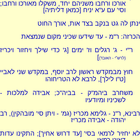
אורכו ורחבו משניהם יחד, משקלו מאורכו ורחבו;
וסי' עם ע"א יניח [כמאן דליתיה]
ינתן לה גט בנקב בצד אות, אורך החוט
הכרזה: ר"מ - עד שידעו שכיני מקום שנמצאת
ר"י - ג' רגלים וז' ימים [ג' כדי שילך ויחזור ויכריז
]
(לרש"י - האובד)
חוץ מבמקדש ראשון לרב יוסף, במקדש שני לאביי
[ט"ו לילך], לרבא לא הטריחוהו
משחרב ביהמ"ק - בביה"כ; אבידה למלכות -
לשכיניו ומיודעיו
רבינא, ר"נ - גלימא מכריז (גמ' - ויתן סי' מובהקין), רב
יהודה - אבידה מכריז
לא יחזיר לרמאי בסי' [עד דרוש אחיך]; התקינו עדות
דאינו רמאי