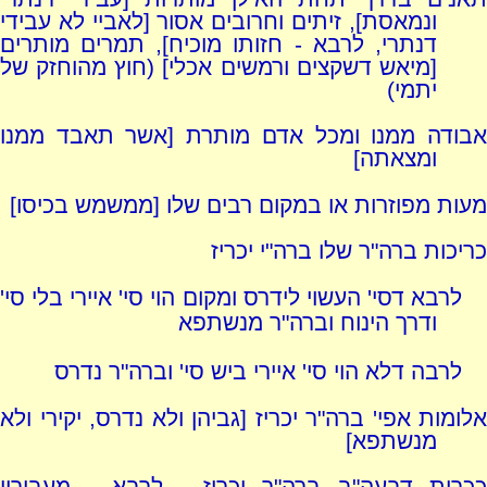
ונמאסת], זיתים וחרובים אסור [לאביי לא עבידי
דנתרי, לרבא - חזותו מוכיח], תמרים מותרים
[מיאש דשקצים ורמשים אכלי] (חוץ מהוחזק של
יתמי)
אבודה ממנו ומכל אדם מותרת [אשר תאבד ממנו
ומצאתה]
מעות מפוזרות או במקום רבים שלו [ממשמש בכיסו]
כריכות ברה"ר שלו ברה"י יכריז
לרבא דסי' העשוי לידרס ומקום הוי סי' איירי בלי סי'
ודרך הינוח וברה"ר מנשתפא
לרבה דלא הוי סי' איירי ביש סי' וברה"ר נדרס
אלומות אפי' ברה"ר יכריז [גביהן ולא נדרס, יקירי ולא
מנשתפא]