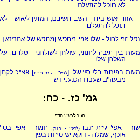
לא תוכל להתעלם
אחר יאוש בידו - השב תשיבם, המתין ליאוש - לא
תוכל להתעלם
נפל זוזי לחול - שלו אפי' מחפש [מחפש של אחרינא]
מעות בין תיבה לחנוני, שולחן לשולחני - שלהם, על
השלחן שלו
עות בפירות בלי סי' שלו [
] אא''כ לקחן
לרש"י - עירב פירות
מבעה"ב שעבדו הכנעני דש
גמ' כז. - כח:
חזור לראש הדף
ור - אפי' גיזת זנבו
, חמור - אפי' בסי'
(לרש"י - יחזיר)
אוכף, שמלה - דוקא יש סי' ותובעין