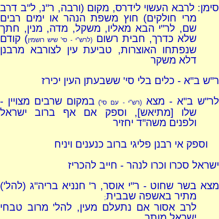
סימן: לרבא העשוי לידרס, מקום (ורבה, ר"נ, ל"ב דרב
מרי חולקים) חוץ משפת הנהר או ימים רבים
שם, לר"י הבא מאליו, משקל, מדה, מנין, חתך
שלא כדרך, חבית רשום
) קודם
(לרש"י - סי' שיש רושמין
שנפתחו האוצרות, טביעת עין לצורבא מרבנן
דלא משקר
ר"ש ב"א - כלים בלי סי' ששבעתן העין יכירז
ר"ש ב"א - מצא
במקום שרבים מצויין -
(רש"י - עם סי')
שלו [מתיאש], וספק אם אף ברוב ישראל
ולפנים משה"ד יחזיר
וספק אי רבנן פליגי ברוב כנענים ויניח
ישראל סכרו וכרו לנהר - חייב להכריז
מצא בשר שחוט - ר"י אוסר, ר' חנניא בריה"ג (להל')
מתיר באשפה שבבית
;
לרב אסור אם נתעלם מעין, להל' מרוב טבחי
ישראל מותר