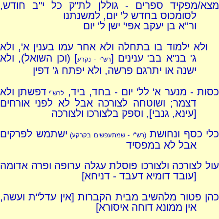
מצא/מפקיד ספרים - גוללן לת"ק כל י"ב חודש,
לסומכוס בחדש ל' יום, למשנתנו
ור''א בן יעקב אפי' ישן ל' יום
ולא ילמוד בו בתחלה ולא אחר עמו בענין א', ולא
ג' בנ"א בב' ענינים [
] (וכן השואל), ולא
רש"י - נקרע
ישנה או יתרגם פרשה, ולא יפתח ג' דפין
סות - מנער א' לל' יום - בחד, ביד,
דפשתן ולא
לרש"י
דצמר; ושוטחה לצורכה אבל לא לפני אורחים
[עינא, גנבי], וספק בלצורכו ולצורכה
כלי כסף ונחושת
ישתמש לפרקים
(רש"י - שמתעפשים בקרקע)
אבל לא במפסיד
עול לצורכה ולצורכו פוסלת עגלה ערופה ופרה אדומה
[עובד דומיא דעבד - דניחא]
כהן פטור מלהשיב מבית הקברות [אין עדל"ת ועשה,
אין ממונא דוחה איסורא]