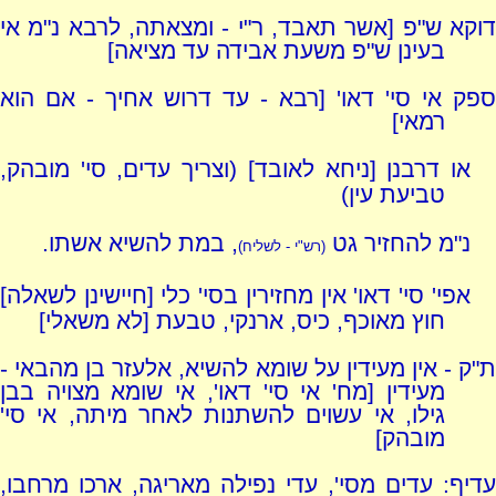
דוקא ש"פ [אשר תאבד, ר"י - ומצאתה, לרבא נ"מ אי
בעינן ש"פ משעת אבידה עד מציאה]
ספק אי סי' דאו' [רבא - עד דרוש אחיך - אם הוא
רמאי]
או דרבנן [ניחא לאובד] (וצריך עדים, סי' מובהק,
טביעת עין)
נ"מ להחזיר גט
, במת להשיא אשתו.
(רש"י - לשליח)
אפי' סי' דאו' אין מחזירין בסי' כלי [חיישינן לשאלה]
חוץ מאוכף, כיס, ארנקי, טבעת [לא משאלי]
ת"ק - אין מעידין על שומא להשיא, אלעזר בן מהבאי -
מעידין [מח' אי סי' דאו', אי שומא מצויה בבן
גילו, אי עשוים להשתנות לאחר מיתה, אי סי'
מובהק]
עדיף: עדים מסי', עדי נפילה מאריגה, ארכו מרחבו,