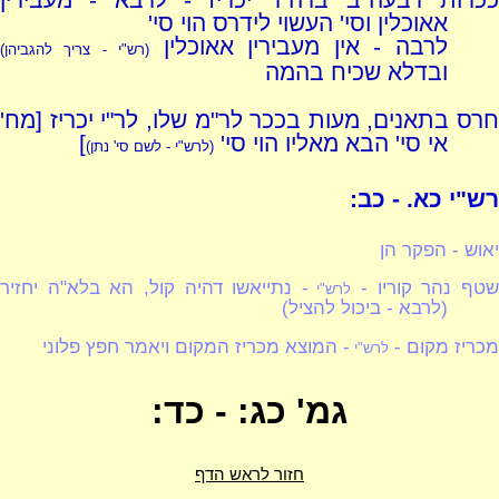
ככרות דבעה"ב ברה"ר יכריז - לרבא - מעבירין
אאוכלין וסי' העשוי לידרס הוי סי'
לרבה - אין מעבירין אאוכלין
(רש"י - צריך להגביהן)
ובדלא שכיח בהמה
חרס בתאנים, מעות בככר לר"מ שלו, לר"י יכריז [מח'
אי סי' הבא מאליו הוי סי'
]
(לרש"י - לשם סי' נתן)
רש"י כא. - כב:
יאוש - הפקר הן
טף נהר קוריו -
- נתייאשו דהיה קול, הא בלא"ה יחזיר
לרש"י
(לרבא - ביכול להציל)
מכריז מקום -
- המוצא מכריז המקום ויאמר חפץ פלוני
לרש"י
גמ' כג: - כד:
חזור לראש הדף