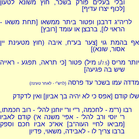
ובלי בעלים פורק בשכר, חוץ משונא לטעון
[לכוף יצרו עדיף]
לריה"ג דרבנן ופטור ביתר ממשאו [תחת משאו -
הראוי לו], ברבצן או עומד [רובץ]
אף בהמת גוי [צער בע"ח, איבה (חוץ מטעינת יין
אסור, שונא)]
ותר מריס (
/
מיל) פטור [כי תראה, תפגע - ראייה
1
7.5
שיש בה פגיעה]
מדדה עמו בשכר עד פרסה
(לרש"י - לאחר טעינה)
שלו קודם [אפס כי לא יהיה בך אביון] ואין לדקדק
רבו (ר"מ - לחכמה, ר"י ור' יוחנן להל' - רוב חכמתו,
ר' יוסי ורב להל' - אפי' משנה א') קודם לאביו
[מביאו לחיי העוה"ב] אא"כ אביו חכם וספק
ברבו צריך לו - לאבידה, משאוי, פדיון