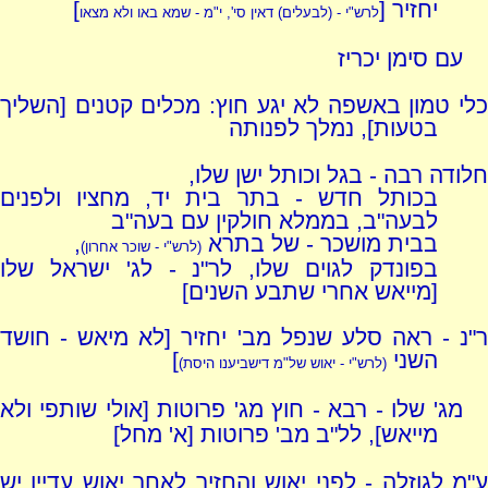
יחזיר [
]
לרש"י - (לבעלים) דאין סי', י"מ - שמא באו ולא מצאו
עם סימן יכריז
כלי טמון באשפה לא יגע חוץ: מכלים קטנים [השליך
בטעות], נמלך לפנותה
חלודה רבה - בגל וכותל ישן שלו,
בכותל חדש - בתר בית יד, מחציו ולפנים
לבעה"ב, בממלא חולקין עם בעה"ב
בבית מושכר - של בתרא
,
(לרש"י - שוכר אחרון)
בפונדק לגוים שלו, לר"נ - לג' ישראל שלו
[מייאש אחרי שתבע השנים]
ר"נ - ראה סלע שנפל מב' יחזיר [לא מיאש - חושד
השני
]
(לרש"י - יאוש של"מ דישביענו היסת)
מג' שלו - רבא - חוץ מג' פרוטות [אולי שותפי ולא
מייאש], לל"ב מב' פרוטות [א' מחל]
ע"מ לגוזלה - לפני יאוש והחזיר לאחר יאוש עדיין יש