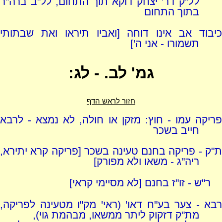
לל"ק דר' יצחק דוקא תוך התחום, לל"ב ברה"ר
בתוך התחום
כיבוד אב אינו דוחה [ואביו תיראו ואת שבתותי
תשמורו - אני ה']
גמ' לב. - לג:
חזור לראש הדף
פריקה עמו - חוץ: מזקן או חולה, לא נמצא - לרבא
חייב בשכר
ת"ק - פריקה בחנם טעינה בשכר [פריקה קרא יתירא,
ריה"ג - משאו ולא מפורק]
ר"ש - זו"ז בחנם [לא מסיימי קראי]
רבא - צער בע"ח דאו' (ראי' מק"ו מטעינה לפריקה,
מת"ק דזקוק ליתר ממשאו, מבהמת גוי),