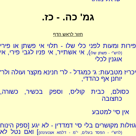
גמ' כה. - כז.
חזור לראש הדף
פירות ומעות לפני כלי שלו - תלוי אי פשתן או פירי
), אי אשתייר, אי פניו לגבי פירי, אי
(לרש"י - פשתן שלו
אוגנין לכלי
יכריז מטבעות: ג' כמגדל - לר' חנינא מקצר ועולה ולר'
יוחנן אף כהדדי,
כסולם, כבית קוליס, וספק בכשיר, כשורה,
כחצובה
אין סי' למטבע
גוזלות מקושרים בלי סי' דמדדין - לא יגע [ספק הינוח
] ואם נטל לא
(לרש"י - הפסד בעלים, י"מ - דלמא אצנעינהו)