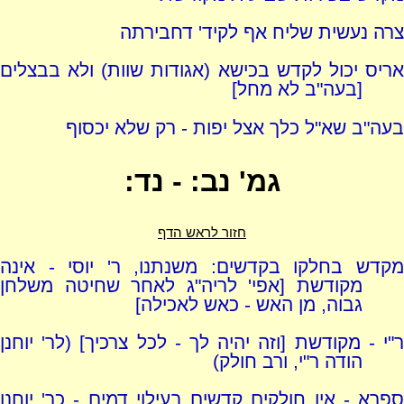
צרה נעשית שליח אף לקיד' דחבירתה
אריס יכול לקדש בכישא (אגודות שוות) ולא בבצלים
[בעה"ב לא מחל]
בעה"ב שא"ל כלך אצל יפות - רק שלא יכסוף
גמ' נב: - נד:
חזור לראש הדף
מקדש בחלקו בקדשים: משנתנו, ר' יוסי - אינה
מקודשת [אפי' לריה"ג לאחר שחיטה משלחן
גבוה, מן האש - כאש לאכילה]
ר"י - מקודשת [וזה יהיה לך - לכל צרכיך] (לר' יוחנן
הודה ר"י, ורב חולק)
ספרא - אין חולקים קדשים בעילוי דמים - כר' יוחנן