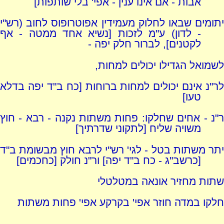
אבות - אם אינו ענין - אפי' בלי שותפות]
יתומים שבאו לחלוק מעמידין אפוטרופוס לחוב (רש"י
- לדון) ע"מ לזכות [נשיא אחד ממטה - אף
לקטנים], לברור חלק יפה -
לשמואל הגדילו יכולים למחות,
לר"נ אינם יכולים למחות ברוחות [כח ב"ד יפה בדלא
טעו]
ר"נ - אחים שחלקו: פחות משתות נקנה - רבא - חוץ
משויה שליח [לתקוני שדרתיך]
יתר משתות בטל - לגי' רש"י לרבא חוץ מבשומת ב"ד
[כרשב"ג - כח ב"ד יפה] ור"נ חולק [כחכמים]
שתות מחזיר אונאה במטלטלי
חלקו במדה חוזר אפי' בקרקע אפי' פחות משתות