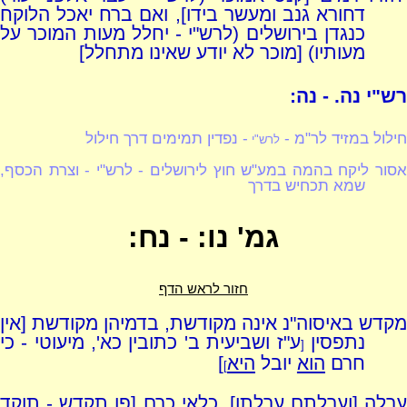
דחורא גנב ומעשר בידו], ואם ברח יאכל הלוקח
כנגדן בירושלים (לרש"י - יחלל מעות המוכר על
מעותיו) [מוכר לא יודע שאינו מתחלל]
רש"י נה. - נה:
חילול במזיד לר"מ -
- נפדין תמימים דרך חילול
לרש"י
אסור ליקח בהמה במע"ש חוץ לירושלים - לרש"י - וצרת הכסף,
שמא תכחיש בדרך
גמ' נו: - נח:
חזור לראש הדף
מקדש באיסוה"נ אינה מקודשת, בדמיהן מקודשת [אין
נתפסין
ע"ז ושביעית ב' כתובין כא', מיעוטי - כי
[
חרם
הוא
יובל
היא
]
]
ערלה [וערלתם ערלתו], כלאי כרם [פן תקדש - תוקד