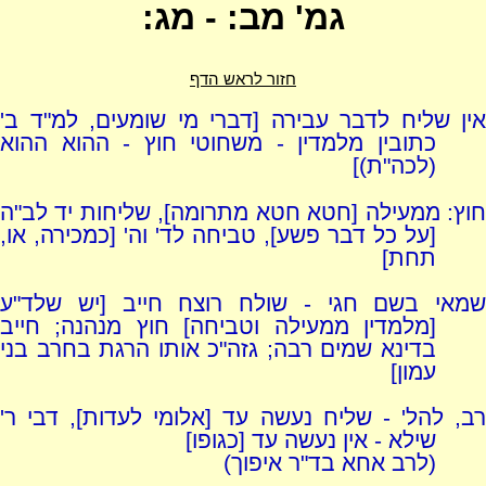
גמ' מב: - מג:
חזור לראש הדף
אין שליח לדבר עבירה [דברי מי שומעים, למ"ד ב'
כתובין מלמדין - משחוטי חוץ - ההוא ההוא
(לכה"ת)]
חוץ: ממעילה [חטא חטא מתרומה], שליחות יד לב"ה
[על כל דבר פשע], טביחה לד' וה' [כמכירה, או,
תחת]
שמאי בשם חגי - שולח רוצח חייב [יש שלד"ע
[מלמדין ממעילה וטביחה] חוץ מנהנה; חייב
בדינא שמים רבה; גזה"כ אותו הרגת בחרב בני
עמון]
רב, להל' - שליח נעשה עד [אלומי לעדות], דבי ר'
שילא - אין נעשה עד [כגופו]
(לרב אחא בד"ר איפוך)