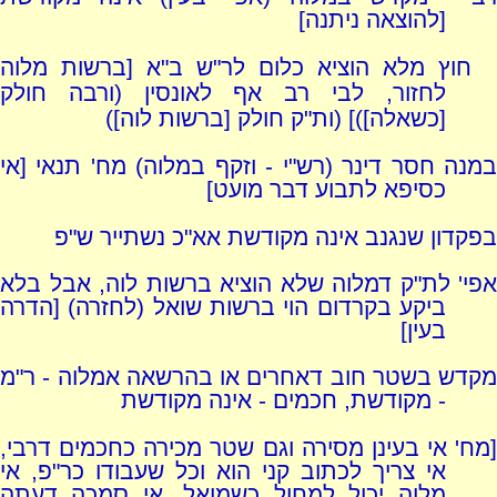
[להוצאה ניתנה]
חוץ מלא הוציא כלום לר"ש ב"א [ברשות מלוה
לחזור, לבי רב אף לאונסין (ורבה חולק
[כשאלה])] (ות"ק חולק [ברשות לוה])
במנה חסר דינר (רש"י - וזקף במלוה) מח' תנאי [אי
כסיפא לתבוע דבר מועט]
בפקדון שנגנב אינה מקודשת אא"כ נשתייר ש"פ
אפי' לת"ק דמלוה שלא הוציא ברשות לוה, אבל בלא
ביקע בקרדום הוי ברשות שואל (לחזרה) [הדרה
בעין]
מקדש בשטר חוב דאחרים או בהרשאה אמלוה - ר"מ
- מקודשת, חכמים - אינה מקודשת
[מח' אי בעינן מסירה וגם שטר מכירה כחכמים דרבי,
אי צריך לכתוב קני הוא וכל שעבודו כר"פ, אי
מלוה יכול למחול כשמואל, אי סמכה דעתה