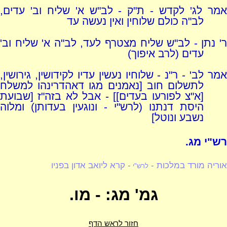
אמר לג' לקדש - ת"ק - לב"ש א' שליח וב' עדים,
לב"ה כולם שלוחין ואין נעשה עד
ר' נתן - לב"ש שליח מצטרף לעד, לב"ה א' שליח וב'
עדים (לרב איפוך)
אמר לב' - ר"נ - שלוחיו נעשין עדיו לקידושין, גירושין,
לתשלום חוב [נאמנים מגו דאהדרינהו למשלח
[א"צ לפורעו בעדים]] - אבל לא בזה"ז [שבועת
היסת דנתנו (לרש"י - ונוגעין בעדותן) ומלוה
נשבע ונוטל]
רש"י מג.
אוריה מורד במלכות -
- קרא ליואב אדון בפניו
לרש"י
גמ' מג: - מו.
חזור לראש הדף