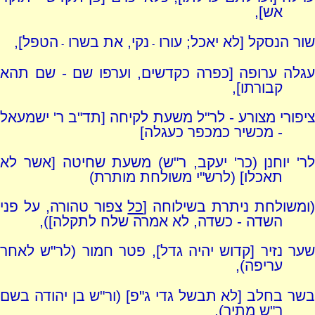
אש],
שור הנסקל [לא יאכל; עורו
נקי, את בשרו
הטפל],
-
-
עגלה ערופה [כפרה כקדשים, וערפו שם - שם תהא
קבורתו],
ציפורי מצורע - לר"ל משעת לקיחה [תד"ב ר' ישמעאל
- מכשיר כמכפר כעגלה]
לר' יוחנן (כר' יעקב, ר"ש) משעת שחיטה [אשר לא
תאכלו] (לרש"י משולחת מותרת)
ומשולחת ניתרת בשילוחה [
כל
צפור טהורה, על פני
השדה - כשדה, לא אמרה שלח לתקלה]),
שער נזיר [קדוש יהיה גדל], פטר חמור (לר"ש לאחר
עריפה),
בשר בחלב [לא תבשל גדי ג"פ] (ור"ש בן יהודה בשם
ר"ש מתיר),