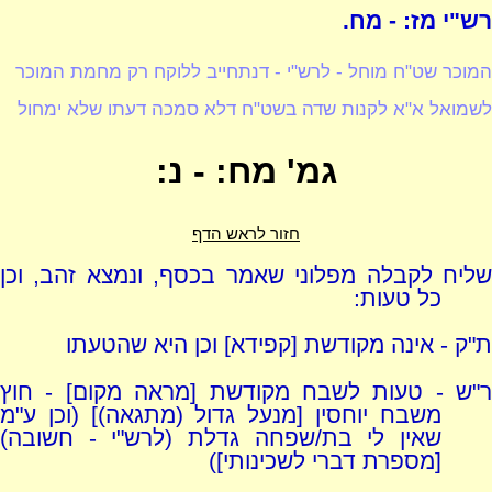
רש"י מז: - מח.
המוכר שט"ח מוחל - לרש"י - דנתחייב ללוקח רק מחמת המוכר
לשמואל א"א לקנות שדה בשט"ח דלא סמכה דעתו שלא ימחול
גמ' מח: - נ:
חזור לראש הדף
שליח לקבלה מפלוני שאמר בכסף, ונמצא זהב, וכן
כל טעות:
ת"ק - אינה מקודשת [קפידא] וכן היא שהטעתו
ר"ש - טעות לשבח מקודשת [מראה מקום] - חוץ
משבח יוחסין [מנעל גדול (מתגאה)] (וכן ע"מ
שאין לי בת/שפחה גדלת (לרש"י - חשובה)
[מספרת דברי לשכינותי])