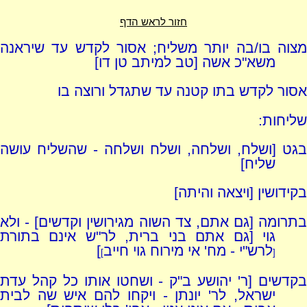
חזור לראש הדף
מצוה בו/בה יותר משליח; אסור לקדש עד שיראנה
משא"כ אשה [טב למיתב טן דו]
אסור לקדש בתו קטנה עד שתגדל ורוצה בו
שליחות:
בגט [ושלח, ושלחה, ושלח ושלחה - שהשליח עושה
שליח]
בקידושין [ויצאה והיתה]
בתרומה [גם אתם, צד השוה מגירושין וקדשים] - ולא
גוי [גם אתם בני ברית, לר"ש אינם בתורת
לרש"י - מח' אי מירוח גוי חייב
]
]
[
בקדשים [ר' יהושע ב"ק - ושחטו אותו כל קהל עדת
ישראל, לר' יונתן - ויקחו להם איש שה לבית