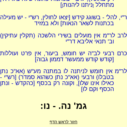
מתחלל
ניתנו ליהנות
]
]
[
ר"י, להל' - בשוגג קידש [יצאו לחולין, רש"י - יש מעילה
בכתנות לשאר הנאות] ולא במזיד
לרב לר"מ אין מועלים בשירי הלשכה (תקלין עתיקין)
וב' תנאי אליבא דר"י
כרם רבעי לב"ה יש חומש, ביעור, אין פרט ועוללות
[קודש קודש ממעשר דממון גבוה]
לר"מ אין חומש לניתנה לו במתנה מע"ש (אא"כ נתן
בטבלו) ורבעי (אא"כ נתן כשהוא סמדר) [רש"י -
כאילו אינו שלו], וקונה רק בכסף [כהקדש - ונתן
הכסף וקם לו]
גמ' נה. - נו:
חזור לראש הדף