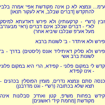
ע"מ... ונמצא לא כן אינה מקודשת אפי' אמרה בלבי
להתקדש [דברים שבלב, א"א לעקור תנאו]
זבין (רש"י - קרקעותיו) ולא פירש דאדעתא למיסק
לא"י - דברים שבלב אינם דברים (ראי' מבעה"ב
מעל אע"פ שבלבו שיביא אחר)
פירש ולא איתדר - ב' לשונות ברבא
פירש ולא סליק דאיתיליד אונס (ליסטים) בדרך - ב'
לשונות ברב אשי
קדש לי במקום פלוני - קפידא, הרי היא במקום פלוני
- אינו קפידא
כנסה סתם ונמצא נדרים, מומין הפוסלין בכהנים -
תצא שלא בכתובה (רש"י - וגט מדרבנן)
קידש בפחות מש"פ, קטן ואח"כ סבלונות אינה
מקודשת [מחמת קיד' ראשונים]