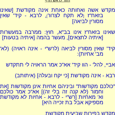
חזור לראש הדף
מקדש אשה ואחותה כאחת אינה מקודשת [שאינו
בזאח"ז
לא תקח לצרור
, לרבא - קיד' שאין
]
[
מסורין לביאה]
שאינו בזאח"ז אינו בב"א, חוץ: ממרבה במעשרות
[איתיה לחצאים], מעשר בהמה [איתיה בטעות]
קיד' שאין מסורין לביאה (לרש"י - אינה ראויה) (לא'
מב' אחיות):
אביי, להל' - הוו קיד' אא"כ אמר הראויה לי תתקדש
רבא - אינה מקודשת [כי יקח ובעלה] (איתותב)
"כולכם מקודשות" וביניהם אחיות אינן מקודשות [את
וחמור (לא קנה זה בלי זה)] אא"כ אמר כולכם
וא' מאחיות [רש"י - לרבא - אחיות לא מקודשת
מספיקא אבל בת זכייה היא]
מקדש בפירות שביעית מקודשת