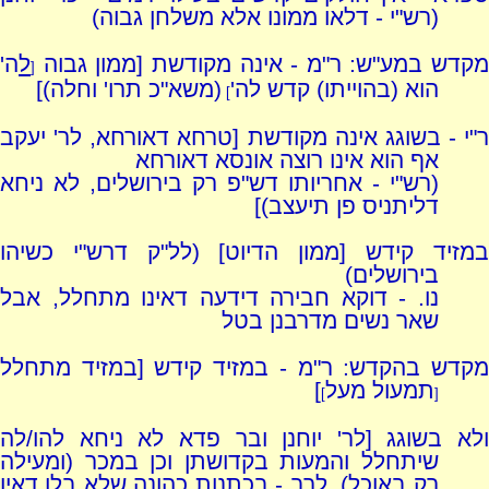
(רש"י - דלאו ממונו אלא משלחן גבוה)
מקדש במע"ש: ר"מ - אינה מקודשת [ממון גבוה
ל
ה'
[
הוא (בהוייתו) קדש לה'
(משא"כ תרו' וחלה)]
]
ר"י - בשוגג אינה מקודשת [טרחא דאורחא, לר' יעקב
אף הוא אינו רוצה אונסא דאורחא
(רש"י - אחריותו דש"פ רק בירושלים, לא ניחא
דליתניס פן תיעצב)]
במזיד קידש [ממון הדיוט] (לל"ק דרש"י כשיהו
בירושלים)
נו. - דוקא חבירה דידעה דאינו מתחלל, אבל
שאר נשים מדרבנן בטל
מקדש בהקדש: ר"מ - במזיד קידש [במזיד מתחלל
תמעול מעל
]
]
[
ולא בשוגג [לר' יוחנן ובר פדא לא ניחא להו/לה
שיתחלל והמעות בקדושתן וכן במכר (ומעילה
רק באוכל), לרב - בכתנות כהונה שלא בלו דאין