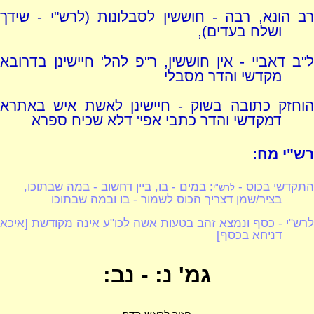
רב הונא, רבה - חוששין לסבלונות (לרש"י - שידך
ושלח בעדים),
ל"ב דאביי - אין חוששין, ר"פ להל' חיישינן בדרובא
מקדשי והדר מסבלי
הוחזק כתובה בשוק - חיישינן לאשת איש באתרא
דמקדשי והדר כתבי אפי' דלא שכיח ספרא
רש"י מח:
התקדשי בכוס -
: במים - בו, ביין דחשוב - במה שבתוכו,
לרש"י
בציר/שמן דצריך הכוס לשמור - בו ובמה שבתוכו
לרש"י - כסף ונמצא זהב בטעות אשה לכו"ע אינה מקודשת [איכא
דניחא בכסף]
גמ' נ: - נב: