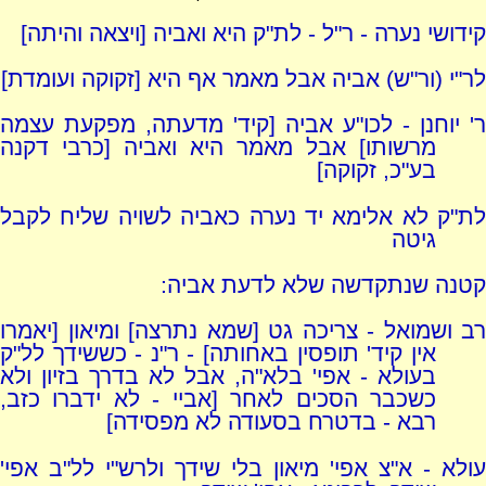
קידושי נערה - ר"ל - לת"ק היא ואביה [ויצאה והיתה]
לר"י (ור"ש) אביה אבל מאמר אף היא [זקוקה ועומדת]
ר' יוחנן - לכו"ע אביה [קיד' מדעתה, מפקעת עצמה
מרשותו] אבל מאמר היא ואביה [כרבי דקנה
בע"כ, זקוקה]
לת"ק לא אלימא יד נערה כאביה לשויה שליח לקבל
גיטה
קטנה שנתקדשה שלא לדעת אביה:
רב ושמואל - צריכה גט [שמא נתרצה] ומיאון [יאמרו
אין קיד' תופסין באחותה] - ר"נ - כששידך לל"ק
בעולא - אפי' בלא"ה, אבל לא בדרך בזיון ולא
כשכבר הסכים לאחר [אביי - לא ידברו כזב,
רבא - בדטרח בסעודה לא מפסידה]
עולא - א"צ אפי' מיאון בלי שידך ולרש"י לל"ב אפי'