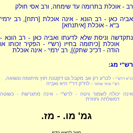
רב - אוכלת בתרומה עד שימחה, ורב אסי חולק
אביה כאן - רב הונא - אינה אוכלת [רתח], רב ירמי'
ב"א - אוכלת [איתנחא]
נתקדשה וניסת שלא לדעתו ואביה כאן - רב הונא -
אוכלת [כיתומה בחייו (רש"י - הפקיר זכותו או
הודה - דכ"כ שתק)], רב ירמי' - אינה אוכלת
רש"י מג:
- לכו"ע רק אב מקבל גט דקטנה חוץ מיתומה ונשואה,
הו"א דרש"י
- לת"ק דר"י היא ואביה
רש"י אחר שחזר
אינה יכולה לשמור גיטה - לרש"י - אינה מתגרשת - כשוטה
דמשלחה וחוזרת
גמ' מו. - מז.
חזור לראש הדף