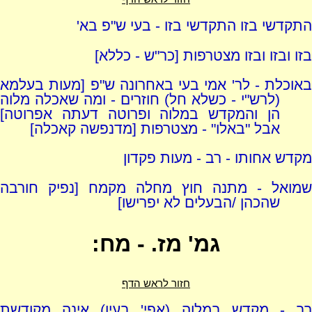
התקדשי בזו התקדשי בזו - בעי ש"פ בא'
בזו ובזו ובזו מצטרפות [כר"ש - כללא]
באוכלת - לר' אמי בעי באחרונה ש"פ [מעות בעלמא
(לרש"י - כשלא חל) חוזרים - ומה שאכלה מלוה
הן והמקדש במלוה ופרוטה דעתה אפרוטה]
אבל "באלו" - מצטרפות [מדנפשה קאכלה]
מקדש אחותו - רב - מעות פקדון
שמואל - מתנה חוץ מחלה מקמח [נפיק חורבה
שהכהן /הבעלים לא יפרישו]
גמ' מז. - מח:
חזור לראש הדף
רב - מקדש במלוה (אפי' בעין) אינה מקודשת