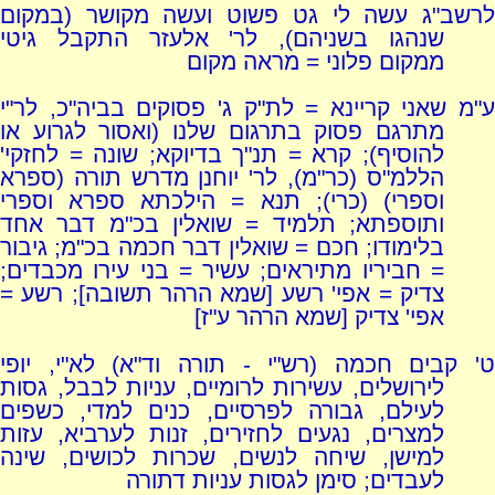
לרשב"ג עשה לי גט פשוט ועשה מקושר (במקום
שנהגו בשניהם), לר' אלעזר התקבל גיטי
ממקום פלוני = מראה מקום
ע"מ שאני קריינא = לת"ק ג' פסוקים בביה"כ, לר"י
מתרגם פסוק בתרגום שלנו (ואסור לגרוע או
להוסיף); קרא = תנ"ך בדיוקא; שונה = לחזקי'
הללמ"ס (כר"מ), לר' יוחנן מדרש תורה (ספרא
וספרי) (כרי); תנא = הילכתא ספרא וספרי
ותוספתא; תלמיד = שואלין בכ"מ דבר אחד
בלימודו; חכם = שואלין דבר חכמה בכ"מ; גיבור
= חביריו מתיראים; עשיר = בני עירו מכבדים;
צדיק = אפי' רשע [שמא הרהר תשובה]; רשע =
אפי' צדיק [שמא הרהר ע"ז]
ט' קבים חכמה (רש"י - תורה וד"א) לא"י, יופי
לירושלים, עשירות לרומיים, עניות לבבל, גסות
לעילם, גבורה לפרסיים, כנים למדי, כשפים
למצרים, נגעים לחזירים, זנות לערביא, עזות
למישן, שיחה לנשים, שכרות לכושים, שינה
לעבדים; סימן לגסות עניות דתורה