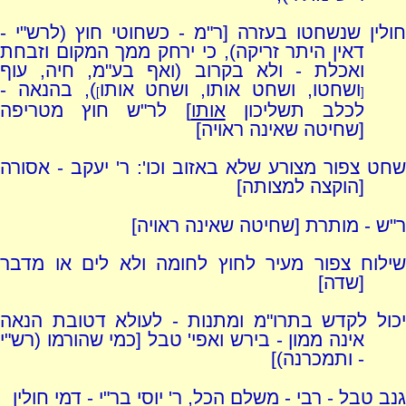
חולין שנשחטו בעזרה [ר"מ - כשחוטי חוץ (לרש"י -
דאין היתר זריקה), כי ירחק ממך המקום וזבחת
ואכלת - ולא בקרוב (ואף בע"מ, חיה, עוף
ושחטו, ושחט אותו, ושחט אותו
), בהנאה -
]
[
לכלב תשליכון
אותו
] לר"ש חוץ מטריפה
[שחיטה שאינה ראויה]
שחט צפור מצורע שלא באזוב וכו': ר' יעקב - אסורה
[הוקצה למצותה]
ר"ש - מותרת [שחיטה שאינה ראויה]
שילוח צפור מעיר לחוץ לחומה ולא לים או מדבר
[שדה]
יכול לקדש בתרו"מ ומתנות - לעולא דטובת הנאה
אינה ממון - בירש ואפי' טבל [כמי שהורמו (רש"י
- ותמכרנה)]
גנב טבל - רבי - משלם הכל, ר' יוסי בר"י - דמי חולין