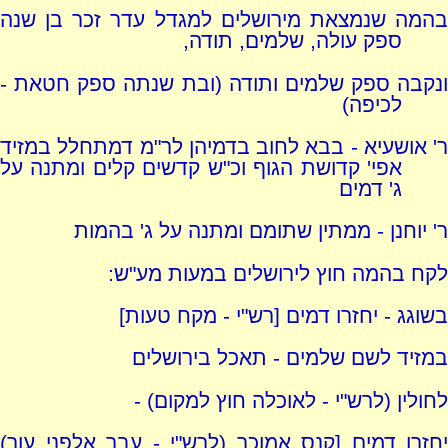
בהמה שנמצאת מירושלים למגדל עדר זכר בן שנה
ספק עולה, שלמים, תודה,
ונקבה ספק שלמים ותודה (ובת שנתה ספק חטאת -
לכיפה)
ר' אושעיא - בבא לחוב בדמיהן לר"מ דמתחלל במזיד
אפי' קדושת הגוף וכ"ש קדשים קלים ומתנה על
ג' דמים
ר' יוחנן - ממתין שתומם ומתנה על ג' בהמות
לקח בהמה חוץ לירושלים במעות מע"ש:
בשוגג - יחזרו דמים [רש"י - מקח טעות]
במזיד לשם שלמים - תאכל בירושלים
לחולין (לרש"י - לאוכלה חוץ למקום) -
יחזרו דמים [קנס אמוכר (לרש"י - עבר אלפני עור)