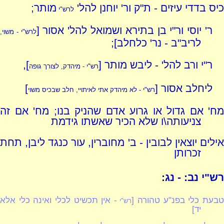
כיס בדדי עיזים - ת"ק ור' יוחנן להל'
מותר;
לרש"י
ר' יוסי ור"י בן בתירא ושמואל להל' אסור [
לרש"י - משוי,
לריב"ב - נר' כלחלב];
ר"י ורב להל' - ליבש מותר [
],
רש"י - מיהדק, לצורך גופה
ליחלב אסור [
]
רש"י - לא מיהדק אתי לאיתויי, חלב שבכיס משוי
מח' אם גדול או גרוע אדם שהניק בנו; מח' אם זה
צניעותה\ו שלא הכיר שאשתו גידמת
אילים יוצאין לבובין - ב' מחוברין, עור כנגד ליבן, תחת
זכרותן
רש"י נב: - נג:
בעת כלי בפנ"ע טהורה [
- אין תכשיט לכלי ואינה כלי אלא
רש"י
יד]