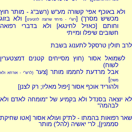
ולא באוכף אפי' קשורה מע"ש (רשב"ג - מותר חוץ
מכשיש מסרך) [
] ולא בזוג
רש"י - מיחזי שרוצה להטעינו
וחותם [כאזיל לחינגא] ולא בדברי רפואה
חשובים שיפלו ומייתי
לרב תולין טרסקל לתענוג בשבת
לשמואל אסור (חוץ מסייחים קטנים דמצטערין
לשוח)
אבל מרדעת לחממו מותר [צער
(לרש"י - אורחא ולא
]
משוי)
ולהוריד אוכף אסור [יפול מאליו; רק לצנן]
לא יוצאה בסנדל ולא בקמיע של "מומחה לאדם ולא
לבהמה"
שאר רפואות בהמתו - לת"ק ועולא אסור [אטו שחיקת
סממנין], לר' יאשיה (להל') מותר