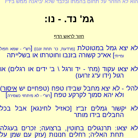
הוא לא הוזהר על תחום בהמתו ובלבד שלא יביאנה ממש בידיו
גמ' נד. - נו:
חזור לראש הדף
א יצא גמל במטוטלת
[
(מרדעת, כר תחת זנבו)
רש"י - שמא תפול
] אא"כ קשורה בזנבו וחוטרתו או בשלייתה
ומייתי
לא יצאו עקוד (מח' - יד ורגל \ ב' ידים או רגלים) או
רגול (ידו ע"ג זרועו)
להל' - לא יצא מחבל שבידו טפח (טפחיים יש
איסור
)
ולא יהא סמוך לקרקע טפח [
]
רש"י - לא מיתחזי כשמירה
לא יקשור גמלים זב"ז [כאזיל לחינגא] אבל בכל
החבלים בידו מותר
לא יצאו: תרנגולים בחוטין, ברצועה; זכרים בעגלה
תחת האליה; רחלים חנונות (עזק עם שמן על