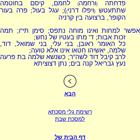
פדחתה
ורחמה
לחמם, קיסם בחוטמה
)
(
שתתעטש
ויפלו דרני
); עגל בעול; פרה בעור
)
(
הקופר, ברצועה בין קרניה
אפשר למחות ואינו מוחה נתפס; סימן תי"ו; תמה
זכות אבות; ד' מתו בעטיו של נחש;
כל האומר ראובן, בני עלי, בני שמואל, דוד,
שלמה, יאשיהו חטאו אינו אלא טועה;
לרב קיבל דוד לשה"ר; כשנשא שלמה בת פרעה
נעץ גבריאל קנה בים; נתן דצוציתא
הבא
רשימת גלי מסכתא
למסכת שבת
דף הבית של