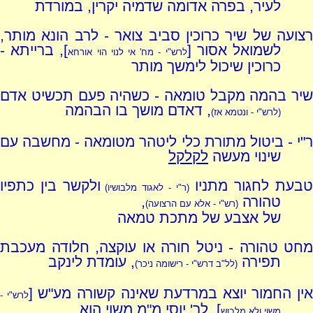
לעיר, בפרה אדומה שדמיה יקרין, במורדת
רצועה של שיר כרוכין סביב צואר - לרב הונא מותר,
לשמואל אסור [
], ברייתא -
לרש"י - מח' אי לנוי הוי אורחא
כרוכין שיכול לימשך מותר
שיר בהמה מקבל טומאה - כשהיה פעם תכשיט אדם
, דאדם מושך בו הבהמה
(לרש"י - ונטמא אז)
ר"י - ביטול מתורת כלי ליטהר מטומאה - מחשבה עם
שינוי מעשה
לקלקל
בעת לחגור מתניו
ולקשר בין כתפיו
(ר"י - לאגוד מלבושיו)
טהורה
,
(רש"י - אלא עם הרצועה)
של אצבע של מתכת טמאה
מחט טהורה - ניטל חורה או עוקצה, חלודה מעכבת
תפירה
, עומדת לינקב
(לל"ב דרש"י - רישומה ניכר)
אין החמור יוצא במרדעת שאינה קשורה מע"ש [
לרש"י -
], לר' יוסי מ"מ משוי הוא
משוי ולא מלבוש