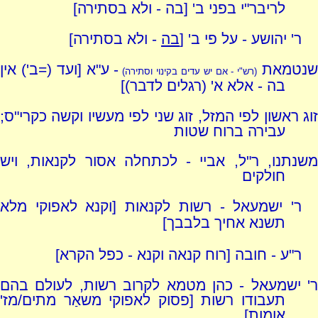
לריבר"י בפני ב' [בה - ולא בסתירה]
ר' יהושע - על פי ב' [
בה
- ולא בסתירה]
נטמאת
- ע"א [ועד (=ב') אין
(רש"י - אם יש עדים בקינוי וסתירה)
בה - אלא א' (רגלים לדבר)]
זוג ראשון לפי המזל, זוג שני לפי מעשיו וקשה כקרי"ס;
עבירה ברוח שטות
משנתנו, ר"ל, אביי - לכתחלה אסור לקנאות, ויש
חולקים
ר' ישמעאל - רשות לקנאות [וקנא לאפוקי מלא
תשנא אחיך בלבבך]
ר"ע - חובה [רוח קנאה וקנא - כפל הקרא]
ר' ישמעאל - כהן מטמא לקרוב רשות, לעולם בהם
תעבודו רשות [פסוק לאפוקי משאַר מתים/מז'
אומות]