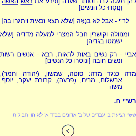
כהן מגלה לבה וסותר שערה [ופרע את
ראש
האשה
,
וְנִוַסְרוּ כל הנשים]
לר"י - אבל לא בנָאֶה [שלא תצא זכאית ויתגרו בה]
ומנוולה וקושרין חבל המצרי למעלה מדדיה [שלא
ישמטו בגדיה]
אביי - רק נשים באות לראות, רבא - אנשים רשות
ונשים חובה [ונוסרו כל הנשים]
מדה כנגד מדה: סוטה, שמשון, (יהודה ותמר),
אבשלום, מרים, (פרעה), קבורת יעקב, יוסף,
משה
רש"י ח.
רציעת ב' עבדים של
ב'
אדונים בב"ד א' לא הוי חבילות
לרש"י