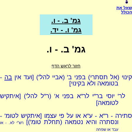
שאל את
הכולל
גמ' ב. - ו.
גמ' ו. - יד.
גמ' ב. - ו.
חזור לראש הדף
ינוי (אל תסתרי) בפני ב' (אביי להל') [ועד אין
בה
-
בטומאה ולא בקינוי]
לר' יוסי בר"י לר"א בפני א' (ר"ל להל') [איתקיש
לטומאה]
סתירה - ר"א - ע"א או על פי עצמו [איתקיש לטומ' -
ונסתרה והיא נטמאה (תחלת טומ')]
רש"י לא. - או
עבד או שפחה