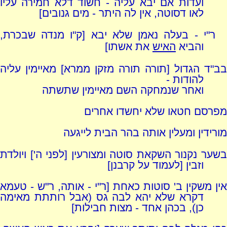
ועדות אם יבא עליה - חשוד דלא חמירה עליו
לאו דסוטה, אין לה היתר - מים גנובים]
ר"י - בעלה נאמן שלא יבא [ק"ו מנדה שבכרת,
והביא
האיש
את אשתו]
בב"ד הגדול [תורה תורה מזקן ממרא] מאיימין עליה
להודות -
ואחר שנמחקה השם מאיימין שתשתה
מפרסם חטאו שלא יחשדו אחרים
מורידין ומעלין אותה בהר הבית לייגעה
בשער נקנור השקאת סוטה ומצורעין [לפני ה'] ויולדת
וזבין [לעמוד על קרבנן]
אין משקין ב' סוטות כאחת [ר"י - אותה, ר"ש - טעמא
דקרא שלא יהא לבה גס (אבל רותתת מאימה
כן), בכהן אחד - מצות חבילות]