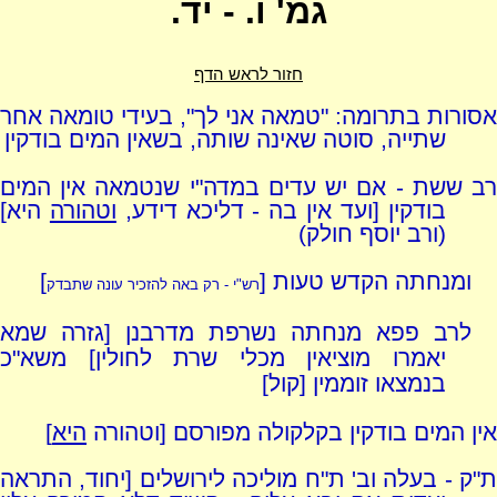
גמ' ו. - יד.
חזור לראש הדף
אסורות בתרומה: "טמאה אני לך", בעידי טומאה אחר
שתייה, סוטה שאינה שותה, בשאין המים בודקין
רב ששת - אם יש עדים במדה"י שנטמאה אין המים
בודקין [ועד אין בה - דליכא דידע,
וטהורה
היא]
(ורב יוסף חולק)
ומנחתה הקדש טעות [
]
רש"י - רק באה להזכיר עונה שתבדק
לרב פפא מנחתה נשרפת מדרבנן [גזרה שמא
יאמרו מוציאין מכלי שרת לחולין] משא"כ
בנמצאו זוממין [קול]
אין המים בודקין בקלקולה מפורסם [וטהורה
היא
]
ת"ק - בעלה וב' ת"ח מוליכה לירושלים [יחוד, התראה