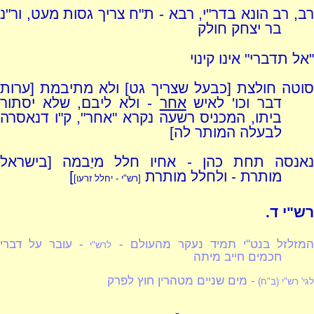
רב, רב הונא בדר"י, רבא - ת"ח צריך גסות מעט, ור"נ
בר יצחק חולק
"אל תדברי" אינו קינוי
סוטה חולצת [כבעל שצריך גט] ולא מתיבמת [ערות
דבר וכו' לאיש
אחר
- ולא ליבם, שלא יסתור
ביתו, המכניס רשעה נקרא "אחר", ק"ו דנאסרה
לבעלה המותר לה]
נאנסה תחת כהן - אחיו חלל מיַבמה [בישראל
מותרת - ולחלל מותרת
]
[
רש"י - יחלל זרעו
]
רש"י ד.
מזלזל בנט"י תמיד נעקר מהעולם -
- עובר על דברי
לרש"י
חכמים חייב מיתה
- מים שניים מטהרין חוץ לפרק
לגי' רש"י (ב"ח)