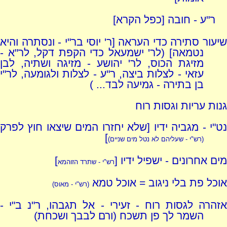
ר"ע - חובה [כפל הקרא]
שיעור סתירה כדי העראה [ר' יוסי בר"י - ונסתרה והיא
נטמאה] (לר' ישמעאל כדי הקפת דקל, לר"א -
מזיגת הכוס, לר' יהושע - מזיגה ושתיה, לבן
עזאי - לצלות ביצה, ר"ע - לצלות ולגומעה, לר"י
בן בתירה - גמיעה לבד... )
גנות עריות וגסות רוח
נט"י - מגביה ידיו [שלא יחזרו המים שיצאו חוץ לפרק
]
(רש"י - שעליהם לא נטל מים שניים)
מים אחרונים - ישפיל ידיו [
]
רש"י - שתרד הזוהמא
אוכל פת בלי ניגוב = אוכל טמא
(רש"י - מאוס)
אזהרה לגסות רוח - זעירי - אל תגבהו, ר"נ ב"י -
השמר לך פן תשכח (ורם לבבך ושכחת)