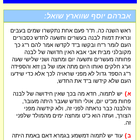
אברהם יוסף שווארץ שואל:
ראש השנה כה. ת"ר פעם אחת נתקשרו שמים בעבים
ונראית דמות לבנה בעשרים ותשעה לחדש כסבורים
העם לומר ר"ח ובקשו ב"ד לקדשו אמר להם ר"ג כך
מקובלני מבית אבי אבא האין חדושה של לבנה
פחותה מעשרים ותשעה יום ומחצה ושני שלישי שעה
וע"ג חלקים ואותו היום מתה אמו של בן זזא והספידה
ר"ג הספד גדול לא מפני שראויה לכך אלא כדי שידעו
העם שלא קידשו ב"ד את החדש,
א)
יש לתמוה, חדא מה בכך שאין חידושה של לבנה
פחות מכ"ט יום, אולי חודש שעבר היתה מעובר,
והלבנה כבר נראתה לפני זה, ולא קידשוה מפני
הצורך, ועתה הוא כ"ט ומחצה ימים מהמולד שלפני
זה.
ב)
עוד יש לתמוה דמשמע בגמרא דאם באמת היתה