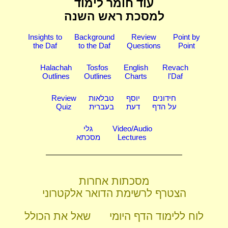
עוד חומר לימוד
למסכת ראש השנה
Insights to
Background
Review
Point by
the Daf
to the Daf
Questions
Point
Halachah
Tosfos
English
Revach
Outlines
Outlines
Charts
l'Daf
חידונים
יוסף
טבלאות
Review
על הדף
דעת
בעברית
Quiz
Video/Audio
גלי
Lectures
מסכתא
מסכתות אחרות
הצטרף לרשימת הדואר אלקטרוני
לוח ללימוד הדף היומי
שאל את הכולל