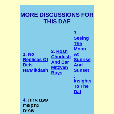
MORE DISCUSSIONS FOR
THIS DAF
3.
Seeing
The
Moon
2.
Rosh
1.
No
At
Chodesh
Replicas Of
Sunrise
And Bar
Beis
And
Mitzvah
Ha'Mikdash
Sunset
Boys
-
Insights
To The
Daf
פעם אחת
4.
נתקשרו
שמים