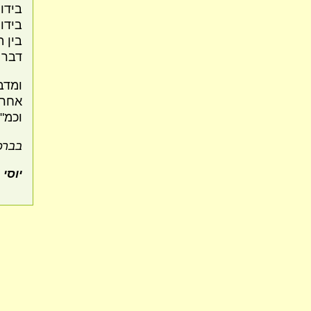
בידו
בידו
בין ה
דבר 
ומדב
אחר 
וכמ"ד
בברכ
יוסי 