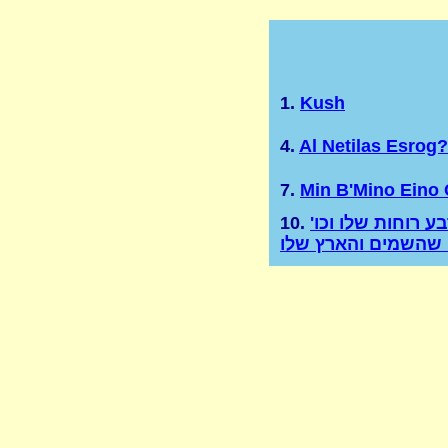
1.
Kush
4.
Al Netilas Esrog?
7.
Min B'Mino Eino 
 רוחות שלו וכו'
10.
 שהשמים והארץ שלו