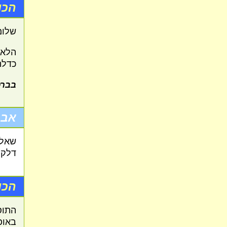
הכו
שלום
הלא 
כדלה
בברכ
אבר
שאלת
דלקי
הכו
התוס
באופ