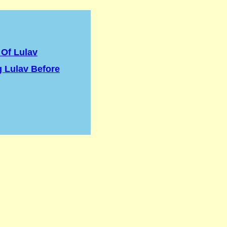
Of Lulav
 Lulav Before