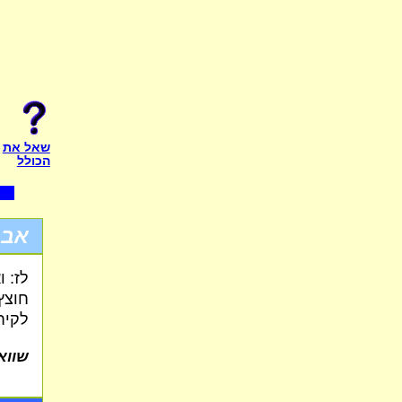
שאל את
הכולל
אבר
לז: ו
חוצץ
לקיח
שווא