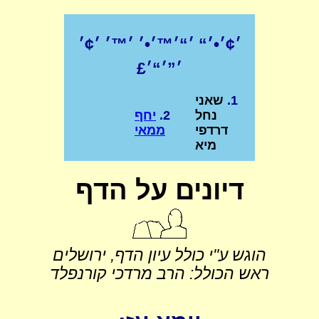
׳¢׳•׳“ ׳“׳™׳•׳ ׳™׳ ׳¢׳
׳”׳“׳£
1.
שאני
נחל
2.
יחף
דרדפי
ממאי
מיא
דיונים על הדף
הוגש ע"י כולל עיון הדף, ירושלים
ראש הכולל: הרב מרדכי קורנפלד