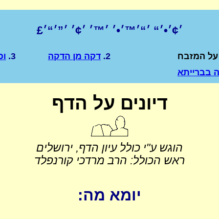
׳¢׳•׳“ ׳“׳™׳•׳ ׳™׳ ׳¢׳ ׳”׳“׳£
על המזבח
2.
דקה מן הדקה
3.
וכ
ה בברייתא
דיונים על הדף
הוגש ע"י כולל עיון הדף, ירושלים
ראש הכולל: הרב מרדכי קורנפלד
יומא מה: