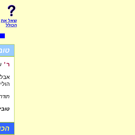
שאל את
הכולל
טוב
ר'
שמ
אבל 
הולי
תודה
טובי
הכו