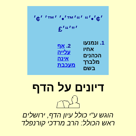
׳¢׳•׳“ ׳“׳™׳•׳ ׳™׳ ׳¢׳
׳”׳“׳£
1.
ונמנעו
2.
אף
אחיו
עלייה
הכהנים
אינה
מלברך
מעכבת
בשם
דיונים על הדף
הוגש ע"י כולל עיון הדף, ירושלים
ראש הכולל: הרב מרדכי קורנפלד