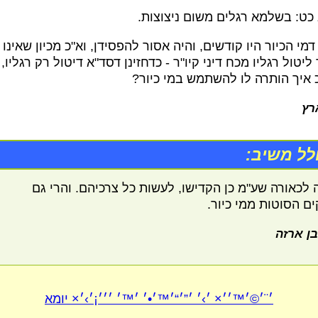
 כט: בשלמא רגלים משום ניצוצות.
דמי הכיור היו קודשים, והיה אסור להפסידן, וא"כ מכיון שאינו
ליטול רגליו מכח דיני קיו"ר - כדחזינן דסד"א דיטול רק רגליו,
כ איך הותרה לו להשתמש במי כיור?
רץ
לל משיב:
 לכאורה שע"מ כן הקדישו, לעשות כל צרכיהם. והרי גם
ם הסוטות ממי כיור.
בן ארזה
׳¨׳©׳™׳׳× ׳›׳ ׳”׳“׳™׳•׳ ׳™׳ ׳׳׳¡׳›׳× יומא