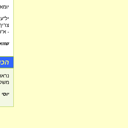
יומא
יל"ע 
צריך 
- א"
שווא
הכו
נראה
משקי
יוסי 